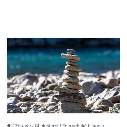
/
Zdravie
/
Cholesterol
/
Energetická bilancia