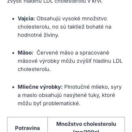
zvýšiť hladinu LDL cholesterolu v krvi.
Vajcia:
Obsahujú vysoké množstvo
cholesterolu, no‌ sú taktiež bohaté na
hodnotné živiny.
Mäso:
‌ Červené mäso a spracované
mäsové výrobky môžu zvýšiť hladinu ‍LDL
cholesterolu.
Mliečne výrobky:
⁤Plnotučné mlieko, syry
a maslo obsahujú nasýtené tuky,⁣ ktoré
môžu byť problematické.
Množstvo cholesterolu
Potravina