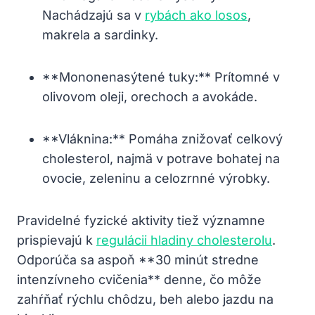
Nachádzajú sa v⁤
rybách ako losos
,
makrela‍ a sardinky.
**Mononenasýtené tuky:** Prítomné v
olivovom ⁤oleji,​ orechoch a avokáde.
**Vláknina:** Pomáha znižovať celkový
cholesterol,‍ najmä v ⁢potrave ​bohatej ‌na
ovocie, zeleninu a celozrnné výrobky.
Pravidelné ⁢fyzické ⁢aktivity tiež významne
prispievajú k
regulácii hladiny cholesterolu
.⁢
Odporúča sa aspoň **30 minút stredne
intenzívneho cvičenia** denne, čo môže
zahŕňať rýchlu‌ chôdzu, beh alebo jazdu na