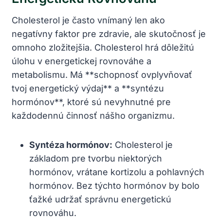
Cholesterol je často vnímaný len ako⁤
negatívny faktor pre zdravie, ale skutočnosť je
omnoho zložitejšia. Cholesterol ⁢hrá dôležitú
úlohu v‌ energetickej rovnováhe a
metabolismu.‍ Má **schopnosť ovplyvňovať
tvoj ⁢energetický výdaj** a **syntézu
hormónov**, ktoré sú nevyhnutné pre‍
každodennú činnosť nášho organizmu.
Syntéza hormónov:
Cholesterol je
⁣základom pre⁤ tvorbu niektorých⁤
hormónov,⁣ vrátane kortizolu a pohlavných
hormónov. Bez týchto‍ hormónov by bolo
ťažké ⁣udržať správnu energetickú
rovnováhu.