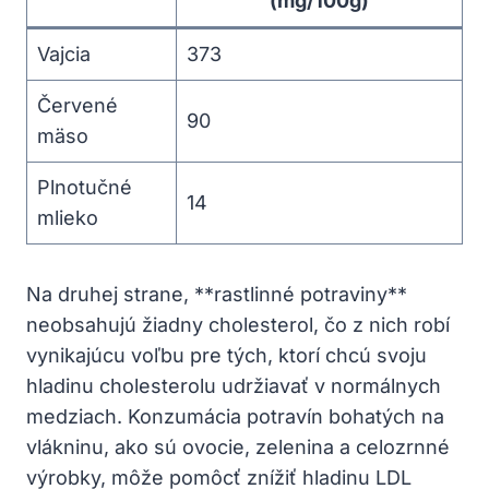
(mg/100g)
Vajcia
373
Červené
90
mäso
Plnotučné
14
mlieko
Na druhej strane, **rastlinné potraviny**
neobsahujú žiadny cholesterol, čo z nich robí
vynikajúcu voľbu pre tých, ktorí chcú ⁣svoju
hladinu cholesterolu udržiavať⁢ v normálnych
medziach. Konzumácia potravín bohatých na
vlákninu,⁢ ako sú⁢ ovocie,​ zelenina a celozrnné
výrobky, ‍môže ⁣pomôcť znížiť​ hladinu⁣ LDL⁤