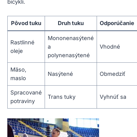
bicykli.
Pôvod tuku
Druh tuku
Odporúčanie
Mononenasýtené
Rastlinné
a
Vhodné
oleje
polynenasýtené
Mäso,
Nasýtené
Obmedziť
maslo
Spracované⁢
Trans tuky
Vyhnúť sa
potraviny