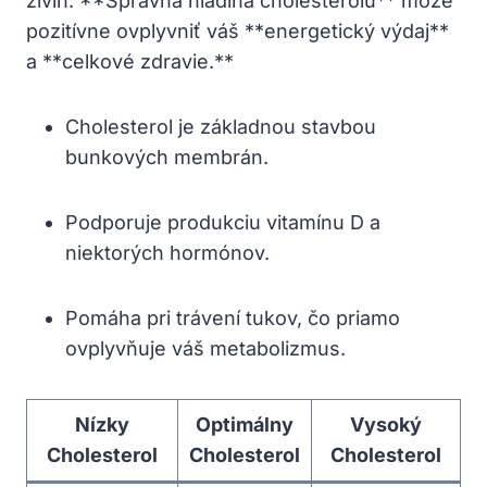
živín. **Správna hladina cholesterolu** môže
pozitívne ovplyvniť váš **energetický výdaj**⁢
a **celkové zdravie.**
Cholesterol je základnou stavbou
bunkových membrán.
Podporuje produkciu vitamínu D ⁣a
niektorých hormónov.
Pomáha pri⁢ trávení tukov,​ čo ⁢priamo
ovplyvňuje váš metabolizmus.
Nízky
Optimálny
Vysoký
Cholesterol
Cholesterol
Cholesterol