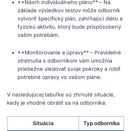
**Návrh individuálneho plánu** – Na
základe výsledkov ⁣testov môže⁣ odborník
vytvoriť špecifický plán, zahŕňajúci diétu ​a
fyzickú aktivitu, ktorý bude prispôsobený
‍vašim potrebám.
**Monitorovanie a úpravy** – ⁤Pravidelné
stretnutia s odborníkom vám umožnia
priebežne sledovať svoje pokroky a robiť‍
potrebné úpravy vo vašom pláne.
V nasledujúcej tabuľke sú zhrnuté situácie,⁤
kedy je vhodné obrátiť sa na odborníka:
Situácia
Typ odborníka