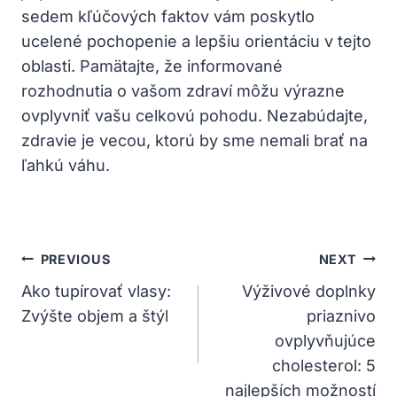
sedem kľúčových⁢ faktov vám poskytlo
ucelené pochopenie a ⁤lepšiu orientáciu v tejto
oblasti. Pamätajte, že informované
rozhodnutia o vašom ‍zdraví môžu⁢ výrazne
ovplyvniť vašu celkovú pohodu. Nezabúdajte,
zdravie je vecou, ktorú by sme nemali brať na
‍ľahkú váhu.
Navigácia
PREVIOUS
NEXT
V
Ako tupírovať vlasy:
Výživové doplnky
Zvýšte objem a štýl
priaznivo
Článku
ovplyvňujúce
cholesterol: 5
najlepších možností