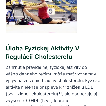
Úloha Fyzickej Aktivity‌ V
Regulácii Cholesterolu
Zahrnutie pravidelnej fyzickej aktivity do
vášho⁢ denného režimu môže mať významný
vplyv na zníženie hladiny cholesterolu. ⁣Fyzická
aktivita‍ nielenže prispieva k **zníženiu LDL
(tzv. „zlého“ cholesterolu)**, ale podporuje aj
zvýšenie **HDL (tzv.‌ „dobrého“