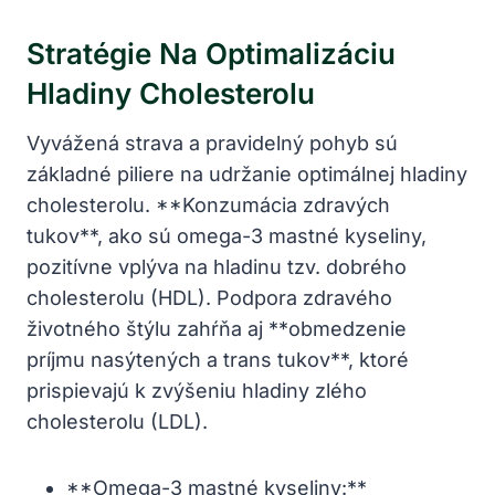
Stratégie Na‍ Optimalizáciu
Hladiny Cholesterolu
Vyvážená strava⁣ a pravidelný​ pohyb sú
základné piliere na udržanie optimálnej hladiny
cholesterolu. **Konzumácia zdravých
tukov**, ako sú omega-3 ‍mastné kyseliny,
pozitívne vplýva na hladinu tzv. dobrého
cholesterolu (HDL). Podpora zdravého‍
životného štýlu zahŕňa aj **obmedzenie
príjmu nasýtených⁣ a‍ trans tukov**,⁣ ktoré​
prispievajú k‌ zvýšeniu hladiny⁤ zlého
cholesterolu (LDL).
**Omega-3 mastné kyseliny:**