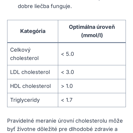
dobre liečba ⁣funguje.
Optimálna úroveň
Kategória
(mmol/l)
Celkový
< ​5.0
cholesterol
LDL cholesterol
< 3.0
HDL cholesterol
>⁣ 1.0
Triglyceridy
< 1.7
Pravidelné meranie úrovní cholesterolu môže
byť životne dôležité pre ⁢dlhodobé zdravie ⁢a