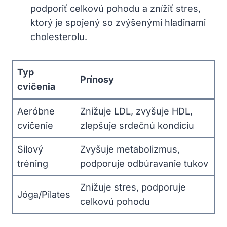
podporiť celkovú pohodu a znížiť⁢ stres,
‌ktorý je spojený so zvýšenými hladinami‌
cholesterolu.
Typ
Prínosy
cvičenia
Aeróbne
Znižuje⁣ LDL, zvyšuje⁣ HDL,
cvičenie
zlepšuje srdečnú kondíciu
Silový
Zvyšuje ⁣metabolizmus,
tréning
podporuje odbúravanie ⁣tukov
Znižuje stres,⁣ podporuje
Jóga/Pilates
celkovú pohodu