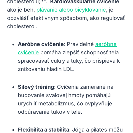
cholesterolu)**. ‌
Kardiovaskulárne cvičenie
‍ako je beh,
plávanie alebo bicyklovanie
, je
⁣obzvlášť efektívnym spôsobom,⁤ ako regulovať
cholesterol.
Aeróbne cvičenie
: Pravidelné‍
aeróbne
cvičenie
pomáha zlepšiť schopnosť tela
‌spracovávať cukry a tuky, čo prispieva ‌k
znižovaniu hladín LDL.
Silový tréning
: ‌Cvičenia zamerané na
budovanie svalovej hmoty pomáhajú
urýchliť metabolizmus, čo ovplyvňuje
odbúravanie tukov v tele.
Flexibilita a stabilita
: Jóga a ⁣pilates môžu