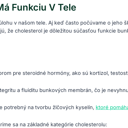
Má Funkciu V Tele
ú úlohu v našom tele. Aj keď často počúvame o jeho 
jú, že cholesterol je dôležitou súčasťou funkcie bu
orom pre steroidné hormóny, ako sú kortizol, testos
egritu a fluiditu bunkových membrán, čo je nevyhn
e potrebný na tvorbu žlčových kyselín,
ktoré pomáhaj
zrime sa na základné kategórie cholesterolu: