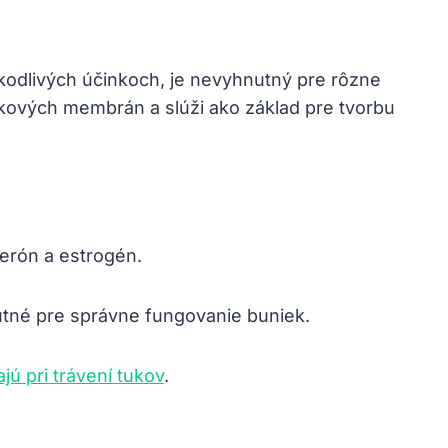
škodlivých účinkoch, je nevyhnutný pre rôzne
nkových membrán a slúži ako základ pre tvorbu
terón a estrogén.
utné pre správne fungovanie buniek.
ú pri trávení tukov
.