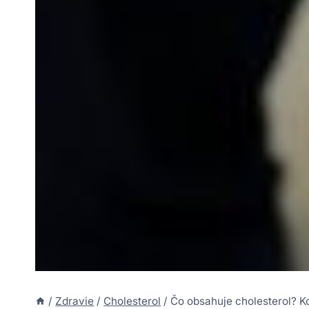
/
Zdravie
/
Cholesterol
/
Čo obsahuje cholesterol? 