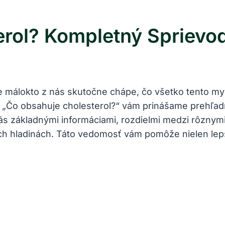
erol? Kompletný Sprievo
ale málokto z nás skutočne chápe, čo všetko tento 
 „Čo obsahuje cholesterol?“ vám prinášame prehľad
vás základnými informáciami, rozdielmi medzi rôznym
ych hladinách. Táto vedomosť vám pomôže nielen lepši