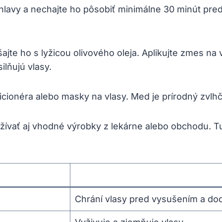
hlavy a nechajte ho pôsobiť minimálne 30 minút pred
jte ho s lyžicou olivového oleja. Aplikujte zmes na
ilňujú vlasy.
icionéra alebo masky na vlasy. Med je prírodný zvlh
ívať aj vhodné výrobky z lekárne alebo obchodu. T
Chrání vlasy pred vysušením a do