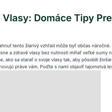
 Vlasy: Domáce Tipy Pre
ahnuť tento žiarivý vzhľad môže byť občas náročn
ne a zdravé vlasy bez nutnosti míňať veľké sumy na
ko sa starať o svoje vlasy tak, aby pôsobili živšie
yhovujú práve vám. Poďte s nami objaviť tajomstvá le