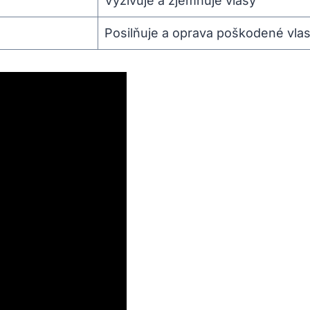
Vyživuje a zjemňuje vlasy
Posilňuje a oprava poškodené vla