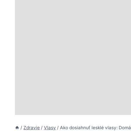
/
Zdravie
/
Vlasy
/
Ako dosiahnuť lesklé vlasy: Domác