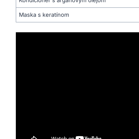
Kondicionér s arganovým olejom
Maska s keratínom