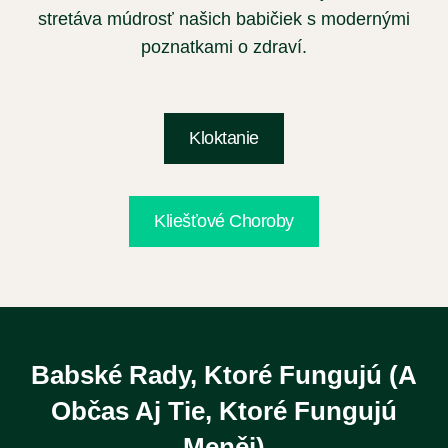
stretáva múdrosť našich babičiek s modernými
poznatkami o zdraví.
Kloktanie
Kliešťové Choroby
Babské Rady, Ktoré Fungujú (a
Občas Aj Tie, Ktoré Fungujú
Meněj)