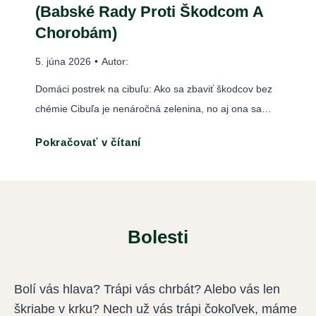
B
(Babské Rady Proti Škodcom A
a
z
a
Chorobám)
v
n
b
y
a
5. júna 2026
•
Autor:
s
v
k
k
Domáci postrek na cibuľu: Ako sa zbaviť škodcov bez
o
y
é
chémie Cibuľa je nenáročná zelenina, no aj ona sa…
l
a
r
a
r
D
Pokračovať v čítaní
a
n
e
o
d
i
k
m
y
e
o
á
,
m
n
c
p
e
Bolesti
v
i
r
n
a
p
í
š
l
o
z
Bolí vás hlava? Trápi vás chrbát? Alebo vás len
t
e
s
n
škriabe v krku? Nech už vás trápi čokoľvek, máme
r
s