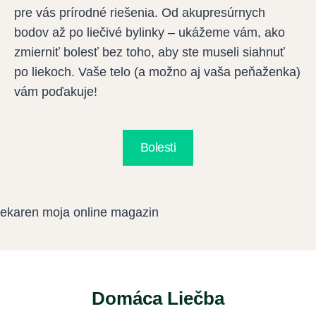
t
a
pre vás prírodné riešenia. Od akupresúrnych
u
c
r
k
bodov až po liečivé bylinky – ukážeme vám, ako
á
e
e
y
zmierniť bolesť bez toho, aby ste museli siahnuť
c
n
k
a
po liekoch. Vaše telo (a možno aj vaša peňaženka)
i
c
n
r
vám poďakuje!
e
i
a
e
(
a
c
k
M
i
o
Bolesti
o
b
n
ž
u
v
n
ľ
a
o
u
l
s
(
e
t
B
s
i
a
c
a
Domáca Liečba
b
e
b