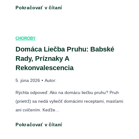
e
k
D
Pokračovať v čítaní
e
č
o
o
(
b
d
m
M
a
c
á
o
:
CHOROBY
o
c
ž
A
Domáca Liečba Pruhu: Babské
m
a
n
k
Rady, Príznaky A
a
l
o
o
c
Rekonvalescencia
i
s
z
h
e
t
5. júna 2026
•
Autor:
m
o
č
i
i
r
Rýchla odpoveď: Ako na domácu liečbu pruhu? Pruh
b
a
e
o
(prietrž) sa nedá vyliečiť domácimi receptami, masťami
a
b
r
b
ani cvičením. Keďže…
p
a
n
á
r
b
D
Pokračovať v čítaní
i
m
u
s
o
ť
)
h
k