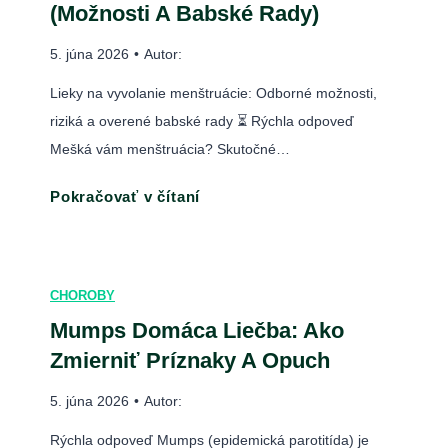
c
(Možnosti A Babské Rady)
p
y
o
5. júna 2026
•
Autor:
k
s
l
Lieky na vyvolanie menštruácie: Odborné možnosti,
t
a
riziká a overené babské rady ⏳ Rýchla odpoveď
r
Mešká vám menštruácia? Skutočné…
e
k
L
Pokračovať v čítaní
n
i
a
e
c
k
CHOROBY
i
y
b
Mumps Domáca Liečba: Ako
n
u
Zmierniť Príznaky A Opuch
a
ľ
v
5. júna 2026
•
Autor:
u
y
(
Rýchla odpoveď Mumps (epidemická parotitída) je
v