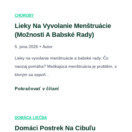
m
p
u
é
á
r
:
CHOROBY
r
c
í
B
Lieky Na Vyvolanie Menštruácie
a
a
z
a
d
(Možnosti A Babské Rady)
l
n
b
y
i
a
5. júna 2026
•
Autor:
s
)
e
k
k
Lieky na vyvolanie menštruácie a babské rady: Čo
č
y
é
naozaj pomáha? Meškajúca menštruácia je problém, s
b
a
r
ktorým sa aspoň…
a
o
a
p
p
L
Pokračovať v čítaní
d
r
u
i
y
u
c
e
,
h
h
k
p
DOMÁCA LIEČBA
u
y
r
:
Domáci Postrek Na Cibuľu
n
í