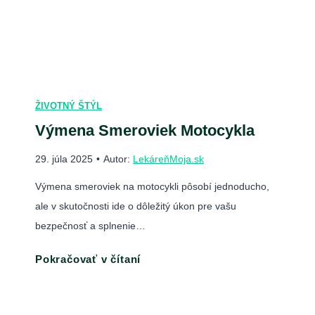
ŽIVOTNÝ ŠTÝL
Výmena Smeroviek Motocykla
29. júla 2025
•
Autor:
LekáreňMoja.sk
Výmena smeroviek na motocykli pôsobí jednoducho,
ale v skutočnosti ide o dôležitý úkon pre vašu
bezpečnosť a splnenie…
V
Pokračovať v čítaní
ý
m