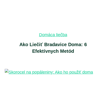
c
o
m
a
c
h
Domáca liečba
o
Ako Liečiť Bradavice Doma: 6
r
Efektívnych Metód
o
b
á
m
)