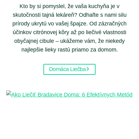
s
n
Kto by si pomyslel, že vaša kuchyňa je v
a
k
c
skutočnosti tajná lekáreň? Odhaľte s nami silu
b
é
i
prírody ukrytú vo vašej špajze. Od zázračných
s
r
a
účinkov citrónovej kôry až po liečivé vlastnosti
k
a
obyčajnej cibule – ukážeme vám, že niekedy
é
d
najlepšie lieky rastú priamo za domom.
r
y
a
p
d
Domáca Liečba
r
y
o
)
t
i
š
k
o
d