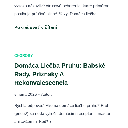
B
vysoko nákazlivé vírusové ochorenie, ktoré primárne
o
a
postihuje príušné slinné žľazy. Domáca liečba…
l
b
a
M
Pokračovať v čítaní
s
n
u
k
i
m
é
e
p
r
CHOROBY
m
s
a
e
Domáca Liečba Pruhu: Babské
d
d
n
Rady, Príznaky A
o
y
š
Rekonvalescencia
m
p
t
á
r
5. júna 2026
•
Autor:
r
c
o
u
Rýchla odpoveď: Ako na domácu liečbu pruhu? Pruh
a
t
á
(prietrž) sa nedá vyliečiť domácimi receptami, masťami
l
i
c
ani cvičením. Keďže…
i
š
i