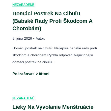
e
NEZARADENÉ
n
Domáci Postrek Na Cibuľu
a
(Babské Rady Proti Škodcom A
s
Chorobám)
m
e
5. júna 2026
•
Autor:
r
Domáci postrek na cibuľu: Najlepšie babské rady proti
o
škodcom a chorobám Rýchla odpoveď Najúčinnejší
v
domáci postrek na cibuľu…
i
e
D
Pokračovať v čítaní
k
o
m
m
o
á
t
NEZARADENÉ
c
o
Lieky Na Vyvolanie Menštruácie
i