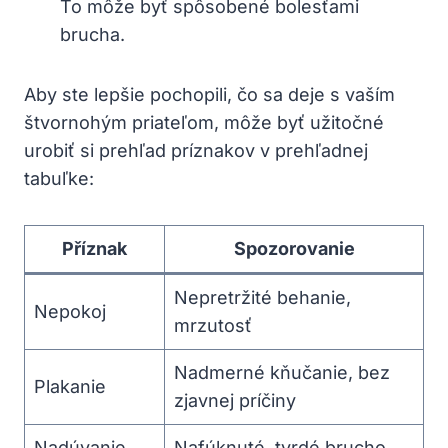
To môže byť spôsobené bolesťami
brucha.
Aby ste lepšie pochopili, čo sa deje s vaším
štvornohým priateľom, môže byť užitočné
urobiť si prehľad príznakov v prehľadnej
tabuľke:
Příznak
Spozorovanie
Nepretržité behanie,
Nepokoj
mrzutosť
Nadmerné kňučanie, bez
Plakanie
zjavnej príčiny
Nadúvanie
Nafúknuté, tvrdé brucho