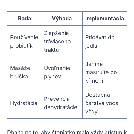
Rada
Výhoda
Implementácia
Zlepšenie
Používanie
Pridávať do
tráviaceho
probiotík
jedla
traktu
Jemne
Masáže
Uvoľnenie
masírujte po
bruška
plynov
kŕmení
Dostupná
Prevencia
Hydratácia
čerstvá voda
dehydratácie
vždy
Dbajte na to, aby šteniatko malo vždy prístup k