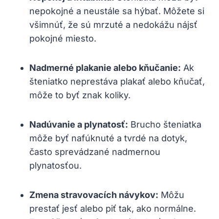
nepokojné a neustále sa hýbať. Môžete si
všimnúť, že sú mrzuté a nedokážu nájsť
pokojné miesto.
Nadmerné plakanie alebo kňučanie:
Ak
šteniatko neprestáva plakať alebo kňučať,
môže to byť znak koliky.
Nadúvanie a plynatosť:
Brucho šteniatka
môže byť nafúknuté a tvrdé na dotyk,
často sprevádzané nadmernou
plynatosťou.
Zmena stravovacích návykov:
Môžu
prestať jesť alebo piť tak, ako normálne.