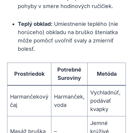
pohyby v smere hodinových ručičiek.
Teplý obklad:
Umiestnenie teplého (nie
horúceho) obkladu na bruško šteniatka
môže pomôcť uvoľniť svaly a zmierniť
bolesť.
Potrebné
Prostriedok
Metóda
Suroviny
Vychladnúť,
Harmančekový
Harmanček,
podávať
čaj
voda
kvapky
Jemné
Masáž bruška
–
krúživé