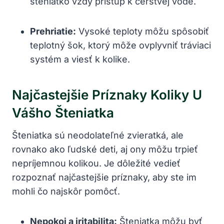
šteniatko vždy prístup k čerstvej vode.
Prehriatie:
Vysoké teploty môžu spôsobiť
teplotný šok, ktorý môže ovplyvniť tráviaci
systém a viesť k kolike.
Najčastejšie Príznaky Koliky U
Vášho Šteniatka
Šteniatka sú neodolateľné zvieratká, ale
rovnako ako ľudské deti, aj ony môžu trpieť
nepríjemnou kolikou. Je dôležité vedieť
rozpoznať najčastejšie príznaky, aby ste im
mohli čo najskôr pomôcť.
Nepokoj a iritabilita:
Šteniatka môžu byť