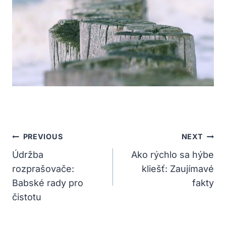
Navigácia
PREVIOUS
NEXT
V
Údržba
Ako rýchlo sa hýbe
rozprašovače:
kliešť: Zaujímavé
Článku
Babské rady pro
fakty
čistotu