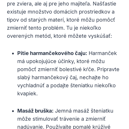
pre zviera, ale aj pre jeho majiteľa. Našťastie
existuje množstvo domácich prostriedkov a
tipov od starých materí, ktoré môžu pomôcť
zmierniť tento problém. Tu je niekoľko
overených metód, ktoré môžete vyskúšať:
Pitie harmančekového čaju:
Harmanček
má upokojujúce účinky, ktoré môžu
pomôcť zmierniť bolestivé kŕče. Pripravte
slabý harmančekový čaj, nechajte ho
vychladnúť a podajte šteniatku niekoľko
kvapiek.
Masáž bruška:
Jemná masáž šteniatku
môže stimulovať trávenie a zmierniť
nadúvanie. Používajte pomalé krúživé