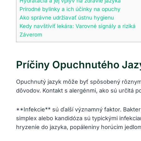
Hydratácia a jej vplyv ⁢na‍ zdravie jazyka
Prírodné bylinky ​a ich‌ účinky na ‍opuchy
Ako správne udržiavať ústnu hygienu
Kedy ⁢navštíviť lekára: Varovné signály a riziká
Záverom
Príčiny ​opuchnutého⁣ Ja
Opuchnutý jazyk môže byť spôsobený rôznymi f
dôvodov. Kontakt⁣ s alergénmi, ako sú určitá ⁣po
**Infekcie** sú ďalší významný ‌faktor. ‍Bakte
‌simplex alebo kandidóza sú typickými infekcia
⁤hryzenie do jazyka,​ popáleniny horúcim jedlom