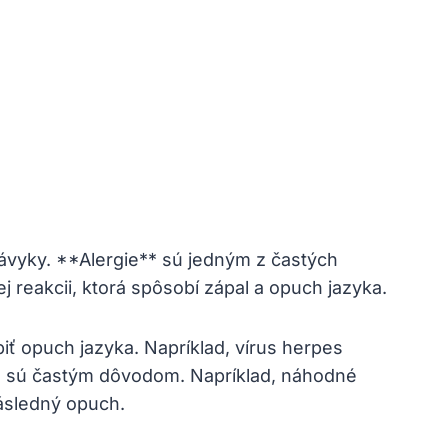
ky.⁣ **Alergie** sú jedným⁢ z⁣ častých
j⁤ reakcii, ‌ktorá spôsobí zápal a opuch jazyka.
iť opuch jazyka. Napríklad, ⁣vírus herpes
 sú⁤ častým⁤ dôvodom.⁤ Napríklad,⁤ náhodné
⁣následný opuch.