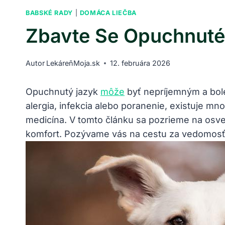
BABSKÉ RADY
|
DOMÁCA LIEČBA
Zbavte Se Opuchnuté
Autor
LekáreňMoja.sk
12. februára 2026
Opuchnutý jazyk
môže
byť nepríjemným a boles
alergia, ⁤infekcia alebo‍ poranenie, existuje 
medicína. V tomto článku sa⁤ pozrieme na osv
komfort. Pozývame ⁣vás na cestu za ⁣vedomosťa