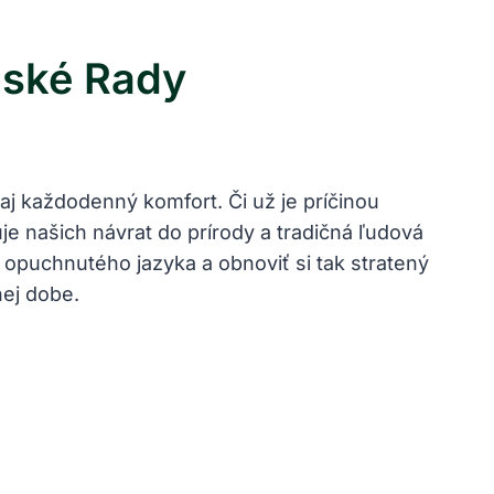
bské Rady
aj každodenný ⁣komfort. Či už je príčinou
uje našich návrat do prírody a tradičná ľudová
ť opuchnutého jazyka a obnoviť‍ si tak stratený
nej dobe.