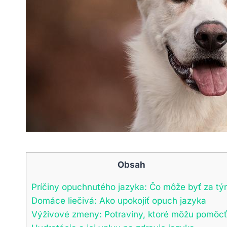
Obsah
Príčiny ​opuchnutého⁣ jazyka:​ Čo môže byť za t
Domáce⁤ liečivá: ⁢Ako ⁢upokojiť opuch‍ jazyka
Výživové ‍zmeny: ‌Potraviny, ktoré ⁢môžu pomôcť