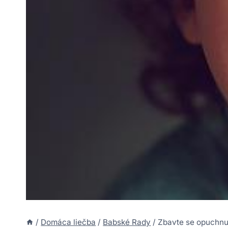
/
Domáca liečba
/
Babské Rady
/
Zbavte se opuchnut