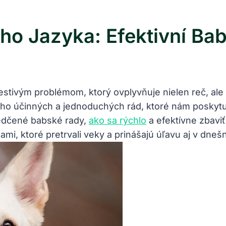
ho Jazyka: Efektivní Ba
tivým ⁤problémom, ktorý ovplyvňuje nielen reč, ale ⁤
mnoho účinných a jednoduchých rád, ⁢ktoré ​nám poskyt
edčené babské rady,⁢
ako sa rýchlo
a efektívne⁣ zbavi
mi, ktoré pretrvali veky a prinášajú úľavu aj v dneš