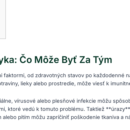
zyka:​ Čo Môže Byť Za Tým
aktormi,⁣ od zdravotných ‌stavov po každodenné návy
traviny, lieky alebo​ prostredie, môže ​viesť k imunitne
riálne, vírusové alebo plesňové infekcie môžu spôsob
mi, ktoré vedú k ⁣tomuto problému. Taktiež **úrazy**⁢
⁤ alebo pitím⁤ môžu‍ zapríčiniť poškodenie ‍tkaniva a 