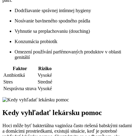
patrí:
Dodržiavanie správnej intímnej hygieny
Nosívanie bavlneného spodného prádla
Vyhnutie sa preplachovaniu (douching)
Konzumácia probiotík
Omezení používání parfémovaných produktov v oblasti
genitálií
Faktor
Riziko
Antibiotiká
Vysoké
Stres
Stredné
Nesprávna strava
Vysoké
Kedy vyhľadať lekársku pomoc
Hoci môže byť bakteriálna vaginóza často riešená babskými radami
a domácimi prostriedkami, existujú situácie, keď je potrebné