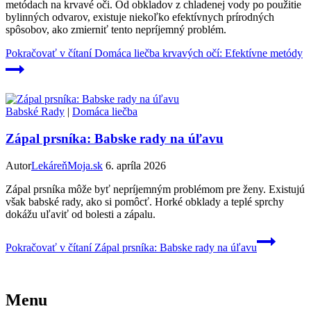
metódach na krvavé oči. Od obkladov z chladenej vody po použitie
bylinných odvarov, existuje niekoľko efektívnych prírodných
spôsobov, ako zmierniť tento nepríjemný problém.
Pokračovať v čítaní
Domáca liečba krvavých očí: Efektívne metódy
Babské Rady
|
Domáca liečba
Zápal prsníka: Babske rady na úľavu
Autor
LekáreňMoja.sk
6. apríla 2026
Zápal prsníka môže byť nepríjemným problémom pre ženy. Existujú
však babské rady, ako si pomôcť. Horké obklady a teplé sprchy
dokážu uľaviť od bolesti a zápalu.
Pokračovať v čítaní
Zápal prsníka: Babske rady na úľavu
Menu