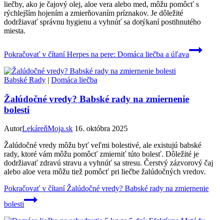
liečby, ako je čajový olej, aloe vera alebo med, môžu pomôcť s
rýchlejším hojením a zmierňovaním príznakov. Je dôležité
dodržiavať správnu hygienu a vyhnúť sa dotýkaní postihnutého
miesta.
Pokračovať v čítaní
Herpes na pere: Domáca liečba a úľava
Babské Rady
|
Domáca liečba
Žalúdočné vredy? Babské rady na zmiernenie
bolesti
Autor
LekáreňMoja.sk
16. októbra 2025
Žalúdočné vredy môžu byť veľmi bolestivé, ale existujú babské
rady, ktoré vám môžu pomôcť zmierniť túto bolesť. Dôležité je
dodržiavať zdravú stravu a vyhnúť sa stresu. Čerstvý zázvorový čaj
alebo aloe vera môžu tiež pomôcť pri liečbe žalúdočných vredov.
Pokračovať v čítaní
Žalúdočné vredy? Babské rady na zmiernenie
bolesti