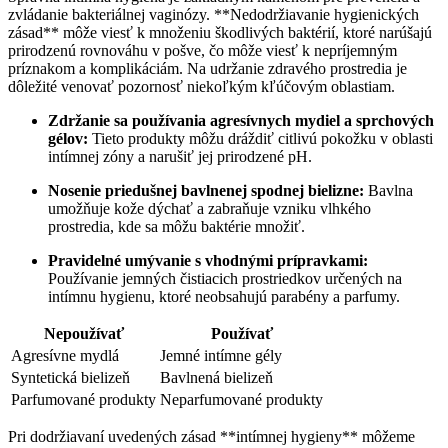
zvládanie bakteriálnej vaginózy. **Nedodržiavanie hygienických
zásad** môže viesť k množeniu škodlivých baktérií, ktoré narúšajú
prirodzenú rovnováhu v pošve, čo môže viesť k nepríjemným
príznakom a komplikáciám. Na udržanie zdravého prostredia je
dôležité venovať pozornosť niekoľkým kľúčovým oblastiam.
Zdržanie sa používania agresívnych mydiel a sprchových
gélov:
Tieto produkty môžu dráždiť citlivú pokožku v oblasti
intímnej zóny a narušiť jej prirodzené pH.
Nosenie priedušnej bavlnenej spodnej bielizne:
Bavlna
umožňuje kože dýchať a zabraňuje vzniku vlhkého
prostredia, kde sa môžu baktérie množiť.
Pravidelné umývanie s vhodnými prípravkami:
Používanie jemných čistiacich prostriedkov určených na
intímnu hygienu, ktoré neobsahujú parabény a parfumy.
Nepoužívať
Používať
Agresívne mydlá
Jemné intímne gély
Syntetická bielizeň
Bavlnená bielizeň
Parfumované produkty
Neparfumované produkty
Pri dodržiavaní uvedených zásad **intímnej hygieny** môžeme