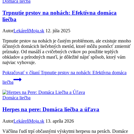
Domáca liečba
Trpnutie prstov na nohách: Efektívna domáca
liečba
Autor
LekáreňMoja.sk
12. júla 2025
Trpnutie prstov na nohách je častým problémom, ale existuje mnoho
účinných domácich liečebných metód, ktoré môžu pomôcť zmierniť
príznaky. Od masáží a cvičebných cvikov po použitie teplých
obkladov a prírodných masťí, je dôležité nájsť spôsob, ktorý vám
najviac vyhovuje.
Pokračovať v čítaní
Trpnutie prstov na nohách: Efektívna domáca
liečba
Domáca liečba
Herpes na pere: Domáca liečba a úľava
Autor
LekáreňMoja.sk
13. apríla 2026
Väčšina ľudí trpí občasnými výskytmi herpesu na perách. Domáce