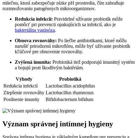
mliečnu, ktorá zabezpečuje nízke pH prostredia, čím zabraňuje
rozmnožovaniu patogénnych mikroorganizmov.
Redukcia infekcií:
Pravidelné užívanie probiotík môže
pomôcť pri prevencii opakujúcich sa infekcií, ako je
bakteriálna vaginóza
.
Obnova rovnováhy:
Po liečbe antibiotikami, ktoré môžu
narušiť prirodzenú mikroflóru, môže byť užívanie probiotík
kľúčové pre obnovenie rovnováhy.
Zvýšená imunita:
Probiotiká tiež podporujú imunitný systém
a bojujú proti škodlivým baktériám.
Výhody
Probiotiká
Redukcia infekcií
Lactobacillus acidophilus
Zlepšenie rovnováhy
Lactobacillus rhamnosus
Posilnenie imunity
Bifidobacterium bifidum
Význam správnej intímnej hygieny
Správna intímna hygiena je základným kameňom pre prevenciu a