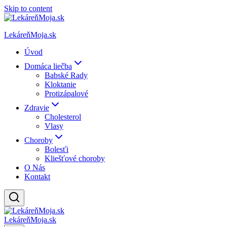
Skip to content
LekáreňMoja.sk
Úvod
Domáca liečba
Babské Rady
Kloktanie
Protizápalové
Zdravie
Cholesterol
Vlasy
Choroby
Bolesťi
Kliešťové choroby
O Nás
Kontakt
LekáreňMoja.sk