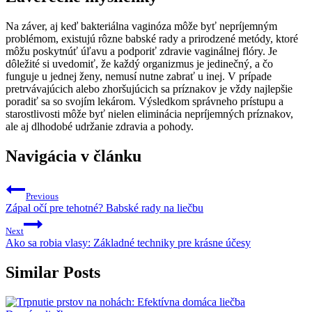
Na záver, aj keď bakteriálna vaginóza môže byť nepríjemným
problémom, existujú rôzne babské rady a prirodzené metódy, ktoré
môžu poskytnúť úľavu a podporiť zdravie vaginálnej flóry. Je
dôležité si uvedomiť, že každý organizmus je jedinečný, a čo
funguje u jednej ženy, nemusí nutne zabrať u inej. V prípade
pretrvávajúcich alebo zhoršujúcich sa príznakov je vždy najlepšie
poradiť sa so svojím lekárom. Výsledkom správneho prístupu a
starostlivosti môže byť nielen eliminácia nepríjemných príznakov,
ale aj dlhodobé udržanie zdravia a pohody.
Navigácia v článku
Previous
Zápal očí pre tehotné? Babské rady na liečbu
Next
Ako sa robia vlasy: Základné techniky pre krásne účesy
Similar Posts