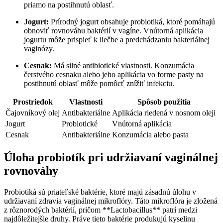
priamo na postihnutú oblasť.
Jogurt:
Prírodný jogurt obsahuje probiotiká, ktoré pomáhajú
obnoviť rovnováhu baktérií v vagíne. Vnútorná aplikácia
jogurtu môže prispieť k liečbe a predchádzaniu bakteriálnej
vaginózy.
Cesnak:
Má silné antibiotické vlastnosti. Konzumácia
čerstvého cesnaku alebo jeho aplikácia vo forme pasty na
postihnutú oblasť môže pomôcť znížiť infekciu.
Prostriedok
Vlastnosti
Spôsob použitia
Čajovníkový olej
Antibakteriálne
Aplikácia riedená v nosnom oleji
Jogurt
Probiotické
Vnútorná aplikácia
Cesnak
Antibakteriálne
Konzumácia alebo pasta
Úloha probiotík pri udržiavaní vaginálnej
rovnováhy
Probiotiká sú priateľské baktérie, ktoré majú zásadnú úlohu v
udržiavaní zdravia vaginálnej mikroflóry. Táto mikroflóra je zložená
z rôznorodých baktérií, pričom **Lactobacillus** patrí medzi
najdôležitejšie druhy. Práve tieto baktérie produkujú kyselinu