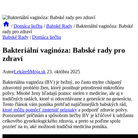
/
Domáca liečba
/
Babské Rady
/
Bakteriální vaginóza: Babské
rady pro zdraví
Babské Rady
|
Domáca liečba
Bakteriální vaginóza: Babské rady pro
zdraví
Autor
LekáreňMoja.sk
23. októbra 2025
Bakteriálna vaginóza (BV) je bežný, no často mylne chápaný
zdravotný problém žien, ktorý postihuje prirodzenú mikroflóru
pošvy. Mnohé ženy hľadajú pomoc nielen v medicíne, ale aj v
tradičných radách, ktoré si odovzdávame z generácie na generáciu.
Tento článok vám ponúka prehľad najúčinnejších babských rád,
ktoré môžu pomôcť zmierniť príznaky
a podporiť zdravie pošvy.
Porozumieť príčinám a spôsobom liečby BV je kľúčové k udržaniu
celkového gynekologického zdravia, a preto sa poďme spolu
pozrieť na to, aké možnosti tradičná medicína ponúka.