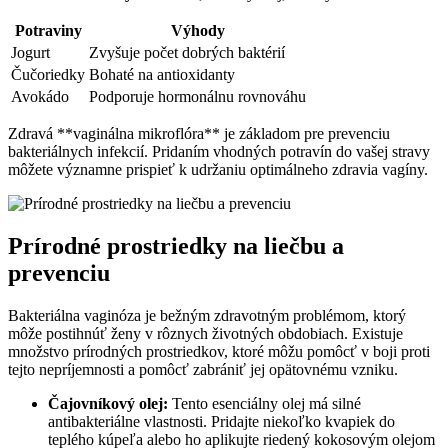
Potraviny
Výhody
Jogurt
Zvyšuje počet dobrých baktérií
Čučoriedky
Bohaté na antioxidanty
Avokádo
Podporuje hormonálnu rovnováhu
Zdravá **vaginálna mikroflóra** je základom pre prevenciu
bakteriálnych infekcií. Pridaním vhodných potravín do vašej stravy
môžete významne prispieť k udržaniu optimálneho zdravia vagíny.
Prírodné prostriedky na liečbu a
prevenciu
Bakteriálna vaginóza je bežným zdravotným problémom, ktorý
môže postihnúť ženy v rôznych životných obdobiach. Existuje
množstvo prírodných prostriedkov, ktoré môžu pomôcť v boji proti
tejto nepríjemnosti a pomôcť zabrániť jej opätovnému vzniku.
Čajovníkový olej:
Tento esenciálny olej má silné
antibakteriálne vlastnosti. Pridajte niekoľko kvapiek do
teplého kúpeľa alebo ho aplikujte riedený kokosovým olejom