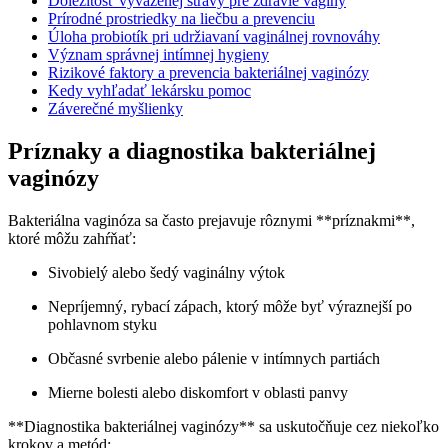
Dôležitosť vyváženej stravy pre zdravie vagíny
Prírodné prostriedky na liečbu a prevenciu
Úloha probiotík pri udržiavaní vaginálnej rovnováhy
Význam správnej intímnej hygieny
Rizikové faktory a prevencia bakteriálnej vaginózy
Kedy vyhľadať lekársku pomoc
Záverečné myšlienky
Príznaky a diagnostika bakteriálnej
vaginózy
Bakteriálna vaginóza sa často prejavuje rôznymi **príznakmi**,
ktoré môžu zahŕňať:
Sivobielý alebo šedý vaginálny výtok
Nepríjemný, rybací zápach, ktorý môže byť výraznejší po
pohlavnom styku
Občasné svrbenie alebo pálenie v intímnych partiách
Mierne bolesti alebo diskomfort v oblasti panvy
**Diagnostika bakteriálnej vaginózy** sa uskutočňuje cez niekoľko
krokov a metód: