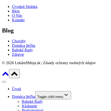
Úvodná Stránka
Blog
O Nás
Kontakt
Blog
Choroby
Domáca liečba
Babské Rady
Zdravie
© 2026 LekáreňMoja.sk | Zásady ochrany osobných údajov
Úvod
Domáca liečba
Toggle child menu
Babské Rady
Kloktanie
Protizápalové