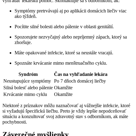
vyhľadať lekársku pomoc. Skontaktujte sa s odborníkom, ak:
Symptómy pretrvávajú aj po aplikácii domácich liečiv viac
ako týždeň.
Pocítite silné bolesti alebo pálenie v oblasti genitálií.
Spozorujete nezvyčajný alebo nepríjemný zápach, ktorý sa
zhoršuje.
Máte opakované infekcie, ktoré sa neustále vracajú.
Spoznáte krvácanie mimo menštruačného cyklu.
Syndróm
Čas na vyhľadanie lekára
Neustupujúce symptómy
Po 7 dňoch domácej liečby
Silná bolesť alebo pálenie
Okamžite
Krvácanie mimo cyklu
Okamžite
Niektoré z príznakov môžu naznačovať aj vážnejšie infekcie, ktoré
si vyžadujú špecifickú liečbu. Preto je vždy lepšie nepodceňovať
situáciu a konzultovať svoj zdravotný stav s odborníkom, ak máte
pochybnosti.
Záverečné myšlienky