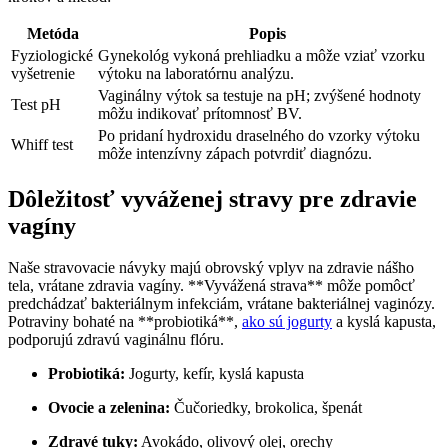
Metóda
Popis
Fyziologické
Gynekológ vykoná prehliadku a môže vziať vzorku
vyšetrenie
výtoku na laboratórnu analýzu.
Vaginálny výtok sa testuje na pH; zvýšené hodnoty
Test pH
môžu indikovať prítomnosť BV.
Po pridaní hydroxidu draselného do vzorky výtoku
Whiff test
môže intenzívny zápach potvrdiť diagnózu.
Dôležitosť vyváženej stravy pre zdravie
vagíny
Naše stravovacie návyky majú obrovský vplyv na zdravie nášho
tela, vrátane zdravia vagíny. **Vyvážená strava** môže pomôcť
predchádzať bakteriálnym infekciám, vrátane bakteriálnej vaginózy.
Potraviny bohaté na **probiotiká**,
ako sú jogurty
a kyslá kapusta,
podporujú zdravú vaginálnu flóru.
Probiotiká:
Jogurty, kefír, kyslá kapusta
Ovocie a zelenina:
Čučoriedky, brokolica, špenát
Zdravé tuky:
Avokádo, olivový olej, orechy