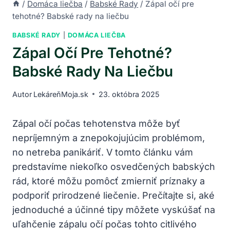
/
Domáca liečba
/
Babské Rady
/
Zápal očí pre
tehotné? Babské rady na liečbu
BABSKÉ RADY
|
DOMÁCA LIEČBA
Zápal Očí Pre Tehotné?
Babské Rady Na Liečbu
Autor
LekáreňMoja.sk
23. októbra 2025
Zápal očí počas tehotenstva môže ⁢byť​
nepríjemným a znepokojujúcim problémom,
no netreba panikáriť.⁢ V ⁢tomto‌ článku vám
predstavíme​ niekoľko osvedčených babských
rád, ktoré môžu pomôcť zmierniť ‌príznaky a⁤
podporiť prirodzené‍ liečenie. Prečítajte si, aké
jednoduché a účinné tipy môžete vyskúšať na
uľahčenie⁢ zápalu očí počas tohto citlivého