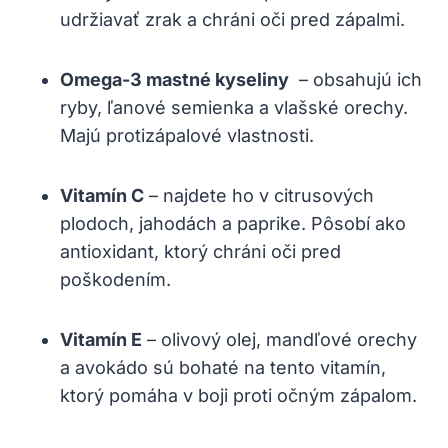
udržiavať ⁣zrak⁢ a chráni oči pred zápalmi.
Omega-3 mastné⁤ kyseliny
⁢ – obsahujú ich
ryby, ​ľanové ⁢semienka⁢ a vlašské orechy.
Majú protizápalové vlastnosti.
Vitamín ​C
– najdete ho v citrusových
plodoch,⁤ jahodách ⁢a ⁣paprike. Pôsobí‌ ako
antioxidant, ktorý chráni oči pred
poškodením.
Vitamín E
– olivový⁤ olej, ‌mandľové orechy
‍a avokádo sú bohaté na tento‌ vitamín,
ktorý pomáha v ⁣boji‍ proti očným ‌zápalom.