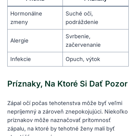
Hormonálne
Suché oči,
zmeny
podráždenie
Svrbenie,
Alergie
začervenanie
Infekcie
Opuch,​ výtok
Príznaky, ‍na Ktoré Si Dať Pozor
Zápal ⁣očí ⁣počas ‍tehotenstva⁣ môže⁢ byť veľmi
nepríjemný a zároveň znepokojujúci. ⁣Niekoľko⁣
príznakov môže naznačovať⁢ prítomnosť
zápalu, na ktoré by tehotné‌ ženy mali⁢ byť