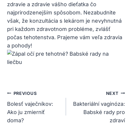
zdravie a zdravie vášho dieťatka čo
najprirodzenejším spôsobom.‍ Nezabudnite
však, že konzultácia s‌ lekárom je nevyhnutná
pri ​každom zdravotnom probléme, zvlášť
počas tehotenstva. Prajeme vám veľa zdravia
⁢a pohody!
Navigácia
PREVIOUS
NEXT
V
Bolesť vaječníkov:
Bakteriální vaginóza:
Ako ju zmierniť
Babské rady pro
Článku
doma?
zdraví