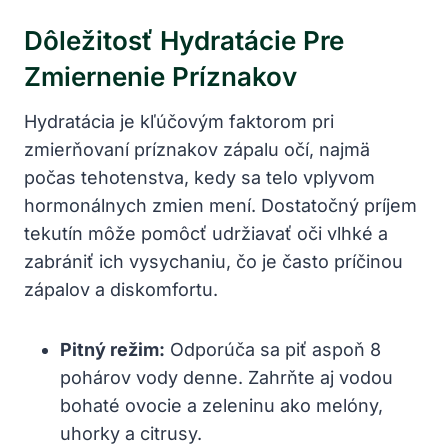
Dôležitosť ⁤hydratácie ⁤pre
Zmiernenie Príznakov
Hydratácia je⁣ kľúčovým‍ faktorom pri
zmierňovaní príznakov zápalu očí, najmä​
počas⁣ tehotenstva, kedy sa⁢ telo vplyvom
hormonálnych zmien mení. ⁢Dostatočný príjem
‌tekutín môže pomôcť udržiavať⁢ oči vlhké⁤ a⁢
zabrániť ich vysychaniu,⁤ čo je často príčinou
zápalov⁣ a diskomfortu.
Pitný režim:
Odporúča sa piť⁣ aspoň 8
pohárov vody denne. Zahrňte aj vodou
bohaté⁢ ovocie‍ a zeleninu ako melóny,​
uhorky a‌ citrusy.