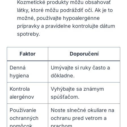
Kozmetické produkty môžu obsahovať‌
látky, ktoré‍ môžu podráždiť oči. Ak je to
možné, používajte hypoalergénne
prípravky a⁢ pravidelne⁤ kontrolujte‌ dátum‍
spotreby.
Faktor
Doporučení
Denná
Umývajte si ruky často a⁣
hygiena
dôkladne.
Kontrola
Vyhýbajte ⁤sa známym
alergénov
⁢spúšťačom.
Používanie
Noste slnečné okuliare na
‌ochranných⁢
ochranu pred vetrom a
pomôcok
prachom.