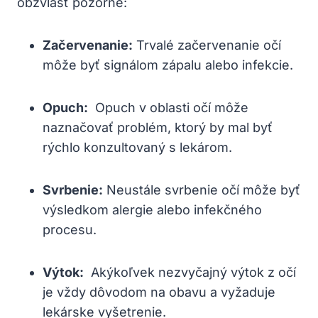
obzvlášť⁤ pozorné:
Začervenanie:
Trvalé začervenanie⁤ očí
⁣môže byť signálom ‌zápalu alebo ⁤infekcie.
Opuch:
‍ Opuch v oblasti očí môže
naznačovať‍ problém, ktorý‍ by⁤ mal byť
rýchlo konzultovaný s ‍lekárom.
Svrbenie:
Neustále svrbenie očí môže​ byť
výsledkom‍ alergie⁣ alebo infekčného
procesu.
Výtok:
‌ Akýkoľvek nezvyčajný výtok ⁢z očí ​
je vždy​ dôvodom na ⁣obavu a vyžaduje
lekárske⁣ vyšetrenie.