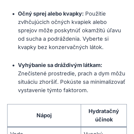
Očný sprej alebo kvapky:
Použitie
zvlhčujúcich ‍očných kvapiek alebo
sprejov môže poskytnúť okamžitú úľavu
od sucha a⁣ podráždenia.⁣ Vyberte si
kvapky⁣ bez konzervačných látok.
Vyhýbanie⁣ sa dráždivým látkam:
Znečistené ⁣prostredie, prach a⁢ dym môžu
situáciu zhoršiť. Pokúste ⁤sa minimalizovať
vystavenie týmto faktorom.
Hydratačný‌
Nápoj
účinok