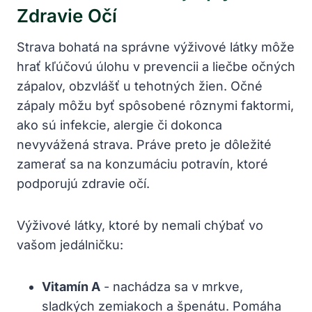
Zdravie Očí
Strava ‍bohatá na správne ​výživové‌ látky môže
hrať kľúčovú úlohu v ‍prevencii a liečbe očných⁢
zápalov, ‍obzvlášť ⁣u tehotných ⁢žien.⁤ Očné
zápaly môžu ‍byť spôsobené rôznymi faktormi,
ako sú ‌infekcie, alergie ‌či dokonca​
nevyvážená strava. Práve preto‍ je ‍dôležité
zamerať ​sa na konzumáciu ‍potravín,‌ ktoré‍
podporujú zdravie očí.
Výživové⁣ látky, ktoré by nemali chýbať vo
vašom jedálničku:
Vitamín A
⁣- nachádza sa v mrkve,
sladkých zemiakoch​ a špenátu. Pomáha