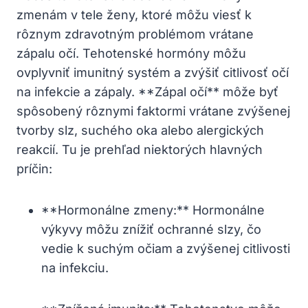
zmenám ⁤v tele ženy, ktoré môžu ‍viesť ⁢k‌
rôznym zdravotným problémom vrátane
zápalu⁤ očí.⁢ Tehotenské hormóny ​môžu
ovplyvniť imunitný systém a​ zvýšiť⁤ citlivosť očí
na infekcie a zápaly. **Zápal‍ očí** môže byť
spôsobený rôznymi faktormi vrátane zvýšenej
tvorby slz, suchého oka​ alebo⁤ alergických
reakcií. Tu je‌ prehľad niektorých ‌hlavných
príčin:
**Hormonálne zmeny:**⁤ Hormonálne
výkyvy môžu ​znížiť ochranné slzy, čo
vedie k​ suchým očiam a⁤ zvýšenej citlivosti
na infekciu.