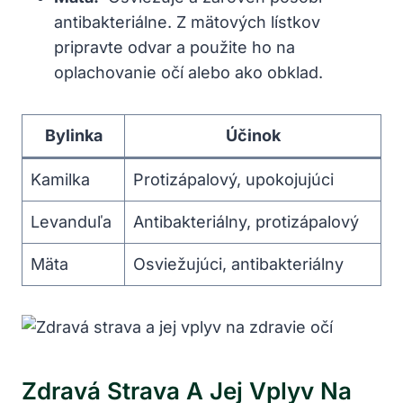
antibakteriálne. Z ⁣mätových ‍lístkov
pripravte‍ odvar⁤ a použite ho‌ na
‌oplachovanie očí alebo ako ⁣obklad.
Bylinka
Účinok
Kamilka
Protizápalový, upokojujúci
Levanduľa
Antibakteriálny, protizápalový
Mäta
Osviežujúci, ⁢antibakteriálny
Zdravá Strava‌ A Jej​ Vplyv⁣ Na