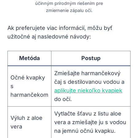
účinným prírodným riešením pre
zmiernenie zápalu očí.
Ak preferujete viac⁢ informácií, môžu ⁣byť
užitočné⁣ aj nasledovné návody:
Metóda
Postup
Zmiešajte harmančekový
Očné kvapky
⁤čaj s destilovanou‍ vodou a
s
aplikujte niekoľko kvapiek
harmančekom
⁣do očí.
Vytlačte šťavu‍ z listu​ aloe
Výluh z aloe
vera a ‍zmiešajte ju s vodou
vera
na jemnú očnú kvapku.