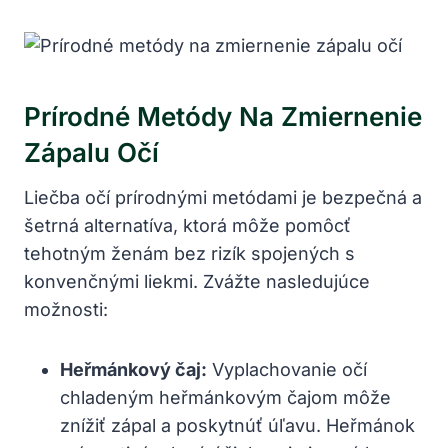
Prírodné Metódy Na⁢ Zmiernenie
Zápalu ⁤očí
Liečba očí⁤ prírodnými metódami je bezpečná a
šetrná ⁤alternatíva, ⁤ktorá ⁣môže pomôcť⁤
tehotným ženám⁣ bez rizík spojených s
konvenčnými‌ liekmi. Zvážte nasledujúce
možnosti:
Heřmánkový čaj:
Vyplachovanie‍ očí​
chladeným heřmánkovým čajom​ môže
znížiť zápal a poskytnúť úľavu. Heřmánok⁢