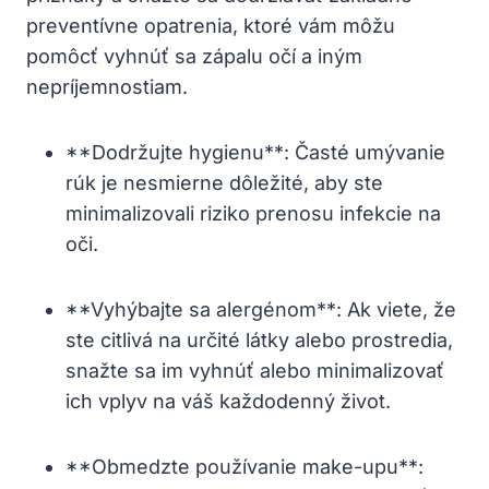
preventívne opatrenia, ⁢ktoré vám môžu ​
pomôcť ​vyhnúť sa zápalu očí a ‌iným
nepríjemnostiam.
**Dodržujte hygienu**: Časté umývanie
‍rúk je ⁤nesmierne dôležité, aby ste⁤
minimalizovali ‍riziko prenosu infekcie⁣ na⁤
oči.
**Vyhýbajte sa alergénom**: Ak viete, že
ste citlivá na určité látky alebo⁤ prostredia,
snažte ⁢sa ‍im vyhnúť alebo minimalizovať
ich vplyv na váš každodenný život.
**Obmedzte⁣ používanie make-upu**: