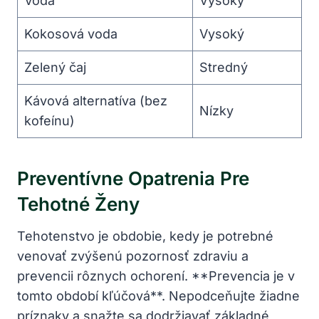
Voda
Vysoký
Kokosová voda
Vysoký
Zelený‍ čaj
Stredný
Kávová‍ alternatíva (bez​
Nízky
kofeínu)
Preventívne Opatrenia Pre
Tehotné ‌ženy
Tehotenstvo je obdobie, kedy je‍ potrebné‍
venovať ‍zvýšenú pozornosť‌ zdraviu a⁣
prevencii rôznych ‌ochorení. **Prevencia je v
tomto období kľúčová**. ​Nepodceňujte žiadne
príznaky a snažte sa dodržiavať základné