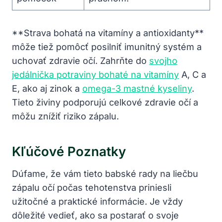
**Strava ⁤bohatá⁣ na vitamíny a antioxidanty**⁤
môže tiež pomôcť posilniť imunitný systém a
uchovať zdravie očí.‌ Zahrňte ⁢do
svojho
jedálnička potraviny bohaté na vitamíny
A, C a
E, ako aj zinok​ a
omega-3 mastné kyseliny
.⁤
Tieto ⁢živiny podporujú celkové ​zdravie očí ‌a
môžu znížiť riziko zápalu.
Kľúčové​ Poznatky
Dúfame, že vám tieto babské ⁣rady ​na liečbu
zápalu očí počas⁤ tehotenstva priniesli
⁤užitočné ⁤a praktické informácie.⁣ Je vždy
dôležité ⁢vedieť, ako sa postarať o ​svoje