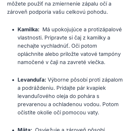
môžete použiť na zmiernenie zápalu očí a
zároveň ‍podporia vašu celkovú⁤ pohodu.
Kamilka:
⁢ Má upokojujúce a⁢ protizápalové
⁣vlastnosti.​ Pripravte ​si⁢ čaj z kamilky a
nechajte vychladnúť. Oči ⁣potom
opláchnite alebo priložte vatové tampóny
namočené v čaji na zavreté ⁢viečka.
Levanduľa:
Výborne pôsobí‍ proti zápalom​
a podráždeniu. Pridajte pár kvapiek
levanduľového⁣ oleja do pohára s
prevarenou a ochladenou vodou. Potom
‌očistite ⁣okolie⁣ očí pomocou vaty.
Mäta:
⁢ Osviežuje a zároveň pôsobí