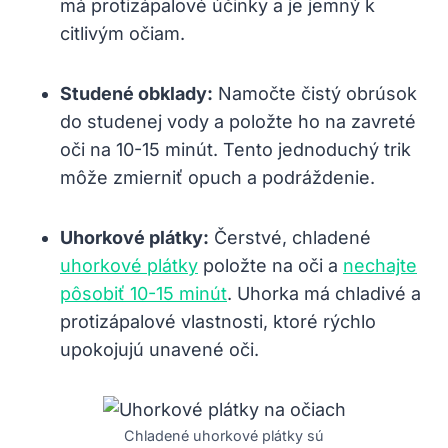
má ‍protizápalové účinky a je jemný k
⁤citlivým​ očiam.
Studené obklady:
Namočte čistý ⁢obrúsok
do studenej ⁣vody a položte ho ‌na zavreté
‍oči⁢ na 10-15 minút. Tento jednoduchý ⁣trik
⁢môže⁣ zmierniť opuch a podráždenie.
Uhorkové plátky:
Čerstvé, ⁢chladené
uhorkové plátky
položte na​ oči‍ a
nechajte
pôsobiť ⁣10-15 minút
. Uhorka má chladivé a
protizápalové vlastnosti, ktoré rýchlo
upokojujú unavené oči.
Chladené ⁣uhorkové plátky sú⁣