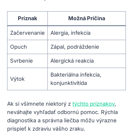
Príznak
Možná Príčina
Začervenanie
Alergia, ‍infekcia
Opuch
Zápal, podráždenie
Svrbenie
Alergická⁢ reakcia
Bakteriálna ​infekcia,
Výtok
konjunktivitída
Ak​ si⁢ všimnete niektorý​ z ‌
týchto príznakov
,
neváhajte​ vyhľadať odbornú ⁢pomoc. Rýchla​
diagnostika⁢ a správna⁢ liečba môžu výrazne
prispieť ⁣k⁢ zdraviu vášho⁤ zraku.