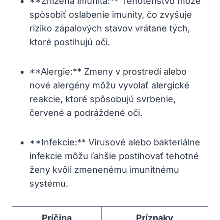
**Znížená imunita:** Tehotenstvo môže⁤
spôsobiť⁣ oslabenie imunity,‌ čo⁤ zvyšuje
riziko‍ zápalových stavov vrátane ⁢tých,
ktoré postihujú oči.
**Alergie:** Zmeny⁤ v prostredí alebo
nové alergény môžu vyvolať alergické
reakcie, ‍ktoré spôsobujú‌ svrbenie,⁤
červené⁣ a‌ podráždené oči.
**Infekcie:** Vírusové⁢ alebo bakteriálne
infekcie môžu ľahšie postihovať ⁤tehotné
ženy kvôli zmenenému imunitnému
⁣systému.
Príčina
Príznaky