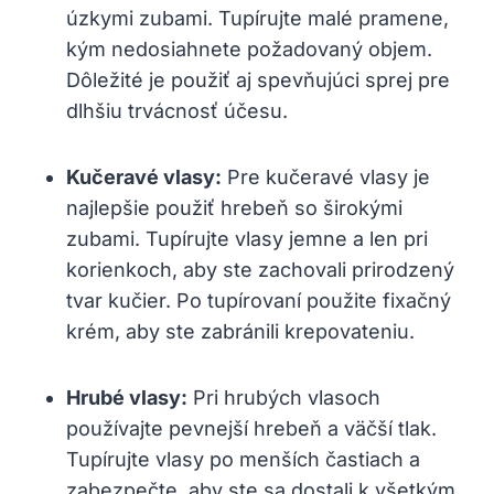
úzkymi zubami. Tupírujte malé pramene,
kým nedosiahnete požadovaný objem.
Dôležité je použiť aj spevňujúci sprej pre
dlhšiu trvácnosť účesu.
Kučeravé vlasy:
Pre kučeravé vlasy je
najlepšie použiť hrebeň so širokými
zubami. Tupírujte vlasy jemne a len pri
korienkoch, aby ste zachovali prirodzený
tvar kučier. Po tupírovaní použite fixačný
krém, aby ste zabránili krepovateniu.
Hrubé vlasy:
Pri hrubých vlasoch
používajte pevnejší hrebeň a väčší tlak.
Tupírujte vlasy po menších častiach a
zabezpečte, aby ste sa dostali k všetkým