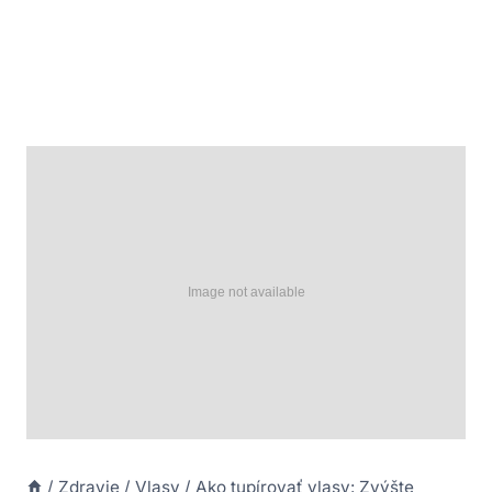
/
Zdravie
/
Vlasy
/
Ako tupírovať vlasy: Zvýšte