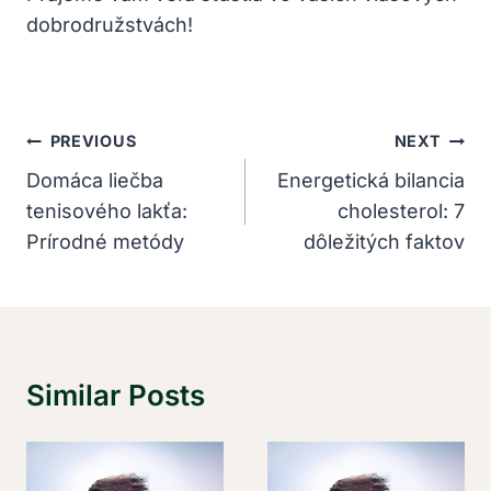
dobrodružstvách!
Navigácia
PREVIOUS
NEXT
V
Domáca liečba
Energetická bilancia
tenisového lakťa:
cholesterol: 7
Článku
Prírodné metódy
dôležitých faktov
Similar Posts