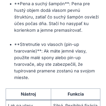
**Pena a suchý šampón**: Pena pre
hustý objem dodá vlasom pevnú
štruktúru, zatiaľ čo suchý šampón osvieži
účes počas dňa. Stačí ho nasypať ku
korienkom a jemne premasírovať.
**Stretnutie vo vlasoch (pin-up
tvarovanie)**: Ak máte jemné vlasy,
použite malé spony alebo pin-up
tvarovače, aby ste zabezpečili, že
tupírované pramene zostanú na svojom
mieste.
Nástroj
Funkcia
Lak na vlasy
Silná, flexibilná fixácia