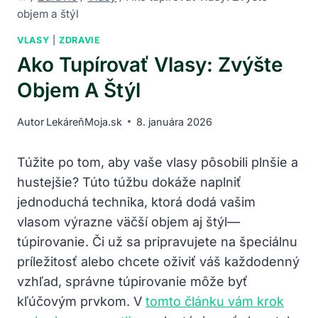
objem a štýl
VLASY
|
ZDRAVIE
Ako Tupírovať Vlasy: Zvýšte
Objem A Štýl
Autor
LekáreňMoja.sk
8. januára 2026
Túžite po tom, aby vaše vlasy pôsobili plnšie a
hustejšie? Túto túžbu dokáže naplniť
jednoduchá technika, ktorá dodá vašim
vlasom výrazne väčší objem aj štýl—
túpirovanie. Či už sa pripravujete na špeciálnu
príležitosť alebo chcete oživiť váš každodenný
vzhľad, správne túpirovanie môže byť
kľúčovým prvkom. V
tomto článku vám krok