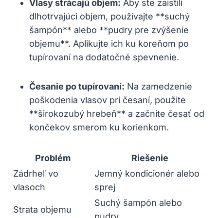
Vlasy strácajú objem:
Aby ste zaistili
dlhotrvajúci objem, používajte **suchý
šampón** alebo **pudry pre zvýšenie
objemu**. Aplikujte ich ku koreňom po
tupírovaní na dodatočné spevnenie.
Česanie po tupírovaní:
Na zamedzenie
poškodenia vlasov pri česaní, použite
**širokozubý hrebeň** a začnite česať od
končekov smerom ku korienkom.
Problém
Riešenie
Zádrheľ vo
Jemný kondicionér alebo
vlasoch
sprej
Suchý šampón alebo
Strata objemu
pudry