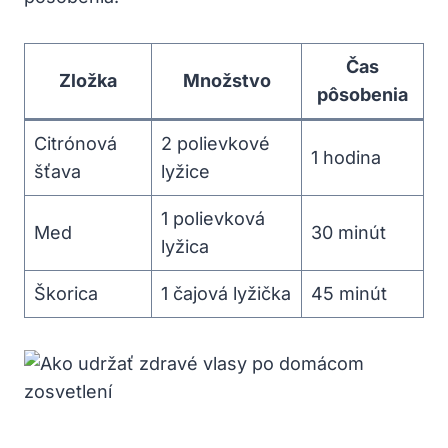
Čas
Zložka
Množstvo
pôsobenia
Citrónová
2 polievkové
1 hodina
šťava
lyžice
1 polievková
Med
30 minút
lyžica
Škorica
1 čajová lyžička
45 minút