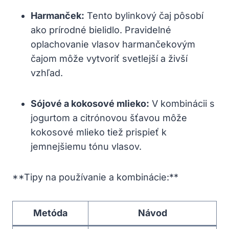
Harmanček:
Tento bylinkový čaj pôsobí
ako prírodné bielidlo. Pravidelné
oplachovanie vlasov harmančekovým
čajom môže vytvoriť svetlejší a živší
vzhľad.
Sójové a kokosové mlieko:
V kombinácii s
jogurtom a citrónovou šťavou môže
kokosové mlieko tiež prispieť k
jemnejšiemu tónu vlasov.
**Tipy na používanie a kombinácie:**
Metóda
Návod