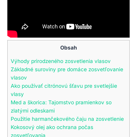
Obsah
Výhody prirodzeného zosvetlenia vlasov
Základné suroviny pre domáce zosvetľovanie
vlasov
Ako používať citrónovú šťavu pre svetlejšie
vlasy
Med a škorica: Tajomstvo pramienkov so
zlatými odleskami
Použitie harmančekového čaju na zosvetlenie
Kokosový olej ako ochrana počas
zosvetľovania