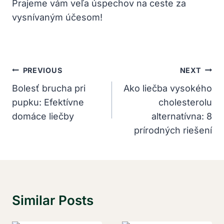
Prajeme vám veľa úspechov na ceste za
vysnívaným účesom!
Navigácia
PREVIOUS
NEXT
V
Bolesť brucha pri
Ako liečba vysokého
pupku: Efektívne
cholesterolu
Článku
domáce liečby
alternatívna: 8
prírodných riešení
Similar Posts