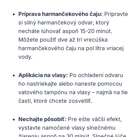
Príprava harmančekového čaju:
Pripravte
si silný harmančekový odvar, ktorý
necháte lúhovať aspoň 15-20 minút.
Môžete použiť dve až tri vrecúška
harmančekového čaju na pol litra vriacej
vody.
Aplikácia na vlasy:
Po ochladení odvaru
ho nastriekajte alebo naneste pomocou
vatového tampónu na vlasy – najmä na tie
časti, ktoré chcete zosvetliť.
Nechajte pôsobiť:
Pre ešte väčší efekt,
vystavte namočené vlasy slnečnému
žiareniu aspoň na 30 minút. Slnečné lúče