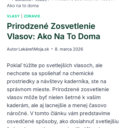
Ako na to doma
VLASY
|
ZDRAVIE
Prirodzené Zosvetlenie
Vlasov: Ako Na To Doma
Autor
LekáreňMoja.sk
8. marca 2026
Pokiaľ túžite po svetlejších vlasoch, ale
nechcete sa spoliehať na chemické
prostriedky a návštevy kaderníka, ste na
správnom mieste. Prirodzené zosvetlenie
vlasov môže byť nielen šetrné k vašim
kaderám, ale aj lacnejšie a menej časovo
náročné. V tomto článku vám predstavíme
osvedčené spôsoby, ako dosiahnuť svetlejšiu