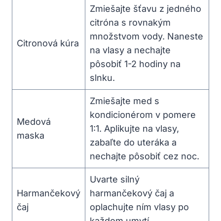
Zmiešajte šťavu z jedného
citróna s rovnakým
množstvom vody. Naneste
Citronová kúra
na vlasy a nechajte
pôsobiť 1-2 hodiny na
slnku.
Zmiešajte med s
kondicionérom v pomere
Medová
1:1. Aplikujte na vlasy,
maska
zabaľte do uteráka a
nechajte pôsobiť cez noc.
Uvarte silný
Harmančekový
harmančekový čaj a
čaj
oplachujte ním vlasy po
každom umytí.