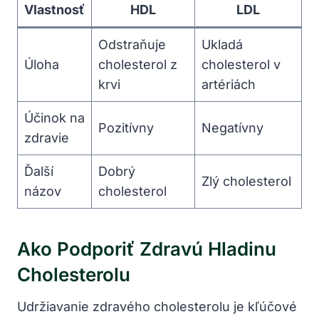
Vlastnosť
HDL
LDL
Odstraňuje
Ukladá
Úloha
cholesterol z
cholesterol v
krvi
artériách
Účinok na
Pozitívny
Negatívny
zdravie
Ďalší
Dobrý
Zlý cholesterol
názov
cholesterol
Ako Podporiť Zdravú Hladinu
Cholesterolu
Udržiavanie zdravého cholesterolu je kľúčové