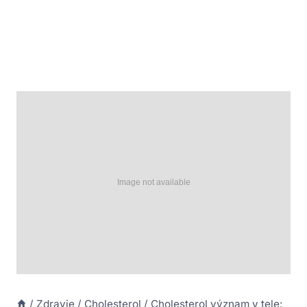
/
Zdravie
/
Cholesterol
/
Cholesterol význam v tele: