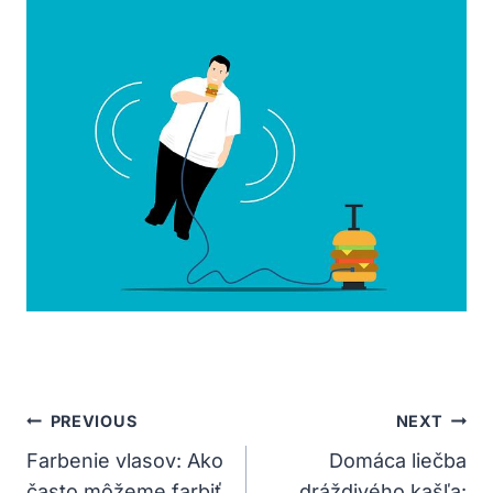
Navigácia
PREVIOUS
NEXT
V
Farbenie vlasov: Ako
Domáca liečba
často môžeme farbiť
dráždivého kašľa: