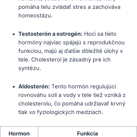
pomáha telu zvládať stres a zachováva
homeostázu.
Testosterón a estrogén:
Hoci sa tieto
hormóny najviac spájajú s reprodukčnou
funkciou, majú aj ďalšie dôležité úlohy v
tele. Cholesterol je zásadný pre ich
syntézu.
Aldosterón:
Tento hormón regulujúci
rovnováhu soli a vody v tele tiež vzniká z
cholesterolu, čo pomáha udržiavať krvný
tlak vo fyziologických medziach.
Hormon
Funkcia