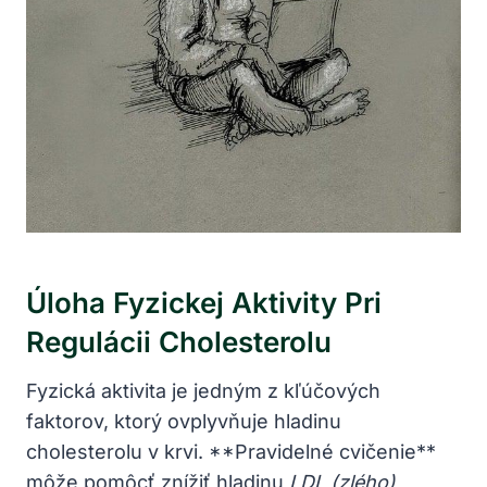
Úloha Fyzickej Aktivity Pri
Regulácii Cholesterolu
Fyzická aktivita je jedným z kľúčových
faktorov, ktorý ovplyvňuje hladinu
cholesterolu v krvi. **Pravidelné cvičenie**
môže pomôcť znížiť hladinu
LDL (zlého)