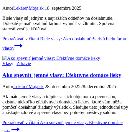
Autor
LekáreňMoja.sk
18. septembra 2025
Biele vlasy sú jedným z najťažších odtieňov na dosiahnutie.
Dôležité je mať kvalitnú farbu a vyhnúť sa žltnutiu. Správna
starostlivosť je kľúčová.
Pokračovať v čítaní
Biele vlasy: Ako dosiahnuť žiarivú bielu farbu
vlasov
Vlasy
|
Zdravie
Ako spevniť jemné vlasy: Efektívne domáce lieky
Autor
LekáreňMoja.sk
28. decembra 2025
28. decembra 2025
Ak máte jemné vlasy a trápite sa s ich objemom a pevnosťou,
existuje niekoľko efektívnych domácich liekov, ktoré vám môžu
pomôcť dosiahnuť žiadaný výsledok. Sledujte tieto jednoduché tipy
a získajte zdravé a spevné vlasy bez potreby návštevy salónu.
Pokračovať v čítaní
Ako spevniť jemné vlasy: Efektívne domáce
lieky