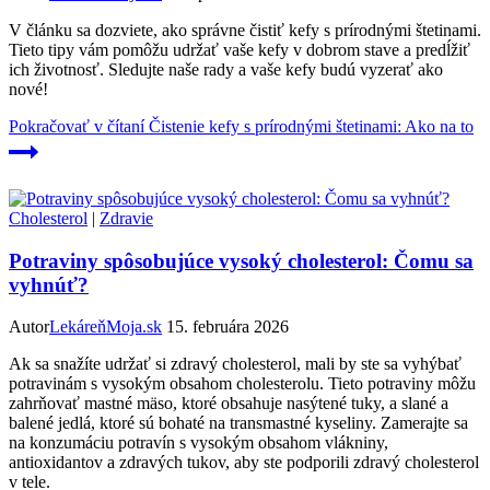
V článku sa dozviete, ako správne čistiť kefy s prírodnými štetinami.
Tieto tipy vám pomôžu udržať vaše kefy v dobrom stave a predĺžiť
ich životnosť. Sledujte naše rady a vaše kefy budú vyzerať ako
nové!
Pokračovať v čítaní
Čistenie kefy s prírodnými štetinami: Ako na to
Cholesterol
|
Zdravie
Potraviny spôsobujúce vysoký cholesterol: Čomu sa
vyhnúť?
Autor
LekáreňMoja.sk
15. februára 2026
Ak sa snažíte udržať si zdravý cholesterol, mali by ste sa vyhýbať
potravinám s vysokým obsahom cholesterolu. Tieto potraviny môžu
zahrňovať mastné mäso, ktoré obsahuje nasýtené tuky, a slané a
balené jedlá, ktoré sú bohaté na transmastné kyseliny. Zamerajte sa
na konzumáciu potravín s vysokým obsahom vlákniny,
antioxidantov a zdravých tukov, aby ste podporili zdravý cholesterol
v tele.