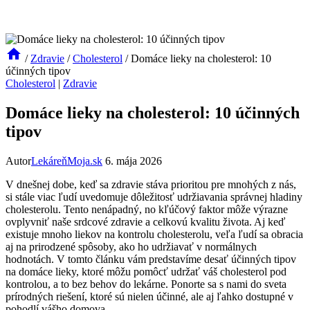
/
Zdravie
/
Cholesterol
/
Domáce lieky na cholesterol: 10
účinných tipov
Cholesterol
|
Zdravie
Domáce lieky na cholesterol: 10 účinných
tipov
Autor
LekáreňMoja.sk
6. mája 2026
V dnešnej dobe, keď sa zdravie stáva prioritou pre mnohých z nás,
‌si stále viac ľudí uvedomuje dôležitosť udržiavania správnej hladiny
cholesterolu. Tento nenápadný, no kľúčový faktor môže výrazne‌
ovplyvniť naše srdcové zdravie a celkovú kvalitu života. Aj ⁣keď⁣
existuje mnoho liekov na kontrolu cholesterolu, veľa ľudí sa obracia
aj na prirodzené spôsoby, ako ho udržiavať v normálnych
hodnotách. V tomto článku vám predstavíme desať účinných⁤ tipov
na domáce lieky, ktoré ⁤môžu pomôcť udržať váš cholesterol pod
kontrolou, a to bez behov do lekárne. ⁢Ponorte sa⁢ s‌ nami do sveta
prírodných ⁤riešení,‌ ktoré sú ​nielen účinné, ale⁤ aj ​ľahko⁤ dostupné v
pohodlí vášho domova.