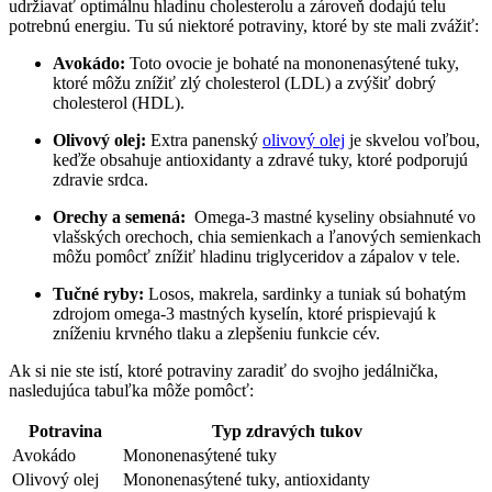
udržiavať optimálnu hladinu cholesterolu a zároveň dodajú‍ telu‌
potrebnú energiu. Tu sú niektoré potraviny, ktoré ⁤by ste mali zvážiť:
Avokádo:
Toto ovocie je⁢ bohaté ‌na mononenasýtené tuky,
ktoré môžu znížiť zlý cholesterol (LDL) ​a zvýšiť dobrý
‌cholesterol (HDL).
Olivový olej:
Extra panenský
olivový olej
je skvelou‍ voľbou,
keďže obsahuje antioxidanty a zdravé tuky, ktoré podporujú
zdravie srdca.
Orechy a semená:
⁢ Omega-3 mastné kyseliny obsiahnuté vo
vlašských orechoch, chia semienkach a ľanových semienkach
môžu pomôcť znížiť hladinu triglyceridov ⁤a zápalov v tele.
Tučné ryby:
Losos, makrela, sardinky a tuniak sú​ bohatým
zdrojom omega-3 mastných kyselín, ktoré prispievajú k
zníženiu krvného tlaku a zlepšeniu funkcie cév.
Ak si nie ste istí, ‍ktoré potraviny zaradiť do svojho jedálnička,
nasledujúca tabuľka môže‍ pomôcť:
Potravina
Typ zdravých ​tukov
Avokádo
Mononenasýtené tuky
Olivový olej
Mononenasýtené tuky, antioxidanty