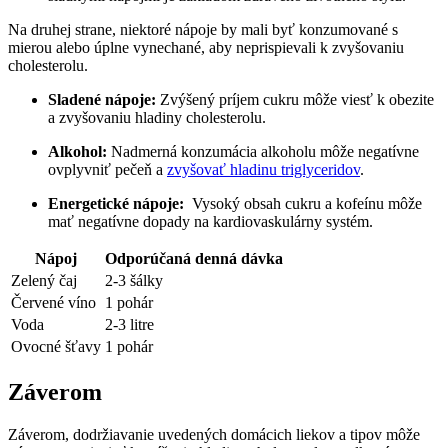
Na druhej strane, niektoré nápoje by mali byť konzumované s
mierou alebo úplne vynechané, aby neprispievali k zvyšovaniu
cholesterolu.
Sladené nápoje:
Zvýšený príjem cukru môže⁢ viesť k obezite
a zvyšovaniu hladiny cholesterolu.
Alkohol:
Nadmerná konzumácia alkoholu môže negatívne‌
ovplyvniť pečeň a ⁤
zvyšovať hladinu triglyceridov
.
Energetické nápoje:
⁣ Vysoký obsah cukru ⁣a kofeínu ‍môže
mať negatívne dopady na kardiovaskulárny systém.
Nápoj
Odporúčaná denná dávka
Zelený čaj
2-3 šálky
Červené víno
1 pohár
Voda
2-3 litre
Ovocné šťavy
1 pohár
Záverom
Záverom, dodržiavanie uvedených domácich liekov a tipov ‍môže