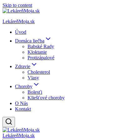
Skip to content
LekáreňMoja.sk
Úvod
Domáca liečba
Babské Rady
Kloktanie
Protizápalové
Zdravie
Cholesterol
Vlasy
Choroby
Bolesťi
Kliešťové choroby
O Nás
Kontakt
LekáreňMoja.sk