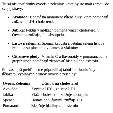
Tu sú niektoré druhy ‍ovocia a zeleniny, ktoré ⁣by ste‍ mali zaradiť do
svojej stravy:
Avokádo:
Bohaté na mononenasýtené ​tuky, ktoré pomáhajú
znižovať LDL cholesterol.
Jablká:
⁤Pektín v jablkách pomáha viazať cholesterol v
črevách a znižuje jeho absorpciu.
Listová​ zelenina:
Špenát, kapusta a⁣ ostatná zelená listová
zelenina sú plné antioxidantov a vlákniny.
Citrusové plody:
Vitamín C a flavonoidy v pomarančoch a
grepfruitoch pomáhajú zlepšovať hladinu ‌cholesterolu.
Pre váš‍ lepší prehľad sme pripravili aj tabuľku s konkrétnymi
účinkami vybraných druhov ovocia a zeleniny:
Ovocie/Zelenina
Účinok na cholesterol
Avokádo
Zvyšuje HDL,⁣ znižuje LDL
Jablká
Viaže cholesterol, znižuje absorpciu
Špenát
Bohatá na vlákninu, znižuje LDL
Pomaranče
Zlepšuje hladiny cholesterolu