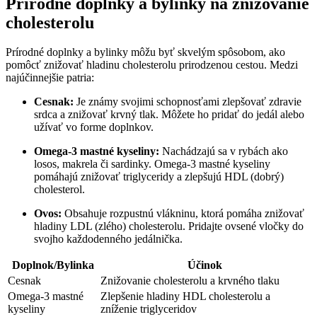
Prírodné doplnky a bylinky na znižovanie
cholesterolu
Prírodné doplnky​ a bylinky môžu​ byť skvelým spôsobom, ako‍
pomôcť znižovať hladinu cholesterolu prirodzenou cestou. Medzi
najúčinnejšie patria:
Cesnak:
Je známy svojimi schopnosťami zlepšovať zdravie
srdca⁣ a znižovať krvný ⁢tlak. Môžete ho pridať do jedál alebo
užívať vo forme doplnkov.
Omega-3 mastné ​kyseliny:
Nachádzajú ⁢sa‍ v rybách​ ako
losos, makrela či sardinky. Omega-3 mastné kyseliny ​
pomáhajú znižovať triglyceridy a zlepšujú HDL (dobrý)⁤
cholesterol.
Ovos:
Obsahuje rozpustnú vlákninu, ktorá pomáha⁣ znižovať
hladiny⁢ LDL ​(zlého) cholesterolu. Pridajte ovsené vločky ⁢do
svojho každodenného jedálnička.
Doplnok/Bylinka
Účinok
Cesnak
Znižovanie cholesterolu a⁤ krvného tlaku
Omega-3 mastné
Zlepšenie hladiny HDL cholesterolu a
kyseliny
zníženie triglyceridov