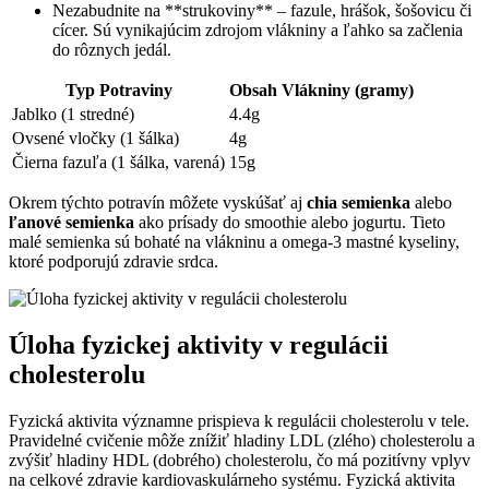
Nezabudnite na⁢ **strukoviny** – fazule, hrášok,‌ šošovicu či
cícer. Sú vynikajúcim zdrojom vlákniny a ľahko⁣ sa začlenia
do ​rôznych jedál.
Typ‌ Potraviny
Obsah Vlákniny (gramy)
Jablko (1 stredné)
4.4g
Ovsené vločky (1 šálka)
4g
Čierna fazuľa (1 šálka,⁤ varená)
15g
Okrem týchto potravín⁣ môžete vyskúšať aj
chia semienka
alebo
ľanové semienka
ako prísady do smoothie alebo jogurtu. Tieto
malé semienka sú bohaté​ na vlákninu a omega-3 mastné kyseliny,⁢
ktoré⁣ podporujú zdravie srdca.
Úloha fyzickej aktivity ⁤v regulácii
cholesterolu
Fyzická aktivita významne⁣ prispieva k regulácii cholesterolu v tele.
Pravidelné cvičenie ‌môže znížiť hladiny LDL (zlého) ⁣cholesterolu a
zvýšiť hladiny HDL (dobrého) cholesterolu, čo má pozitívny vplyv‌
na celkové zdravie kardiovaskulárneho systému. Fyzická aktivita