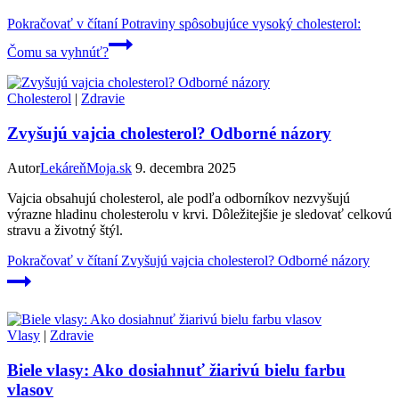
Pokračovať v čítaní
Potraviny spôsobujúce vysoký cholesterol:
Čomu sa vyhnúť?
Cholesterol
|
Zdravie
Zvyšujú vajcia cholesterol? Odborné názory
Autor
LekáreňMoja.sk
9. decembra 2025
Vajcia obsahujú cholesterol, ale podľa odborníkov nezvyšujú
výrazne hladinu cholesterolu v krvi. Dôležitejšie je sledovať celkovú
stravu a životný štýl.
Pokračovať v čítaní
Zvyšujú vajcia cholesterol? Odborné názory
Vlasy
|
Zdravie
Biele vlasy: Ako dosiahnuť žiarivú bielu farbu
vlasov