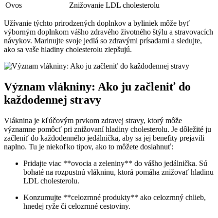
Ovos
Znižovanie LDL cholesterolu
Užívanie týchto prirodzených doplnkov ‍a byliniek ‌môže byť
výborným doplnkom vášho zdravého životného štýlu a stravovacích
návykov. Marinujte ​svoje jedlá so zdravými‍ prísadami a sledujte,
ako ⁤sa vaše hladiny cholesterolu zlepšujú.
Význam vlákniny: Ako ju‍ začleniť do ​
každodennej stravy
Vláknina je ⁤kľúčovým prvkom zdravej ‌stravy, ktorý môže
‍významne pomôcť pri znižovaní hladiny cholesterolu. Je dôležité ju⁤
začleniť do⁤ každodenného jedálnička, aby sa jej ‍benefity prejavili
naplno. Tu je niekoľko tipov,​ ako to môžete dosiahnuť:
Pridajte viac **ovocia a zeleniny** ​do vášho jedálnička. Sú
⁢bohaté na rozpustnú vlákninu, ktorá ‍pomáha znižovať hladinu
LDL cholesterolu.
Konzumujte **celozrnné produkty** ako celozrnný‌ chlieb,
hnedej ryže či celozrnné cestoviny.