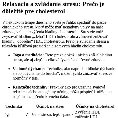
Relaxácia a zvládanie stresu: Prečo je
dôležité pre cholesterol
V ‌hektickom tempe dnešného sveta je ľahko⁤ spadnúť do pasce
chronického stresu,‍ ktorý môže mať negatívny vplyv na naše
zdravie, ‌vrátane zvýšenia​ hladiny cholesterolu. Stres vie totiž
⁣zvyšovať hladinu⁤ „zlého“ LDL cholesterolu a zároveň znižovať
hladinu „dobrého“ HDL cholesterolu. Preto je zvládanie stresu‌ a
⁤relaxácia kľúčová pre udržanie zdravých hladín ​cholesterolu.
Jóga a meditácia:
Tieto praxe dokážu nielen⁤ znížiť‌ hladinu
stresu, ale aj zlepšiť celkové fyzické a duševné zdravie.
Vedomé dýchanie:
Techniky, ako napríklad hlboké dýchanie
alebo „dýchanie do brucha“, môžu rýchlo znižovať‍ stresové‌
hormóny v tele.
Relaxačné techniky:
Praktiky ako ⁣progresívna svalová
relaxácia ⁣alebo autogénny tréning ⁢môžu prispieť k nižšiemu
napätiu a zlepšeniu ‌krvného tlaku.
Technika
Účinok na stres
Účinky na cholesterol
Zvýšenie HDL,
Jóga
Zníženie‌ stresu, lepší spánok
zníženie LDL