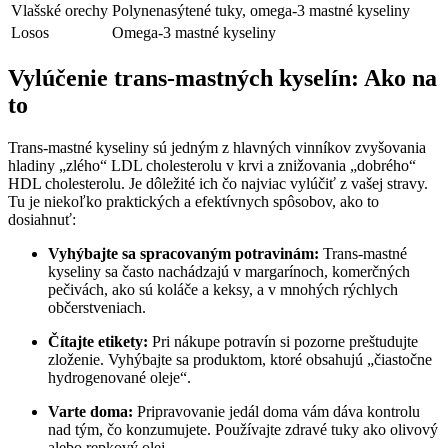
Vlašské orechy
Polynenasýtené tuky, ‍omega-3 mastné ⁢kyseliny
Losos
Omega-3 mastné kyseliny
Vylúčenie trans-mastných kyselín: Ako na
to
Trans-mastné kyseliny‍ sú jedným z hlavných ‍vinníkov zvyšovania
hladiny „zlého“ LDL cholesterolu v krvi a znižovania „dobrého“‌
HDL cholesterolu. Je dôležité ich čo najviac ⁣vylúčiť z vašej stravy.
Tu je niekoľko praktických a⁤ efektívnych spôsobov, ako to
dosiahnuť:
Vyhýbajte⁢ sa spracovaným ⁢potravinám:
Trans-mastné
kyseliny​ sa často nachádzajú v margarínoch, komerčných
pečivách, ako sú koláče a keksy, a v mnohých rýchlych
občerstveniach.
Čítajte etikety:
Pri nákupe⁢ potravín si pozorne preštudujte
zloženie. Vyhýbajte sa produktom, ⁢ktoré obsahujú „čiastočne
hydrogenované oleje“.
Varte doma:
Pripravovanie jedál doma vám dáva kontrolu
nad tým, čo konzumujete. Používajte zdravé ⁢tuky ako olivový
alebo repkový olej.