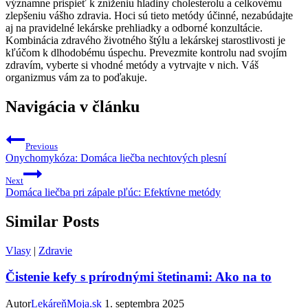
významne prispieť k ⁣zníženiu hladiny cholesterolu a celkovému
zlepšeniu vášho‌ zdravia. Hoci sú tieto metódy účinné, nezabúdajte
aj ⁣na ⁣pravidelné lekárske prehliadky a ‌odborné konzultácie.
Kombinácia zdravého životného štýlu a lekárskej starostlivosti je
kľúčom k ⁣dlhodobému úspechu. Prevezmite kontrolu nad svojím
zdravím, vyberte si vhodné metódy a vytrvajte v nich. Váš
organizmus vám za to ‌poďakuje.
Navigácia v článku
Previous
Onychomykóza: Domáca liečba nechtových plesní
Next
Domáca liečba pri zápale pľúc: Efektívne metódy
Similar Posts
Vlasy
|
Zdravie
Čistenie kefy s prírodnými štetinami: Ako na to
Autor
LekáreňMoja.sk
1. septembra 2025