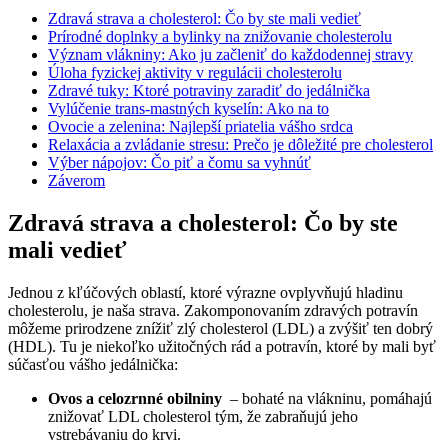
Zdravá⁣ strava a cholesterol: Čo by ste mali vedieť
Prírodné doplnky a bylinky na znižovanie cholesterolu
Význam vlákniny: Ako ju‍ začleniť do ​každodennej stravy
Úloha fyzickej aktivity ⁤v regulácii cholesterolu
Zdravé tuky: Ktoré potraviny zaradiť do jedálnička
Vylúčenie trans-mastných kyselín: Ako na to
Ovocie​ a zelenina: Najlepší priatelia⁣ vášho‍ srdca
Relaxácia a zvládanie stresu: Prečo je dôležité pre cholesterol
Výber nápojov: ​Čo piť a čomu sa vyhnúť
Záverom
Zdravá⁣ strava a cholesterol: Čo by ste
mali vedieť
Jednou z kľúčových oblastí, ktoré výrazne ovplyvňujú hladinu
cholesterolu, je ‌naša strava.​ Zakomponovaním zdravých potravín
môžeme prirodzene znížiť zlý cholesterol ⁢(LDL) a⁢ zvýšiť ⁢ten⁣ dobrý
(HDL). ​Tu je niekoľko⁢ užitočných rád⁤ a potravín, ktoré by mali byť⁤
súčasťou vášho jedálnička:
Ovos a celozrnné obilniny
‍ – bohaté na vlákninu, ​pomáhajú
znižovať LDL cholesterol tým, že zabraňujú jeho
‍vstrebávaniu do krvi.