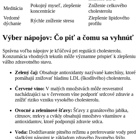
Pokojný myseľ, zlepšenie
Zníženie celkového
Meditácia
koncentrácie
cholesterolu
Vedomé‌
Zlepšenie lipidového
Rýchle zníženie stresu
dýchanie
profilu
Výber nápojov: ​Čo piť a čomu sa vyhnúť
Správna‍ voľba⁢ nápojov je kľúčová pri⁤ regulácii cholesterolu.
Konzumácia vhodných tekutín ⁤môže významne prispieť k zlepšeniu
vášho zdravotného stavu.
Zelený⁢ čaj:
Obsahuje antioxidanty nazývané ⁢katechíny, ktoré
pomáhajú znižovať hladinu LDL (škodlivého) cholesterolu.
Červené víno:
V⁤ malých množstvách môže resveratrol
nachádzajúci sa v červenom víne podporiť srdcové zdravie a
⁣znížiť riziko vzniku vysokého​ cholesterolu.
Ovocné a‍ zeleninové ⁤šťavy:
Šťavy z granátového jablka,
citrusov, mrkvy a cvikly ⁤obsahujú‍ množstvo vitamínov a
antioxidantov, ktoré podporujú zdravie​ srdca.
Voda:
Dodržiavanie pitného režimu ⁢a preferovanie ⁣vody pred
sladkými nápojmi je základom ⁣zdravého životného štýlu.