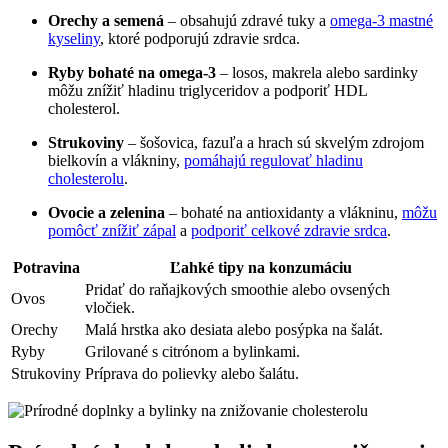
Orechy a ​semená
– obsahujú zdravé‍ tuky a
omega-3 mastné
kyseliny
, ktoré podporujú zdravie srdca.
Ryby ⁢bohaté na omega-3
– losos, makrela alebo sardinky
môžu znížiť hladinu triglyceridov ⁤a podporiť HDL
cholesterol.
Strukoviny
– šošovica, fazuľa a hrach sú skvelým zdrojom
bielkovín​ a vlákniny,
pomáhajú regulovať hladinu
cholesterolu
.
Ovocie a zelenina
– bohaté na antioxidanty a vlákninu,
môžu
pomôcť⁢ znížiť zápal
a
podporiť celkové zdravie srdca
.
Potravina
Ľahké tipy na ⁢konzumáciu
Pridať do raňajkových smoothie alebo ovsených
Ovos
vločiek.
Orechy
Malá hrstka ako ⁣desiata⁤ alebo posýpka na šalát.
Ryby
Grilované s citrónom a bylinkami.
Strukoviny
Príprava⁣ do polievky alebo ⁤šalátu.