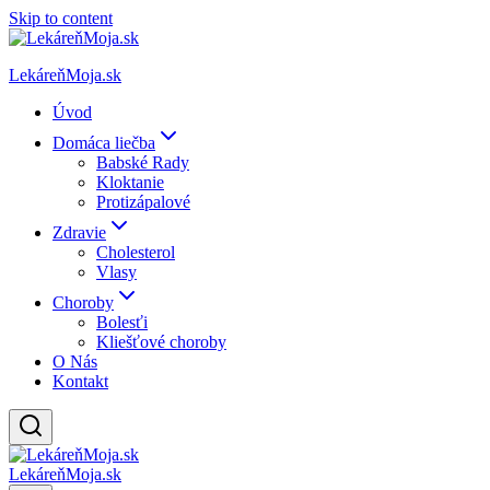
Skip to content
LekáreňMoja.sk
Úvod
Domáca liečba
Babské Rady
Kloktanie
Protizápalové
Zdravie
Cholesterol
Vlasy
Choroby
Bolesťi
Kliešťové choroby
O Nás
Kontakt
LekáreňMoja.sk