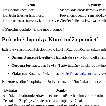
Krok
Výhody
Pravidelný krvný test
Sledovanie cholesterolu a včas
Kontrola telesnej hmotnosti
Prevencia obezity a metaboli
Poradenstvo o strave a životnom štýle
Zlepšená diéta a fyzická aktivi
Prírodné doplnky: Ktoré môžu pomôcť
Existuje veľa prírodných doplnkov, ktoré môžu pomôcť so znižovaním
Omega-3 mastné kyseliny:
Nachádzajú sa v rybom oleji a ľan
Červená fermentovaná ryža:
Tento tradičný čínsky potravin
Vláknina:
Rozpustná vláknina,
ako je tá nachádzajúca sa
v ovs
Niektoré rastlinné doplnky môžu byť rovnako účinné ako farmaceutick
Bylinka
Účinky
Artičoka
Podporuje zdravie pečene a znižuje hladinu cholesterolu
Cesnak
Zlepšuje zdravie srdca a znižuje krvný tlak
Zelený čaj
Bohatý na antioxidanty, ktoré znižujú LDL cholesterol