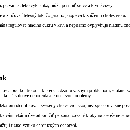
 plávanie alebo cyklistika, môžu posilniť srdce a krvné cievy.
a znižovať telesný tuk, čo priamo prispieva k zníženiu cholesterolu.
máha regulovať hladinu cukru v krvi a nepriamo ovplyvňuje hladinu cho
ok
ravia pod kontrolou a k predchádzaniu vážnym problémom, vrátane zvýš
ako sú srdcové ochorenia alebo cievne problémy.
ekárom identifikovať zvýšený cholesterol skôr, než spôsobí vážne poš
ky vám lekár môže odporučiť personalizované kroky na zlepšenie zdrav
ižujú riziko vzniku chronických ochorení.