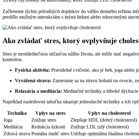
Začlenenie týchto prírodných doplnkov do vášho denného režimu mô
predišlo možným interakciám s inými liekmi alebo zdravotnými stavm
Ako zvládať stres, ktorý ovplyvňuje choles
Stres je neoddeliteľnou súčasťou nášho života, ale môže mať negatívny
kontrolou.
Fyzická aktivita:
Pravidelné cvičenie, ako je beh, joga alebo 
Vyvážená strava:
Zameranie sa na stravu bohatú na ovocie, zel
Relaxácia a meditácia:
Meditačné techniky a hlboké dýchacie c
Napríklad nasledovná tabuľka ukazuje jednoduché techniky a ich vplyv
Technika
Vplyv na stres
Vplyv na cholesterol
Joga
Znižuje stres
Zlepšuje HDL (dobrý cholesterol)
Meditácia
Redukcia úzkosti
Znižuje LDL (zlý cholesterol)
Zdravá strava
Pomáha riadiť stres
Udržuje optimálnu hladinu cholest