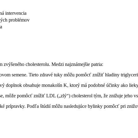
ná intervencia
ckých problémov
ta
 zvýšeného cholesterolu. Medzi najznámejšie patria:
ovom semene. Tieto zdravé tuky môžu pomôcť znížiť hladiny triglyceri
ový doplnok obsahuje monakolín K, ktorý má podobné účinky ako lieky 
e, môže pomôcť znížiť LDL („zlý“) cholesterol tým, že znižuje jeho vs
é prípravky. Podľa štúdií môžu nasledujúce bylinky pomôcť pri znižov