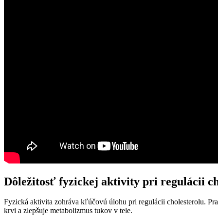
Dôležitosť fyzickej aktivity pri regulácii c
Fyzická aktivita zohráva kľúčovú úlohu pri regulácii cholesterolu. P
krvi a zlepšuje metabolizmus tukov v tele.