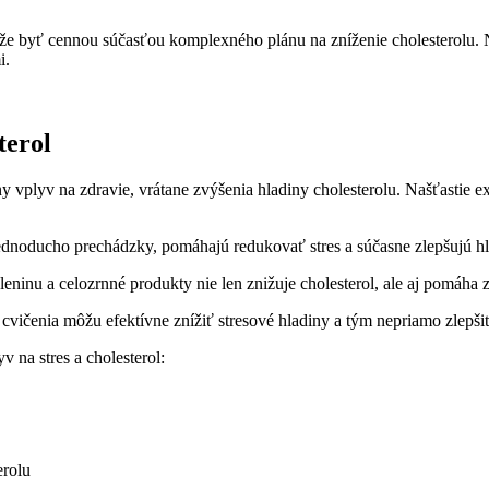
že byť cennou súčasťou komplexného plánu na zníženie cholesterolu.
i.
terol
 vplyv na zdravie, vrátane zvýšenia hladiny cholesterolu. Našťastie ex
jednoducho prechádzky, pomáhajú redukovať stres a súčasne zlepšujú hl
eninu a celozrnné produkty nie len znižuje cholesterol, ale aj pomáha z
vičenia môžu efektívne znížiť stresové hladiny a tým nepriamo zlepšiť 
 na stres a cholesterol:
erolu