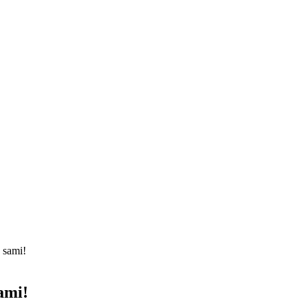
 sami!
ami!