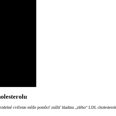
holesterolu
ravidelné cvičenie môže pomôcť znížiť hladinu „zlého“ LDL cholesterol