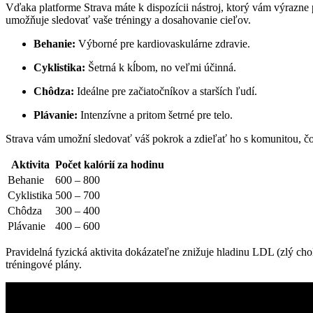
Vďaka platforme Strava máte k dispozícii nástroj, ktorý vám výrazne 
umožňuje sledovať vaše tréningy a dosahovanie cieľov.
Behanie:
Výborné pre kardiovaskulárne zdravie.
Cyklistika:
Šetrná k kĺbom, no veľmi účinná.
Chôdza:
Ideálne pre začiatočníkov a starších ľudí.
Plávanie:
Intenzívne a pritom šetrné pre telo.
Strava vám umožní sledovať váš pokrok a zdieľať ho s komunitou, č
Aktivita
Počet kalórií za hodinu
Behanie
600 – 800
Cyklistika
500 – 700
Chôdza
300 – 400
Plávanie
400 – 600
Pravidelná fyzická aktivita dokázateľne znižuje hladinu LDL (zlý cho
tréningové plány.