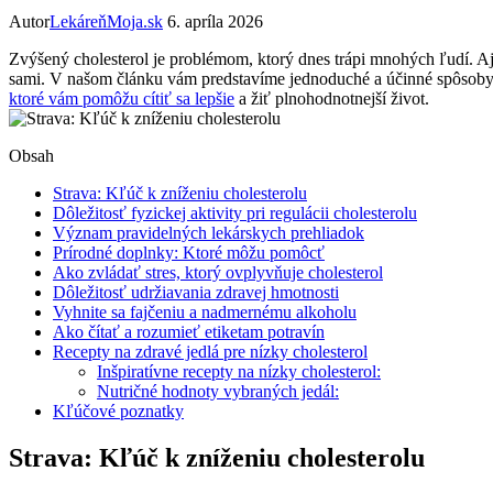
Autor
LekáreňMoja.sk
6. apríla 2026
Zvýšený cholesterol je problémom, ktorý dnes trápi mnohých ľudí. A
sami. V našom článku vám predstavíme jednoduché a účinné spôsoby, ak
ktoré vám pomôžu cítiť sa lepšie
a žiť plnohodnotnejší život.
Obsah
Strava: Kľúč k zníženiu cholesterolu
Dôležitosť fyzickej aktivity pri regulácii cholesterolu
Význam pravidelných lekárskych prehliadok
Prírodné doplnky: Ktoré môžu pomôcť
Ako zvládať stres, ktorý ovplyvňuje cholesterol
Dôležitosť udržiavania zdravej hmotnosti
Vyhnite sa fajčeniu a nadmernému alkoholu
Ako čítať a rozumieť etiketam potravín
Recepty na zdravé jedlá pre nízky cholesterol
Inšpiratívne recepty na nízky cholesterol:
Nutričné hodnoty vybraných jedál:
Kľúčové poznatky
Strava: Kľúč k zníženiu cholesterolu