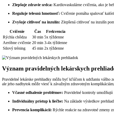
Zlepšuje zdravie srdca:
Kardiovaskulárne cvičenia, ako je beh,
Reguluje telesnú hmotnosť:
Cvičenie pomáha spalovať kalórie 
Zvyšuje citlivosť na inzulín:
Zlepšená citlivosť na inzulín po
Cvičenie
Čas
Frekvencia
Rýchla chôdza
30 min
5x týždenne
Aeróbne cvičenie
20 min
3-4x týždenne
Silový tréning
45 min
2x týždenne
Význam pravidelných lekárskych prehliad
Pravidelné lekárske prehliadky môžu byť kľúčom k udržaniu vášho zd
ale jeho nadbytok môže viesť k závažným zdravotným komplikáciám, 
Včasné odhalenie problémov:
Pravidelné kontroly umožňujú l
Individuálny prístup k liečbe:
Na základe výsledkov prehliad
Prevencia komplikácií:
Rýchle reakcie na zdravotné zmeny zn