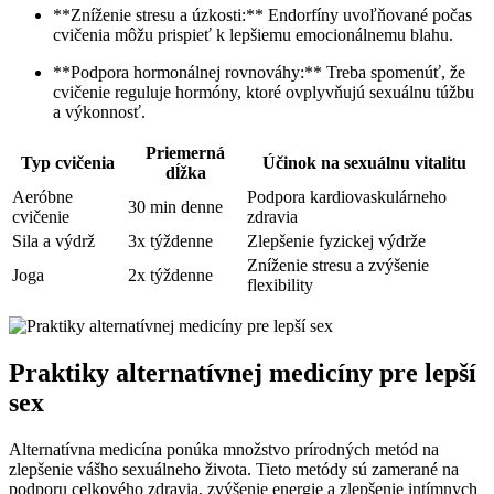
**Zníženie stresu a úzkosti:** Endorfíny uvoľňované počas
cvičenia môžu prispieť k lepšiemu emocionálnemu blahu.
**Podpora hormonálnej rovnováhy:** Treba spomenúť, že
cvičenie reguluje hormóny, ktoré ovplyvňujú sexuálnu túžbu
a výkonnosť.
Priemerná
Typ cvičenia
Účinok na sexuálnu vitalitu
dĺžka
Aeróbne
Podpora kardiovaskulárneho
30 min denne
cvičenie
zdravia
Sila a výdrž
3x týždenne
Zlepšenie fyzickej výdrže
Zníženie stresu a zvýšenie
Joga
2x týždenne
flexibility
Praktiky alternatívnej medicíny pre lepší
sex
Alternatívna medicína ponúka množstvo prírodných metód na
zlepšenie vášho sexuálneho života. Tieto metódy sú zamerané na
podporu celkového zdravia, zvýšenie energie a zlepšenie intímnych