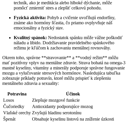
techník, ako je meditácia alebo hlboké dýchanie, môže
pomôcť zmierniť stres a zlepšiť celkovú pohodu.
Fyzická aktivita:
Pohyb a cvičenie uvoľňujú endorfíny,
známe ako hormóny šťastia, čo priamo ovplyvňuje náš
emocionálny a fyzický stav.
Kvalitný spánok:
Nedostatok spánku môže vážne poškodiť
náladu a libido. Dodržiavanie pravidelného spánkového
režimu je kľúčom k zachovaniu mentálnej rovnováhy.
Okrem toho, správne **stravovanie** a **vodný režim** môžu
mať pozitívny vplyv na mentálne zdravie. Strava bohatá na omega-3
mastné kyseliny, vitamíny a minerály podporuje správne fungovanie
mozgu a vylučovanie stresových hormónov. Nasledujúca tabuľka
zobrazuje príklady potravín, ktoré môžu prispieť k zlepšeniu
mentálneho zdravia a sexuality:
Potravina
Účinok
Losos
Zlepšuje mozgové funkcie
Čučoriedky
Antioxidanty podporujúce mozog
Vlašské orechy
Zvyšujú hladinu serotonínu
Špenát
Obsahuje kyselinu listovú na zníženie úzkosti