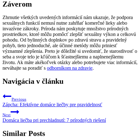
Záverom
Zhrnutie všetkých uvedených informácií nám ukazuje, že podpora
sexuálnych funkcií nemusí nutne zahŕňať komerčné lieky alebo
invazívne zákroky. Príroda nám poskytuje množstvo prírodných
prostriedkov, ktoré môžu pomôcť zlepšiť sexuálny výkon a celkovú
pohodu. Od bylinných doplnkov po zdravú stravu a pravidelný
pohyb, tieto jednoduché, ale účinné metódy môžu priniesť
významné zlepšenia. Preto je dôležité si uvedomiť, že starostlivosť o
seba a svoje telo je kľúčom k šťastnejšiemu a naplnenejšiemu
životu. Ak máte akékoľvek otázky alebo potrebujete viac informácií,
neváhajte sa poradiť s
odborníkom na zdravie
.
Navigácia v článku
Previous
Zápcha: Efektívne domáce liečby pre pravidelnosť
Next
Domáca liečba pri prechladnutí: 7 prírodných riešení
Similar Posts