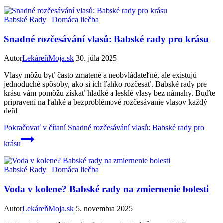
Babské Rady
|
Domáca liečba
Snadné rozčesávání vlasů: Babské rady pro krásu
Autor
LekáreňMoja.sk
30. júla 2025
Vlasy môžu byť často zmatené a neobvládateľné, ale existujú
jednoduché spôsoby, ako si ich ľahko rozčesať. Babské rady pre
krásu vám pomôžu získať hladké a lesklé vlasy bez námahy. Buďte
pripravení na ľahké a bezproblémové rozčesávanie vlasov každý
deň!
Pokračovať v čítaní
Snadné rozčesávání vlasů: Babské rady pro
krásu
Babské Rady
|
Domáca liečba
Voda v kolene? Babské rady na zmiernenie bolesti
Autor
LekáreňMoja.sk
5. novembra 2025