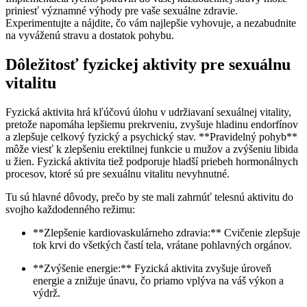
priniesť významné výhody pre vaše sexuálne zdravie.
Experimentujte a nájdite, čo vám najlepšie vyhovuje, a nezabudnite
na vyváženú stravu a dostatok pohybu.
Dôležitosť fyzickej aktivity pre sexuálnu
vitalitu
Fyzická aktivita hrá kľúčovú úlohu v udržiavaní sexuálnej vitality,
pretože napomáha lepšiemu prekrveniu, zvyšuje hladinu endorfínov
a zlepšuje celkový fyzický a psychický stav. **Pravidelný pohyb**
môže viesť k zlepšeniu erektilnej funkcie u mužov a zvýšeniu libida
u žien. Fyzická aktivita tiež podporuje hladší priebeh hormonálnych
procesov, ktoré sú pre sexuálnu vitalitu nevyhnutné.
Tu sú hlavné dôvody, prečo by ste mali zahrnúť telesnú aktivitu do
svojho každodenného režimu:
**Zlepšenie kardiovaskulárneho zdravia:** Cvičenie zlepšuje
tok krvi do všetkých častí tela, vrátane pohlavných orgánov.
**Zvýšenie energie:** Fyzická aktivita zvyšuje úroveň
energie a znižuje únavu, čo priamo vplýva na váš výkon a
výdrž.