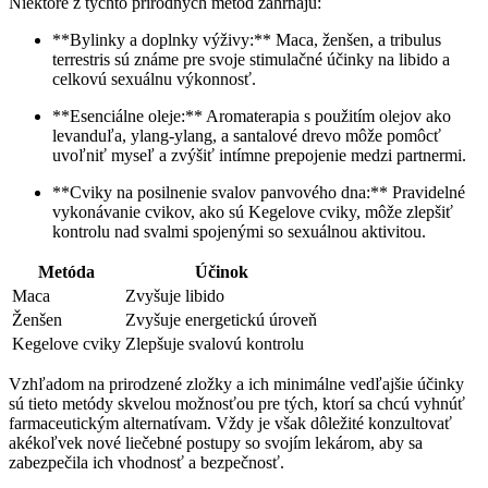
Niektoré z týchto prírodných metód zahŕňajú:
**Bylinky a doplnky výživy:** Maca, ženšen, a tribulus
terrestris sú známe pre svoje stimulačné účinky na libido a
celkovú sexuálnu výkonnosť.
**Esenciálne oleje:** Aromaterapia s použitím olejov ako
levanduľa, ylang-ylang, a santalové drevo môže pomôcť
uvoľniť myseľ a zvýšiť intímne prepojenie medzi partnermi.
**Cviky na posilnenie svalov panvového dna:** Pravidelné
vykonávanie cvikov, ako sú Kegelove cviky, môže zlepšiť
kontrolu nad svalmi spojenými so sexuálnou aktivitou.
Metóda
Účinok
Maca
Zvyšuje libido
Ženšen
Zvyšuje energetickú úroveň
Kegelove cviky
Zlepšuje svalovú kontrolu
Vzhľadom na prirodzené zložky a ich minimálne vedľajšie účinky
sú tieto metódy skvelou možnosťou pre tých, ktorí sa chcú vyhnúť
farmaceutickým alternatívam. Vždy je však dôležité konzultovať
akékoľvek nové liečebné postupy so svojím lekárom, aby sa
zabezpečila ich vhodnosť a bezpečnosť.