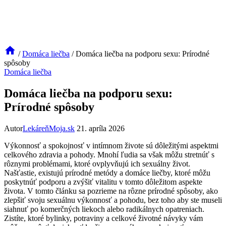
/
Domáca liečba
/
Domáca liečba na podporu sexu: Prírodné
spôsoby
Domáca liečba
Domáca liečba na podporu sexu:
Prírodné spôsoby
Autor
LekáreňMoja.sk
21. apríla 2026
Výkonnosť a spokojnosť v intímnom živote sú dôležitými aspektmi
celkového zdravia a pohody. Mnohí ľudia sa však môžu stretnúť s
rôznymi problémami, ktoré ovplyvňujú ich sexuálny život.
Našťastie, existujú prírodné metódy a domáce liečby, ktoré môžu
poskytnúť podporu a zvýšiť vitalitu v tomto dôležitom aspekte
života. V tomto článku sa pozrieme na rôzne prírodné spôsoby, ako
zlepšiť svoju sexuálnu výkonnosť a pohodu, bez toho aby ste museli
siahnuť po komerčných liekoch alebo radikálnych opatreniach.
Zistíte, ktoré bylinky, potraviny a celkové životné návyky vám