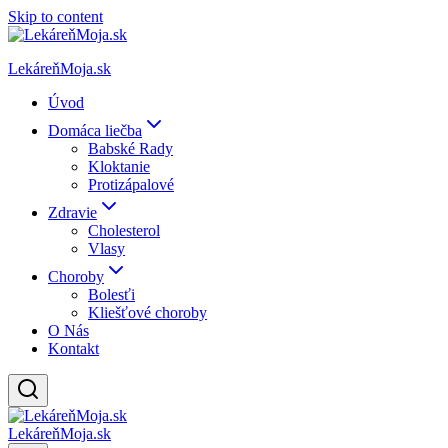
Skip to content
LekáreňMoja.sk
Úvod
Domáca liečba
Babské Rady
Kloktanie
Protizápalové
Zdravie
Cholesterol
Vlasy
Choroby
Bolesťi
Kliešťové choroby
O Nás
Kontakt
LekáreňMoja.sk