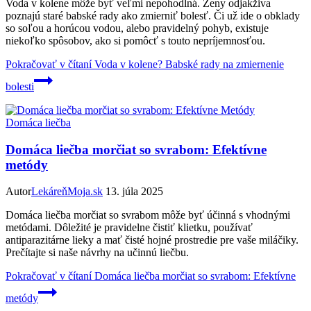
Voda v kolene môže byť veľmi nepohodlná. Ženy odjakživa
poznajú staré babské rady ako zmierniť bolesť. Či už ide o obklady
so soľou a horúcou vodou, alebo pravidelný pohyb, existuje
niekoľko spôsobov, ako si pomôcť s touto nepríjemnosťou.
Pokračovať v čítaní
Voda v kolene? Babské rady na zmiernenie
bolesti
Domáca liečba
Domáca liečba morčiat so svrabom: Efektívne
metódy
Autor
LekáreňMoja.sk
13. júla 2025
Domáca liečba morčiat so svrabom môže byť účinná s vhodnými
metódami. Dôležité je pravidelne čistiť klietku, používať
antiparazitárne lieky a mať čisté hojné prostredie pre vaše miláčiky.
Prečítajte si naše návrhy na učinnú liečbu.
Pokračovať v čítaní
Domáca liečba morčiat so svrabom: Efektívne
metódy