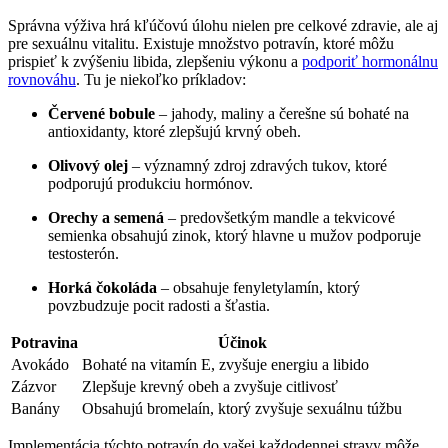
Správna výživa hrá kľúčovú úlohu nielen pre celkové zdravie, ale aj
pre sexuálnu vitalitu. Existuje množstvo potravín, ktoré môžu
prispieť k zvýšeniu libida, zlepšeniu výkonu a
podporiť hormonálnu
rovnováhu
. Tu je niekoľko príkladov:
Červené bobule
– jahody, maliny a čerešne sú bohaté na
antioxidanty, ktoré zlepšujú krvný obeh.
Olivový olej
– významný zdroj zdravých tukov, ktoré
podporujú produkciu hormónov.
Orechy a semená
– predovšetkým mandle a tekvicové
semienka obsahujú zinok, ktorý hlavne u mužov podporuje
testosterón.
Horká čokoláda
– obsahuje fenyletylamín, ktorý
povzbudzuje pocit radosti a šťastia.
Potravina
Účinok
Avokádo
Bohaté na vitamín E, zvyšuje energiu a libido
Zázvor
Zlepšuje krevný obeh a zvyšuje citlivosť
Banány
Obsahujú bromelaín, ktorý zvyšuje sexuálnu túžbu
Implementácia týchto potravín do vašej každodennej stravy môže