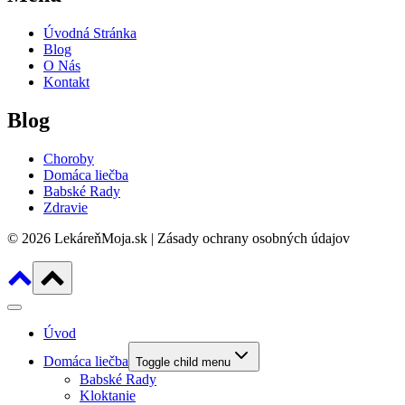
Úvodná Stránka
Blog
O Nás
Kontakt
Blog
Choroby
Domáca liečba
Babské Rady
Zdravie
© 2026 LekáreňMoja.sk | Zásady ochrany osobných údajov
Úvod
Domáca liečba
Toggle child menu
Babské Rady
Kloktanie