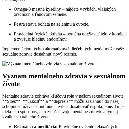
Omega-3 mastné kyseliny – nájdete v rybách, vlašských
orechoch a ľanovom semene.
Pestrá strava bohatá na zeleninu a ovocie.
Pravidelná fyzická aktivita – pomáha udržiavať telo v kondícii
a zvyšuje hladinu endorfínov.
Implementáciou týchto alternatívnych liečebných metód môže vaše
sexuálne zdravie dosiahnuť nový rozmer.
Význam mentálneho zdravia v sexuálnom
živote
Mentálne zdravie zohráva kľúčovú rolu v našom sexuálnom živote.
**Stres**, **úzkosť** a **depresia** môžu zasiahnuť do našej
schopnosti užívať si intímne chvíle a dosahovať uspokojenie. Tu je
niekoľko spôsobov, ako zlepšiť svoje mentálne zdravie a tým aj
kvalitu sexuálneho života:
Relaxácia a meditácia:
Pravidelné cvičenie relaxačných