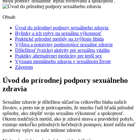
môžu pomôcť dosiahnuť lepšiu rovnováhu a spokojnosť.
Obsah
Úvod do prírodnej podpory sexuálneho zdravia
Bylinky a ich vplyv na sexuálnu výkonnosť
Praktické prírodné metódy na zvýšenie libida
Výživa a potraviny podporujúce sexuálne zdravie
Dôležitosť fyzickej aktivity pre sexuálnu vitalitu
Praktiky alternatívnej medicíny pre lepší sex
Význam mentálneho zdravia v sexuálnom živote
Záverom
Úvod do prírodnej podpory sexuálneho
zdravia
Sexuálne zdravie je dôležitou súčasťou celkového blaha našich
životov, a preto nie je prekvapením, že mnoho ľudí hľadá prírodné
spôsoby, ako zlepšiť svoju sexuálnu výkonnosť a spokojnosť.
Okrem tradičných metód, ako je zdravá strava a pravidelný pohyb,
existuje niekoľko prírodných liečebných postupov, ktoré môžu mať
pozitívny vplyv na naše intímne zdravie.