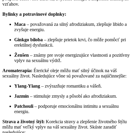
vzťahov.
Bylinky a potravinové doplnky:
Maca
– považovaná za silný afrodiziakum, zlepšuje libido a
zvyšuje energiu.
Ginkgo biloba
– zlepšuje prietok krvi, čo môže pomôcť pri
erektilnej dysfunkcii.
Ženšen
– známy pre svoje energizujúce vlastnosti a pozitívny
vplyv na sexuálnu výdrž.
Aromaterapia:
Éterické oleje môžu mať silný účinok na váš
sexuálny život. Nasledujúce vône sú považované za najúčinnejšie:
Ylang-Ylang
– zvýrazňuje romantiku a vášeň.
Jazmín
– stimuluje zmysly a pôsobí ako afrodiziakum.
Patchouli
– podporuje emocionálnu intimitu a sexuálnu
energiu.
Strava a životný štýl:
Korekcia stravy a zlepšenie životného štýlu
môžu mať veľký vplyv na váš sexuálny život. Skúste zaradiť
nasledujúce: