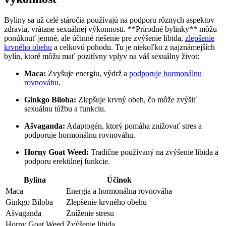
Byliny sa už celé stáročia používajú na podporu rôznych aspektov
zdravia, vrátane sexuálnej výkonnosti. **Prírodné bylinky** môžu
ponúknuť jemné, ale účinné riešenie pre zvýšenie libida,
zlepšenie
krvného obehu
a celkovú pohodu. Tu je niekoľko z najznámejších
bylín, ktoré môžu mať pozitívny vplyv na váš sexuálny život:
Maca:
Zvyšuje energiu, výdrž a
podporuje hormonálnu
rovnováhu
.
Ginkgo Biloba:
Zlepšuje krvný obeh, čo môže zvýšiť
sexuálnu túžbu a funkciu.
Ašvaganda:
Adaptogén, ktorý pomáha znižovať stres a
podporuje hormonálnu rovnováhu.
Horny Goat Weed:
Tradične používaný na zvýšenie libida a
podporu erektilnej funkcie.
Bylina
Účinok
Maca
Energia a hormonálna rovnováha
Ginkgo Biloba
Zlepšenie krvného obehu
Ašvaganda
Zníženie stresu
Horny Goat Weed
Zvýšenie libida