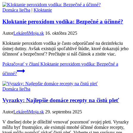
Domáca liečba
|
Kloktanie
Kloktanie peroxidom vodíka: Bezpečné a účinné?
Autor
LekáreňMoja.sk
16. októbra 2025
Kloktanie peroxidom vodíka je často odporúčané na dezinfekciu
ústnej dutiny. Avšak existujú spoľahlivé štúdie, ktoré dokazujú jeho
účinnosť a bezpečnosť? Prečítajte si náš článok a zistite viac.
Pokračovať v čítaní
Kloktanie peroxidom vodíka: Bezpečné a
účinné?
Domáca liečba
Vyrazky: Najlepšie domáce recepty na čistú pleť
Autor
LekáreňMoja.sk
29. septembra 2025
V dnešnej dobe je dôležité venovať pozornosť svojej pleti. Vyrazky
môžu byť frustrujúce, ale existujú mnohé účinné domáce recepty,
ktoré môžu pomôcť získať čistú pleť. Vyberte si ten správny pre