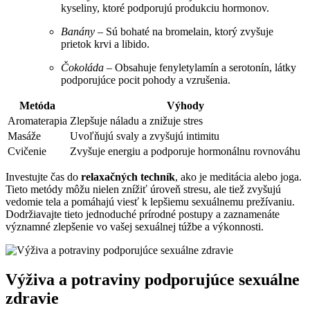
kyseliny, ktoré podporujú produkciu hormonov.
Banány
– Sú bohaté na bromelain, ktorý zvyšuje
prietok krvi a libido.
Čokoláda
– Obsahuje fenyletylamín a serotonín, látky
podporujúce pocit pohody a vzrušenia.
Metóda
Výhody
Aromaterapia
Zlepšuje náladu a znižuje stres
Masáže
Uvoľňujú svaly a zvyšujú intimitu
Cvičenie
Zvyšuje energiu a podporuje hormonálnu rovnováhu
Investujte čas do
relaxačných techník
, ako je meditácia alebo joga.
Tieto metódy môžu nielen znížiť úroveň stresu, ale tiež zvyšujú
vedomie tela a pomáhajú viesť k lepšiemu sexuálnemu prežívaniu.
Dodržiavajte tieto jednoduché prírodné postupy a zaznamenáte
významné zlepšenie vo vašej sexuálnej túžbe a výkonnosti.
Výživa a potraviny podporujúce sexuálne
zdravie