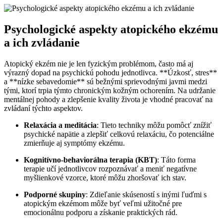
Psychologické aspekty atopického ekzému
a ich zvládanie
Atopický ekzém nie je len fyzickým problémom, často má aj
výrazný dopad na psychickú pohodu jednotlivca. **Úzkosť, stres**
a **nízke sebavedomie** sú bežnými sprievodnými javmi medzi
tými, ktorí trpia týmto chronickým kožným ochorením. Na udržanie
mentálnej pohody a zlepšenie kvality života je vhodné pracovať na
zvládaní týchto aspektov.
Relaxácia a meditácia
: Tieto techniky môžu pomôcť znížiť
psychické napätie a zlepšiť celkovú relaxáciu, čo potenciálne
zmierňuje aj symptómy ekzému.
Kognitívno-behaviorálna terapia (KBT)
: Táto forma
terapie učí jednotlivcov rozpoznávať a meniť negatívne
myšlienkové vzorce, ktoré môžu zhoršovať ich stav.
Podporné skupiny
: Zdieľanie skúseností s inými ľuďmi s
atopickým ekzémom môže byť veľmi užitočné pre
emocionálnu podporu a získanie praktických rád.