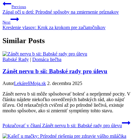
Previous
Zápal očí u detí: Prírodné spôsoby na zmiernenie príznakov
Next
Kreslenie vlasov: Krok za krokom pre začiatočníkov
Similar Posts
Babské Rady
|
Domáca liečba
Zánět nervu b sii: Babské rady pro úlevu
Autor
LekáreňMoja.sk
2. decembra 2025
Zánět nervu b sii môže spôsobovať bolesť a nepríjemné pocity. V
článku nájdete niekoľko osvedčených babských rád, ako nájsť
úľavu. Od relaxačných cvičení až po prírodné liečivá, existuje
mnoho spôsobov, ako si zmierniť symptómy tohto stavu.
Pokračovať v čítaní
Zánět nervu b sii: Babské rady pro úlevu