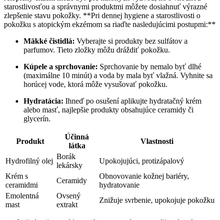
starostlivosťou a správnymi produktmi môžete dosiahnuť výrazné
zlepšenie stavu pokožky. **Pri dennej hygiene a starostlivosti o
pokožku s atopickým ekzémom sa riaďte nasledujúcimi postupmi:**
Mäkké čistidlá:
Vyberajte si produkty bez sulfátov a
parfumov. Tieto zložky môžu dráždiť pokožku.
Kúpele a sprchovanie:
Sprchovanie by nemalo byť dlhé
(maximálne 10 minút) a voda by mala byť vlažná. Vyhnite sa
horúcej vode, ktorá môže vysušovať pokožku.
Hydratácia:
Ihneď po osušení aplikujte hydratačný krém
alebo masť, najlepšie produkty obsahujúce ceramidy či
glycerín.
Účinná
Produkt
Vlastnosti
látka
Borák
Hydrofilný olej
Upokojujúci, protizápalový
lekársky
Krém s
Obnovovanie kožnej bariéry,
Ceramidy
ceramidmi
hydratovanie
Emolentná
Ovsený
Znižuje svrbenie, upokojuje pokožku
mast
extrakt