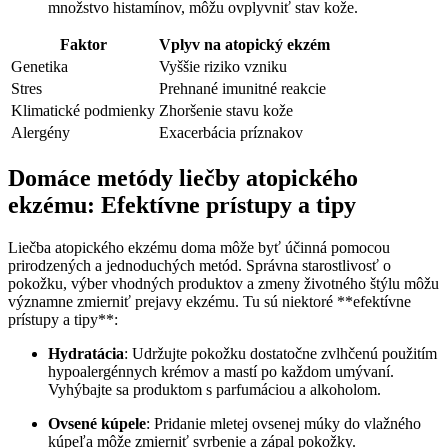
množstvo histamínov, môžu ovplyvniť stav kože.
Faktor
Vplyv na atopický ekzém
Genetika
Vyššie riziko vzniku
Stres
Prehnané imunitné reakcie
Klimatické podmienky
Zhoršenie stavu kože
Alergény
Exacerbácia príznakov
Domáce metódy liečby atopického
ekzému: Efektívne prístupy a tipy
Liečba atopického ekzému doma môže byť účinná pomocou
prirodzených a jednoduchých metód. Správna starostlivosť o
pokožku, výber vhodných produktov a zmeny životného štýlu môžu
významne zmierniť prejavy ekzému. Tu sú niektoré **efektívne
prístupy a tipy**:
Hydratácia
: Udržujte pokožku dostatočne zvlhčenú použitím
hypoalergénnych krémov a mastí po každom umývaní.
Vyhýbajte sa produktom s parfumáciou a alkoholom.
Ovsené kúpele
: Pridanie mletej ovsenej múky do vlažného
kúpeľa môže zmierniť svrbenie a zápal pokožky.