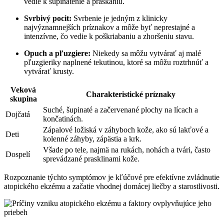
vedie k šupinatenie a praskaniu.
Svrbivý pocit:
Svrbenie je jedným z klinicky
najvýznamnejších príznakov a môže byť neprestajné a
intenzívne, čo vedie k poškriabaniu a zhoršeniu stavu.
Opuch a pľuzgiere:
Niekedy sa môžu vytvárať aj malé
pľuzgieriky naplnené tekutinou, ktoré sa môžu roztrhnúť a
vytvárať krusty.
Veková
Charakteristické príznaky
skupina
Suché, šupinaté a začervenané plochy na lícach a
Dojčatá
končatinách.
Zápalové ložiská v záhyboch kože, ako sú lakťové a
Deti
kolenné záhyby, zápästia a krk.
Všade po tele, najmä na rukách, nohách a tvári, často
Dospelí
sprevádzané prasklinami kože.
Rozpoznanie týchto symptómov je kľúčové pre efektívne zvládnutie
atopického ekzému a začatie vhodnej domácej liečby a starostlivosti.