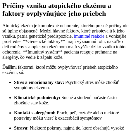
Príčiny vzniku atopického ekzému a
faktory ovplyvňujúce jeho priebeh
Atopický ekzém je komplexné ochorenie, ktorého presné príčiny nie
sú úplne objasnené. Medzi hlavné faktory, ktoré prispievajú k jeho
vzniku, patria genetické predispozície,
imunitné reakcie
a vonkajšie
prostredie. **Genetické faktory** hrajú významnú rolu, nakoľko
deti rodičov s atopickým ekzémom majú vyššie riziko vzniku tohto
ochorenia. **Imunitný systém** pacienta reaguje prehnane na
alergény, čo vedie k zápalu kože.
Ďalšími faktormi, ktoré môžu ovplyvňovať priebeh atopického
ekzému, sú:
Stres a emocionálny stav:
Psychický stres môže zhoršiť
symptómy ekzému.
Klimatické podmienky:
Suché a studené počasie často
zhoršuje stav kože.
Kontakt s alergénmi:
Prach, peľ, roztoče alebo niektoré
potraviny môžu viesť k exacerbácii symptómov.
Strava:
Niektoré pokrmy, najmä tie, ktoré obsahujú vysoké