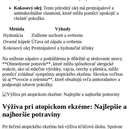
Kokosový olej
: Tento prírodný olej má protizápalové a
antimikrobiálne vlastnosti, ktoré môžu pomôcť upokojiť a
chrániť pokožku.
Metóda
Výhody
Hydratácia
Zníženie suchosti a svrbenia
Ovsené kúpele
Úľava od zápalu a svrbenia
Kokosový olej
Protizápalové a hydratačné účinky
Na zníženie zápalov a podráždenia je dôležité aj sledovanie stravy.
**Obmedzenie potravín**, ktoré môžu spôsobovať alergické
reakcie, ako sú mliečne výrobky, vajcia, orechy a pšenica, môže
pomôcť zvládnuť symptómy atopického ekzému. Skvelou voľbou
sú aj **ovocie a zelenina**, ktoré obsahujú veľa antioxidantov a
podporujú zdravie pokožky.
Výživa pri atopickom ekzéme: Najlepšie a
najhoršie potraviny
Pri liečení atopického ekzému hrá výživa kľúčovú úlohu. Správne