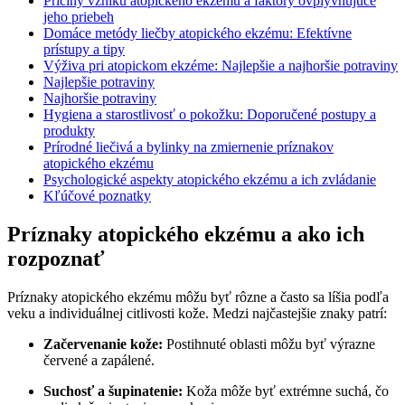
Príčiny vzniku atopického ekzému a faktory ovplyvňujúce
jeho priebeh
Domáce metódy liečby atopického ekzému: Efektívne
prístupy a tipy
Výživa pri atopickom ekzéme: Najlepšie a najhoršie potraviny
Najlepšie potraviny
Najhoršie potraviny
Hygiena a starostlivosť o pokožku: Doporučené postupy a
produkty
Prírodné liečivá a bylinky na zmiernenie príznakov
atopického ekzému
Psychologické aspekty atopického ekzému a ich zvládanie
Kľúčové poznatky
Príznaky atopického ekzému a ako ich
rozpoznať
Príznaky atopického ekzému môžu byť rôzne a často sa líšia podľa
veku a individuálnej citlivosti kože. Medzi najčastejšie znaky patrí:
Začervenanie kože:
Postihnuté oblasti môžu byť výrazne
červené a zapálené.
Suchosť a šupinatenie:
Koža môže byť extrémne suchá, čo