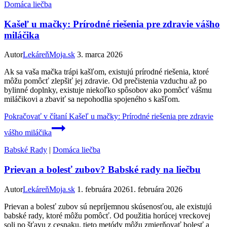
Domáca liečba
Kašeľ u mačky: Prírodné riešenia pre zdravie vášho
miláčika
Autor
LekáreňMoja.sk
3. marca 2026
Ak sa vaša mačka trápi kašľom, existujú prírodné riešenia, ktoré
môžu pomôcť zlepšiť jej zdravie. Od prečistenia vzduchu až po
bylinné doplnky, existuje niekoľko spôsobov ako pomôcť vášmu
miláčikovi a zbaviť sa nepohodlia spojeného s kašľom.
Pokračovať v čítaní
Kašeľ u mačky: Prírodné riešenia pre zdravie
vášho miláčika
Babské Rady
|
Domáca liečba
Prievan a bolesť zubov? Babské rady na liečbu
Autor
LekáreňMoja.sk
1. februára 2026
1. februára 2026
Prievan a bolesť zubov sú nepríjemnou skúsenosťou, ale existujú
babské rady, ktoré môžu pomôcť. Od použitia horúcej vreckovej
soli po šťavu z cesnaku, tieto metódy môžu zmierňovať bolesť a