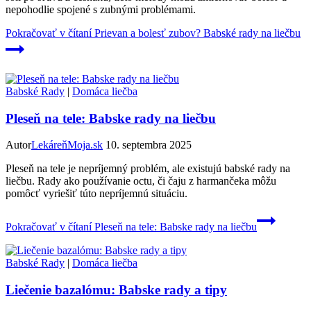
nepohodlie spojené s zubnými problémami.
Pokračovať v čítaní
Prievan a bolesť zubov? Babské rady na liečbu
Babské Rady
|
Domáca liečba
Pleseň na tele: Babske rady na liečbu
Autor
LekáreňMoja.sk
10. septembra 2025
Pleseň na tele je nepríjemný problém, ale existujú babské rady na
liečbu. Rady ako používanie octu, či čaju z harmančeka môžu
pomôcť vyriešiť túto nepríjemnú situáciu.
Pokračovať v čítaní
Pleseň na tele: Babske rady na liečbu
Babské Rady
|
Domáca liečba
Liečenie bazalómu: Babske rady a tipy