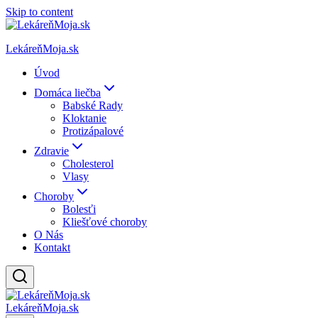
Skip to content
LekáreňMoja.sk
Úvod
Domáca liečba
Babské Rady
Kloktanie
Protizápalové
Zdravie
Cholesterol
Vlasy
Choroby
Bolesťi
Kliešťové choroby
O Nás
Kontakt
LekáreňMoja.sk