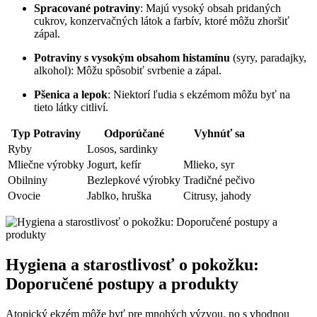
Spracované potraviny
: Majú vysoký obsah pridaných
cukrov, konzervačných látok a farbív, ktoré môžu zhoršiť
zápal.
Potraviny s vysokým obsahom histamínu
(syry, paradajky,
alkohol): Môžu spôsobiť svrbenie a zápal.
Pšenica a lepok
: Niektorí ľudia s ekzémom môžu byť na
tieto látky citliví.
Typ Potraviny
Odporúčané
Vyhnúť sa
Ryby
Losos, sardinky
Mliečne výrobky
Jogurt, kefír
Mlieko, syr
Obilniny
Bezlepkové výrobky
Tradičné pečivo
Ovocie
Jablko, hruška
Citrusy, jahody
Hygiena a starostlivosť o pokožku:
Doporučené postupy a produkty
Atopický ekzém môže byť pre mnohých výzvou, no s vhodnou