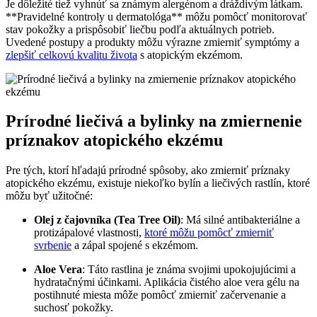
Je dôležité tiež vyhnúť sa známym alergénom a dráždivým látkam.
**Pravidelné kontroly u dermatológa** môžu pomôcť monitorovať
stav pokožky a prispôsobiť liečbu podľa aktuálnych potrieb.
Uvedené postupy a produkty môžu výrazne zmierniť symptómy a
zlepšiť celkovú kvalitu života
s atopickým ekzémom.
Prírodné liečivá a bylinky na zmiernenie
príznakov atopického ekzému
Pre tých, ktorí hľadajú prírodné spôsoby, ako zmierniť príznaky
atopického ekzému, existuje niekoľko bylín a liečivých rastlín, ktoré
môžu byť užitočné:
Olej z čajovníka (Tea Tree Oil)
: Má silné antibakteriálne a
protizápalové vlastnosti,
ktoré môžu pomôcť zmierniť
svrbenie
a zápal spojené s ekzémom.
Aloe Vera
: Táto rastlina je známa svojimi upokojujúcimi a
hydratačnými účinkami. Aplikácia čistého aloe vera gélu na
postihnuté miesta môže pomôcť zmierniť začervenanie a
suchosť pokožky.