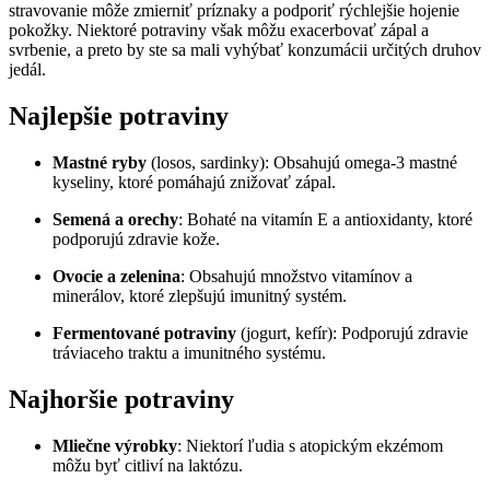
stravovanie môže zmierniť príznaky a podporiť rýchlejšie hojenie
pokožky. Niektoré potraviny však môžu exacerbovať zápal a
svrbenie, a preto by ste sa mali vyhýbať konzumácii určitých druhov
jedál.
Najlepšie potraviny
Mastné ryby
(losos, sardinky): Obsahujú omega-3 mastné
kyseliny, ktoré pomáhajú znižovať zápal.
Semená a orechy
: Bohaté na vitamín E a antioxidanty, ktoré
podporujú zdravie kože.
Ovocie a zelenina
: Obsahujú množstvo vitamínov a
minerálov, ktoré zlepšujú imunitný systém.
Fermentované potraviny
(jogurt, kefír): Podporujú zdravie
tráviaceho traktu a imunitného systému.
Najhoršie potraviny
Mliečne výrobky
: Niektorí ľudia s atopickým ekzémom
môžu byť citliví na laktózu.