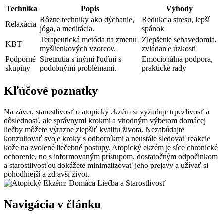
Technika
Popis
Výhody
Rôzne techniky ako dýchanie,
Redukcia stresu, lepší
Relaxácia
jóga, a meditácia.
spánok
Terapeutická metóda na zmenu
Zlepšenie sebavedomia,
KBT
myšlienkových vzorcov.
zvládanie úzkosti
Podporné
Stretnutia s inými ľuďmi s
Emocionálna podpora,
skupiny
podobnými problémami.
praktické rady
Kľúčové poznatky
Na záver, starostlivosť o atopický ekzém si vyžaduje trpezlivosť a
dôslednosť, ale správnymi krokmi a vhodným výberom domácej
liečby môžete výrazne zlepšiť kvalitu života. Nezabúdajte
konzultovať svoje kroky s odborníkmi a neustále sledovať reakcie
kože na zvolené liečebné postupy. Atopický ekzém je síce chronické
ochorenie, no s informovaným prístupom, dostatočným odpočinkom
a starostlivosťou dokážete minimalizovať jeho prejavy a užívať si
pohodlnejší a zdravší život.
Navigácia v článku