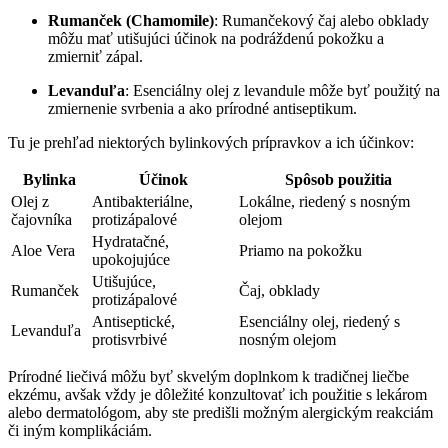
Rumanček (Chamomile)
: Rumančekový čaj alebo obklady
môžu mať utišujúci účinok na podráždenú pokožku a
zmierniť zápal.
Levanduľa
: Esenciálny olej z levandule môže byť použitý na
zmiernenie svrbenia a ako prírodné antiseptikum.
Tu je prehľad niektorých bylinkových prípravkov a ich účinkov:
Bylinka
Účinok
Spôsob použitia
Olej z
Antibakteriálne,
Lokálne, riedený s nosným
čajovníka
protizápalové
olejom
Hydratačné,
Aloe Vera
Priamo na pokožku
upokojujúce
Utišujúce,
Rumanček
Čaj, obklady
protizápalové
Antiseptické,
Esenciálny olej, riedený s
Levanduľa
protisvrbivé
nosným olejom
Prírodné liečivá môžu byť skvelým doplnkom k tradičnej liečbe
ekzému, avšak vždy je dôležité konzultovať ich použitie s lekárom
alebo dermatológom, aby ste predišli možným alergickým reakciám
či iným komplikáciám.