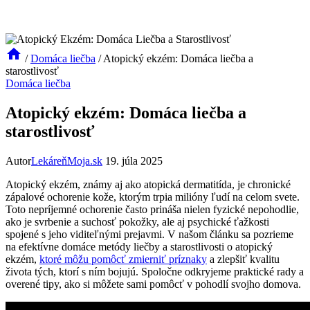
/
Domáca liečba
/
Atopický ekzém: Domáca liečba a
starostlivosť
Domáca liečba
Atopický ekzém: Domáca liečba a
starostlivosť
Autor
LekáreňMoja.sk
19. júla 2025
Atopický ekzém, známy aj ako atopická dermatitída, je chronické
zápalové ochorenie kože, ktorým trpia milióny ľudí na celom svete.
Toto nepríjemné ochorenie často prináša nielen fyzické nepohodlie,
ako je svrbenie a suchosť pokožky, ale aj psychické ťažkosti
spojené s jeho viditeľnými prejavmi. V našom článku sa pozrieme
na efektívne domáce metódy liečby a starostlivosti o atopický
ekzém,
ktoré môžu pomôcť zmierniť príznaky
a zlepšiť kvalitu
života tých, ktorí s ním bojujú. Spoločne odkryjeme praktické rady a
overené tipy, ako si môžete sami pomôcť v pohodlí svojho domova.