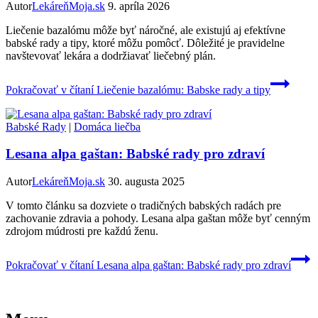
Autor
LekáreňMoja.sk
9. apríla 2026
Liečenie bazalómu môže byť náročné, ale existujú aj efektívne
babské rady a tipy, ktoré môžu pomôcť. Dôležité je pravidelne
navštevovať lekára a dodržiavať liečebný plán.
Pokračovať v čítaní
Liečenie bazalómu: Babske rady a tipy
Babské Rady
|
Domáca liečba
Lesana alpa gaštan: Babské rady pro zdraví
Autor
LekáreňMoja.sk
30. augusta 2025
V tomto článku sa dozviete o tradičných babských radách pre
zachovanie zdravia a pohody. Lesana alpa gaštan môže byť cenným
zdrojom múdrosti pre každú ženu.
Pokračovať v čítaní
Lesana alpa gaštan: Babské rady pro zdraví