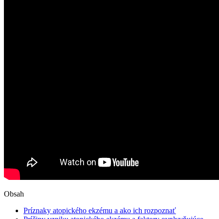
Obsah
Príznaky atopického ekzému a ako ich rozpoznať