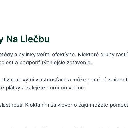
y Na Liečbu
ódy a bylinky veľmi efektívne. Niektoré druhy rastlín
bolesť a podporiť rýchlejšie zotavenie.
otizápalovými vlastnosťami a môže pomôcť zmierniť 
é plátky a zalejete horúcou vodou.
 vlastnosti. Kloktaním šalviového čaju môžete pomôcť