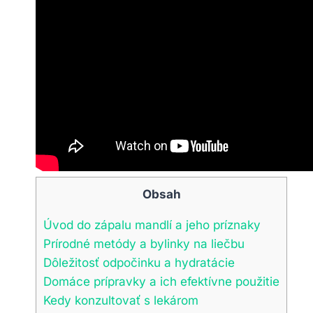
Obsah
Úvod do zápalu mandlí a jeho príznaky
Prírodné metódy a bylinky na liečbu
Dôležitosť odpočinku a hydratácie
Domáce prípravky a ich efektívne použitie
Kedy konzultovať s lekárom