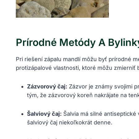
Prírodné Metódy A Bylink
Pri riešení zápalu mandlí môžu byť prírodné met
protizápalové vlastnosti, ktoré môžu zmierniť 
Zázvorový čaj:
Zázvor je známy svojimi pr
tým, že zázvorový koreň nakrájate na tenk
Šalviový čaj:
Šalvia má silné antiseptické
šalviový čaj niekoľkokrát denne.