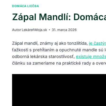
DOMÁCA LIEČBA
Zápal Mandlí: Domác
Autor
LekáreňMoja.sk
31. marca 2026
Zápal mandlí, známy aj ako tonzilitída,
je čast
ťažkosti s prehĺtaním a opuchnuté mandle sú l
odborná lekárska starostlivosť,
existuje množ
článku sa zameriame na praktické rady a over