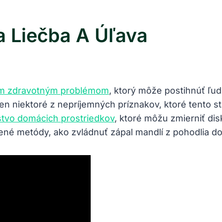
a Liečba A Úľava
ým zdravotným problémom
, ktorý môže postihnúť ľud
en niektoré z nepríjemných príznakov, ktoré tento s
stvo domácich prostriedkov
, ktoré môžu zmierniť dis
ené metódy, ako zvládnuť zápal mandlí z pohodlia d