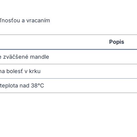
ľnosťou a vracaním
Popis
 zväčšené mandle
na bolesť v krku
teplota nad 38°C