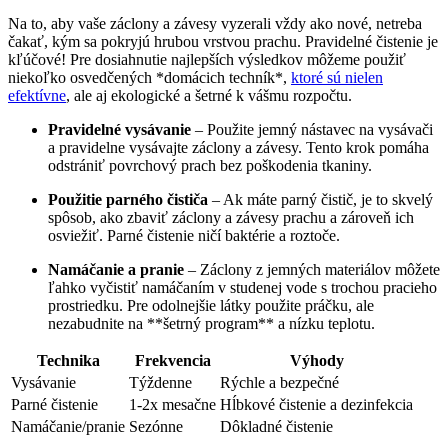
Na to, aby vaše záclony a závesy vyzerali vždy ako nové, netreba
čakať, kým sa pokryjú hrubou vrstvou prachu. Pravidelné čistenie je
kľúčové! Pre dosiahnutie najlepších výsledkov môžeme použiť
niekoľko osvedčených *domácich techník*,
ktoré sú nielen
efektívne
, ale aj ekologické a šetrné k vášmu rozpočtu.
Pravidelné vysávanie
– Použite jemný nástavec na vysávači
a pravidelne vysávajte záclony a závesy. Tento krok pomáha
odstrániť povrchový prach bez poškodenia tkaniny.
Použitie parného čističa
– Ak máte parný čistič, je to skvelý
spôsob, ako zbaviť záclony a závesy prachu a zároveň ich
osviežiť. Parné čistenie ničí baktérie a roztoče.
Namáčanie a pranie
– Záclony z jemných materiálov môžete
ľahko vyčistiť namáčaním v studenej vode s trochou pracieho
prostriedku. Pre odolnejšie látky použite práčku, ale
nezabudnite na **šetrný program** a nízku teplotu.
Technika
Frekvencia
Výhody
Vysávanie
Týždenne
Rýchle a bezpečné
Parné čistenie
1-2x mesačne
Hĺbkové čistenie a dezinfekcia
Namáčanie/pranie
Sezónne
Dôkladné čistenie