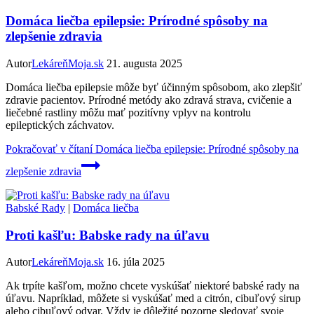
Domáca liečba epilepsie: Prírodné spôsoby na
zlepšenie zdravia
Autor
LekáreňMoja.sk
21. augusta 2025
Domáca liečba epilepsie môže byť účinným spôsobom, ako zlepšiť
zdravie pacientov. Prírodné metódy ako zdravá strava, cvičenie a
liečebné rastliny môžu mať pozitívny vplyv na kontrolu
epileptických záchvatov.
Pokračovať v čítaní
Domáca liečba epilepsie: Prírodné spôsoby na
zlepšenie zdravia
Babské Rady
|
Domáca liečba
Proti kašľu: Babske rady na úľavu
Autor
LekáreňMoja.sk
16. júla 2025
Ak trpíte kašľom, možno chcete vyskúšať niektoré babské rady na
úľavu. Napríklad, môžete si vyskúšať med a citrón, cibuľový sirup
alebo cibuľový odvar. Vždy je dôležité pozorne sledovať svoje