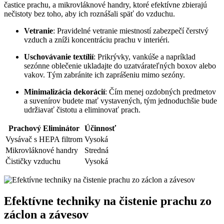
častice prachu, a mikrovláknové handry, ktoré efektívne zbierajú
nečistoty bez toho, aby ich roznášali späť do vzduchu.
Vetranie
: Pravidelné vetranie miestností zabezpečí čerstvý
vzduch a zníži koncentráciu prachu v interiéri.
Uschovávanie textílií
: Prikrývky, vankúše a napríklad
sezónne oblečenie ukladajte do uzatvárateľných boxov alebo
vakov. Tým zabránite ich zaprášeniu mimo sezóny.
Minimalizácia dekorácií
: Čím menej ozdobných predmetov
a suvenírov budete mať vystavených, tým jednoduchšie bude
udržiavať čistotu a eliminovať prach.
Prachový Eliminátor
Účinnosť
Vysávač s HEPA filtrom
Vysoká
Mikrovláknové handry
Stredná
Čističky vzduchu
Vysoká
Efektívne techniky na čistenie prachu zo
záclon a závesov