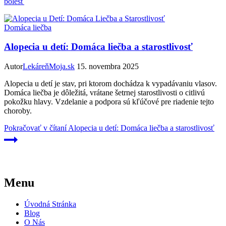
bolesť
Domáca liečba
Alopecia u detí: Domáca liečba a starostlivosť
Autor
LekáreňMoja.sk
15. novembra 2025
Alopecia u detí je stav, pri ktorom dochádza k vypadávaniu vlasov.
Domáca liečba je dôležitá, vrátane šetrnej starostlivosti o citlivú
pokožku hlavy. Vzdelanie a podpora sú kľúčové pre riadenie tejto
choroby.
Pokračovať v čítaní
Alopecia u detí: Domáca liečba a starostlivosť
Menu
Úvodná Stránka
Blog
O Nás