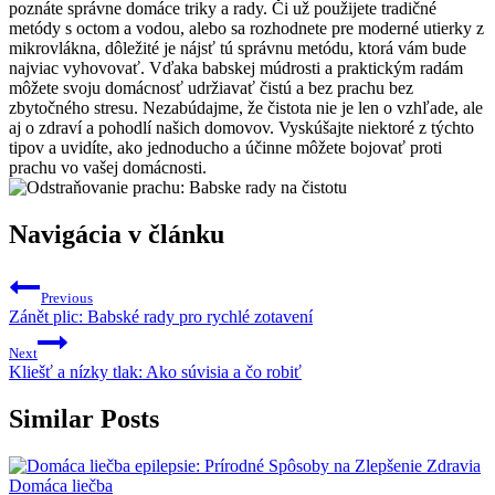
poznáte správne domáce triky a rady. Či už použijete tradičné
metódy s octom a vodou, alebo sa rozhodnete pre moderné utierky z
mikrovlákna, dôležité je nájsť tú správnu metódu, ktorá vám bude
najviac vyhovovať. Vďaka babskej múdrosti a praktickým radám
môžete svoju domácnosť udržiavať čistú a bez prachu bez
zbytočného stresu. Nezabúdajme, že čistota nie je len o vzhľade, ale
aj o zdraví a pohodlí našich domovov. Vyskúšajte niektoré z týchto
tipov a uvidíte, ako jednoducho a účinne môžete bojovať proti
prachu vo vašej domácnosti.
Navigácia v článku
Previous
Zánět plic: Babské rady pro rychlé zotavení
Next
Kliešť a nízky tlak: Ako súvisia a čo robiť
Similar Posts
Domáca liečba