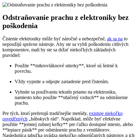
Odstraňovanie prachu z elektroniky bez
poškodenia
Čistenie elektroniky môže byť náročné a nebezpečné,
ak sa na
to
nepoužijú správne nástroje. Aby ste sa vyhli poškodeniu citlivých
komponentov, mali by ste sa držať niekoľkých základných
pravidiel:
Použite **mikrovláknové utierky**, ktoré sú šetrné k
povrchu.
Vždy vypnite a odpojte zariadenie pred čistením.
Vyhnite sa používaniu tekutín priamo na elektroniku,
namiesto toho použite **stlačený vzduch** na odstránenie
prachu.
Pre tých, ktorí preferujú tradičnejšie metódy,
existuje niekoľko
osvedčených
„bábskych rád“. Napríklad, môže byť efektívne
použitie **jemnej zubnej kefky** pre ťažko dostupné miesto, alebo
**lepiace pásik** pre odstránenie prachu z ventilátorov.
Nasledujúca tabuľka uvádza niekoľko odporúčaných nástrojov a ich