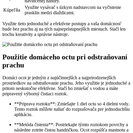
navlhčenej handry.
Využite vysávač s úzkym nadstavcom na vyčistenie
Kúpeľňa
prasklin medzi dlaždicami.
Využite tieto jednoduché a efektívne postupy a vaša domácnosť
bude bez prachu aj na tých najneprístupnejších miestach. Stačí len
trochu kreativity a správne nástroje.
Použitie domáceho octu pri odstraňovaní
prachu
Domáci ocot je jedným z najúčinnejších a najprirodzenejších
prostriedkov na odstraňovanie prachu. Jeho využitie je jednoduché a
pritom neskutočne efektívne. Stačí ho zmiešať s vodou a máte
pripravený výborný čistiaci roztok.
**Priprava roztoku**: Zmiešajte 1 diel octu so 4 dielmi vody.
Tento roztok môžete naliať do rozprašovača pre jednoduchšiu
aplikáciu.
**Metóda čistenia**: Postriekajte týmto roztokom povrchy a
následne zotrite čistou handričkou. Ocot rozpúšťa mastnotu a