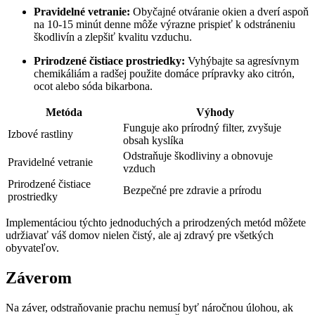
Pravidelné vetranie:
Obyčajné otváranie okien a dverí aspoň
na 10-15 minút denne môže výrazne prispieť k odstráneniu
škodlivín a zlepšiť kvalitu vzduchu.
Prirodzené čistiace prostriedky:
Vyhýbajte sa agresívnym
chemikáliám a radšej použite domáce prípravky ako citrón,
ocot alebo sóda bikarbona.
Metóda
Výhody
Funguje ako prírodný filter, zvyšuje
Izbové rastliny
obsah kyslíka
Odstraňuje škodliviny a obnovuje
Pravidelné vetranie
vzduch
Prirodzené čistiace
Bezpečné pre zdravie a prírodu
prostriedky
Implementáciou týchto jednoduchých a prirodzených metód môžete
udržiavať váš domov nielen čistý, ale aj zdravý pre všetkých
obyvateľov.
Záverom
Na záver, odstraňovanie prachu nemusí byť náročnou úlohou, ak