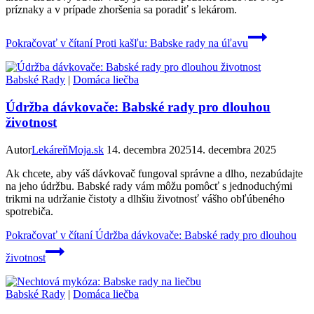
príznaky a v prípade zhoršenia sa poradiť s lekárom.
Pokračovať v čítaní
Proti kašľu: Babske rady na úľavu
Babské Rady
|
Domáca liečba
Údržba dávkovače: Babské rady pro dlouhou
životnost
Autor
LekáreňMoja.sk
14. decembra 2025
14. decembra 2025
Ak chcete, aby váš dávkovač fungoval správne a dlho, nezabúdajte
na jeho údržbu. Babské rady vám môžu pomôcť s jednoduchými
trikmi na udržanie čistoty a dlhšiu životnosť vášho obľúbeného
spotrebiča.
Pokračovať v čítaní
Údržba dávkovače: Babské rady pro dlouhou
životnost
Babské Rady
|
Domáca liečba