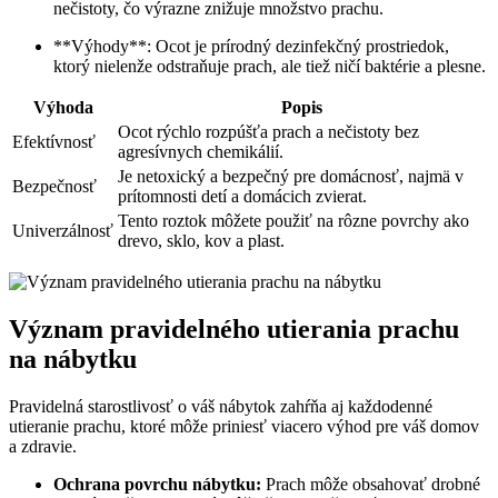
nečistoty, čo výrazne znižuje množstvo prachu.
**Výhody**: Ocot je prírodný dezinfekčný prostriedok,
ktorý nielenže odstraňuje prach, ale tiež ničí baktérie a plesne.
Výhoda
Popis
Ocot rýchlo rozpúšťa prach a nečistoty bez
Efektívnosť
agresívnych chemikálií.
Je netoxický a bezpečný pre domácnosť, najmä v
Bezpečnosť
prítomnosti detí a domácich zvierat.
Tento roztok môžete použiť na rôzne povrchy ako
Univerzálnosť
drevo, sklo, kov a plast.
Význam pravidelného utierania prachu
na nábytku
Pravidelná starostlivosť o váš nábytok zahŕňa aj každodenné
utieranie prachu, ktoré môže priniesť viacero výhod pre váš domov
a zdravie.
Ochrana povrchu nábytku:
Prach môže obsahovať drobné