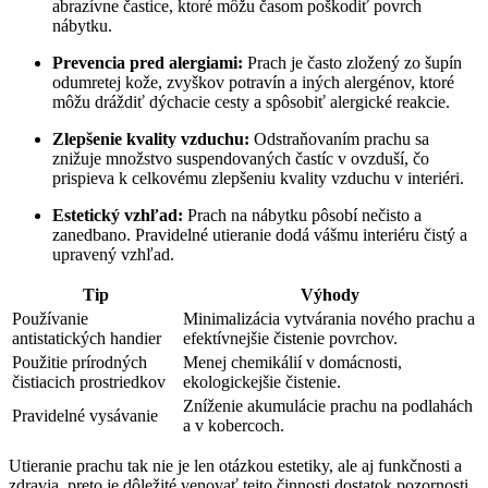
abrazívne častice, ktoré môžu časom poškodiť povrch
nábytku.
Prevencia pred alergiami:
Prach je často zložený zo šupín
odumretej kože, zvyškov potravín a iných alergénov, ktoré
môžu dráždiť dýchacie cesty a spôsobiť alergické reakcie.
Zlepšenie kvality vzduchu:
Odstraňovaním prachu sa
znižuje množstvo suspendovaných častíc v ovzduší, čo
prispieva k celkovému zlepšeniu kvality vzduchu v interiéri.
Estetický vzhľad:
Prach na nábytku pôsobí nečisto a
zanedbano. Pravidelné utieranie dodá vášmu interiéru čistý a
upravený vzhľad.
Tip
Výhody
Používanie
Minimalizácia vytvárania nového prachu a
antistatických handier
efektívnejšie čistenie povrchov.
Použitie prírodných
Menej chemikálií v domácnosti,
čistiacich prostriedkov
ekologickejšie čistenie.
Zníženie akumulácie prachu na podlahách
Pravidelné vysávanie
a v kobercoch.
Utieranie prachu tak nie je len otázkou estetiky, ale aj funkčnosti a
zdravia, preto je dôležité venovať tejto činnosti dostatok pozornosti.