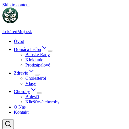
Skip to content
LekáreňMoja.sk
Úvod
Domáca liečba
Babské Rady
Kloktanie
Protizápalové
Zdravie
Cholesterol
Vlasy
Choroby
Bolesťi
Kliešťové choroby
O Nás
Kontakt