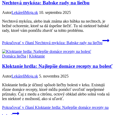
Nechtová mykóza: Babske rady na liečbu
Autor
LekáreňMoja.sk
10. septembra 2025
Nechtová mykóza, alebo inak známa ako húbka na nechtoch, je
bežné ochorenie, ktoré sa dá úspešne liečiť. Tu sú niektoré babské
rady, ktoré vám pomôžu zbaviť sa tohto problému.
Pokračovať v čítaní
Nechtová mykóza: Babske rady na liečbu
Domáca liečba
|
Kloktanie
Kloktanie hrdla: Najlepšie domáce recepty na bolesť
Autor
LekáreňMoja.sk
5. novembra 2025
Kloktanie hrdla je účinný spôsob liečby bolesti v krku. Existujú
rôzne domáce recepty, ktoré môžu pomôcť uvoľniť nepríjemné
príznaky. Čaj z medu a citrónu, octový obklad alebo solná voda sú
len niektoré z možností, ako si uľaviť.
Pokračovať v čítaní
Kloktanie hrdla: Najlepšie domáce recepty na