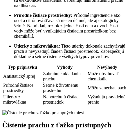
sú elektronické zariadenia. Zabraňujú nahromadeniu prachu
na dlhší čas.
Prírodné čistiace prostriedky:
Prírodné ingrediencie ako
ocot a citrónová šťava sú nielen účinné, ale aj ekologicky
šetrné. Napríklad, roztok z jednej časti octu a dvoch častí
vody môže byť vynikajúcim čistiacim prostriedkom bez
chemikálií.
Utierky z mikrovlákna:
Tieto utierky dokonale zachytávajú
prach a nevyžadujú žiaden čistiaci prostriedok. Zabezpečujú
dôkladné a šetrné čistenie všetkých typov povrchov.
Typ prípravku
Výhody
Nevýhody
Zabraňuje ukladaniu
Može obsahovať
Antistatický sprej
prachu
chemikálie
Prírodné čistiace
Šetrné k životnému
Môžu zanechať pach
prostriedky
prostrediu
Utierky z
Nepotrebujú čistiaci
Vyžadujú pravidelné
mikrovlákna
prostriedok
pranie
Čistenie prachu z ťažko prístupných