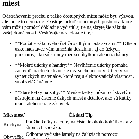
miest
Odstraňovanie prachu z ťažko dostupných miest môže byť výzvou,
ale nie je to nemožné. Existuje niekoľko účinných postupov, ktoré
vám môžu pomôcť dôkladne vyčistiť aj tie najskrytejšie zákutia
vašej domácnosti. Vyskúšajte nasledovné tipy:
**Použitie vákuového čističa s dlhými nadstavcami:** Dlhé a
úzke nadstavce vám umožnia dosiahnuť aj do úzkych
priestorov, ako sú štrbiny medzi nábytkom alebo radiátory.
**Mokré utierky a handry:** Navlhčenie utierky pomáha
zachytiť prach efektívnejšie než suché metódy. Utierky zo
syntetických materiálov, ktoré majú elektrostatické vlastnosti,
sú obzvlášť účinné.
**Staré kefky na zuby:** Menšie kefky môžu byť skvelým
nástrojom na čistenie úzkych miest a detailov, ako sú kútiky
okien alebo okraje zásuviek.
Miestnosť
Čistiaci Tip
Použite kefky na zuby na čistenie okolo kohútikov a v
Kuchyňa
štrbinách sporáka.
Odborne vyčistite lamely na žalúziach pomocou
Obývačka