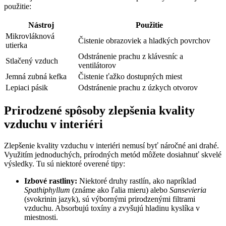
použitie:
Nástroj
Použitie
Mikrovláknová
Čistenie obrazoviek a hladkých povrchov
utierka
Odstránenie prachu z klávesníc a
Stlačený vzduch
ventilátorov
Jemná zubná kefka
Čistenie ťažko dostupných miest
Lepiaci pásik
Odstránenie prachu z úzkych otvorov
Prirodzené spôsoby zlepšenia kvality
vzduchu v interiéri
Zlepšenie kvality vzduchu v interiéri nemusí byť náročné ani drahé.
Využitím jednoduchých, prírodných metód môžete dosiahnuť skvelé
výsledky. Tu sú niektoré overené tipy:
Izbové rastliny:
Niektoré druhy rastlín, ako napríklad
Spathiphyllum
(známe ako ľalia mieru) alebo
Sansevieria
(svokrinin jazyk), sú výbornými prirodzenými filtrami
vzduchu. Absorbujú toxíny a zvyšujú hladinu kyslíka v
miestnosti.