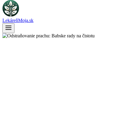
LekáreňMoja.sk