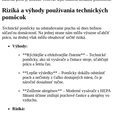
Riziká a výhody používania technických
pomôcok
Technické pomôcky na odstraňovanie prachu sú dnes bežnou
súčasťou domácností. Na jednej strane nám môžu výrazne uľahčiť
prácu, na druhej však môžu obsahovať určité riziká.
Výhody:
**Rýchlejšie a efektívnejšie čistenie** – Technické
pomôcky, ako sú vysávače a čistiace stroje, uľahčujú
prácu a šetria čas.
**Lepšie výsledky** – Pomôcky dokážu odstrániť
prach a nečistoty z ťažko dostupných miest, čo je
náročné dosiahnuť ručne.
**Zníženie alergénov** – Moderné vysávače s HEPA
filtrami účinne znižujú prachové častice a alergény vo
vzduchu.
Riziká: