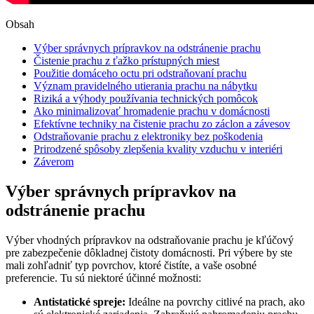
Obsah
Výber správnych prípravkov na odstránenie prachu
Čistenie prachu z ťažko prístupných miest
Použitie domáceho octu pri odstraňovaní prachu
Význam pravidelného utierania prachu na nábytku
Riziká a výhody používania technických pomôcok
Ako minimalizovať hromadenie prachu v domácnosti
Efektívne techniky na čistenie prachu zo záclon a závesov
Odstraňovanie prachu z elektroniky bez poškodenia
Prirodzené spôsoby zlepšenia kvality vzduchu v interiéri
Záverom
Výber správnych prípravkov na
odstránenie prachu
Výber vhodných prípravkov na odstraňovanie prachu je kľúčový
pre zabezpečenie dôkladnej čistoty domácnosti. Pri výbere by ste
mali zohľadniť typ povrchov, ktoré čistíte, a vaše osobné
preferencie. Tu sú niektoré účinné možnosti:
Antistatické spreje:
Ideálne na povrchy citlivé na prach, ako