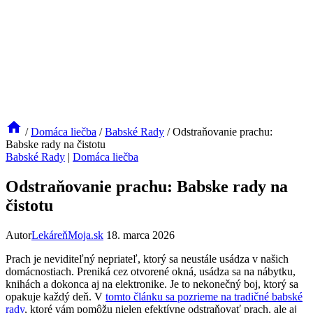
/
Domáca liečba
/
Babské Rady
/
Odstraňovanie prachu:
Babske rady na čistotu
Babské Rady
|
Domáca liečba
Odstraňovanie prachu: Babske rady na
čistotu
Autor
LekáreňMoja.sk
18. marca 2026
Prach je neviditeľný nepriateľ, ktorý sa neustále usádza v našich
domácnostiach. Preniká cez otvorené okná, usádza sa na nábytku,
knihách a dokonca aj na elektronike. Je to nekonečný boj, ktorý sa
opakuje každý deň. V
tomto článku sa pozrieme na tradičné babské
rady
, ktoré vám pomôžu nielen efektívne odstraňovať prach, ale aj