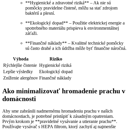
**Hygienické a zdravotné riziká** – Ak nie sú
pomôcky pravidelne čistené, môžu sa stať zdrojom
baktérií a plesní.
**Ekologický dopad** – Použitie elektrickej energie a
spotrebného materiálu prispieva k environmentálnej
záťaži.
**Finančné náklady** – Kvalitné technické pomôcky
sú často drahé a ich údržba môže byť finančne náročná.
Výhoda
Riziko
Rýchlejšie čistenie
Hygienické riziká
Lepšie výsledky
Ekologický dopad
Zníženie alergénov
Finančné náklady
Ako minimalizovať hromadenie prachu v
domácnosti
Aby sme zabránili nadmernému hromadeniu prachu v našich
domácnostiach, je potrebné pristúpiť k zásadným opatreniam.
Prvým krokom je **pravidelné vysávanie a utieranie prachu**.
Používajte vysávač s HEPA filtrom, ktorý zachytí aj najmenšie