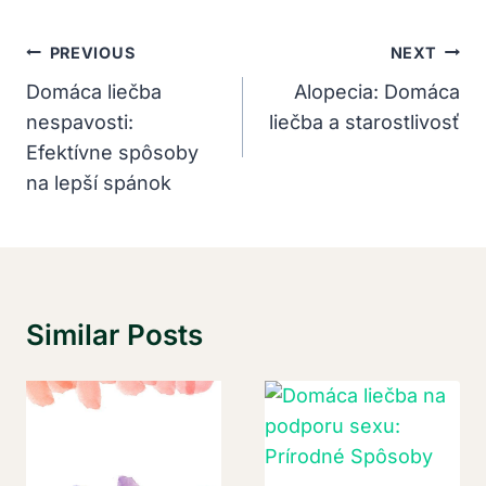
Navigácia
PREVIOUS
NEXT
V
Domáca liečba
Alopecia: Domáca
nespavosti:
liečba a starostlivosť
Článku
Efektívne spôsoby
na lepší spánok
Similar Posts