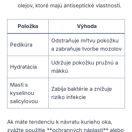
olejov, ktoré majú antiseptické vlastnosti.
Položka
Výhoda
Odstraňuje mŕtvu pokožku
Pedikúra
a zabraňuje tvorbe mozolov
Udržuje pokožku pružnú a
Hydratácia
mäkkú
Masti s
Zabíja baktérie a znižuje
kyselinou
riziko infekcie
salicylovou
Ak máte tendenciu k návratu kurieho oka,
zvážte použitie **ochranných náplastí** alebo