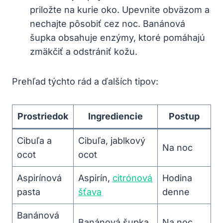
priložte na kurie oko. Upevnite obväzom a
nechajte pôsobiť cez noc. Banánová
šupka obsahuje enzýmy, ktoré pomáhajú
zmäkčiť a odstrániť kožu.
Prehľad týchto rád a ďalších tipov:
Prostriedok
Ingrediencie
Postup
Cibuľa a
Cibuľa, jablkový
Na noc
ocot
ocot
Aspirínová
Aspirín,
citrónová
Hodina
pasta
šťava
denne
Banánová
Banánová šupka
Na noc