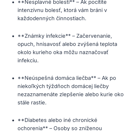
**Nesplavné bolesti** – Ak pocítite
intenzívnu bolesť, ktorá vám bráni v
každodenných činnostiach.
**Známky infekcie** – Začervenanie,
opuch, hnisavosť alebo zvýšená teplota
okolo kurieho oka môžu naznačovať
infekciu.
**Neúspešná domáca liečba** – Ak po
niekoľkých týždňoch domácej liečby
nezaznamenáte zlepšenie alebo kurie oko
stále rastie.
**Diabetes alebo iné chronické
ochorenia** – Osoby so zníženou