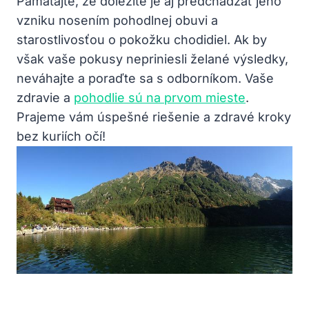
Pamätajte, že dôležité je aj predchádzať jeho
vzniku nosením pohodlnej obuvi a
starostlivosťou o pokožku chodidiel. Ak by
však vaše pokusy nepriniesli želané výsledky,
neváhajte a poraďte sa s odborníkom. Vaše
zdravie a
pohodlie sú na prvom mieste
.
Prajeme vám úspešné riešenie a zdravé kroky
bez kuriích očí!