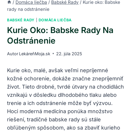
/
Domáca liečba
/
Babské Rady
/
Kurie oko: Babske
rady na odstránenie
BABSKÉ RADY
|
DOMÁCA LIEČBA
Kurie Oko: Babske Rady Na
Odstránenie
Autor
LekáreňMoja.sk
22. júla 2025
Kurie oko, malé, avšak veľmi nepríjemné
kožné ochorenie, dokáže značne znepríjemniť
život. Tieto drobné, tvrdé útvary na chodidlách
vznikajú v dôsledku dlhodobého tlaku alebo
trenie a ich odstránenie môže byť výzvou.
Hoci moderná medicína ponúka množstvo
riešení, tradičné babske rady sú stále
obľúbeným spôsobom, ako sa zbaviť kurieho