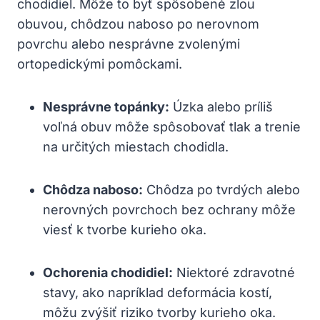
chodidiel. Môže to byť spôsobené zlou
obuvou, chôdzou naboso po nerovnom
povrchu alebo nesprávne zvolenými
ortopedickými pomôckami.
Nesprávne topánky:
Úzka alebo príliš
voľná obuv môže spôsobovať tlak a trenie
na určitých miestach chodidla.
Chôdza naboso:
Chôdza po tvrdých alebo
nerovných povrchoch bez ochrany môže
viesť k tvorbe kurieho oka.
Ochorenia chodidiel:
Niektoré zdravotné
stavy, ako napríklad deformácia kostí,
môžu zvýšiť riziko tvorby kurieho oka.