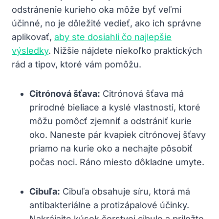
odstránenie kurieho oka môže byť veľmi
účinné, no je dôležité vedieť, ako ich správne
aplikovať,
aby ste dosiahli čo najlepšie
výsledky
. Nižšie nájdete niekoľko praktických
rád a tipov, ktoré vám pomôžu.
Citrónová šťava:
Citrónová šťava má
prírodné bieliace a kyslé vlastnosti, ktoré
môžu pomôcť zjemniť a odstrániť kurie
oko. Naneste pár kvapiek citrónovej šťavy
priamo na kurie oko a nechajte pôsobiť
počas noci. Ráno miesto dôkladne umyte.
Cibuľa:
Cibuľa obsahuje síru, ktorá má
antibakteriálne a protizápalové účinky.
Nakrájajte kúsok čerstvej cibule a priložte