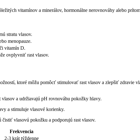
 dôležitých vitamínov a minerálov, hormonálne nerovnováhy alebo⁤ prít
ú stratu vlasov.
alebo menopauze.
či vitamín D.
že ovplyvniť rast vlasov.
ožností, ktoré môžu pomôcť‍ stimulovať rast⁢ vlasov a zlepšiť zdravie v
 ⁣vlasov a udržiavajú‌ pH rovnováhu pokožky ‍hlavy.
avy ‌a stimuluje vlasové korienky.
čistiť vlasovú pokožku‌ a ⁢podporujú rast vlasov.
Frekvencia
2-3 krát týždenne