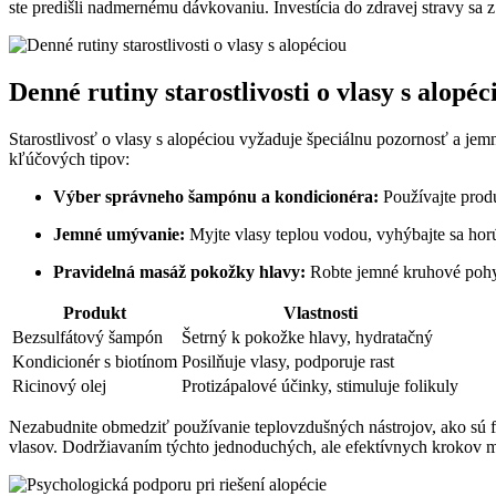
ste​ predišli nadmernému dávkovaniu. Investícia do zdravej stravy sa 
Denné rutiny starostlivosti⁣ o vlasy s alopéc
Starostlivosť o vlasy s alopéciou vyžaduje špeciálnu pozornosť a jemný
⁣kľúčových ⁢tipov:
Výber správneho šampónu a ‍kondicionéra:
Používajte produ
Jemné ⁢umývanie:
Myjte vlasy teplou‍ vodou, vyhýbajte sa horúc
Pravidelná masáž pokožky hlavy:
⁤Robte‍ jemné kruhové pohyb
Produkt
Vlastnosti
Bezsulfátový šampón
Šetrný k pokožke hlavy, hydratačný
Kondicionér​ s⁤ biotínom
Posilňuje vlasy, podporuje rast
Ricinový olej
Protizápalové účinky, stimuluje folikuly
Nezabudnite obmedziť používanie teplovzdušných nástrojov, ako sú fén
vlasov. Dodržiavaním týchto jednoduchých, ale‌ efektívnych krokov môže