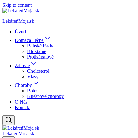
Skip to content
LekáreňMoja.sk
Úvod
Domáca liečba
Babské Rady
Kloktanie
Protizápalové
Zdravie
Cholesterol
Vlasy
Choroby
Bolesťi
Kliešťové choroby
O Nás
Kontakt
LekáreňMoja.sk