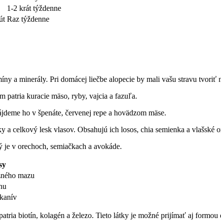
1-2 krát týždenne
út
Raz týždenne
míny a minerály. Pri‍ domácej liečbe alopecie by mali vašu stravu tvori
m patria kuracie mäso, ryby, vajcia a fazuľa.
 Nájdeme ho v špenáte, červenej repe a‌ hovädzom mäse.
ky a celkový lesk vlasov. Obsahujú ich losos, chia semienka a vlašské ⁤o
ý⁣ je v orechoch, semiačkach ⁤a avokáde.
sy
žného mazu
nu
tkanív
a biotín, kolagén a železo.⁢ Tieto látky ⁣je možné prijímať aj formou 