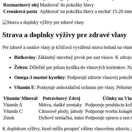
Rozmarínový olej
Masírovať do pokožky hlavy
Cesnaková pasta
Aplikovať na pokožku hlavy a nechať 15-20 min
Strava a doplnky výživy pre⁤ zdravé ⁤vlasy
Pre zdravé​ a rastúce vlasy​ je kľúčová vyvážená strava bohatá na vita
Bielkoviny
: Základný stavebný prvok pre⁣ rast vlasov. K zdrojo
Železo
: Dôležité pre prísun kyslíka‍ do⁤ vlasových korienkov.
Omega-3 mastné⁣ kyseliny
:‌ Podporujú‍ zdravie vlasovej pokož
Vitamín E
: Poskytuje antioxidačnú ochranu pre⁢ vlasy. Prítomn
Vitamín/ Minerál
Potravinový Zdroj
Účinky na​ Vla
Vitamín A
Mrkva, sladké zemiaky
Podporuje produkciu ko
Vitamín C
Citrusové plody, jahody
Podporuje tvorbu kolagé
Zinok
Dyňové semiačka,‍ mäso
Podporuje opravu a ‍rast 
K doplnkom výživy, ktoré môžu prospieť vášmu vlasovému zdraviu, patri