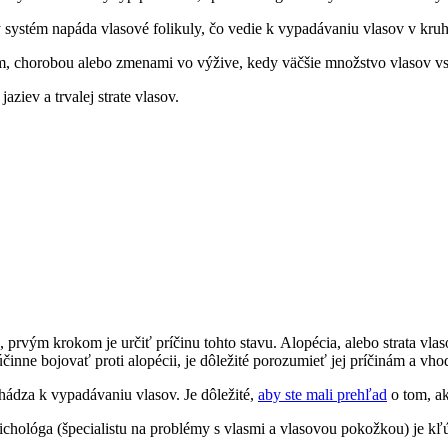
 systém napáda vlasové folikuly, čo vedie k vypadávaniu vlasov v kru
om, chorobou alebo​ zmenami vo​ výžive, kedy väčšie množstvo vlasov vs
iev​ a trvalej strate⁣ vlasov.
 prvým krokom je určiť príčinu tohto stavu. Alopécia, alebo strata vlasov
inne bojovať⁢ proti alopécii, je dôležité porozumieť​ jej príčinám a vh
ádza k vypadávaniu vlasov. Je ⁢dôležité,⁣
aby ste mali prehľad
o tom,‍ a
chológa ‍(špecialistu na⁤ problémy s vlasmi a vlasovou pokožkou) je k