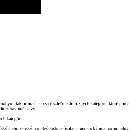
mi faktormi. Často sa⁢ rozdeľuje do rôznych ⁢kategórií,​ ktoré pomáhajú
čité zdravotné stavy.
ch kategórií:
ský alebo ženský typ​ plešatosti,​ spôsobená genetickými a ‌hormonálny