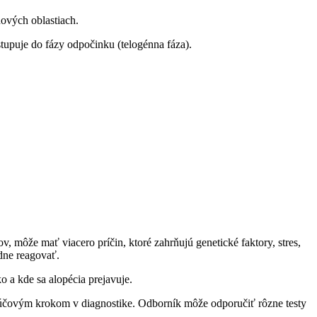
hových oblastiach.
tupuje do fázy odpočinku (telogénna fáza).
, môže ​mať‌ viacero príčin, ktoré zahrňujú genetické‌ faktory, stres,
odne reagovať.
ko a kde sa alopécia prejavuje.
ľúčovým krokom v diagnostike. Odborník‌ môže odporučiť‍ rôzne testy