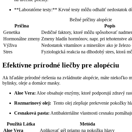
**Laboratórne testy:** Krvné testy ‌môžu‍ odhaliť ‌nedostatok
Bežné ⁢príčiny alopécie
Príčina
Popis
Genetika
Dedičné faktory, ktoré môžu spôsobovať nadmern
Hormonálne zmeny
Zmeny hladín‍ hormónov, napr. pri tehotenstve 
Výživa
Nedostatok vitamínov ‌a minerálov ako je železo 
Stres
Fyziologická reakcia na dlhodobý stres, ktorá mô
Efektívne prírodné liečby pre ‌alopéciu
Ak hľadáte prírodné riešenia na zvládnutie alopécie, máte niekoľko​ m
bylinky, ⁤oleje​ a domáce masky.
Aloe Vera:
Aloe obsahuje enzýmy,⁤ ktoré podporujú zdravý rast
Rozmarínový olej:
​ Tento olej zlepšuje⁤ prekrvenie pokožky hl
Cesnaková pasta:
Antibakteriálne vlastnosti cesnaku pomáhajú 
Použitá Látka
Metóda
Aloe Vera
Aplikovať gél priamo na ⁣pokožku hlavy