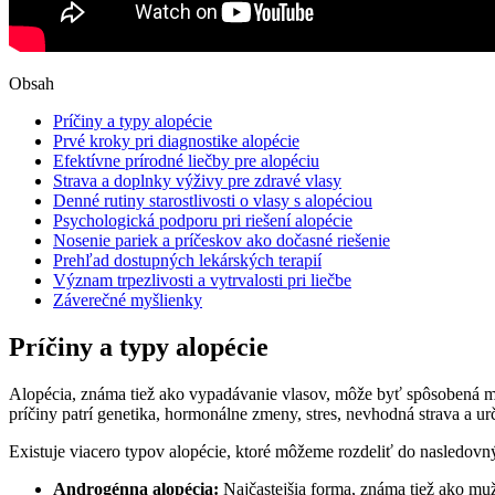
Obsah
Príčiny a ‌typy alopécie
Prvé kroky pri diagnostike alopécie
Efektívne prírodné liečby pre ‌alopéciu
Strava a doplnky výživy pre⁤ zdravé ⁤vlasy
Denné rutiny starostlivosti⁣ o vlasy s alopéciou
Psychologická podporu pri‌ riešení alopécie
Nosenie pariek a príčeskov ⁣ako dočasné riešenie
Prehľad dostupných lekárských terapií
Význam trpezlivosti a vytrvalosti pri liečbe
Záverečné⁢ myšlienky
Príčiny a ‌typy alopécie
Alopécia, známa tiež ako ​vypadávanie vlasov, môže byť spôsobená mnohý
príčiny patrí genetika, hormonálne zmeny, stres, ‌nevhodná strava a ‍ur
Existuje viacero typov alopécie, ktoré môžeme rozdeliť do nasledovný
Androgénna alopécia:
Najčastejšia forma, ​známa tiež ako muž