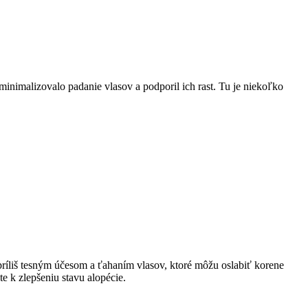
inimalizovalo​ padanie vlasov a podporil ich​ rast. Tu je niekoľko
príliš tesným účesom a ťahaním vlasov, ktoré môžu ‍oslabiť korene
te k zlepšeniu stavu alopécie.