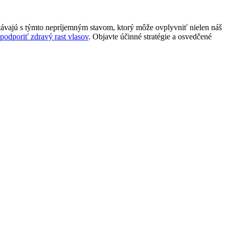
távajú s‌ týmto ‍nepríjemným stavom,⁣ ktorý môže ovplyvniť nielen náš
podporiť zdravý rast vlasov
. Objavte účinné stratégie a osvedčené