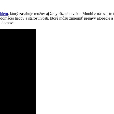
oblém
, ktorý zasahuje⁤ mužov aj ‍ženy rôzneho veku. Mnohí z nás sa stre
⁢ domácej⁢ liečby a starostlivosti, ktoré môžu zmierniť prejavy alopecie a
a domova.