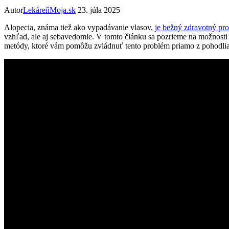
Autor
LekáreňMoja.sk
23. júla 2025
Alopecia, známa tiež ako vypadávanie vlasov,
je bežný zdravotný pr
⁤vzhľad, ale‍ aj sebavedomie. ​V tomto článku ‌sa pozrieme⁢ na možnosti
metódy, ktoré vám pomôžu zvládnuť tento problém priamo z pohodli