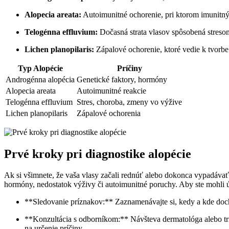
Alopecia areata:
Autoimunitné ochorenie, ‍pri ktorom imunitný
Telogénna ⁤effluvium:
Dočasná strata vlasov‌ spôsobená⁢ stres
Lichen planopilaris:
Zápalové ochorenie, ktoré vedie k tvorbe jaz
Typ Alopécie
Príčiny
Androgénna alopécia
Genetické faktory, hormóny
Alopecia areata
Autoimunitné reakcie
Telogénna effluvium
Stres, choroba, zmeny vo výžive
Lichen planopilaris
Zápalové ochorenia
Prvé kroky pri diagnostike alopécie
Ak si všimnete, že vaša‌ vlasy ⁤začali rednúť alebo dokonca vypadávať,‍
hormóny, nedostatok⁤ výživy či autoimunitné poruchy. Aby⁢ ste mohli úč
**Sledovanie príznakov:** Zaznamenávajte si,⁣ kedy a ⁤kde ⁣doch
**Konzultácia s odborníkom:**​ Návšteva dermatológa alebo tri
na určenie ​príčiny.