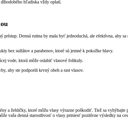
z dlhodobého hľadiska vždy oplatí.
iou
 prístup. Denná rutina ⁣by mala byť jednoduchá, ale efektívna, aby sa m
kty bez sulfátov a⁤ parabenov, ⁤ktoré sú jemné k pokožke hlavy.
ej vode, ktorá ⁣môže​ oslabiť vlasové folikuly.
y, aby ste podporili‌ krvný obeh a rast vlasov.
y⁢ a⁢ žehličky, ktoré môžu vlasy výrazne poškodiť. Tiež sa vyhýbajte 
​ vaša denná starostlivosť o⁢ vlasy priniesť ⁤pozitívne výsledky na ces