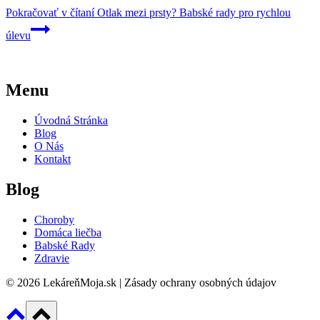
Pokračovať v čítaní
Otlak mezi prsty? Babské rady pro rychlou
úlevu
Menu
Úvodná Stránka
Blog
O Nás
Kontakt
Blog
Choroby
Domáca liečba
Babské Rady
Zdravie
© 2026 LekáreňMoja.sk | Zásady ochrany osobných údajov