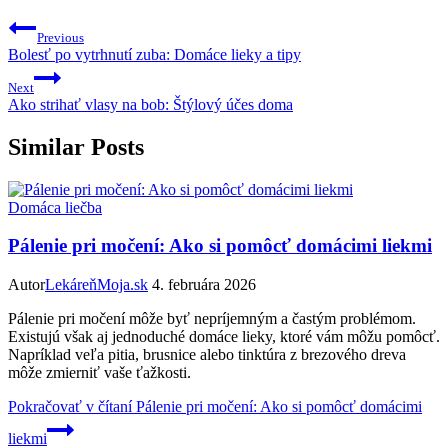
Previous
Bolesť po vytrhnutí zuba: Domáce lieky a tipy
Next
Ako strihať vlasy na bob: Štýlový účes doma
Similar Posts
Domáca liečba
Pálenie pri močení: Ako si pomôcť domácimi liekmi
Autor
LekáreňMoja.sk
4. februára 2026
Pálenie pri močení môže byť nepríjemným a častým problémom.
Existujú však aj jednoduché domáce lieky, ktoré vám môžu pomôcť.
Napríklad veľa pitia, brusnice alebo tinktúra z brezového dreva
môže zmierniť vaše ťažkosti.
Pokračovať v čítaní
Pálenie pri močení: Ako si pomôcť domácimi
liekmi