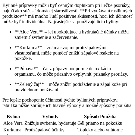
Bylinné prípravky môžu byť cenným doplnkom pri liečbe ⁤psoriázy,
najmä ako súčasť‍ domácej starostlivosti. **Pri využívaní rastlinných
produktov** má mnoho ľudí pozitívne skúsenosti, hoci ich účinnosť
môže​ byť individuálna. ‍Najčastejšie sa používajú tieto ​byliny:
**Aloe Vera** – jej upokojujúce a hydratačné účinky môžu
zmierniť svrbenie a začervenanie.
**Kurkuma** – známa svojimi protizápalovými
vlastnosťami, môže pomôcť znížiť zápalové reakcie na
pokožke.
**Púpava** – čaj z púpavy podporuje detoxikáciu
organizmu, čo môže priaznivo ovplyvniť príznaky psoriázy.
**Zelený čaj** – môže ⁣znížiť podráždenie a zápal kože pri
pravidelnom používaní.
Pre lepšie pochopenie účinnosti týchto​ bylinných prípravkov,
tabuľka nižšie zhrňuje ich hlavné výhody a možné spôsoby použitia:
Bylina
Výhody
Spôsob Použitia
Aloe Vera
Znižuje ⁣svrbenie, hydratuje
Gél priamo na ‍pokožku
Kurkuma
Protizápalové účinky
Topicky alebo vnútorne