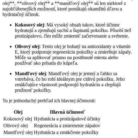
⁣olej**,⁤ **olivový olej** a **mandľový olej**‍ sú len niektoré z
najobľúbenejších možností, ktoré ponúkajú‌ okamžitú úľavu a ​
hydratačný účinok.
Kokosový olej
: Má vysoký obsah tukov, ktoré účinne
hydratujú a zjemňujú suchú a šupinatú pokožku. Pôsobí tiež
protizápalovo, ⁣čím môže zmierniť začervenanie​ a svrbenie.
Olivový olej
: Tento olej je bohatý na antioxidanty a vitamín
E, ktorý podporuje regeneráciu pokožky a zmierňuje zápaly.
Môže sa aplikovať​ priamo ​na postihnuté miesta alebo
⁤používať‌ ako prísada do kúpeľa.
Mandľový olej
: Mandľový olej je jemný ‌a ľahko sa
vstrebáva, čo​ ho⁣ robí ideálnym pre citlivú⁢ pokožku. Jeho
zmäkčujúce vlastnosti podporujú hydratáciu a ‌zlepšujú
pružnosť pokožky.
Tu je jednoduchý ⁤prehľad ich hlavnej účinnosti:
Olej
Hlavná účinnosť
Kokosový olej
Hydratácia a protizápalové účinky
Olivový olej
Regenerácia a zmiernenie zápalov
Mandľový olej
Hydratácia ⁤a zmäkčenie⁢ pokožky