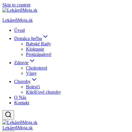
Skip to content
LekáreňMoja.sk
Úvod
Domáca liečba
Babské Rady
Kloktanie
Protizápalové
Zdravie
Cholesterol
Vlasy
Choroby
Bolesťi
Kliešťové choroby
O Nás
Kontakt
LekáreňMoja.sk