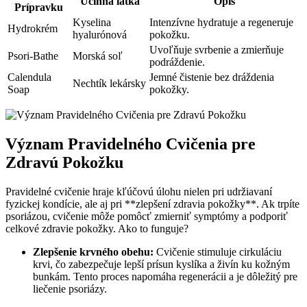
Účinná látka
Opis
Prípravku
Kyselina
Intenzívne hydratuje a regeneruje
Hydrokrém
hyalurónová
pokožku.
Uvoľňuje svrbenie‌ a zmierňuje
Psori-Bathe
Morská soľ
podráždenie.
Calendula
Jemné čistenie bez dráždenia
Nechtík lekársky
Soap
pokožky.
Význam ‍Pravidelného Cvičenia pre
Zdravú Pokožku
Pravidelné cvičenie hraje ⁣kľúčovú úlohu nielen pri udržiavaní
fyzickej kondície, ale aj pri ⁢**zlepšení zdravia pokožky**. Ak trpíte
psoriázou, cvičenie môže pomôcť zmierniť symptómy a podporiť
⁤celkové zdravie pokožky. Ako to funguje?
Zlepšenie krvného obehu:
Cvičenie ‍stimuluje cirkuláciu‌
krvi, čo zabezpečuje lepší prísun ‍kyslíka ⁤a živín ku kožným
bunkám. Tento proces napomáha ⁣regenerácii a je‌ dôležitý pre‌
liečenie⁢ psoriázy.