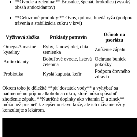
**Ovocie a zelenina:** Brusnice, špenát, ⁤brokolica (vysoký
obsah antioxidantov)
**Celozrnné⁢ produkty:** Ovos, quinoa, hnedá ryža (podpora
trávenia a stabilizácia cukru v krvi)
Účinok na
Výživová zložka
Príklady potravín
psoriázu
Omega-3 ​mastné
Ryby, ľanový olej, chia
Zníženie zápalu
kyseliny
semienka
Bobuľové ‌ovocie, listová
Ochrana buniek
Antioxidanty
zelenina
pokožky
Podpora črevného
Probiotika
Kyslá kapusta, kefír
zdravia
Okrem toho je dôležité ​**piť dostatok vody**‍ a vyhýbať ⁣sa
nadmernému príjmu alkoholu a cukru, ktoré môžu spôsobiť
zhoršenie zápalu. **Nutričné doplnky ako vitamín D a zinek**
môžu tiež prispieť k zlepšeniu stavu kože,⁤ ale ich užívanie vždy
‌konzultujte s lekárom.