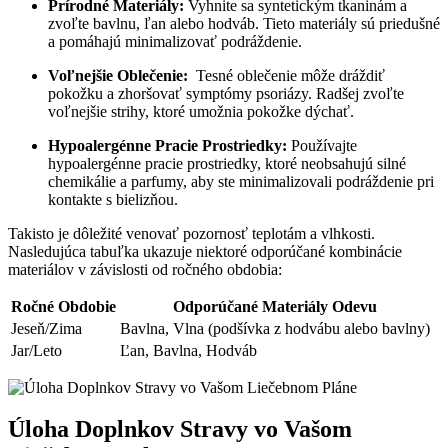
Prírodné Materiály:
Vyhnite sa syntetickým tkaninám a
zvoľte bavlnu, ľan alebo hodváb. Tieto materiály⁢ sú priedušné
a pomáhajú minimalizovať podráždenie.
Voľnejšie Oblečenie:
‌ Tesné ⁤oblečenie môže dráždiť
pokožku a ​zhoršovať symptómy psoriázy.‍ Radšej ​zvoľte
voľnejšie strihy, ktoré umožnia pokožke dýchať.
Hypoalergénne Pracie Prostriedky:
Používajte
hypoalergénne pracie prostriedky, ktoré neobsahujú silné
chemikálie a parfumy, ⁣aby ste minimalizovali podráždenie pri‌
kontakte s bielizňou.
Takisto je dôležité venovať pozornosť teplotám a vlhkosti.
Nasledujúca tabuľka ukazuje ‌niektoré odporúčané kombinácie
materiálov⁤ v závislosti od ročného obdobia:
Ročné ⁢Obdobie
Odporúčané Materiály Odevu
Jeseň/Zima
Bavlna, Vlna (podšívka z hodvábu​ alebo bavlny)
Jar/Leto
Ľan, Bavlna, ⁢Hodváb
Úloha Doplnkov Stravy vo Vašom