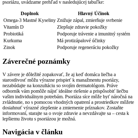
psoriázu, uvádzame prehľad ‌v nasledujúcej tabuľke:
Doplnok
Hlavný Účinok
Omega-3 Mastné Kyseliny
Znižuje zápal, zmierňuje svrbenie
Vitamín D
Zlepšuje zdravie pokožky
Probiotiká
Podporuje trávenie a imunitný systém
Kurkuma
Má protizápalové účinky
Zinok
Podporuje regeneráciu pokožky
Záverečné poznámky
V ⁤závere je dôležité ‍zopakovať, že aj keď domáca liečba a
starostlivosť môžu výrazne prispieť k manažmentu psoriázy,
nezabúdajte na konzultáciu so ⁣svojím dermatológom. Práve
odborník vám pomôže nájsť ideálne riešenie a ⁢prispôsobiť liečbu
vašim‌ individuálnym potrebám. Psoriáza síce môže⁤ byť náročná‍ na
zvládnutie, no ⁣s⁤ pomocou vhodných opatrení a prostriedkov môžete
dosiahnuť výrazné zlepšenie a zmiernenie príznakov. Zostaňte
informovaní, starajte sa o svoje zdravie a⁤ nevzdávajte sa – cesta k
lepšiemu životu s psoriázou je možná.
Navigácia v článku