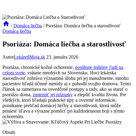
/
Domáca liečba
/
Psoriáza: Domáca liečba a starostlivosť
Domáca liečba
Psoriáza: Domáca liečba a starostlivosť
Autor
LekáreňMoja.sk
23. januára 2026
Psoriáza, chronické kožné ochorenie,
postihuje milióny ľudí na
celom svete
, vrátane ⁤mnohých na Slovensku. Hoci lekárska
starostlivosť zohráva významnú úlohu pri⁤ jej manažmente, mnoho
pacientov hľadá⁤ účinné metódy aj v pohodlí svojho domova. Tento
článok sa zameriava na osvedčené postupy a rady,⁢ ako sa starať ⁢o
psoriázu doma, ‌
zmierniť jej príznaky
a zlepšiť ⁣kvalitu života. Pre
všetkých, ktorí hľadajú praktické tipy a overené informácie,
ponúkame prehľad‌ domácej ‌liečby a starostlivosti, ⁤ktorá môže
priniesť ‌úľavu a výrazne pomôcť pri každodennom boji s týmto
ochorením.
Obsah