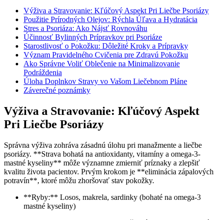
Výživa a Stravovanie: Kľúčový Aspekt Pri Liečbe Psoriázy
Použitie Prírodných Olejov: Rýchla Úľava‌ a Hydratácia
Stres a‍ Psoriáza: Ako Nájsť Rovnováhu
Účinnosť Bylinných Prípravkov pri Psoriáze
Starostlivosť o ‌Pokožku: Dôležité​ Kroky a Prípravky
Význam ‍Pravidelného Cvičenia pre Zdravú Pokožku
Ako Správne Voliť‌ Oblečenie na Minimalizovanie
Podráždenia
Úloha Doplnkov Stravy vo Vašom Liečebnom Pláne
Záverečné poznámky
Výživa a Stravovanie: Kľúčový Aspekt
Pri Liečbe Psoriázy
Správna výživa zohráva zásadnú úlohu pri manažmente a liečbe
psoriázy. **Strava bohatá na antioxidanty, vitamíny a omega-3-
mastné kyseliny** môže⁤ významne zmierniť príznaky a zlepšiť
kvalitu života⁢ pacientov. Prvým krokom je **eliminácia zápalových
potravín**, ktoré môžu zhoršovať stav pokožky.
**Ryby:** Losos, makrela, sardinky ⁣(bohaté na omega-3⁢
mastné kyseliny)