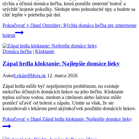
rýchla a účinná domáca liečba, ktorá pomôže zmierniť bolesť a
urýchliť hojenie pokožky. Sledujte tieto jednoduché tipy a budete sa
cítiť lepšie v priebehu pár dní.
Pokračovať v čítaní
Omrzliny: Rýchla domáca liečba pre zmiernenie
bolesti
Domáca liečba
|
Kloktanie
Zápal hrdla kloktanie: Najlepšie domáce lieky
Autor
LekáreňMoja.sk
12. marca 2026
Zápal hrdla môže byť nepríjemným problémom, no existuje
niekoľko účinných domácich liekov na jeho liečbu. Kloktanie
teplou soľnou vodou, medom a citrónom alebo šalviou môže
pomôcť uľaviť od bolesti a zápalu. Uistite sa však, že ste
konzultovali s lekárom pred akýmkoľvek použitím domácich liekov.
Pokračovať v čítaní
Zápal hrdla kloktanie: Najlepšie domáce lieky