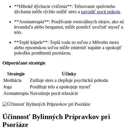
**Hlboké dýchacie cvičenia**: Trénovanie správneho
dýchania môže rýchlo ⁣znížiť stres a‍
navodiť pocit pokoja
.
**Aromaterapia**: Používanie esenciálnych olejov, ⁢ako sú
levanduľa alebo bergamot, môže pomôcť uvoľniť myseľ a
‍telo.
**Teplé kúpele**: Teplá voda so soľou z Mŕtveho mora
alebo epsomskou soľou môže zmierniť napätie a upokojiť
pokožku‍ postihnutú psoriázou.
Odporúčané stratégie
Strategie
Účinky
Meditácia
Znižuje stres a zlepšuje psychickú pohodu
Joga
Posilňuje telo a upokojuje myseľ
Aromaterapia
Navodzuje ‌pocit relaxácie
Účinnosť Bylinných Prípravkov pri
Psoriáze