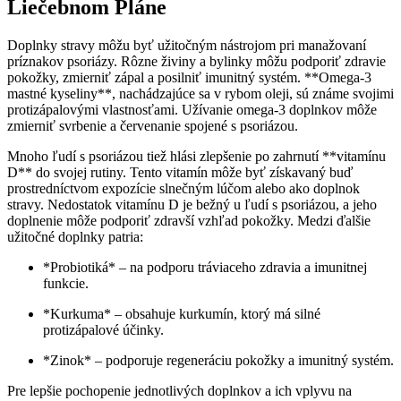
Liečebnom Pláne
Doplnky stravy môžu byť ⁤užitočným nástrojom pri manažovaní​
príznakov psoriázy.⁤ Rôzne‌ živiny⁢ a bylinky môžu podporiť zdravie ​
pokožky, ⁣zmierniť zápal a posilniť imunitný systém. **Omega-3
mastné kyseliny**, nachádzajúce sa v rybom oleji, sú⁤ známe svojimi
protizápalovými vlastnosťami. Užívanie omega-3 doplnkov⁤ môže
zmierniť svrbenie a červenanie spojené s psoriázou.
Mnoho⁣ ľudí s psoriázou tiež hlási zlepšenie po zahrnutí **vitamínu
D** do svojej rutiny. Tento vitamín môže byť získavaný buď
prostredníctvom expozície slnečným ​lúčom alebo ako doplnok
stravy. Nedostatok vitamínu D je‍ bežný u‌ ľudí s psoriázou, a⁢ jeho
doplnenie môže‍ podporiť ⁢zdravší vzhľad pokožky. Medzi ďalšie
užitočné doplnky patria:
*Probiotiká*⁤ – na podporu tráviaceho zdravia a ‌imunitnej‍
funkcie.
*Kurkuma* – obsahuje kurkumín, ktorý má⁣ silné
protizápalové účinky.
*Zinok* – ​podporuje regeneráciu pokožky a imunitný systém.
Pre lepšie pochopenie ⁤jednotlivých doplnkov a ich⁣ vplyvu na