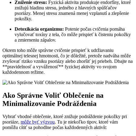
Zníženie stresu:
Fyzická aktivita produkuje endorfíny, ktoré
znižujú hladinu stresu, jedného z hlavných ⁢spúšťačov
psoriázy. Menej stresu znamená menej vzplanutí a zlepšenie
pokožky.
Detoxikácia organizmu:
Potenie počas cvičenia pomáha
vylučovať toxíny z tela, čo môže prispieť ​k čisteniu pokožky
a zmierneniu zápalov.
Okrem ‌toho môže správne cvičenie prispieť k udržiavaniu
optimálnej telesnej hmotnosti, čo je dôležité, pretože nadváha môže
zvyšovať riziko vzniku psoriázy⁢ alebo zhoršiť jej priebeh. ⁣Dbajte na
**pravidelnosť a vyváženosť** fyzickej ⁤aktivity vo svojom
každodennom režime.
Ako Správne Voliť‌ Oblečenie na
Minimalizovanie Podráždenia
Vybrať vhodné oblečenie, ktoré znižuje podráždenie pokožky pri
psoriáze,
môže byť výzvou
. Tu je niekoľko tipov, ktoré vám
⁢pomôžu cítiť ‌sa pohodlne počas každodenných aktivít: