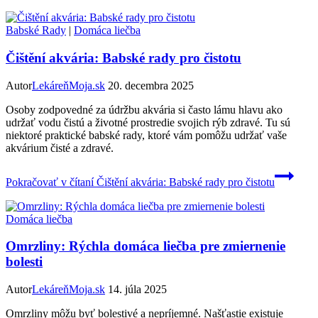
Babské Rady
|
Domáca liečba
Čištění akvária: Babské rady pro čistotu
Autor
LekáreňMoja.sk
20. decembra 2025
Osoby zodpovedné za údržbu akvária si často lámu hlavu ako
udržať vodu čistú a životné prostredie svojich rýb zdravé. Tu sú
niektoré praktické babské rady, ktoré vám pomôžu udržať vaše
akvárium čisté a zdravé.
Pokračovať v čítaní
Čištění akvária: Babské rady pro čistotu
Domáca liečba
Omrzliny: Rýchla domáca liečba pre zmiernenie
bolesti
Autor
LekáreňMoja.sk
14. júla 2025
Omrzliny môžu byť bolestivé a nepríjemné. Našťastie existuje