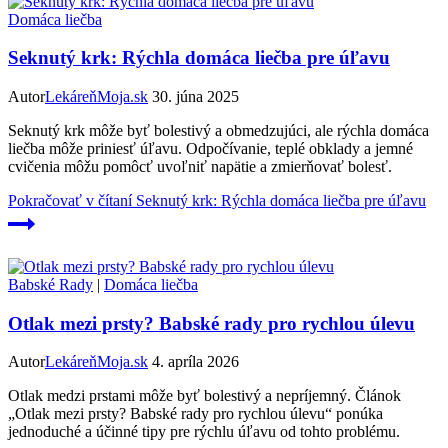
Domáca liečba
Seknutý krk: Rýchla domáca liečba pre úľavu
Autor
LekáreňMoja.sk
30. júna 2025
Seknutý krk môže byť bolestivý a obmedzujúci, ale rýchla domáca
liečba môže priniesť úľavu. Odpočívanie, teplé obklady a jemné
cvičenia môžu pomôcť uvoľniť napätie a zmierňovať bolesť.
Pokračovať v čítaní
Seknutý krk: Rýchla domáca liečba pre úľavu
Babské Rady
|
Domáca liečba
Otlak mezi prsty? Babské rady pro rychlou úlevu
Autor
LekáreňMoja.sk
4. apríla 2026
Otlak medzi prstami môže byť bolestivý a nepríjemný. Článok
„Otlak mezi prsty? Babské rady pro rychlou úlevu“ ponúka
jednoduché a účinné tipy pre rýchlu úľavu od tohto problému.