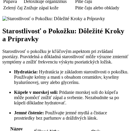
Púpava
Detoxikuje organizmus
Pitie čaju
Zelený čaj
Znižuje zápal kože
Pitie čaju alebo obklady
Starostlivosť o ‌Pokožku: Dôležité​ Kroky
a Prípravky
Starostlivosť o⁣ pokožku je kľúčovým aspektom pri zvládaní‌
psoriázy. Pravidelná a dôkladná starostlivosť môže výrazne zmierniť
symptómy a znížiť frekvenciu výskytu psoriatických ložísk.
Hydratácia:
Hydratácia ⁢je ‍základom​ starostlivosti o pokožku.
⁣Používajte krémy a ​masti s obsahom ceramidov, kyseliny
hyalurónovej, urey ‍alebo glycerínu.
Kúpele v morskej soli:
Pridanie morskej soli do⁣ kúpeľa​
môže⁢ pomôcť‍ znížiť zápal a svrbenie. Nezabudnite sa⁤ po
kúpeli dôkladne hydratovať.
Jemné‌ čistenie:
Používajte jemné⁣ mydlá a čistiace
prostriedky bez parfumov a dráždivých látok.
Názov