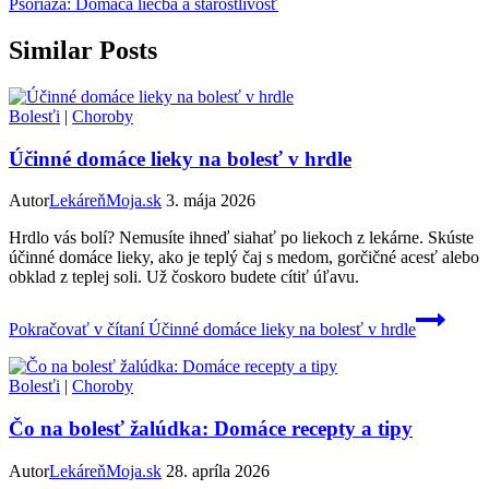
Psoriáza: Domáca liečba a starostlivosť
Similar Posts
Bolesťi
|
Choroby
Účinné domáce lieky na bolesť v hrdle
Autor
LekáreňMoja.sk
3. mája 2026
Hrdlo vás bolí? Nemusíte ihneď siahať po liekoch z lekárne. Skúste
účinné domáce lieky, ako je teplý čaj s medom, gorčičné acesť alebo
obklad z teplej soli. Už čoskoro budete cítiť úľavu.
Pokračovať v čítaní
Účinné domáce lieky na bolesť v hrdle
Bolesťi
|
Choroby
Čo na bolesť žalúdka: Domáce recepty a tipy
Autor
LekáreňMoja.sk
28. apríla 2026