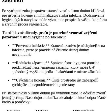
zákroku
Po vytrhnutí zuba je správna starostlivosť o ústnu dutinu kľúčová
pre úspešné hojenie a minimalizáciu rizika infekcie. Dodržiavanie
hygienických návykov môže významne prispieť k vášmu komfortu
a zrýchliť proces regenerácie.
Tu sú hlavné dôvody, prečo je potrebné venovať zvýšenú
pozornosť ústnej hygiene po zákroku:
**Prevencia infekcie:** Zranená tkanivo je náchylnejšie na
infekcie, preto je pravidelné čistenie ústnej dutiny
nevyhnutné.
**Redukcia zápachu:** Správna ústna hygiena pomáha
predchádzať nepríjemnému zápachu, ktorý môže byť
spôsobený zvyškami jedla a baktériami v mieste zákroku.
**Urýchlenie hojenia:** Čisté prostredie úst zabezpečí
rýchlejšie a bezproblémové hojenie rany.
Pri starostlivosti o ústnu dutinu po vytrhnutí zuba je dôležité zvoliť
jemný prístup. Nasledujúca tabuľka obsahuje niektoré odporúčané
kroky a pomôcky: