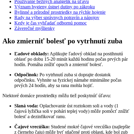
Používanie bežných analgetík na úľavu
Význam hygieny ústnej dutiny po zákroku
Bylinné a prírodné prostriedky na rýchle hojenie
Rady na výber správnych potravín a nápojov
Kedy je čas vyhľadať odbornú pomoc
Záverečné myšlienky
Ako zmierniť bolesť po vytrhnutí zuba
Ľadové obklady:
Aplikujte ľadový obklad na postihnutú
oblasť po dobu 15-20 minút každú hodinu počas prvých pár
hodín. Pomáha znížiť opuch a zmierniť bolesť.
Odpočinok:
Po vytrhnutí zuba si doprajte dostatok
odpočinku. Vyhnite sa fyzickej námahe minimálne počas
prvých 24 hodín, aby sa rana mohla hojiť.
Niektoré domáce prostriedky môžu tiež poskytnúť úľavu:
Slaná voda:
Oplachovanie úst roztokom soli a vody (1
čajová lyžička soli v pohári teplej vody) môže pomôcť znížiť
bolesť a dezinfikovať ranu.
Čajové vrecúško:
Studené mokré čajové vrecúško (najlepšie
z čierneho čaju) môže byť stlačené proti oblasti, kde bol zub