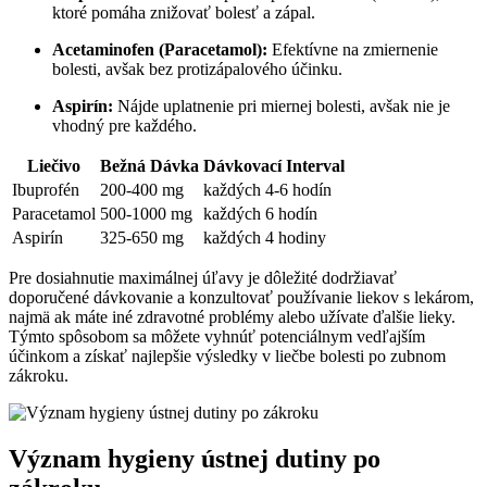
ktoré pomáha znižovať bolesť a zápal.
Acetaminofen (Paracetamol):
Efektívne na zmiernenie
bolesti, avšak bez protizápalového účinku.
Aspirín:
Nájde uplatnenie pri miernej bolesti, avšak nie je
vhodný pre každého.
Liečivo
Bežná Dávka
Dávkovací Interval
Ibuprofén
200-400 mg
každých 4-6 hodín
Paracetamol
500-1000 mg
každých 6 hodín
Aspirín
325-650 mg
každých 4 hodiny
Pre dosiahnutie maximálnej úľavy je dôležité dodržiavať
doporučené dávkovanie a konzultovať používanie liekov s lekárom,
najmä ak máte iné zdravotné problémy alebo užívate ďalšie lieky.
Týmto spôsobom sa môžete vyhnúť potenciálnym vedľajším
účinkom a získať najlepšie výsledky v liečbe bolesti po zubnom
zákroku.
Význam hygieny ústnej dutiny po