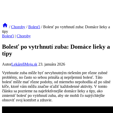
/
Choroby
/
Bolesťi
/
Bolesť po vytrhnutí zuba: Domáce lieky a
tipy
Bolesťi
|
Choroby
Bolesť po vytrhnutí zuba: Domáce lieky a
tipy
Autor
LekáreňMoja.sk
23. januára 2026
Vytrhnutie zuba môže byť nevyhnutným riešením pre rôzne zubné
problémy, no často so sebou prináša aj nepríjemnú bolesť. Táto
bolesť môže mať rôzne podoby, od mierneho nepohodlia až po silné
kŕče, ktoré vám môžu značne sťažiť každodenné aktivity. V tomto
článku sa pozrieme na najefektívnejšie domáce lieky a tipy, ako
zmierniť bolesť po vytrhnutí zuba, aby ste mohli čo najrýchlejšie
obnoviť svoj komfort a zdravie.