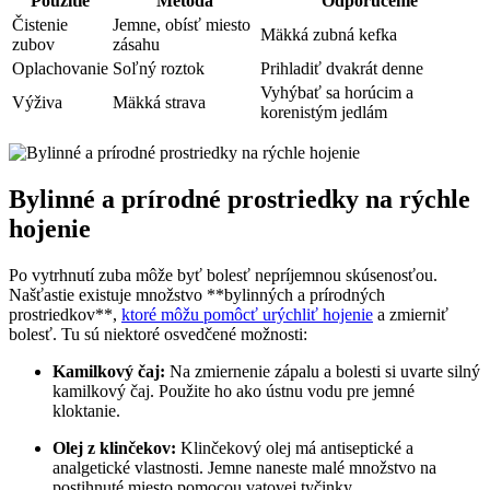
Použitie
Metóda
Odporučenie
Čistenie
Jemne, obísť miesto
Mäkká zubná kefka
zubov
zásahu
Oplachovanie
Soľný roztok
Prihladiť dvakrát denne
Vyhýbať sa horúcim a
Výživa
Mäkká strava
korenistým jedlám
Bylinné a prírodné prostriedky na rýchle
hojenie
Po vytrhnutí zuba môže byť bolesť nepríjemnou skúsenosťou.
Našťastie existuje množstvo **bylinných a prírodných
prostriedkov**,
ktoré môžu pomôcť urýchliť hojenie
a zmierniť
bolesť. Tu sú niektoré osvedčené možnosti:
Kamilkový čaj:
Na zmiernenie zápalu a bolesti si uvarte silný
kamilkový čaj. Použite ho ako ústnu vodu pre jemné
kloktanie.
Olej z klinčekov:
Klinčekový olej má antiseptické a
analgetické vlastnosti. Jemne naneste malé množstvo na
postihnuté miesto pomocou vatovej tyčinky.