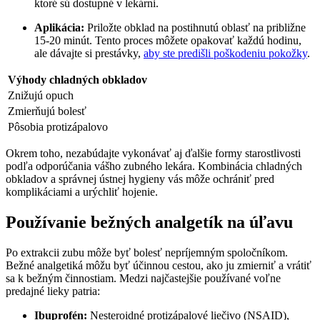
ktoré sú dostupné v lekárni.
Aplikácia:
Priložte obklad na postihnutú oblasť na približne
15-20 minút. Tento proces môžete opakovať každú hodinu,
ale dávajte si prestávky,
aby ste predišli poškodeniu pokožky
.
Výhody chladných obkladov
Znižujú opuch
Zmierňujú bolesť
Pôsobia protizápalovo
Okrem toho, nezabúdajte vykonávať aj ďalšie formy starostlivosti
podľa odporúčania vášho zubného lekára. Kombinácia chladných
obkladov a správnej ústnej hygieny vás môže ochrániť pred
komplikáciami a urýchliť hojenie.
Používanie bežných analgetík na úľavu
Po extrakcii zubu môže byť bolesť nepríjemným spoločníkom.
Bežné analgetiká môžu byť účinnou cestou, ako ju zmierniť a vrátiť
sa k bežným činnostiam. Medzi najčastejšie používané voľne
predajné lieky patria:
Ibuprofén:
Nesteroidné protizápalové liečivo (NSAID),