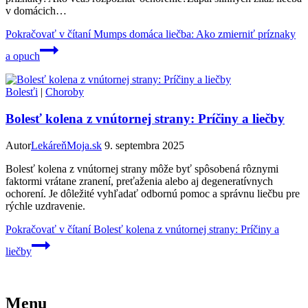
v domácich…
Pokračovať v čítaní
Mumps domáca liečba: Ako zmierniť príznaky
a opuch
Bolesťi
|
Choroby
Bolesť kolena z vnútornej strany: Príčiny a liečby
Autor
LekáreňMoja.sk
9. septembra 2025
Bolesť kolena z vnútornej strany môže byť spôsobená rôznymi
faktormi vrátane zranení, preťaženia alebo aj degeneratívnych
ochorení. Je dôležité vyhľadať odbornú pomoc a správnu liečbu pre
rýchle uzdravenie.
Pokračovať v čítaní
Bolesť kolena z vnútornej strany: Príčiny a
liečby
Menu