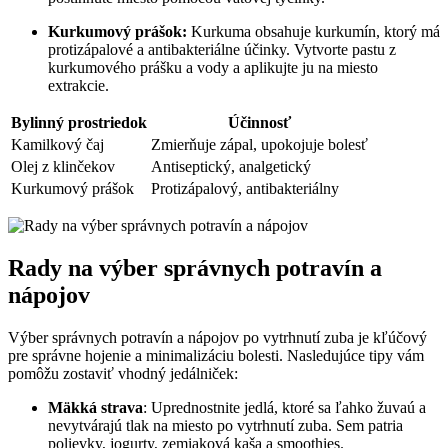
Kurkumový prášok:
Kurkuma obsahuje kurkumín, ktorý má
protizápalové a antibakteriálne účinky. Vytvorte pastu z
kurkumového prášku a vody a aplikujte ju na miesto
extrakcie.
Bylinný prostriedok
Účinnosť
Kamilkový čaj
Zmierňuje zápal, upokojuje bolesť
Olej z klinčekov
Antiseptický, analgetický
Kurkumový prášok
Protizápalový, antibakteriálny
Rady na výber správnych potravín a
nápojov
Výber správnych potravín a nápojov po vytrhnutí zuba je kľúčový
pre správne hojenie a minimalizáciu bolesti. Nasledujúce tipy vám
pomôžu zostaviť vhodný jedálniček:
Mäkká strava
: Uprednostnite jedlá, ktoré sa ľahko žuvaú a
nevytvárajú tlak na miesto po vytrhnutí zuba. Sem patria
polievky, jogurty, zemiaková kaša a smoothies.