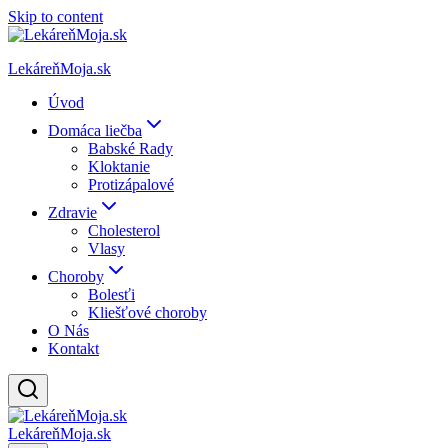
Skip to content
LekáreňMoja.sk
Úvod
Domáca liečba
Babské Rady
Kloktanie
Protizápalové
Zdravie
Cholesterol
Vlasy
Choroby
Bolesťi
Kliešťové choroby
O Nás
Kontakt
LekáreňMoja.sk