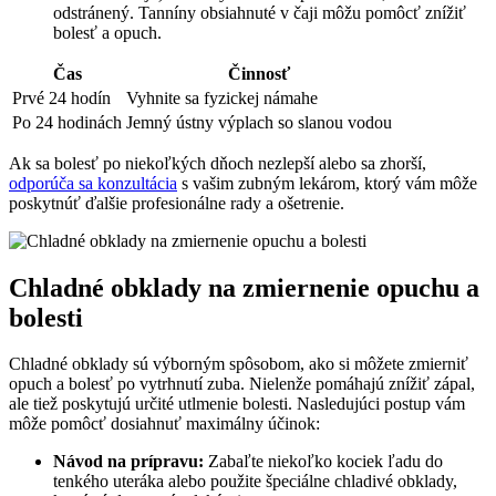
odstránený. Tanníny obsiahnuté v čaji môžu pomôcť znížiť
bolesť a opuch.
Čas
Činnosť
Prvé 24 hodín
Vyhnite sa fyzickej námahe
Po 24 hodinách
Jemný ústny výplach so slanou vodou
Ak sa bolesť po niekoľkých dňoch nezlepší alebo sa zhorší,
odporúča sa konzultácia
s vašim zubným lekárom, ktorý vám môže
poskytnúť ďalšie profesionálne rady a ošetrenie.
Chladné obklady na zmiernenie opuchu a
bolesti
Chladné obklady sú výborným spôsobom, ako si môžete zmierniť
opuch a bolesť po vytrhnutí zuba. Nielenže pomáhajú znížiť zápal,
ale tiež poskytujú určité utlmenie bolesti. Nasledujúci postup vám
môže pomôcť dosiahnuť maximálny účinok:
Návod na prípravu:
Zabaľte niekoľko kociek ľadu do
tenkého uteráka alebo použite špeciálne chladivé obklady,