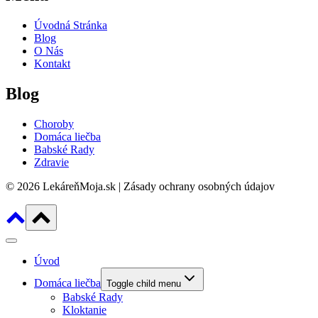
Úvodná Stránka
Blog
O Nás
Kontakt
Blog
Choroby
Domáca liečba
Babské Rady
Zdravie
© 2026 LekáreňMoja.sk | Zásady ochrany osobných údajov
Úvod
Domáca liečba
Toggle child menu
Babské Rady
Kloktanie