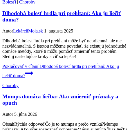
Bolesťi
|
Choroby
Dlhodobá bolesť hrdla pri prehĺtaní: Ako ju liečiť
doma?
Autor
LekáreňMoja.sk
1. augusta 2025
Dlhodobá bolesť hrdla pri prehĺtaní môže byť nepríjemná, ale nie
nezvládnuteľná. S istotou môžeme povedať, že existujú jednoduché
domáce metódy, ktoré ti môžu pomôcť zmierniť tento problém.
Sleduj nasledujúce kroky a cíť sa lepšie!
Pokračovať v čítaní
Dlhodobá bolesť hrdla pri prehĺtaní: Ako ju
liečiť doma?
Choroby
Mumps domáca liečba: Ako zmierniť príznaky a
opuch
Autor
5. júna 2026
ObsahRýchla odpoveďČo je to mumps a prečo vzniká?Mumps
príznaky: Ako včas rozpoznať ochorenie?Zápal slinných žliaz liečba