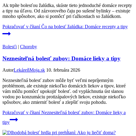
Ak trpíte bolesťou žalúdka, skúste tieto jednoduché domáce recepty
a tipy na úľavu. Od zázvorového čaju po sušené bylinky – existuje
mnoho spôsobov, ako si pomôcť pri ťažkostiach so žalúdkom.
Pokračovať v čítaní
Čo na bolesť žalúdka: Domáce recepty a tipy
Bolesťi
|
Choroby
Neznesiteľná bolesť zubov: Domáce lieky a tipy
Autor
LekáreňMoja.sk
10. februára 2026
Neznesiteľná bolesť zubov môže byť veľmi nepríjemným
problémom, ale existuje niekoľko domácich liekov a tipov, ktoré
vám môžu pomôcť upokojiť bolesť. od vypláchnutia úst slanou
vodou po konzumáciu protizápalových liekov, existuje niekoľko
spôsobov, ako zmierniť bolesť a zlepšiť svoju pohodu.
Pokračovať v čítaní
Neznesiteľná bolesť zubov: Domáce lieky a
tipy