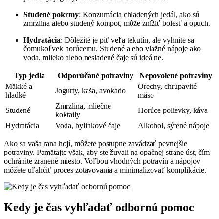
Studené pokrmy
: Konzumácia chladených jedál, ako sú
zmrzlina alebo studený kompot, môže znížiť bolesť a opuch.
Hydratácia
: Dôležité je piť veľa tekutín, ale vyhnite sa
čomukoľvek horúcemu. Studené alebo vlažné nápoje ako
voda, mlieko alebo nesladené čaje sú ideálne.
Typ jedla
Odporúčané potraviny
Nepovolené potraviny
Mäkké a
Orechy, chrupavité
Jogurty, kaša, avokádo
hladké
mäso
Zmrzlina, mliečne
Studené
Horúce polievky, káva
koktaily
Hydratácia
Voda, bylinkové čaje
Alkohol, sýtené nápoje
Ako sa vaša rana hojí, môžete postupne zavádzať pevnejšie
potraviny. Pamätajte však, aby ste žuvali na opačnej strane úst, čím
ochránite zranené miesto. Voľbou vhodných potravín a nápojov
môžete uľahčiť proces zotavovania a minimalizovať komplikácie.
Kedy je čas vyhľadať odbornú pomoc