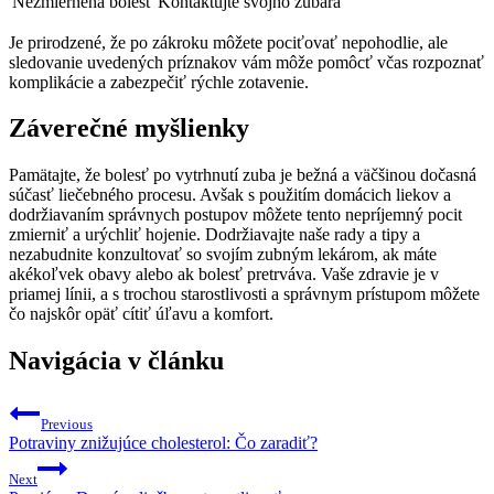
Nezmiernená bolesť
Kontaktujte svojho zubára
Je prirodzené, že po zákroku môžete pociťovať nepohodlie, ale
sledovanie uvedených príznakov vám môže pomôcť včas rozpoznať
komplikácie a zabezpečiť rýchle zotavenie.
Záverečné myšlienky
Pamätajte, že bolesť po vytrhnutí zuba je bežná a väčšinou dočasná
súčasť liečebného procesu. Avšak s použitím domácich liekov a
dodržiavaním správnych postupov môžete tento nepríjemný pocit
zmierniť a urýchliť hojenie. Dodržiavajte naše rady a tipy a
nezabudnite konzultovať so svojím zubným lekárom, ak máte
akékoľvek obavy alebo ak bolesť pretrváva. Vaše zdravie je v
priamej línii, a s trochou starostlivosti a správnym prístupom môžete
čo najskôr opäť cítiť úľavu a komfort.
Navigácia v článku
Previous
Potraviny znižujúce cholesterol: Čo zaradiť?
Next