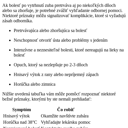
Ak bolesť po vytrhnutí zuba pretrváva aj po niekoľkých dňoch
alebo sa zhoršuje, je potrebné zvážiť vyhľadanie odbornej pomoci.
Niektoré príznaky môžu signalizovať komplikácie, ktoré si vyžadujú
zásah odborníka.
Pretrvávajúca alebo zhoršujúca sa bolesť
Neschopnosť otvoriť ústa alebo problémy s jedením
Intenzívne a neznesiteľné bolesti, ktoré nereagujú na lieky na
bolesť
Opuch, ktorý sa nezlepšuje po 2-3 dňoch
Hnisavý výtok z rany alebo nepríjemný zápach
Horúčka alebo zimnica
Nižšie uvedená tabuľka vám môže pomôcť rozpoznať niektoré
bežné príznaky, ktorými by ste nemali prehliadať:
Symptóm
Čo robiť
Hnisavý výtok
Okamžite navštívte zubára
Horúčka nad 38°C
Vyhľadajte lekársku pomoc