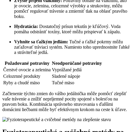
Zvýšte príjem vlákniny:
Potraviny bohaté na vlákninu, ako
je ovocie, zelenina, celozrnné výrobky a strukoviny, môžu
pomôcť regulovať trávenie a zmierniť tlak na oblasť pravého
boku.
Hydratácia:
Dostatočný prísun tekutín je kľúčový. Voda
pomáha odstrániť toxíny, ktoré môžu prispievať k zápalu.
Vyhnite sa ťažkým jedlám:
Tučné a ťažké pokrmy môžu
zaťažovať tráviaci systém. Namiesto toho uprednostnite ľahké
a stráviteľné jedlá.
Požadované potraviny
Neodporúčané potraviny
Čerstvé ovocie a zelenina
Vyprážané jedlá
Celozrnné produkty
Sladené nápoje
Ryby a chudé mäso
Tučné mäso
Začlenenie týchto zmien do vášho jedálnička môže pomôcť zlepšiť
vaše trávenie a znížiť nepríjemné pocity spojené s bolesťou na
pravom boku. Kombinácia správneho stravovania s ďalšími
domácimi liečbami môže byť efektívnym krokom na ceste k úľave.
Fyzioterapeutické a cvičebné metódy na