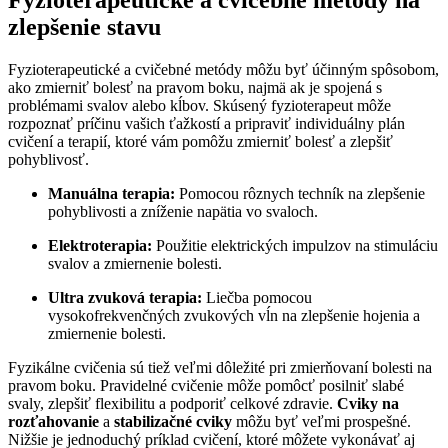
zlepšenie stavu
Fyzioterapeutické a cvičebné metódy môžu byť účinným spôsobom,
ako zmierniť bolesť na pravom boku, najmä ak je spojená s
problémami svalov alebo kĺbov. Skúsený fyzioterapeut môže
rozpoznať príčinu vašich ťažkostí a pripraviť individuálny plán
cvičení a terapií, ktoré vám pomôžu zmierniť bolesť a zlepšiť
pohyblivosť.
Manuálna terapia:
Pomocou rôznych techník na zlepšenie
pohyblivosti a zníženie napätia vo svaloch.
Elektroterapia:
Použitie elektrických impulzov na stimuláciu
svalov a zmiernenie bolesti.
Ultra zvuková terapia:
Liečba pomocou
vysokofrekvenčných zvukových vĺn na zlepšenie hojenia a
zmiernenie bolesti.
Fyzikálne cvičenia sú tiež veľmi dôležité pri zmierňovaní bolesti na
pravom boku. Pravidelné cvičenie môže pomôcť posilniť slabé
svaly, zlepšiť flexibilitu a podporiť celkové zdravie.
Cviky na
rozťahovanie
a
stabilizačné cviky
môžu byť veľmi prospešné.
Nižšie je jednoduchý príklad cvičení, ktoré môžete vykonávať aj