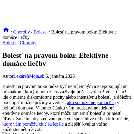
/
Choroby
/
Bolesťi
/
Bolesť na pravom boku: Efektívne
domáce liečby
Bolesťi
|
Choroby
Bolesť na pravom boku: Efektívne
domáce liečby
Autor
LekáreňMoja.sk
6. januára 2026
Bolesť na pravom boku môže byť nepríjemným a znepokojujúcim
príznakom, ktorý mnohí z nás zažívajú počas svojho života. Či už
ide o mierne diskomfortné pocity alebo intenzívnu bolesť, je dôležité
pochopiť možné príčiny a vedieť,
ako si môžeme pomôcť aj
v
pohodlí domova. V tomto článku vám predstavíme niektoré
efektívne domáce liečby, ktoré môžu zmierniť bolesť a priniesť
úľavu. Sme tu, aby sme vám poskytli spoľahlivé rady a informácie,
ktoré vám pomôžu cítiť sa lepšie
a zlepšiť kvalitu vášho
každodenného života.