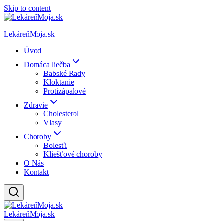
Skip to content
LekáreňMoja.sk
Úvod
Domáca liečba
Babské Rady
Kloktanie
Protizápalové
Zdravie
Cholesterol
Vlasy
Choroby
Bolesťi
Kliešťové choroby
O Nás
Kontakt
LekáreňMoja.sk