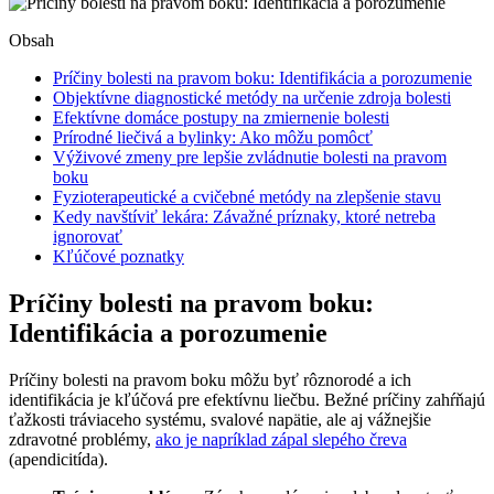
Obsah
Príčiny bolesti na pravom boku: Identifikácia a porozumenie
Objektívne diagnostické metódy na určenie zdroja bolesti
Efektívne domáce postupy na zmiernenie bolesti
Prírodné liečivá a bylinky: Ako môžu pomôcť
Výživové zmeny pre lepšie zvládnutie bolesti na pravom
boku
Fyzioterapeutické a cvičebné metódy na zlepšenie stavu
Kedy navštíviť lekára: Závažné príznaky, ktoré netreba
ignorovať
Kľúčové poznatky
Príčiny bolesti na pravom boku:
Identifikácia a porozumenie
Príčiny bolesti na pravom boku môžu byť rôznorodé a ich
identifikácia je kľúčová pre efektívnu liečbu. Bežné príčiny zahŕňajú
ťažkosti tráviaceho systému, svalové napätie, ale aj vážnejšie
zdravotné problémy,
ako je napríklad zápal slepého čreva
(apendicitída).