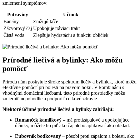
zmiernení symptómov:
Potraviny
Účinok
Banány
Znižujú kŕče
Zázvorový čaj
Upokojuje tráviaci trakt
Čistá voda
Zlepšuje hydratáciu a funkciu obličiek
Prírodné liečivá a bylinky: Ako môžu
pomôcť
Príroda nám poskytuje široké spektrum liečiv a byliniek, ktoré môžu
efektívne pomôcť pri bolesti na pravom boku. V kombinácii s
vhodnými domácimi liečbami, tieto prírodné prostriedky môžu
zmierniť nepohodlie a podporiť celkové zdravie.
Niektoré účinné prírodné liečivá a bylinky zahŕňajú:
Rumanček kamilkový
– má protizápalové a upokojujúce
účinky, môžete ho piť ako čaj alebo aplikovať ako obklad.
Ľubovník bodkovaný
– pôsobí proti zápalom a bolesti, ako