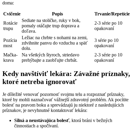
doma:
Cvičenie
Popis
Trvanie/Repetície
Sediate na stoličke, ruky v bok,
Rotácie
2-3 série po 10
pomaly otáčajte trup doprava a
trupu
opakovaní
doľava.
Ležiac na chrbte s nohami na zemi,
Pozícia
3 série po 10
zdvihnite panvu do vzduchu a späť
most
opakovaní
dolu.
Mačka-
Na všetkých štyroch, striedavo
2-3 série po 10
krava
prehýbajte a zaobľujte chrbát.
opakovaní
Kedy navštíviť lekára: Závažné príznaky,
ktoré netreba ignorovať
Je dôležité venovať pozornosť svojmu telu a rozpoznať príznaky,
ktoré by mohli naznačovať vážnejší zdravotný problém. Ak pocítite
bolesť na pravom boku a sprevádzajú ju niektoré z nasledujúcich
príznakov, je nevyhnutné kontaktovať lekára:
Silná a neustávajúca bolesť
, ktorá bráni v bežných
činnostiach a spočívaní.