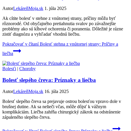
Autor
LekáreňMoja.sk
1. júla 2025
Ak cítite bolesť v stehne z vnútornej strany, príčiny môžu byť
rôznorodé. Od obyčajného pretiahnutia svalov po závažnejšie
problémy ako sú kĺbové ochorenia či poranenia. Dôležité je rázne
zistiť diagnózu a vyhľadať vhodnú liečbu.
Pokračovať v čítaní
Bolesť stehna z vnútornej strany: Príčiny a
liečba
Bolesťi
|
Choroby
Bolesť slepého čreva: Príznaky a liečba
Autor
LekáreňMoja.sk
16. júla 2025
Bolesť slepého čreva sa prejavuje ostrou bolesťou vpravo dole v
brušnej dutine. Ak sa nelieči včas, môže dôjsť k vážnym
komplikáciám. Liečba zahŕňa chirurgický zákrok na odstránenie
zápaleného slepého čreva.