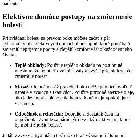
pacienta.
Efektívne domáce postupy na zmiernenie
bolesti
Pri zvládaní bolesti na pravom boku môžete začať s pár
jednoduchými a efektívnymi domácimi postupmi, ktoré pomáhajú
zmierniť nepríjemné pocity a zlepšiť komfort vášho každodenného
života.
Teplé obklady:
Použitie teplého obkladu na postihnuté
miesto môže pomôcť uvoľniť svaly a zvýšiť prietok krvi, čo
zmierňuje bolesť.
Masáže:
Jemná masáž pravého boku môže pomôcť uvoľniť
napätie v svaloch a tkanivách. Použite prírodné éterické oleje,
ako je levanduľa alebo eukalyptus, ktoré majú upokojujúce
vlastnosti.
Odpočinok a relaxácia:
Doprajte si dostatok času na
odpočinok. Vyhnite sa náročným fyzickým aktivitám, ktoré
by mohli zhoršiť bolesť.
Jedálne zvyky a hydratácia tiež môžu hrať významnú úlohu pri