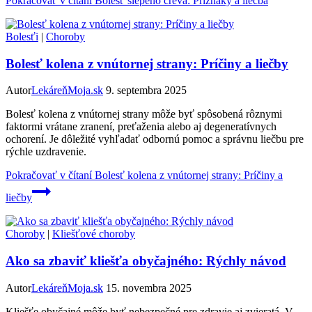
Pokračovať v čítaní
Bolesť slepého čreva: Príznaky a liečba
Bolesťi
|
Choroby
Bolesť kolena z vnútornej strany: Príčiny a liečby
Autor
LekáreňMoja.sk
9. septembra 2025
Bolesť kolena z vnútornej strany môže byť spôsobená rôznymi
faktormi vrátane zranení, preťaženia alebo aj degeneratívnych
ochorení. Je dôležité vyhľadať odbornú pomoc a správnu liečbu pre
rýchle uzdravenie.
Pokračovať v čítaní
Bolesť kolena z vnútornej strany: Príčiny a
liečby
Choroby
|
Kliešťové choroby
Ako sa zbaviť kliešťa obyčajného: Rýchly návod
Autor
LekáreňMoja.sk
15. novembra 2025
Kliešťe obyčajné môže byť nebezpečné pre zdravie aj zvieratá. V