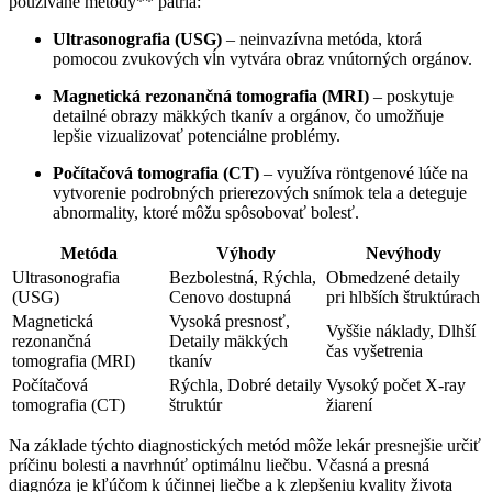
používané metódy** patria:
Ultrasonografia (USG)
– neinvazívna metóda, ktorá
pomocou zvukových vĺn vytvára obraz vnútorných orgánov.
Magnetická rezonančná tomografia (MRI)
– poskytuje
detailné obrazy mäkkých tkanív a orgánov, čo umožňuje
lepšie vizualizovať potenciálne problémy.
Počítačová tomografia (CT)
– využíva röntgenové lúče na
vytvorenie podrobných prierezových snímok tela a deteguje
abnormality, ktoré môžu spôsobovať bolesť.
Metóda
Výhody
Nevýhody
Ultrasonografia
Bezbolestná, Rýchla,
Obmedzené detaily
(USG)
Cenovo dostupná
pri hlbších štruktúrach
Magnetická
Vysoká presnosť,
Vyššie náklady, Dlhší
rezonančná
Detaily mäkkých
čas vyšetrenia
tomografia (MRI)
tkanív
Počítačová
Rýchla, Dobré detaily
Vysoký počet X-ray
tomografia (CT)
štruktúr
žiarení
Na základe týchto diagnostických metód môže lekár presnejšie určiť
príčinu bolesti a navrhnúť optimálnu liečbu. Včasná a presná
diagnóza je kľúčom k účinnej liečbe a k zlepšeniu kvality života