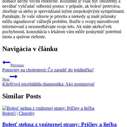
domáce liečby veľmi efektívne. Rozumné je však byť obozretný a
neváhať vyhľadať odbornú pomoc v prípade, ak bolesť pretrváva,
zhoršuje sa alebo je sprevádzaná inými znepokojivými symptómami.
Pamätajte, že vaše zdravie je priorita a niekedy aj malé príznaky
môžu signalizovať vážnejší problém. Buďte o svojej starostlivosti
informovaní a nezanedbávajte svoje telo. Ak máte akékoľvek
pochybnosti, konzultácia s lekárom vám môže poskytnúť potrebnú
istotu a správne riešenie.
Navigácia v článku
Previous
Potraviny na cholesterol: Čo zaradiť do jedálnička?
Next
Kliešťová encefalitída diagnostika: Ako postupovať
Similar Posts
Bolesťi
|
Choroby
Bolesť stehna z vnútornej strany: Príčiny a liečba