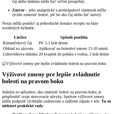
čaj alebo tinktúra môže byť veľmi prospešný.
Zázvor
– jeho analgetické a protizápalové vlastnosti môžu
rýchlo zmierniť bolesť, piť ho ako čaj alebo žuť surový.
Neraz môžu pomôcť aj jednoduché domáce recepty na báze
uvedených byliniek:
Liečivo
Spôsob použitia
Rumančekový čaj
Piť 2-3 krát denne
Obklad zo zázvoru
Aplikovať na bolestivé miesto 15-20 minút
Ľubovníkova tinktúra
20 kvapiek do pohára s vodou, 2 krát denne
Výživové zmeny pre lepšie zvládnutie
bolesti na pravom boku
Jedným zo spôsobov, ako zmierniť bolesť na pravom boku, je
prispôsobiť svoje stravovacie návyky. Správne výživové zmeny
môžu podporiť rýchlejšie uzdravenie a zníženie zápalu v tele.
Tu sú
niektoré praktické rady
: