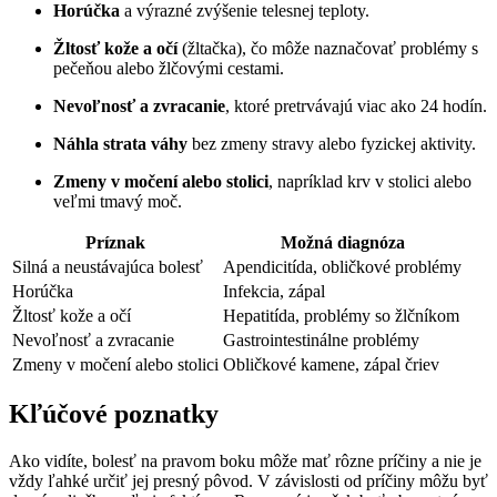
Horúčka
a výrazné zvýšenie telesnej teploty.
Žltosť kože a očí
(žltačka), čo môže naznačovať problémy s
pečeňou alebo žlčovými cestami.
Nevoľnosť a zvracanie
, ktoré pretrvávajú viac ako 24 hodín.
Náhla strata váhy
bez zmeny stravy alebo fyzickej aktivity.
Zmeny v močení alebo stolici
, napríklad krv v stolici alebo
veľmi tmavý moč.
Príznak
Možná diagnóza
Silná a neustávajúca bolesť
Apendicitída, obličkové problémy
Horúčka
Infekcia, zápal
Žltosť kože a očí
Hepatitída, problémy so žlčníkom
Nevoľnosť a zvracanie
Gastrointestinálne problémy
Zmeny v močení alebo stolici
Obličkové kamene, zápal čriev
Kľúčové poznatky
Ako vidíte, bolesť na pravom boku môže mať rôzne príčiny a nie je
vždy ľahké určiť jej presný pôvod. V závislosti od príčiny môžu byť