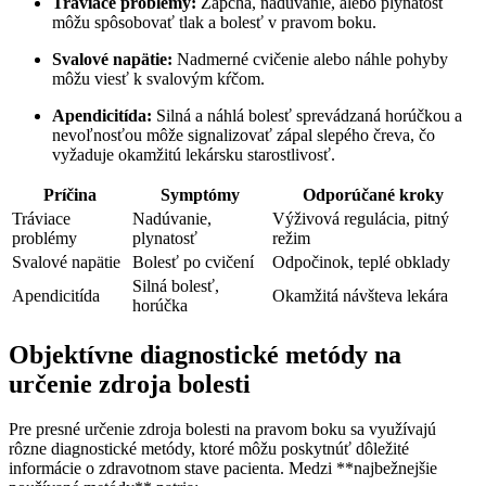
Tráviace problémy:
Zápcha, nadúvanie, alebo plynatosť
môžu spôsobovať tlak a bolesť v pravom boku.
Svalové napätie:
Nadmerné cvičenie alebo náhle pohyby
môžu viesť k svalovým kŕčom.
Apendicitída:
Silná a náhlá bolesť sprevádzaná horúčkou a
nevoľnosťou môže signalizovať zápal slepého čreva, čo
vyžaduje okamžitú lekársku starostlivosť.
Príčina
Symptómy
Odporúčané kroky
Tráviace
Nadúvanie,
Výživová regulácia, pitný
problémy
plynatosť
režim
Svalové napätie
Bolesť po cvičení
Odpočinok, teplé obklady
Silná bolesť,
Apendicitída
Okamžitá návšteva lekára
horúčka
Objektívne diagnostické metódy na
určenie zdroja bolesti
Pre presné určenie zdroja bolesti na pravom boku sa využívajú
rôzne diagnostické metódy, ktoré môžu poskytnúť dôležité
informácie o zdravotnom stave pacienta. Medzi **najbežnejšie