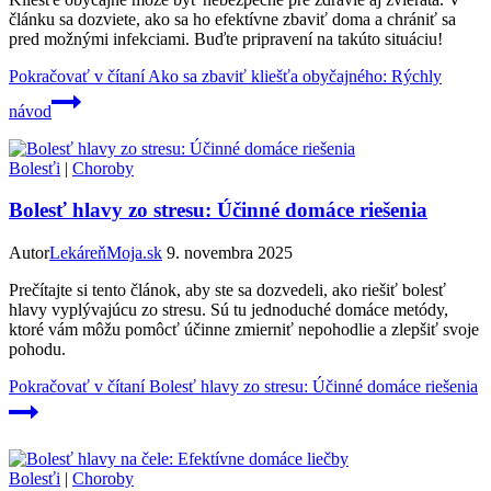
článku sa dozviete, ako sa ho efektívne zbaviť doma a chrániť sa
pred možnými infekciami. Buďte pripravení na takúto situáciu!
Pokračovať v čítaní
Ako sa zbaviť kliešťa obyčajného: Rýchly
návod
Bolesťi
|
Choroby
Bolesť hlavy zo stresu: Účinné domáce riešenia
Autor
LekáreňMoja.sk
9. novembra 2025
Prečítajte si tento článok, aby ste sa dozvedeli, ako riešiť bolesť
hlavy vyplývajúcu zo stresu. Sú tu jednoduché domáce metódy,
ktoré vám môžu pomôcť účinne zmierniť nepohodlie a zlepšiť svoje
pohodu.
Pokračovať v čítaní
Bolesť hlavy zo stresu: Účinné domáce riešenia
Bolesťi
|
Choroby