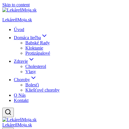
Skip to content
LekáreňMoja.sk
Úvod
Domáca liečba
Babské Rady
Kloktanie
Protizápalové
Zdravie
Cholesterol
Vlasy
Choroby
Bolesťi
Kliešťové choroby
O Nás
Kontakt
LekáreňMoja.sk