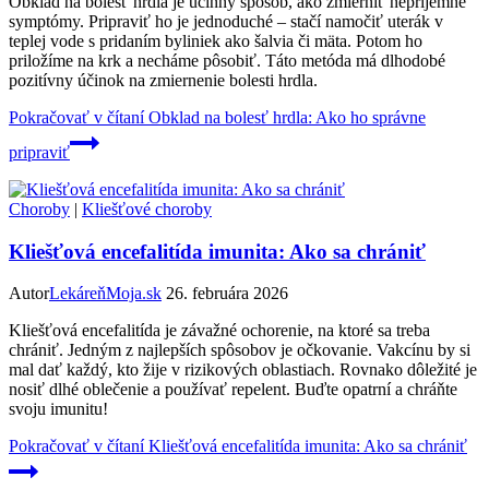
Obklad na bolesť hrdla je účinný spôsob, ako zmierniť nepríjemné
symptómy. Pripraviť ho je jednoduché – stačí namočiť uterák v
teplej vode s pridaním byliniek ako šalvia či mäta. Potom ho
priložíme na krk a necháme pôsobiť. Táto metóda má dlhodobé
pozitívny účinok na zmiernenie bolesti hrdla.
Pokračovať v čítaní
Obklad na bolesť hrdla: Ako ho správne
pripraviť
Choroby
|
Kliešťové choroby
Kliešťová encefalitída imunita: Ako sa chrániť
Autor
LekáreňMoja.sk
26. februára 2026
Kliešťová encefalitída je závažné ochorenie, na ktoré sa treba
chrániť. Jedným z najlepších spôsobov je očkovanie. Vakcínu by si
mal dať každý, kto žije v rizikových oblastiach. Rovnako dôležité je
nosiť dlhé oblečenie a používať repelent. Buďte opatrní a chráňte
svoju imunitu!
Pokračovať v čítaní
Kliešťová encefalitída imunita: Ako sa chrániť