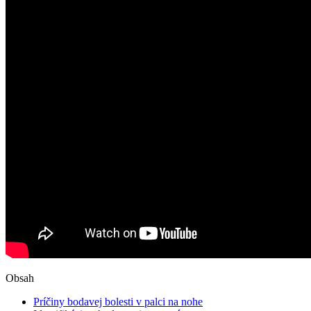
Obsah
Príčiny bodavej bolesti v palci na nohe