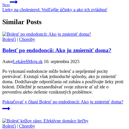
Next
Lieky na cholesterol: Vedľajšie účinky a ako ich zvládnuť
Similar Posts
Bolesťi
|
Choroby
Bolesť po endodoncii: Ako ju zmierniť doma?
Autor
LekáreňMoja.sk
10. septembra 2025
Po vykonaní endodoncie môže bolesť a nepríjemné pocity
pretrvávať. Existujú však jednoduché spôsoby, ako ju zmierniť
doma. Dodržiavajte odporúčania od zubára a používajte lieky proti
bolesti. Dôležité je nezanedbávať svoje zdravie ať už ide o
preventívu alebo riešenie vzniknutých problémov.
Pokračovať v čítaní
Bolesť po endodoncii: Ako ju zmierniť doma?
Bolesťi
|
Choroby