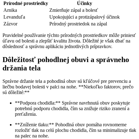
Prírodné prostriedky
Účinky
Arnika
Zmierňuje zápal a bolesť
Levanduľa
Upokojujúci a protizápalový účinok
Zázvor
Prírodný prostriedok na zápal
Pravidelné používanie týchto prírodných prostriedkov môže priniesť
úľavu od bolesti a zlepšiť kvalitu života. Dôležité je však dbať na
dôslednosť a správnu aplikáciu jednotlivých prípravkov.
Dôležitosť pohodlnej obuvi a správneho
držania tela
Správne držanie tela a pohodlná obuv sú kľúčové pre prevenciu a
liečbu bodavej bolesti v palci na nohe. **Niekoľko faktorov, prečo
sú dôležité:**
**Podpora chodidla:** Správne navrhnutá obuv poskytuje
potrebnú podporu chodidla, čím sa znižuje riziko zranení a
preťaženia.
**Zníženie tlaku:** Pohodlná obuv pomáha rovnomerne
rozložiť tlak na celú plochu chodidla, čím sa minimalizuje tlak
na palec na nohe.