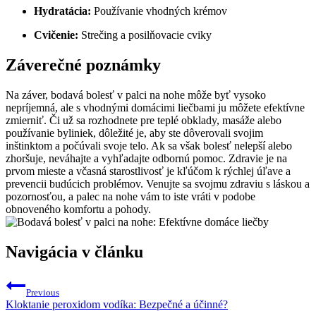
Hydratácia:
Používanie vhodných krémov
Cvičenie:
Strečing a posilňovacie cviky
Záverečné poznámky
Na záver, bodavá bolesť v palci na nohe môže byť vysoko
nepríjemná, ale s vhodnými domácimi liečbami ju môžete efektívne
zmierniť. Či už sa rozhodnete pre teplé obklady, masáže alebo
používanie byliniek, dôležité je, aby ste dôverovali svojim
inštinktom a počúvali svoje telo. Ak sa však bolesť nelepší alebo
zhoršuje, neváhajte a vyhľadajte odbornú pomoc. Zdravie je na
prvom mieste a včasná starostlivosť je kľúčom k rýchlej úľave a
prevencii budúcich problémov. Venujte sa svojmu zdraviu s láskou a
pozornosťou, a palec na nohe vám to iste vráti v podobe
obnoveného komfortu a pohody.
Navigácia v článku
Previous
Kloktanie peroxidom vodíka: Bezpečné a účinné?