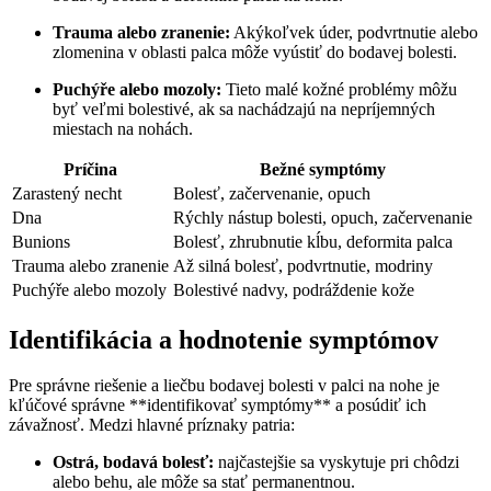
Trauma alebo zranenie:
Akýkoľvek úder, podvrtnutie alebo
zlomenina v oblasti palca môže vyústiť do bodavej bolesti.
Puchýře alebo mozoly:
Tieto malé kožné problémy môžu
byť veľmi bolestivé, ak sa nachádzajú na nepríjemných
miestach na nohách.
Príčina
Bežné symptómy
Zarastený necht
Bolesť, začervenanie, opuch
Dna
Rýchly nástup bolesti, opuch, začervenanie
Bunions
Bolesť, zhrubnutie kĺbu, deformita palca
Trauma alebo zranenie
Až silná bolesť, podvrtnutie, modriny
Puchýře alebo mozoly
Bolestivé nadvy, podráždenie kože
Identifikácia a hodnotenie symptómov
Pre správne riešenie a liečbu bodavej bolesti v palci na nohe je
kľúčové správne **identifikovať symptómy** a posúdiť ich
závažnosť. Medzi hlavné príznaky patria:
Ostrá, bodavá bolesť:
najčastejšie sa vyskytuje pri chôdzi
alebo behu, ale môže sa stať permanentnou.