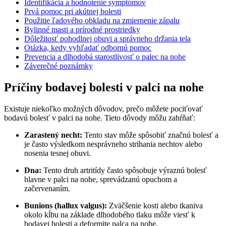
Identifikácia a hodnotenie symptómov
Prvá pomoc pri akútnej bolesti
Použitie ľadového obkladu na zmiernenie zápalu
Bylinné masti a prírodné prostriedky
Dôležitosť pohodlnej obuvi a správneho držania tela
Otázka, kedy vyhľadať odbornú pomoc
Prevencia a dlhodobá starostlivosť o palec na nohe
Záverečné poznámky
Príčiny bodavej bolesti v palci na nohe
Existuje niekoľko možných dôvodov, prečo môžete pociťovať
bodavú bolesť v palci na nohe. Tieto dôvody môžu zahŕňať:
Zarastený necht:
Tento stav môže spôsobiť značnú bolesť a
je často výsledkom nesprávneho strihania nechtov alebo
nosenia tesnej obuvi.
Dna:
Tento druh artritídy často spôsobuje výraznú bolesť
hlavne v palci na nohe, sprevádzanú opuchom a
začervenaním.
Bunions (hallux valgus):
Zväčšenie kosti alebo tkaniva
okolo kĺbu na základe dlhodobého tlaku môže viesť k
bodavej bolesti a deformite palca na nohe.