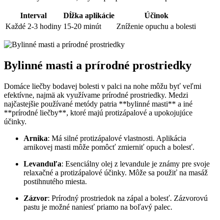
Interval
Dĺžka aplikácie
Účinok
Každé 2-3 hodiny
15-20 minút
Zníženie opuchu a bolesti
Bylinné masti a prírodné prostriedky
Domáce liečby bodavej bolesti v palci na nohe môžu byť veľmi
efektívne, najmä ak využívame prírodné prostriedky. Medzi
najčastejšie používané metódy patria **bylinné masti** a iné
**prírodné liečby**, ktoré majú protizápalové a upokojujúce
účinky.
Arnika
: Má silné protizápalové vlastnosti. Aplikácia
arnikovej masti môže pomôcť zmierniť opuch a bolesť.
Levanduľa
: Esenciálny olej z levandule je známy pre svoje
relaxačné a protizápalové účinky. Môže sa použiť na masáž
postihnutého miesta.
Zázvor
: Prírodný prostriedok na zápal a bolesť. Zázvorovú
pastu je možné naniesť priamo na boľavý palec.