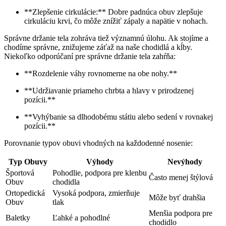
**Zlepšenie cirkulácie:** Dobre padnúca obuv zlepšuje
cirkuláciu krvi, čo môže znížiť zápaly a napätie v nohach.
Správne držanie tela zohráva tiež významnú úlohu. Ak stojíme a
chodíme správne, znižujeme záťaž na naše chodidlá a kĺby.
Niekoľko odporúčaní pre správne držanie tela zahŕňa:
**Rozdelenie váhy rovnomerne na obe nohy.**
**Udržiavanie priameho chrbta a hlavy v prirodzenej
pozícii.**
**Vyhýbanie sa dlhodobému státiu alebo sedení v rovnakej
pozícii.**
Porovnanie typov obuvi vhodných na každodenné nosenie:
Typ Obuvy
Výhody
Nevýhody
Športová
Pohodlie, podpora pre klenbu
Často menej štýlová
Obuv
chodidla
Ortopedická
Vysoká podpora, zmierňuje
Môže byť drahšia
Obuv
tlak
Menšia podpora pre
Baletky
Ľahké a pohodlné
chodidlo