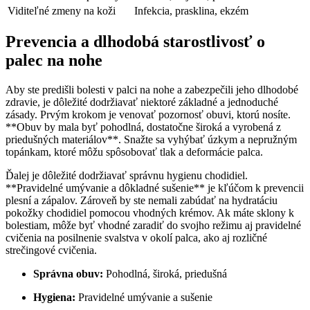
Viditeľné zmeny na koži
Infekcia, prasklina, ekzém
Prevencia a dlhodobá starostlivosť o
palec na nohe
Aby ste predišli bolesti v palci na nohe a zabezpečili jeho dlhodobé
zdravie, je dôležité dodržiavať niektoré základné a jednoduché
zásady. Prvým krokom je venovať pozornosť obuvi, ktorú nosíte.
**Obuv by mala byť pohodlná, dostatočne široká a vyrobená z
priedušných materiálov**. Snažte sa vyhýbať úzkym a nepružným
topánkam, ktoré môžu spôsobovať tlak a deformácie palca.
Ďalej je dôležité dodržiavať správnu hygienu chodidiel.
**Pravidelné umývanie a dôkladné sušenie** je kľúčom k prevencii
plesní a zápalov. Zároveň by ste nemali zabúdať na hydratáciu
pokožky chodidiel pomocou vhodných krémov. Ak máte sklony k
bolestiam, môže byť vhodné zaradiť do svojho režimu aj pravidelné
cvičenia na posilnenie svalstva v okolí palca, ako aj rozličné
strečingové cvičenia.
Správna obuv:
Pohodlná, široká, priedušná
Hygiena:
Pravidelné umývanie a sušenie