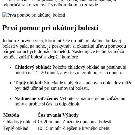
odporúča sa konzultovať s odborníkom na zdravie.
Prvá pomoc pri akútnej bolesti
Jednou z prvých vecí, ktorú môžete urobiť pri akútnej bodavej
bolesti v palci na nohe, je poskytnúť si okamžitú úľavu pomocou
pár jednoduchých domácich metód. Nasledujúce techniky môžu
pomôcť znížiť bolesť a zlepšiť komfort:
Chladový obklad:
Položte chladový obklad na postihnuté
miesto na 15–20 minút, aby ste zmiernili bolesť a opuch.
Teplý obklad:
Striedanie teplých a studených obkladov môže
byť tiež účinné pri zmierňovaní bolesti.
Nadmerné zaťaženie:
Vyhnite sa nadmernému zaťaženiu
nohy a urobte si čas na odpočinok.
Metóda
Čas trvania
Výhody
Chladový obklad
15-20 minút
Zníženie opuchu a bolesti
Teplý obklad
10-15 minút
Zlepšenie krvného obehu