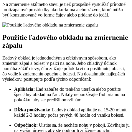
Na zmiernenie akútneho stavu je tiež prospešné vyskúšať prírodné
protizápalové prostriedky ako kurkuma alebo zázvor, ktoré môžu
byť konzumované vo forme čajov alebo pridané do jedál.
Použitie ľadového obkladu na zmiernenie
zápalu
Ľadový obklad je jednoduchým a efektívnym spôsobom, ako
zmierniť zápal a bolesť v palci na nohe. Jeho chladivý účinok
pomáha zúžiť cievy, čím znižuje prítok krvi do postihnutej oblasti,
čo vedie k zmierneniu opuchu a bolesti. Na dosiahnutie najlepších
výsledkov, postupujte podľa týchto odporúčaní:
Aplikácia:
Ľad zabaľte do tenkého uteráka alebo použite
špeciálny obklad na ľad. Nikdy nepoužívajte ľad priamo na
pokožku, aby ste predišli omrzlinám.
Dĺžka používania:
Ľadový obklad aplikujte na 15-20 minút,
každé 2-3 hodiny počas prvých 48 hodín od vzniku bolesti.
Odpočinok:
Uistite sa, že necháte nohu v pokoji. Zdvíhajte ju
na vyššiu úroveň, aby ste podporili zníženie opuchu.