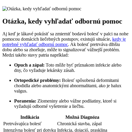
Otázka, kedy vyhľadať odbornú pomoc
Aj keď je lákavé pokúsiť sa zmierniť bodavú bolesť v palci na nohe
pomocou domácich liečebných postupov, existujú situácie,
kedy je
potrebné vyhľadať odbornú pomoc
. Ak bolesť pretrváva dlhšiu
dobu alebo sa zhoršuje, môže to signalizovať vážnejší problém.
Medzi takéto stavy patria napríklad:
Opuch a zápal:
Toto môže byť príznakom infekcie alebo
dny, čo vyžaduje lekársky zásah.
Ortopedické problémy:
Bolesť spôsobená deformitami
chodidla alebo anatomickými abnormalitami, ako je halux
valgus.
Poranenia:
Zlomeniny alebo vážne podliatiny, ktoré si
vyžadujú odborné vyšetrenie a liečbu.
Indikácia
Možná Diagnóza
Pretrvávajúca bolesť
Chronická stavba, zápal
Intenzívna bolesť pri dotyku
Infekcia, dojació, prasklina