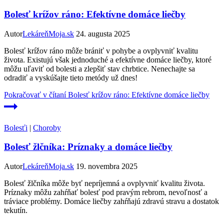
Bolesť krížov ráno: Efektívne domáce liečby
Autor
LekáreňMoja.sk
24. augusta 2025
Bolesť krížov ráno môže brániť v pohybe a ovplyvniť kvalitu
života. Existujú však jednoduché a efektívne domáce liečby, ktoré
môžu uľaviť od bolesti a zlepšiť stav chrbtice. Nenechajte sa
odradiť a vyskúšajte tieto metódy už dnes!
Pokračovať v čítaní
Bolesť krížov ráno: Efektívne domáce liečby
Bolesťi
|
Choroby
Bolesť žlčníka: Príznaky a domáce liečby
Autor
LekáreňMoja.sk
19. novembra 2025
Bolesť žlčníka môže byť nepríjemná a ovplyvniť kvalitu života.
Príznaky môžu zahŕňať bolesť pod pravým rebrom, nevoľnosť a
tráviace problémy. Domáce liečby zahŕňajú zdravú stravu a dostatok
tekutín.