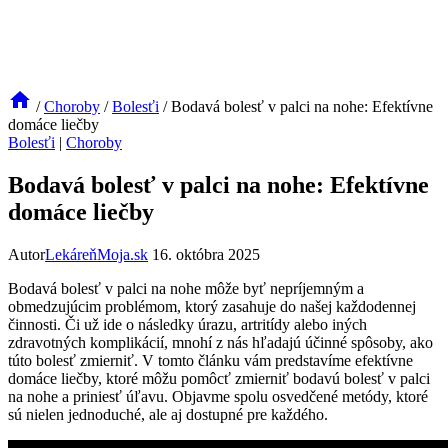
/
Choroby
/
Bolesťi
/
Bodavá bolesť v palci na nohe: Efektívne
domáce liečby
Bolesťi
|
Choroby
Bodavá bolesť v palci na nohe: Efektívne
domáce liečby
Autor
LekáreňMoja.sk
16. októbra 2025
Bodavá bolesť v palci na nohe môže byť nepríjemným a
obmedzujúcim problémom, ktorý zasahuje do našej každodennej
činnosti. Či už ide o následky úrazu, artritídy alebo iných
zdravotných komplikácií, mnohí z nás hľadajú účinné spôsoby, ako
túto bolesť zmierniť. V tomto článku vám predstavíme efektívne
domáce liečby, ktoré môžu pomôcť zmierniť bodavú bolesť v palci
na nohe a priniesť úľavu. Objavme spolu osvedčené metódy, ktoré
sú nielen jednoduché, ale aj dostupné pre každého.