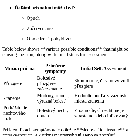
Ďalšími príznakmi môžu byť:
Opuch
Začervenanie
Obmedzená pohyblivosť
Table below shows **various possible conditions** that might be
causing the pain, along with initial steps for assessment:
Primárne
Možná príčina
Initial Self-Assessment
symptómy
Bolestivé
Skontrolujte, či sa nevytvorili
Pľuzgiere
pľuzgiere,
pľuzgiere
začervenanie
Modriny, opuch,
Hodnotte podľa závažnosti a
Zranenie
výrazná bolesť
miesta zranenia
Podráždenie
Bolestivý necht,
Zhodnoťte, či necht nie je
nechtového
opuch
zarastajúci alebo infikovaný
lôžka
Pri identifikácii symptómov je dôležité **sledovať ich trvanie** a
**frekvenciu**. Ak príznaky pretrvávajú alebo sa zhoršujú,