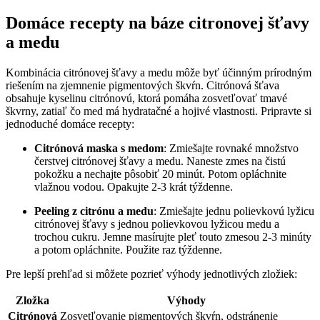
Domáce recepty ‍na báze citronovej šťavy
a medu
Kombinácia citrónovej šťavy a medu ⁢môže byť účinným prírodným
riešením na zjemnenie pigmentových ‍škvŕn. ⁢Citrónová​ šťava
obsahuje kyselinu citrónovú, ktorá ‍pomáha zosvetľovať tmavé
škvrny, ‌zatiaľ čo med má hydratačné a hojivé vlastnosti. Pripravte ⁣si
jednoduché domáce recepty:
Citrónová‍ maska s medom
: Zmiešajte rovnaké množstvo
⁣čerstvej citrónovej ⁢šťavy a medu. Naneste zmes na čistú
pokožku⁢ a⁤ nechajte pôsobiť 20 minút. Potom⁣ opláchnite‌
vlažnou vodou. Opakujte 2-3​ krát týždenne.
Peeling‌ z citrónu a medu
: Zmiešajte jednu ‌polievkovú lyžicu
⁢citrónovej šťavy​ s jednou‍ polievkovou lyžicou ‍medu ‍a
trochou cukru. Jemne masírujte pleť touto zmesou 2-3 minúty
a potom⁣ opláchnite. Použite raz týždenne.
Pre lepší prehľad⁢ si môžete pozrieť výhody jednotlivých zložiek:
Zložka
Výhody
Citrónová
Zosvetľovanie⁢ pigmentových škvŕn, odstránenie