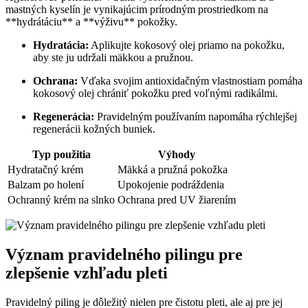
mastných kyselín je vynikajúcim prírodným prostriedkom na⁣
**hydrátáciu** a **výživu** pokožky.
Hydratácia:
Aplikujte kokosový olej priamo na pokožku,
aby ste ju udržali mäkkou ​a⁢ pružnou.
Ochrana:
Vďaka svojim antioxidačným​ vlastnostiam pomáha
kokosový olej chrániť pokožku pred voľnými radikálmi.
Regenerácia:
Pravidelným používaním napomáha rýchlejšej
⁢regenerácii‌ kožných ‍buniek.
Typ použitia
Výhody
Hydratačný ⁣krém
Mäkká⁢ a pružná pokožka
Balzam​ po holení
Upokojenie podráždenia
Ochranný krém na slnko
Ochrana pred UV žiarením
Význam pravidelného pilingu pre
⁤zlepšenie vzhľadu pleti
Pravidelný piling je dôležitý nielen⁣ pre čistotu ⁤pleti, ale aj pre jej‍