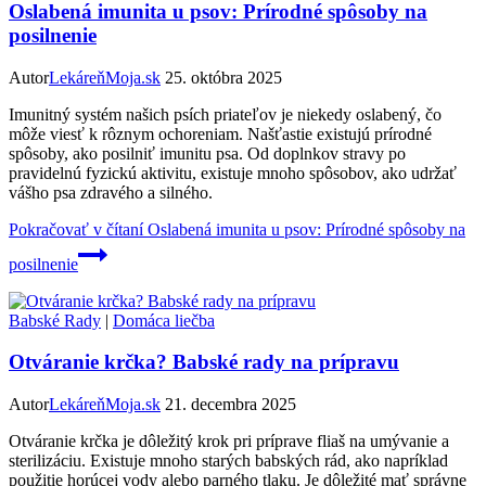
Oslabená imunita u psov: Prírodné spôsoby na
posilnenie
Autor
LekáreňMoja.sk
25. októbra 2025
Imunitný systém našich psích priateľov je niekedy oslabený, čo
môže viesť k rôznym ochoreniam. Našťastie existujú prírodné
spôsoby, ako posilniť imunitu psa. Od doplnkov stravy po
pravidelnú fyzickú aktivitu, existuje mnoho spôsobov, ako udržať
vášho psa zdravého a silného.
Pokračovať v čítaní
Oslabená imunita u psov: Prírodné spôsoby na
posilnenie
Babské Rady
|
Domáca liečba
Otváranie krčka? Babské rady na prípravu
Autor
LekáreňMoja.sk
21. decembra 2025
Otváranie krčka je dôležitý krok pri príprave fliaš na umývanie a
sterilizáciu. Existuje mnoho starých babských rád, ako napríklad
použitie horúcej vody alebo parného tlaku. Je dôležité mať správne