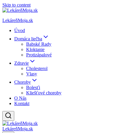
Skip to content
LekáreňMoja.sk
Úvod
Domáca liečba
Babské Rady
Kloktanie
Protizápalové
Zdravie
Cholesterol
Vlasy
Choroby
Bolesťi
Kliešťové choroby
O Nás
Kontakt
LekáreňMoja.sk