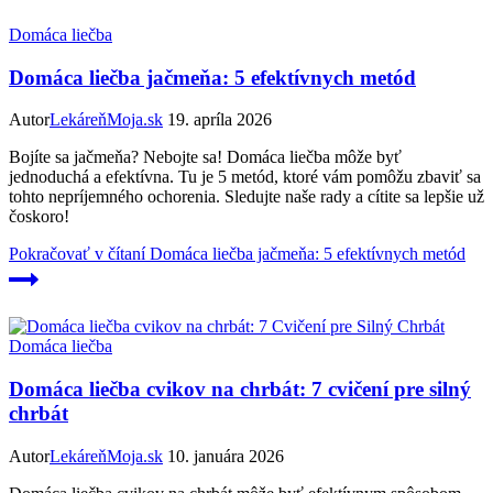
Domáca liečba
Domáca liečba jačmeňa: 5 efektívnych metód
Autor
LekáreňMoja.sk
19. apríla 2026
Bojíte sa jačmeňa? Nebojte sa! Domáca liečba môže byť
jednoduchá a efektívna. Tu je 5 metód, ktoré vám pomôžu zbaviť sa
tohto nepríjemného ochorenia. Sledujte naše rady a cítite sa lepšie už
čoskoro!
Pokračovať v čítaní
Domáca liečba jačmeňa: 5 efektívnych metód
Domáca liečba
Domáca liečba cvikov na chrbát: 7 cvičení pre silný
chrbát
Autor
LekáreňMoja.sk
10. januára 2026