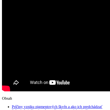
Obsah
Príčiny vzniku pigmentových škvŕn a ​ako ich⁣ predchádzať