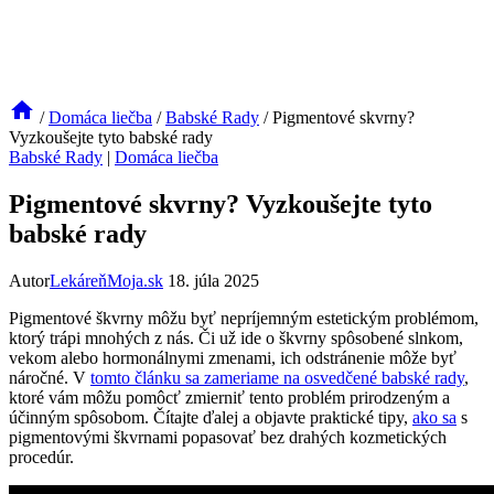
/
Domáca liečba
/
Babské Rady
/
Pigmentové skvrny?
Vyzkoušejte tyto babské rady
Babské Rady
|
Domáca liečba
Pigmentové skvrny? Vyzkoušejte tyto
babské rady
Autor
LekáreňMoja.sk
18. júla 2025
Pigmentové škvrny môžu byť nepríjemným estetickým problémom,
ktorý trápi mnohých z nás. Či už ide o škvrny spôsobené slnkom,
vekom alebo hormonálnymi zmenami, ich odstránenie môže‍ byť
náročné. V​
tomto článku sa zameriame na osvedčené babské rady
,
ktoré vám môžu pomôcť zmierniť tento⁣ problém ‍prirodzeným a
účinným spôsobom. Čítajte ďalej a objavte praktické​ tipy,
ako sa
⁢s
⁢pigmentovými škvrnami popasovať bez drahých kozmetických
procedúr.