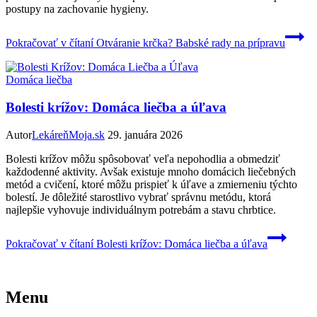
postupy na zachovanie hygieny.
Pokračovať v čítaní
Otváranie krčka? Babské rady na prípravu
Domáca liečba
Bolesti krížov: Domáca liečba a úľava
Autor
LekáreňMoja.sk
29. januára 2026
Bolesti krížov môžu spôsobovať veľa nepohodlia a obmedziť
každodenné aktivity. Avšak existuje mnoho domácich liečebných
metód a cvičení, ktoré môžu prispieť k úľave a zmierneniu týchto
bolestí. Je dôležité starostlivo vybrať správnu metódu, ktorá
najlepšie vyhovuje individuálnym potrebám a stavu chrbtice.
Pokračovať v čítaní
Bolesti krížov: Domáca liečba a úľava
Menu