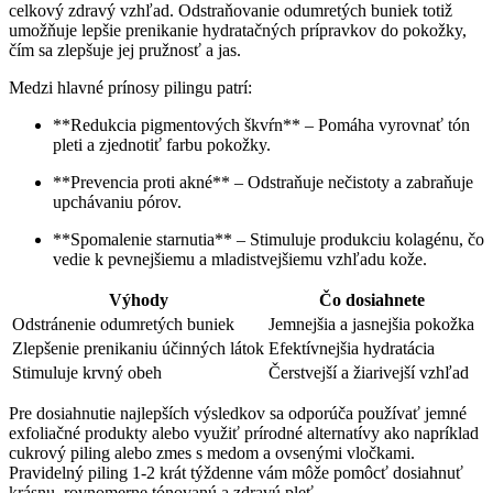
celkový zdravý​ vzhľad. Odstraňovanie⁣ odumretých buniek totiž
umožňuje lepšie ⁤prenikanie hydratačných prípravkov do ‍pokožky,
⁣čím sa zlepšuje jej pružnosť a jas.
Medzi hlavné prínosy pilingu patrí:
**Redukcia ‍pigmentových škvŕn** – Pomáha vyrovnať tón
⁢pleti a zjednotiť‌ farbu pokožky.
**Prevencia proti akné** – Odstraňuje ⁢nečistoty a zabraňuje
upchávaniu pórov.
**Spomalenie starnutia** – ⁢Stimuluje produkciu ‌kolagénu,​ čo
vedie k ⁣pevnejšiemu a mladistvejšiemu vzhľadu‌ kože.
Výhody
Čo dosiahnete
Odstránenie odumretých ‍buniek
Jemnejšia a jasnejšia pokožka
Zlepšenie prenikaniu účinných látok
Efektívnejšia hydratácia
Stimuluje krvný obeh
Čerstvejší a žiarivejší vzhľad
Pre dosiahnutie najlepších výsledkov‌ sa odporúča používať jemné
exfoliačné produkty alebo využiť‍ prírodné ⁣alternatívy ako‌ napríklad
cukrový piling‍ alebo ​zmes s medom a ovsenými vločkami.
Pravidelný ⁤piling 1-2 krát týždenne vám môže ‌pomôcť dosiahnuť
krásnu, ⁢rovnomerne tónovanú a zdravú pleť.