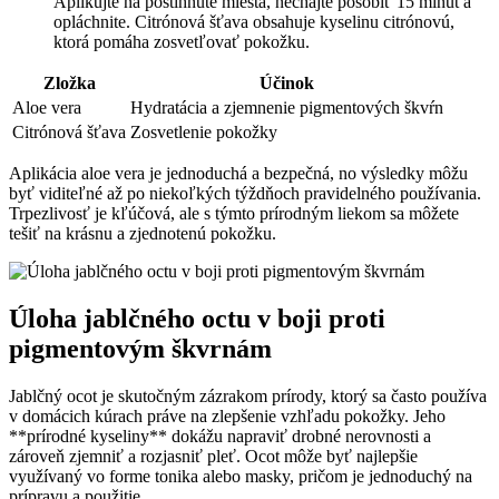
Aplikujte‍ na postihnuté ⁤miesta, ⁣nechajte‍ pôsobiť 15 ⁣minút a
opláchnite.‌ Citrónová šťava obsahuje ⁤kyselinu‌ citrónovú,
ktorá pomáha zosvetľovať pokožku.
Zložka
Účinok
Aloe vera
Hydratácia‍ a zjemnenie‌ pigmentových škvŕn
Citrónová šťava
Zosvetlenie ⁢pokožky
Aplikácia ‌aloe vera je jednoduchá ⁤a ‌bezpečná, no výsledky môžu‌
byť viditeľné⁤ až po niekoľkých​ týždňoch‌ pravidelného‍ používania. ​
Trpezlivosť‌ je kľúčová, ale s týmto prírodným liekom ⁢sa môžete
tešiť na krásnu a zjednotenú pokožku.
Úloha jablčného octu v boji proti
‌pigmentovým škvrnám
Jablčný ocot je skutočným zázrakom prírody, ktorý sa často používa
v⁢ domácich ​kúrach práve na zlepšenie vzhľadu pokožky. ‍Jeho
**prírodné kyseliny** dokážu napraviť drobné nerovnosti a‌
zároveň zjemniť a ⁣rozjasniť pleť. Ocot môže byť najlepšie
využívaný vo forme tonika alebo ‍masky, pričom je jednoduchý ‌na
prípravu a použitie.