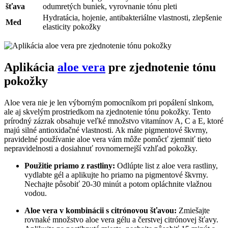
‍šťava
odumretých buniek, vyrovnanie tónu‌ pleti
Hydratácia, hojenie, antibakteriálne⁤ vlastnosti, zlepšenie
Med
elasticity pokožky
Aplikácia
aloe vera
pre zjednotenie tónu
pokožky
Aloe⁤ vera nie je ‌len výborným pomocníkom⁢ pri popálení slnkom,
ale aj skvelým prostriedkom na ‌zjednotenie tónu pokožky. Tento
prírodný zázrak obsahuje veľké‍ množstvo‍ vitamínov A,⁤ C a E, ktoré
majú silné antioxidačné vlastnosti. Ak máte pigmentové škvrny,
⁣pravidelné ⁤používanie aloe vera vám môže⁣ pomôcť​ zjemniť tieto
nepravidelnosti a dosiahnuť rovnomernejší vzhľad pokožky.
Použitie priamo z rastliny:
Odlúpte list‌ z aloe vera rastliny,⁤
vydlabte gél a aplikujte ho priamo na pigmentové škvrny.
Nechajte pôsobiť 20-30 ⁢minút ​a potom opláchnite vlažnou
⁣vodou.
Aloe vera v kombinácii s‍ citrónovou ⁢šťavou:
Zmiešajte
‍rovnaké množstvo aloe‍ vera gélu a čerstvej citrónovej šťavy.