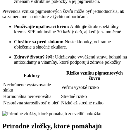
zmenám v ⁢štruktúre pokožky a ⁤jej pigmentácii.
Prevencia vzniku pigmentových ‌škvŕn môže byť jednoduchšia, ak
sa ‍zameriame na niektoré z týchto odporúčaní:
Používajte opaľovací krém:
Aplikujte širokospektrálny
krém s ​SPF minimálne 30 ‌každý deň, aj keď je ⁤zamračené.
Chráňte sa pred slnkom:
‌Noste klobúky, ochranné
oblečenie a slnečné okuliare.
Zdravý životný štýl:
Udržiavajte vyváženú stravu ⁢bohatú na
antioxidanty a vitamíny, ktoré ​podporujú zdravie ⁤pokožky.
Riziko vzniku pigmentových‌
Faktory
škvŕn
Nechránene ‍vystavovanie⁣
Veľmi vysoké ​riziko
slnku
Hormonálna ​nerovnováha
Stredné⁣ riziko
Nesprávna starostlivosť o pleť
Nízké až stredné riziko
Prírodné ⁢zložky, ktoré⁣ pomáhajú