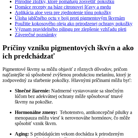
Prírodné ⁢zložky, ktoré⁣ pomáhajú zosvetliť pokožku
Domáce recepty ‍na báze citronovej šťavy a medu
Aplikácia aloe vera pre zjednotenie tónu pokožky
Úloha jablčného octu v boji proti ‌pigmentovým škvrnám
Použitie kokosového oleja ako prirodzenej ochrany pokožky
Význam pravidelného pilingu pre ⁤zlepšenie vzhľadu pleti
Záverečné poznámky
Príčiny vzniku pigmentových škvŕn a ​ako
ich⁣ predchádzať
Pigmentové ​škvrny sa môžu objaviť​ z rôznych‍ dôvodov, pričom
najčastejšie sú spôsobené zvýšenou produkciou melanínu,​ ktorý je
zodpovedný za sfarbenie ⁤pokožky. Hlavnými príčinami⁢ môžu byť:
Slnečné‌ žiarenie:
Nadmerné‍ vystavovanie sa‍ slnečným
lúčom bez adekvátnej ochrany môže spôsobovať tmavé
škvrny na pokožke.
Hormonálne zmeny:
⁢ Tehotenstvo, antikoncepčné pilulky a
⁤menopauza môžu viesť k nerovnováhe hormónov, čo môže
spôsobiť vznik‌ škvrn.
Aging:
S ⁢pribúdajúcim⁣ vekom ⁣dochádza k ​prirodzeným