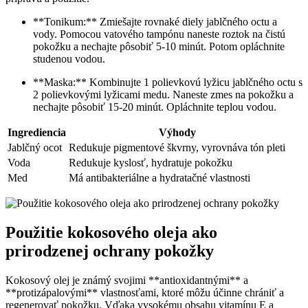
**Tonikum:** Zmiešajte rovnaké diely jablčného octu⁣ a
vody.⁤ Pomocou vatového tampónu⁤ naneste roztok na čistú
pokožku a ⁣nechajte ‍pôsobiť 5-10 minút. ⁢Potom opláchnite
studenou vodou.
**Maska:** Kombinujte 1 polievkovú lyžicu jablčného⁣ octu s
2 polievkovými lyžicami medu.⁢ Naneste zmes ⁣na pokožku⁢ a
‌nechajte pôsobiť⁣ 15-20⁤ minút. Opláchnite⁤ teplou ‍vodou.
Ingrediencia
Výhody
Jablčný ocot
Redukuje⁣ pigmentové škvrny, ⁢vyrovnáva tón pleti
Voda
Redukuje kyslosť, hydratuje ⁣pokožku
Med
Má⁣ antibakteriálne a hydratačné vlastnosti
Použitie kokosového oleja ako
prirodzenej ochrany pokožky
Kokosový ⁢olej je známý svojimi **antioxidantnými** a
**protizápalovými**​ vlastnosťami, ktoré​ môžu ‍účinne ‍chrániť a
regenerovať‌ pokožku. Vďaka vysokému obsahu ​vitamínu E a