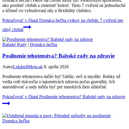
Domáca liečba cvikov na chrbát môže byť efektívnym spôsobom,
ako posilniť chrbát a zmierniť bolesť. Tieto 7 cvičení sú jednoduché
a účinné vo vybudovaní sily a flexibility chrbtice.
Pokračovať v čítaní
Domáca liečba cvikov na chrbát: 7 cvičení pre
silný chrbát
Babské Rady
|
Domáca liečba
Posilnenie tehotenstva? Babské rady na zdravie
Autor
LekáreňMoja.sk
8. apríla 2026
Posilnenie tehotenstva môže byť ľahšie, než si myslíte. Babky už
vedia celé tisícročia o tajomstvách zdravia počas gravidity. Ich
starostlivosť a rady môžu byť pre mnohých žien užitočné.
Pokračovať v čítaní
Posilnenie tehotenstva? Babské rady na zdravie
Domáca liečba