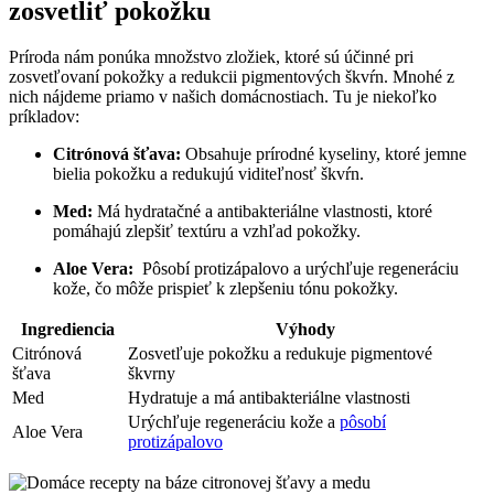
zosvetliť pokožku
Príroda​ nám ponúka množstvo‍ zložiek, ktoré sú účinné​ pri
zosvetľovaní⁣ pokožky a redukcii pigmentových škvŕn. Mnohé z
‌nich nájdeme priamo v‌ našich domácnostiach. Tu je⁣ niekoľko
príkladov:
Citrónová šťava:
Obsahuje prírodné kyseliny, ktoré jemne ​
bielia pokožku a redukujú viditeľnosť škvŕn.
Med:
Má hydratačné⁢ a antibakteriálne vlastnosti, ktoré
⁢pomáhajú zlepšiť ⁣textúru a vzhľad ⁣pokožky.
Aloe Vera:
⁣ Pôsobí protizápalovo a urýchľuje regeneráciu
kože, čo môže⁤ prispieť⁤ k⁤ zlepšeniu tónu pokožky.
Ingrediencia
Výhody
Citrónová
Zosvetľuje pokožku a redukuje pigmentové
šťava
škvrny
Med
Hydratuje a ⁣má antibakteriálne vlastnosti
Urýchľuje regeneráciu⁣ kože a
pôsobí
Aloe Vera
protizápalovo