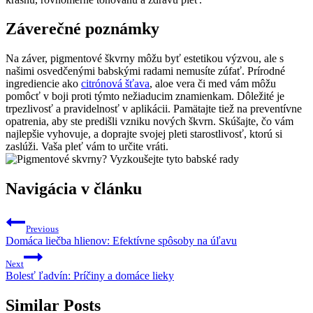
Záverečné poznámky
Na‌ záver, ‌pigmentové škvrny môžu byť ⁣estetikou výzvou, ale s
našimi osvedčenými babskými radami⁢ nemusíte zúfať. Prírodné
ingrediencie ako‍
citrónová šťava
,‍ aloe ⁣vera či med vám môžu
pomôcť v boji ​proti týmto ⁣nežiaducim​ znamienkam. Dôležité je
trpezlivosť a ‍pravidelnosť v aplikácii. ⁢Pamätajte tiež ⁢na preventívne
opatrenia, aby ste predišli vzniku nových škvrn. Skúšajte, čo vám
najlepšie vyhovuje, a doprajte svojej ⁤pleti starostlivosť, ktorú si
⁣zaslúži. Vaša pleť vám to ‌určite vráti.
Navigácia v článku
Previous
Domáca liečba hlienov: Efektívne spôsoby na úľavu
Next
Bolesť ľadvín: Príčiny a domáce lieky
Similar Posts