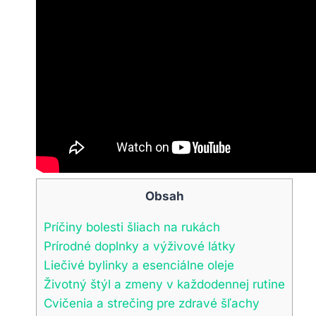
Obsah
Príčiny bolesti šliach na rukách
Prírodné doplnky a výživové látky
Liečivé bylinky a esenciálne oleje
Životný štýl a zmeny v každodennej rutine
Cvičenia a strečing pre zdravé šľachy