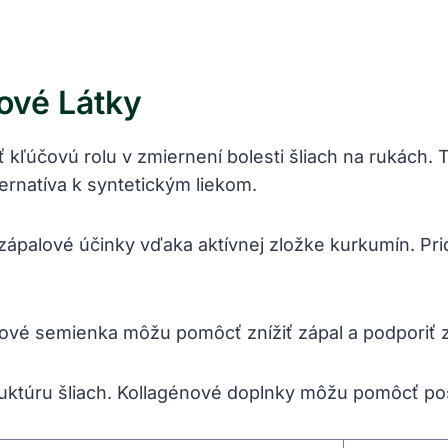
ové Látky
kľúčovú rolu v zmiernení bolesti šliach na rukách. T
ernatíva k syntetickým liekom.
zápalové účinky vďaka aktívnej zložke kurkumín. Prida
nové semienka môžu pomôcť znížiť zápal a podporiť z
ruktúru šliach. Kollagénové doplnky môžu pomôcť pos