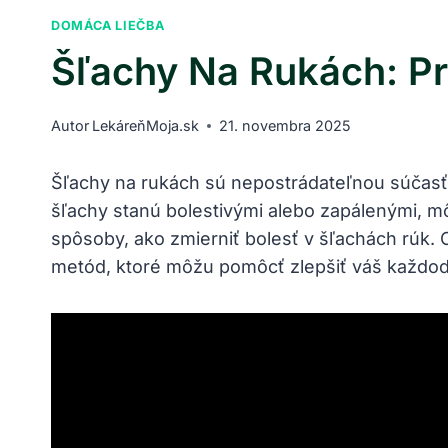
DOMÁCA LIEČBA
Šľachy Na Rukách: Pr
Autor
LekáreňMoja.sk
21. novembra 2025
Šľachy na rukách sú nepostrádateľnou súčasť
šľachy stanú bolestivými alebo zapálenými, m
spôsoby, ako zmierniť bolesť v šľachách rúk.
metód, ktoré môžu pomôcť zlepšiť váš každod