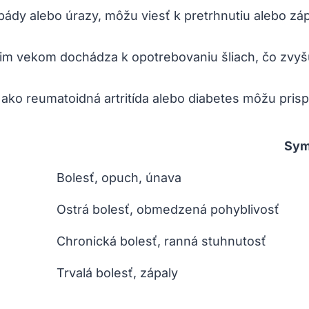
pády alebo úrazy, môžu viesť k pretrhnutiu alebo záp
im vekom dochádza k opotrebovaniu šliach, čo zvyšuje
ko reumatoidná artritída alebo diabetes môžu prispie
Sym
Bolesť, opuch, únava
Ostrá bolesť, obmedzená pohyblivosť
Chronická bolesť, ranná stuhnutosť
Trvalá bolesť, zápaly