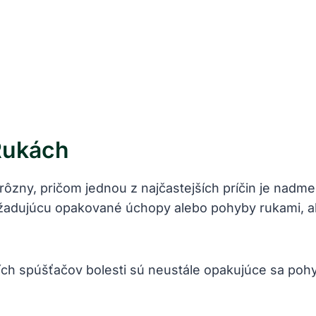
 Rukách
ôzny, pričom jednou z najčastejších príčin je nadme
yžadujúcu opakované úchopy alebo pohyby rukami, ak
ch spúšťačov bolesti sú neustále opakujúce sa poh