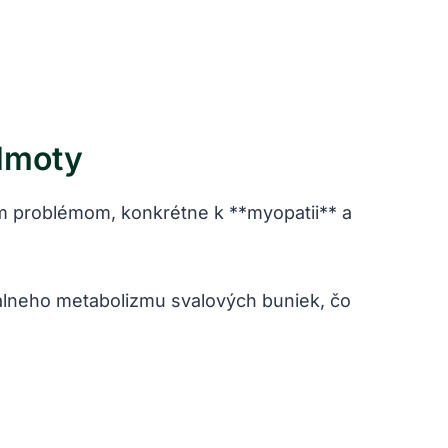
 Hmoty
ým problémom, konkrétne k **myopatii** a
álneho metabolizmu svalových buniek, čo