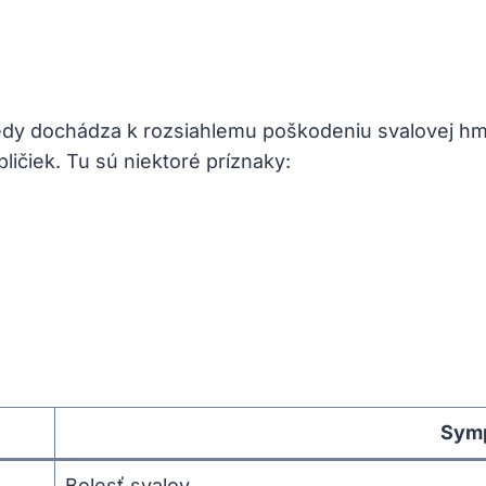
edy dochádza k rozsiahlemu poškodeniu svalovej hm
ičiek. Tu sú niektoré príznaky:
Sym
Bolesť svalov