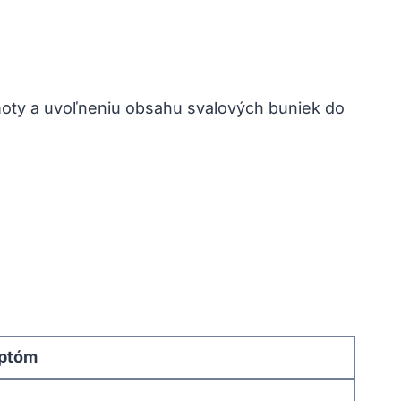
oty a uvoľneniu obsahu svalových buniek do
ptóm