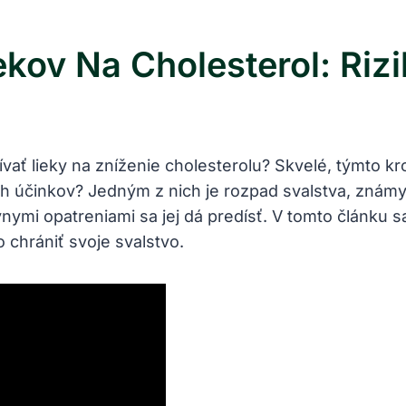
kov Na Cholesterol: Riz
žívať lieky na zníženie cholesterolu? Skvelé, týmto 
ch účinkov? Jedným z nich je rozpad svalstva, znám
ymi opatreniami sa jej dá predísť. V tomto článku sa
o chrániť svoje svalstvo.