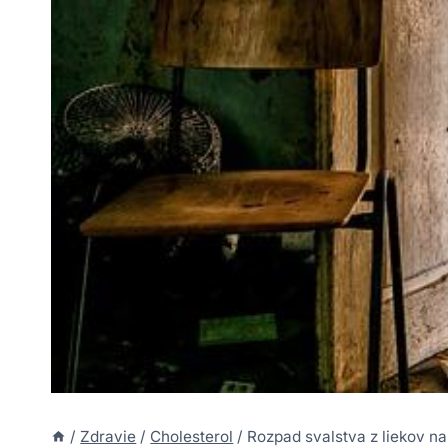
/
Zdravie
/
Cholesterol
/
Rozpad svalstva z liekov na