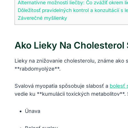
Alternatívne možnosti liečby: Čo zvážiť okrem l
Dôležitosť pravidelných kontrol a konzultácií s 
Záverečné myšlienky
Ako Lieky Na Cholestero
Lieky na znižovanie cholesterolu, známe ako 
**rabdomyolýze**.
Svalová myopatia spôsobuje slabosť a
bolesť 
vedie ku **kumulácii toxických metabolitov*
Únava