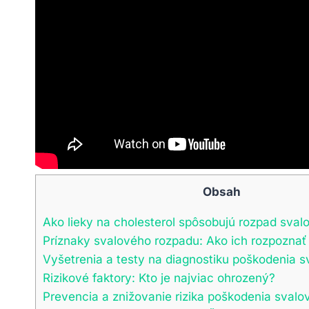
Obsah
Ako lieky na cholesterol spôsobujú rozpad sval
Príznaky svalového rozpadu: Ako ich rozpoznať
Vyšetrenia a testy na diagnostiku poškodenia s
Rizikové faktory: Kto je najviac ohrozený?
Prevencia a znižovanie rizika poškodenia svalov