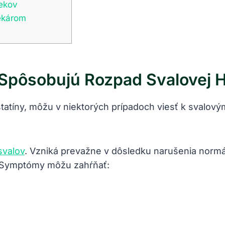
iekov
lekárom
l Spôsobujú Rozpad Svalovej
statíny, môžu v niektorých prípadoch viesť k svalov
svalov
. Vzniká prevažne v dôsledku narušenia norm
*. Symptómy môžu zahŕňať: