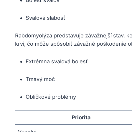
Bolesť svalov
Svalová slabosť
Rabdomyolýza predstavuje závažnejší stav, k
krvi, čo môže spôsobiť závažné poškodenie obl
Extrémna svalová bolesť
Tmavý moč
Obličkové problémy
Priorita
Vysoká