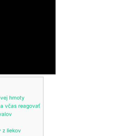
ovej hmoty
 a včas reagovať
valov
 z liekov