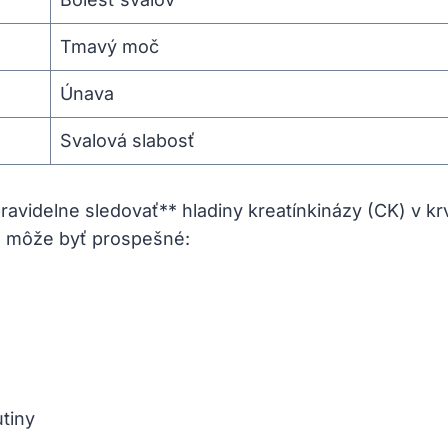
Tmavý moč
Únava
Svalová slabosť
ravidelne sledovať** hladiny kreatínkinázy (CK) v kr
 môže byť prospešné:
utiny