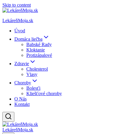
Skip to content
LekáreňMoja.sk
Úvod
Domáca liečba
Babské Rady
Kloktanie
Protizápalové
Zdravie
Cholesterol
Vlasy
Choroby
Bolesťi
Kliešťové choroby
O Nás
Kontakt
LekáreňMoja.sk