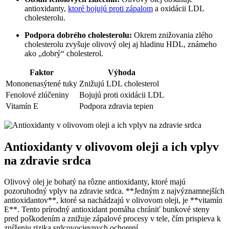
antioxidanty,
ktoré bojujú proti zápalom
a oxidácii LDL
cholesterolu.
Podpora dobrého cholesterolu:
Okrem znižovania zlého
cholesterolu zvyšuje olivový olej aj hladinu HDL, známeho
ako „dobrý“ cholesterol.
Faktor
Výhoda
Mononenasýtené tuky
Znižujú LDL cholesterol
Fenolové zlúčeniny
Bojujú proti oxidácii LDL
Vitamín E
Podpora zdravia tepien
Antioxidanty v olivovom oleji a ich vplyv
na zdravie srdca
Olivový olej je bohatý na rôzne antioxidanty, ktoré majú
pozoruhodný vplyv na zdravie srdca. **Jedným z najvýznamnejších
antioxidantov**, ktoré sa nachádzajú v olivovom oleji, je **vitamín
E**. Tento prírodný antioxidant pomáha chrániť bunkové steny
pred poškodením a znižuje zápalové procesy v tele, čím prispieva k
zníženiu rizika srdcovocievnych ochorení.