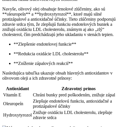
Navyše, olivový olej obsahuje fenolové zlúčeniny, ako sú
**oleuropeín** a **hydroxytyrozol**, ktoré majú silné
protizápalové a antioxidačné účinky. Tieto zlúčeniny podporujú
zdravie srdca tým, že zlepšujú funkciu endotelových buniek a
znižujú oxidáciu LDL cholesterolu, známym aj ako „zlý“
cholesterol, čím predchádzajú jeho ukladaniu v stenách tepien.
**Zlepšenie endotelovej funkcie**
**Redukcia oxidácie LDL cholesterolu**
**Zníženie zápalových reakcií**
Nasledujúca tabuľka ukazuje obsah hlavných antioxidantov v
olivovom oleji a ich zdravotné prínosy:
Antioxidant
Zdravotný prínos
Vitamín E
Chráni bunky pred poškodením, znižuje zápal
Zlepšuje endotelovú funkciu, antioxidačné a
Oleuropeín
protizápalové účinky
Znižuje oxidáciu LDL cholesterolu, zlepšuje
Hydroxytyrozol
zdravie srdca