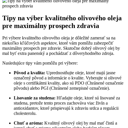
Tipy na výber kvalitného olivového oleja
pre maximálny prospech zdravia
Pri výbere kvalitného olivového oleja je dôležité zamerať sa na
niekoľko kľúčových aspektov, ktoré vám pomôžu zabezpečiť
maximálny prospech pre zdravie. Skutočne dobrý olivový olej by
mal byť extra panenský a pochádzať z dôveryhodného zdroja.
Nasledujúce tipy vám pomôžu pri výbere:
Pôvod a kvalita:
Uprednostňujte oleje, ktoré majú jasne
označený pôvod a informácie o kvalite. Vyberajte si olivové
oleje s certifikátmi kvality, ako sú PDO (Chránené označenie
pôvodu) alebo PGI (Chránené zemepisné označenie).
Lisovanie za studena:
Hľadajte oleje, ktoré sú lisované za
studena, pretože tento proces zachováva viac živín a
antioxidantov, ktoré prispievajú k zdraviu srdca a regulácii
cholesterolu.
Chuť a aróma:
Kvalitný olivový olej by mal mať čistú a