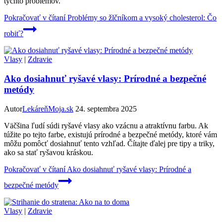
týchto problémov.
Pokračovať v čítaní
Problémy so žlčníkom a vysoký cholesterol: Čo
robiť?
Vlasy
|
Zdravie
Ako dosiahnuť ryšavé vlasy: Prírodné a bezpečné
metódy
Autor
LekáreňMoja.sk
24. septembra 2025
Väčšina ľudí súdi ryšavé vlasy ako vzácnu a atraktívnu farbu. Ak
túžite po tejto farbe, existujú prírodné a bezpečné metódy, ktoré vám
môžu pomôcť dosiahnuť tento vzhľad. Čítajte ďalej pre tipy a triky,
ako sa stať ryšavou kráskou.
Pokračovať v čítaní
Ako dosiahnuť ryšavé vlasy: Prírodné a
bezpečné metódy
Vlasy
|
Zdravie