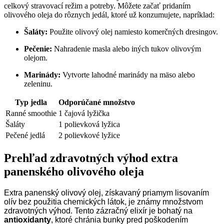
celkový stravovací režim a potreby. Môžete začať pridaním
olivového oleja do rôznych jedál, ktoré už konzumujete, napríklad:
Šaláty:
Použite olivový olej namiesto komerčných dresingov.
Pečenie:
Nahradenie masla alebo iných tukov olivovým
olejom.
Marinády:
Vytvorte lahodné marinády na mäso alebo
zeleninu.
Typ jedla
Odporúčané množstvo
Ranné smoothie
1 čajová lyžička
Šaláty
1 polievková lyžica
Pečené jedlá
2 polievkové lyžice
Prehľad zdravotných výhod extra
panenského olivového oleja
Extra panenský olivový olej, získavaný priamym lisovaním
olív bez použitia chemických látok, je známy množstvom
zdravotných výhod. Tento zázračný elixír je bohatý na
antioxidanty
, ktoré chránia bunky pred poškodením