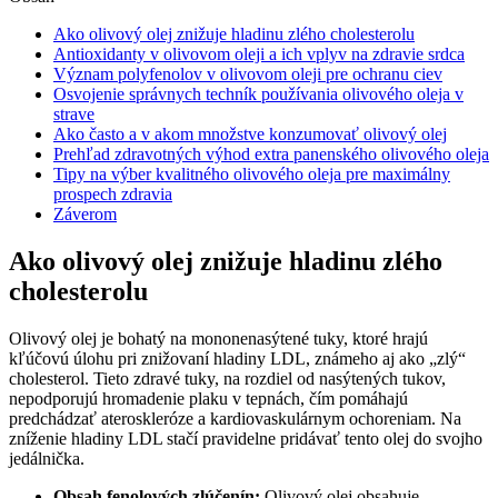
Ako olivový olej znižuje hladinu zlého cholesterolu
Antioxidanty v olivovom oleji a ich vplyv na zdravie srdca
Význam polyfenolov v olivovom oleji pre ochranu ciev
Osvojenie správnych techník používania olivového oleja v
strave
Ako často a v akom množstve konzumovať olivový olej
Prehľad zdravotných výhod extra panenského olivového oleja
Tipy na výber kvalitného olivového oleja pre maximálny
prospech zdravia
Záverom
Ako olivový olej znižuje hladinu zlého
cholesterolu
Olivový olej je bohatý na mononenasýtené tuky, ktoré hrajú
kľúčovú úlohu pri znižovaní hladiny LDL, známeho aj ako „zlý“
cholesterol. Tieto zdravé tuky, na rozdiel od nasýtených tukov,
nepodporujú hromadenie plaku v tepnách, čím pomáhajú
predchádzať ateroskleróze a kardiovaskulárnym ochoreniam. Na
zníženie hladiny LDL stačí pravidelne pridávať tento olej do svojho
jedálnička.
Obsah fenolových zlúčenín:
Olivový olej obsahuje