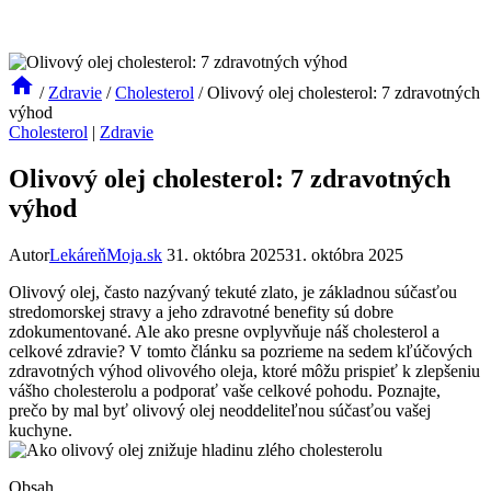
/
Zdravie
/
Cholesterol
/
Olivový olej cholesterol: 7 zdravotných
výhod
Cholesterol
|
Zdravie
Olivový olej cholesterol: 7 zdravotných
výhod
Autor
LekáreňMoja.sk
31. októbra 2025
31. októbra 2025
Olivový olej, často nazývaný tekuté zlato, je základnou súčasťou
stredomorskej stravy a jeho zdravotné benefity sú dobre
zdokumentované. Ale ako presne ovplyvňuje náš cholesterol a
celkové zdravie? V tomto článku sa pozrieme na sedem kľúčových
zdravotných výhod olivového oleja, ktoré môžu prispieť k zlepšeniu
vášho cholesterolu a podporať vaše celkové pohodu. Poznajte,
prečo by mal byť olivový olej neoddeliteľnou súčasťou vašej
kuchyne.
Obsah