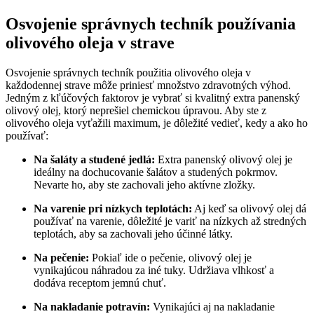
Osvojenie správnych techník používania
olivového oleja v strave
Osvojenie správnych techník použitia olivového oleja v
každodennej strave môže priniesť množstvo zdravotných výhod.
Jedným z kľúčových faktorov je vybrať si kvalitný extra panenský
olivový olej, ktorý neprešiel chemickou úpravou. Aby ste z
olivového oleja vyťažili maximum, je dôležité vedieť, kedy a ako ho
používať:
Na šaláty a studené jedlá:
Extra panenský olivový olej je
ideálny na dochucovanie šalátov a studených pokrmov.
Nevarte ho, aby ste zachovali jeho aktívne zložky.
Na varenie pri nízkych teplotách:
Aj keď sa olivový olej dá
používať na varenie, dôležité je variť na nízkych až stredných
teplotách, aby sa zachovali jeho účinné látky.
Na pečenie:
Pokiaľ ide o pečenie, olivový olej je
vynikajúcou náhradou za iné tuky. Udržiava vlhkosť a
dodáva receptom jemnú chuť.
Na nakladanie potravín:
Vynikajúci aj na nakladanie