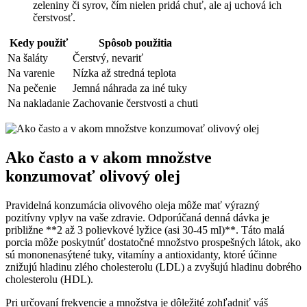
zeleniny či syrov, čím nielen pridá chuť, ale aj uchová ich
čerstvosť.
Kedy použiť
Spôsob použitia
Na šaláty
Čerstvý, nevariť
Na varenie
Nízka až stredná teplota
Na pečenie
Jemná náhrada za iné tuky
Na nakladanie
Zachovanie čerstvosti a chuti
Ako často a v akom množstve
konzumovať olivový olej
Pravidelná konzumácia olivového oleja môže mať výrazný
pozitívny vplyv na vaše zdravie. Odporúčaná denná dávka je
približne **2 až 3 polievkové lyžice (asi 30-45 ml)**. Táto malá
porcia môže poskytnúť dostatočné množstvo prospešných látok, ako
sú mononenasýtené tuky, vitamíny a antioxidanty, ktoré účinne
znižujú hladinu zlého cholesterolu (LDL) a zvyšujú hladinu dobrého
cholesterolu (HDL).
Pri určovaní frekvencie a množstva je dôležité zohľadniť váš