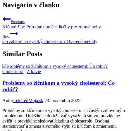
Navigácia v článku
Previous
Kŕčové žily: Prírodné domáce liečby pre zdravé nohy
Next
Čo zaberie na vysoký cholesterol? Overené metódy
Similar Posts
Cholesterol
|
Zdravie
Problémy so žlčníkom a vysoký cholesterol: Čo
robiť?
Autor
LekáreňMoja.sk
23. novembra 2025
Problémy so žlčníkom a vysoký cholesterol sú častým zdravotným
problémom. Dôležité je dodržiavať vyváženú stravu, pravidelne
cvičiť a pravidelne sledovať hladinu cholesterolu. Osobná
starostlivosť a zmena životného štýlu sú kľúčom k zmierneniu