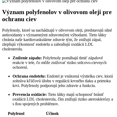
Význam polyfenolov v olivovom oleji pre
ochranu ciev
Polyfenoly, ktoré sa nachádzajú v olivovom oleji, predstavujú silné
antioxidanty s významnými zdravotnými výhodami. Tieto látky
chránia naše kardiovaskulárne zdravie tým, že znižujú zápal,
zlepšujú výkonnosť endotelu a zabraňujú oxidácii LDL
cholesterolu.
Zníženie zápalu:
Polyfenoly pomáhajú tlmiť zápalové
reakcie v tele, čo môže znižovať riziko srdcovo-cievnych
ochorení.
Ochrana endotelu:
Endotel je vnútorná výstielka ciev, ktorá
zohráva kľúčovú úlohu v regulácii krvného tlaku a prietoku
krvi. Polyfenoly podporujú jeho zdravie a funkciu.
Prevencia oxidácie:
Tieto látky majú schopnosť brániť
oxidácii LDL cholesterolu, čím znižujú riziko aterosklerózy a
s ňou spojených problémov.
Polyfenol
Účinok