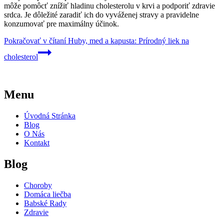
môže pomôcť znížiť hladinu cholesterolu v krvi a podporiť zdravie
srdca. Je dôležité zaradiť ich do vyváženej stravy a pravidelne
konzumovať pre maximálny účinok.
Pokračovať v čítaní
Huby, med a kapusta: Prírodný liek na
cholesterol
Menu
Úvodná Stránka
Blog
O Nás
Kontakt
Blog
Choroby
Domáca liečba
Babské Rady
Zdravie