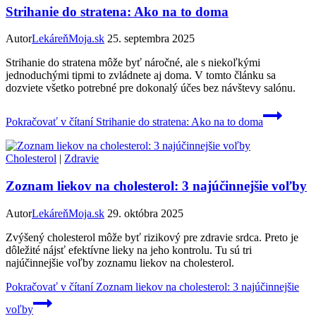
Strihanie do stratena: Ako na to doma
Autor
LekáreňMoja.sk
25. septembra 2025
Strihanie do stratena môže byť náročné, ale s niekoľkými
jednoduchými tipmi to zvládnete aj doma. V tomto článku sa
dozviete všetko potrebné pre dokonalý účes bez návštevy salónu.
Pokračovať v čítaní
Strihanie do stratena: Ako na to doma
Cholesterol
|
Zdravie
Zoznam liekov na cholesterol: 3 najúčinnejšie voľby
Autor
LekáreňMoja.sk
29. októbra 2025
Zvýšený cholesterol môže byť rizikový pre zdravie srdca. Preto je
dôležité nájsť efektívne lieky na jeho kontrolu. Tu sú tri
najúčinnejšie voľby zoznamu liekov na cholesterol.
Pokračovať v čítaní
Zoznam liekov na cholesterol: 3 najúčinnejšie
voľby