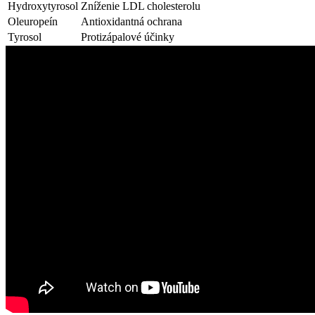
Hydroxytyrosol
Zníženie LDL cholesterolu
Oleuropeín
Antioxidantná ochrana
Tyrosol
Protizápalové účinky