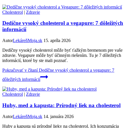
Cholesterol
|
Zdravie
Dedíčne vysoký cholesterol a vegapure: 7 dôležitých
informácií
Autor
LekáreňMoja.sk
15. apríla 2026
Dedíčny vysoký cholesterol môže byť ťažkým bremenom pre vaše
zdravie. Vegapure môže byť účinným riešením. Tu je 7 dôležitých
informácií, ktoré by ste mali poznať.
Pokračovať v čítaní
Dedíčne vysoký cholesterol a vegapure: 7
dôležitých informácií
Cholesterol
|
Zdravie
Huby, med a kapusta: Prírodný liek na cholesterol
Autor
LekáreňMoja.sk
14. januára 2026
Huby a kapusta sú prírodné lieky na cholesterol. Ich konzumácia