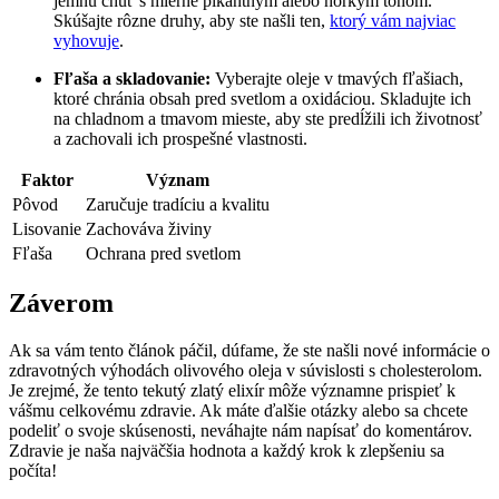
jemnú chuť s mierne pikantným alebo horkým tónom.
Skúšajte rôzne druhy, aby ste našli ten,
ktorý vám najviac
vyhovuje
.
Fľaša a skladovanie:
Vyberajte oleje v tmavých fľašiach,
ktoré chránia obsah pred svetlom a oxidáciou. Skladujte ich
na chladnom a tmavom mieste, aby ste predĺžili ich životnosť
a zachovali ich prospešné vlastnosti.
Faktor
Význam
Pôvod
Zaručuje tradíciu a kvalitu
Lisovanie
Zachováva živiny
Fľaša
Ochrana pred svetlom
Záverom
Ak sa vám tento článok páčil, dúfame, že ste našli nové informácie o
zdravotných výhodách olivového oleja v súvislosti s cholesterolom.
Je zrejmé, že tento tekutý zlatý elixír môže významne prispieť k
vášmu celkovému zdravie. Ak máte ďalšie otázky alebo sa chcete
podeliť o svoje skúsenosti, neváhajte nám napísať do komentárov.
Zdravie je naša najväčšia hodnota a každý krok k zlepšeniu sa
počíta!