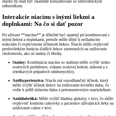
otázky by mali byť okamžite konzultované so zdravotníckym
odborníkom.
Interakcie niacínu s inými liekmi a
doplnkami: Na čo si dať pozor
Pri užívaní **niacínu** je dôležité byť opatrný pri kombinovaní s
inými liekmi a doplnkami, pretože môže dôjsť k nežiaducim
reakciám či ovplyvneniu účinnosti liekov. Niacín môže ovplyvniť
predovšetkým funkciu ďalších liekov zameraných na znižovanie
cholesterolu, ako sú statíny či fibráty.
Statíny:
Kombinácia niacínu so statínmi môže zvýšiť riziko
svalových problémov, vrátane svalovej bolesti, slabosti a v
zriedkavých prípadoch rabdomyolýzy.
Antihypertenzíva:
Niacín má vazodilatačný účinok, ktorý
môže zvýšiť účinok liekov na znižovanie krvného tlaku, čo
vedie k príliš nízkemu tlaku a priemunstveným neprizłuštam.
Antidiabetiká:
Môže zvýšiť hladiny glukózy v krvi, čo môže
ovplyvniť kontrolu cukrovky u pacientov užívajúcich lieky na
znižovanie cukru v krvi.