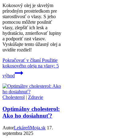
Kokosový olej je skvelým
prírodným prostriedkom pre
starostlivosť o vlasy. S jeho
pomocou môžete posilniť
vlasy, zlepšiť ich lesk a
hydratáciu, zmierňovať lupiny
a podporiť rast vlasov.
Vyskúšajte tento úžasný olej a
uvidíte rozdiel!
Pokračovať v čítaní
Použitie
kokosového oleja na vlasy: 5
výhod
Cholesterol
|
Zdravie
Optimálny cholesterol:
Ako ho dosiahnuť?
Autor
LekáreňMoja.sk
17.
septembra 2025