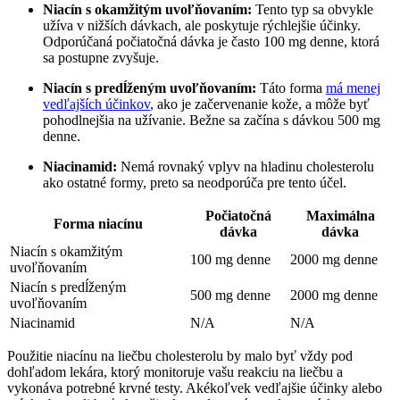
Niacín s okamžitým uvoľňovaním:
Tento typ sa obvykle
užíva v nižších dávkach, ale poskytuje rýchlejšie účinky.
Odporúčaná počiatočná dávka je často 100 mg denne, ktorá
sa postupne zvyšuje.
Niacín s predĺženým uvoľňovaním:
Táto forma
má menej
vedľajších účinkov
, ako je začervenanie kože, a môže byť
pohodlnejšia na užívanie. Bežne sa začína s dávkou 500 mg
denne.
Niacinamid:
Nemá rovnaký vplyv na hladinu cholesterolu
ako ostatné formy, preto sa neodporúča pre tento účel.
Počiatočná
Maximálna
Forma niacínu
dávka
dávka
Niacín s okamžitým
100 mg denne
2000 mg denne
uvoľňovaním
Niacín s predĺženým
500 mg denne
2000 mg denne
uvoľňovaním
Niacinamid
N/A
N/A
Použitie niacínu na liečbu cholesterolu by malo byť vždy pod
dohľadom lekára, ktorý monitoruje vašu reakciu na liečbu a
vykonáva potrebné krvné testy. Akékoľvek vedľajšie účinky alebo