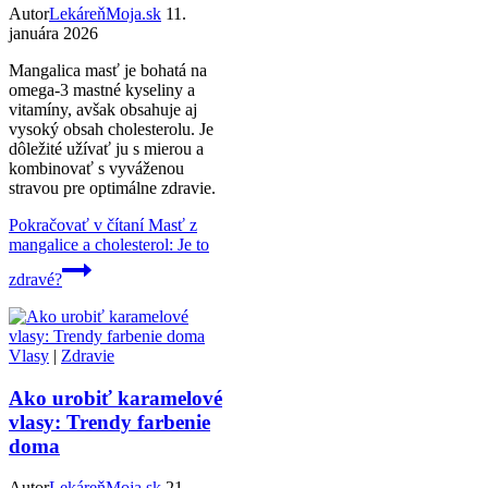
Autor
LekáreňMoja.sk
11.
januára 2026
Mangalica masť je bohatá na
omega-3 mastné kyseliny a
vitamíny, avšak obsahuje aj
vysoký obsah cholesterolu. Je
dôležité užívať ju s mierou a
kombinovať s vyváženou
stravou pre optimálne zdravie.
Pokračovať v čítaní
Masť z
mangalice a cholesterol: Je to
zdravé?
Vlasy
|
Zdravie
Ako urobiť karamelové
vlasy: Trendy farbenie
doma
Autor
LekáreňMoja.sk
21.