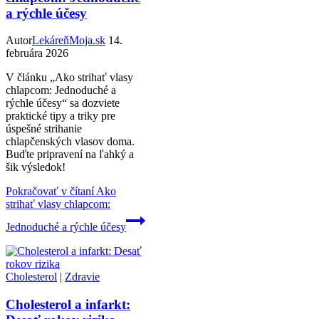
a rýchle účesy
Autor
LekáreňMoja.sk
14.
februára 2026
V článku „Ako strihať vlasy
chlapcom: Jednoduché a
rýchle účesy“ sa dozviete
praktické tipy a triky pre
úspešné strihanie
chlapčenských vlasov doma.
Buďte pripravení na ľahký a
šik výsledok!
Pokračovať v čítaní
Ako
strihať vlasy chlapcom:
Jednoduché a rýchle účesy
Cholesterol
|
Zdravie
Cholesterol a infarkt: