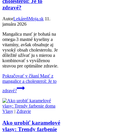
cholesterol: Je to
zdravé?
Autor
LekáreňMoja.sk
11.
januára 2026
Mangalica masť je bohatá na
omega-3 mastné kyseliny a
vitamíny, avšak obsahuje aj
vysoký obsah cholesterolu. Je
dôležité užívať ju s mierou a
kombinovať s vyváženou
stravou pre optimálne zdravie.
Pokračovať v čítaní
Masť z
mangalice a cholesterol: Je to
zdravé?
Vlasy
|
Zdravie
Ako urobiť karamelové
vlasy: Trendy farbenie