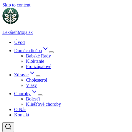
Skip to content
LekáreňMoja.sk
Úvod
Domáca liečba
Babské Rady
Kloktanie
Protizápalové
Zdravie
Cholesterol
Vlasy
Choroby
Bolesťi
Kliešťové choroby
O Nás
Kontakt