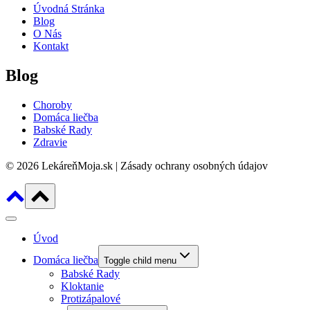
Úvodná Stránka
Blog
O Nás
Kontakt
Blog
Choroby
Domáca liečba
Babské Rady
Zdravie
© 2026 LekáreňMoja.sk | Zásady ochrany osobných údajov
Úvod
Domáca liečba
Toggle child menu
Babské Rady
Kloktanie
Protizápalové