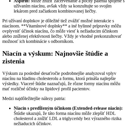
Aspirín:
Môže znížiť začervenanie a pocity pálenia spojené s
užívaním niacínu, avšak vždy sa konzultujte so svojím
lekárom pred začiatkom kombinovanej liečby.
Pri užívaní doplnkov je dôležité tiež zvážiť možné interakcie s
niacínom. **Vitamínové doplnky** a iné bylinné prípravky môžu
ovplyvniť účinok niacínu, čo môže viesť k nežiaducim účinkom
alebo zníženej efektívnosti liečby. Vždy je vhodné prekonzultovať
možnosť ich kombinácie s odborníkom.
Niacín a výskum: Najnovšie štúdie a
zistenia
Výskum za posledné desaťročie podrobnejšie analyzoval vplyv
niacínu na hladinu cholesterolu a formu, ktorá prináša najlepšie
výsledky. Viaceré štúdie naznačujú, že rôzne formy niacínu môžu
mať rozličné účinky na lipidový profil pacientov.
Medzi najdôležitejšie nálezy patria:
Niacín s predĺženým účinkom (Extended-release niacin):
Štúdie ukazujú, že táto forma niacínu môže zlepšiť HDL
cholesterol a znížiť LDL a triglyceridy bez výrazného rizika
nežiaducich účinkov.