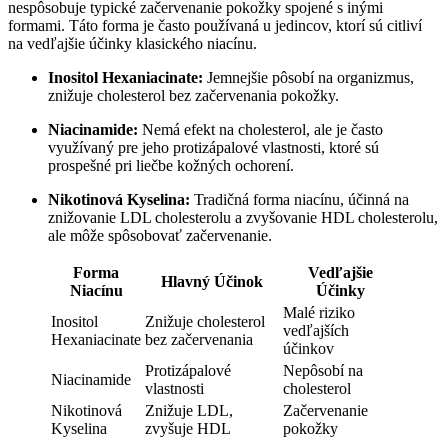
nespôsobuje typické začervenanie pokožky spojené s inými
formami. Táto forma je často používaná u jedincov, ktorí sú citliví
na vedľajšie účinky klasického niacínu.
Inositol Hexaniacinate:
Jemnejšie pôsobí na organizmus,
znižuje cholesterol bez začervenania pokožky.
Niacinamide:
Nemá efekt na cholesterol, ale je často
využívaný pre jeho protizápalové vlastnosti, ktoré sú
prospešné pri liečbe kožných ochorení.
Nikotinová Kyselina:
Tradičná forma niacínu, účinná na
znižovanie LDL cholesterolu a zvyšovanie HDL cholesterolu,
ale môže spôsobovať začervenanie.
Forma
Vedľajšie
Hlavný Účinok
Niacínu
Účinky
Malé riziko
Inositol
Znižuje cholesterol
vedľajších
Hexaniacinate
bez začervenania
účinkov
Protizápalové
Nepôsobí na
Niacinamide
vlastnosti
cholesterol
Nikotinová
Znižuje LDL,
Začervenanie
Kyselina
zvyšuje HDL
pokožky