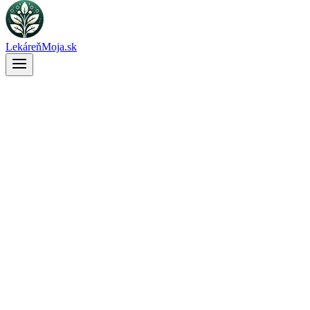
LekáreňMoja.sk