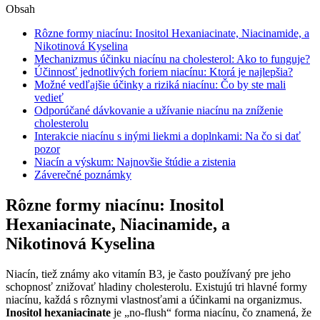
Obsah
Rôzne formy niacínu: Inositol Hexaniacinate, Niacinamide, a
Nikotinová Kyselina
Mechanizmus účinku niacínu na cholesterol: Ako to funguje?
Účinnosť jednotlivých foriem niacínu: Ktorá je najlepšia?
Možné vedľajšie účinky a riziká niacínu: Čo by ste mali
vedieť
Odporúčané dávkovanie a užívanie niacínu na zníženie
cholesterolu
Interakcie niacínu s inými liekmi a doplnkami: Na čo si dať
pozor
Niacín a výskum: Najnovšie štúdie a zistenia
Záverečné poznámky
Rôzne formy niacínu: Inositol
Hexaniacinate, Niacinamide, a
Nikotinová Kyselina
Niacín, tiež známy ako vitamín B3, je často používaný pre jeho
schopnosť znižovať hladiny cholesterolu. Existujú tri hlavné formy
niacínu, každá s rôznymi vlastnosťami a účinkami na organizmus.
Inositol hexaniacinate
je „no-flush“ forma niacínu, čo znamená, že