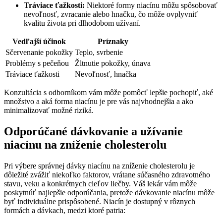
Tráviace ťažkosti:
Niektoré formy niacínu môžu spôsobovať
nevoľnosť, zvracanie alebo hnačku, čo môže ovplyvniť
kvalitu života pri dlhodobom užívaní.
Vedľajší účinok
Príznaky
Sčervenanie pokožky
Teplo, svrbenie
Problémy s pečeňou
Žltnutie pokožky, únava
Tráviace ťažkosti
Nevoľnosť, hnačka
Konzultácia s odborníkom vám môže pomôcť lepšie pochopiť, aké
množstvo a aká forma niacínu je pre vás najvhodnejšia a ako
minimalizovať možné riziká.
Odporúčané dávkovanie a užívanie
niacínu na zníženie cholesterolu
Pri výbere správnej dávky niacínu na zníženie cholesterolu je
dôležité zvážiť niekoľko faktorov, vrátane súčasného zdravotného
stavu, veku a konkrétnych cieľov liečby. Váš lekár vám môže
poskytnúť najlepšie odporúčania, pretože dávkovanie niacínu môže
byť individuálne prispôsobené. Niacín je dostupný v rôznych
formách a dávkach, medzi ktoré patria: