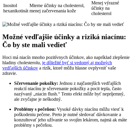
Menej výrazné
Inositol
Mierne účinky na cholesterol,
účinky na
hexanikotinát
menej začervenania kože
cholesterol
Možné vedľajšie účinky a riziká niacínu:
Čo by ste mali vedieť
Hoci má niacín mnoho pozitívnych účinkov, ako napríklad zlepšenie
hladiny cholesterolu,
je dôležité byť si vedomý aj možných
vedľajších účinkov
a rizík, ktoré môžu hlasne ovplyvniť vaše
zdravie.
Sčervenanie pokožky:
Jednou z najčastejších vedľajších
reakcií niacínu je sčervenanie pokožky a pocit tepla, často
nazývaný „niacin flush.“ Tento efekt môže byť nepríjemný,
ale zvyčajne je neškodný.
Problémy s pečeňou:
Vysoké dávky niacínu môžu viesť k
poškodeniu pečene. Preto je nutné sledovať dávkovanie a
konzultovať jeho užívanie so svojím lekárom, najmä ak máte
problémy s pečeňou.