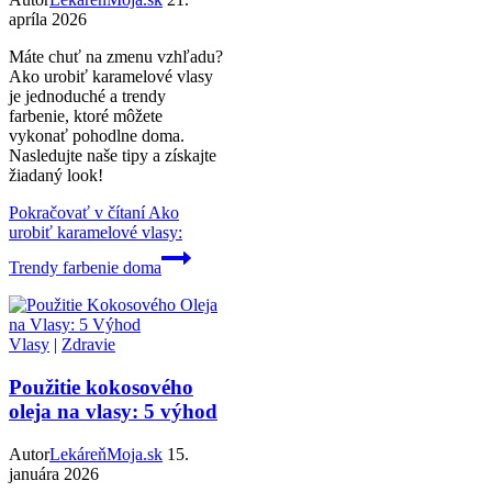
apríla 2026
Máte chuť na zmenu vzhľadu?
Ako urobiť karamelové vlasy
je jednoduché a trendy
farbenie, ktoré môžete
vykonať pohodlne doma.
Nasledujte naše tipy a získajte
žiadaný look!
Pokračovať v čítaní
Ako
urobiť karamelové vlasy:
Trendy farbenie doma
Vlasy
|
Zdravie
Použitie kokosového
oleja na vlasy: 5 výhod
Autor
LekáreňMoja.sk
15.
januára 2026