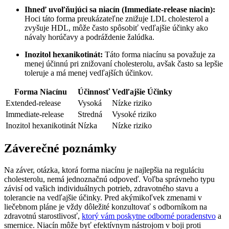
Ihneď uvoľňujúci sa niacín (Immediate-release niacin):
Hoci táto forma preukázateľne znižuje LDL cholesterol a
zvyšuje HDL, môže často spôsobiť vedľajšie účinky ako
návaly horúčavy a podráždenie žalúdka.
Inozitol hexanikotinát:
Táto forma niacínu sa považuje za
menej účinnú pri znižovaní cholesterolu, avšak často sa lepšie
toleruje a má menej vedľajších účinkov.
Forma Niacínu
Účinnosť
Vedľajšie Účinky
Extended-release
Vysoká
Nízke riziko
Immediate-release
Stredná
Vysoké riziko
Inozitol hexanikotinát
Nízka
Nízke riziko
Záverečné poznámky
Na záver, otázka, ktorá forma niacínu je najlepšia na reguláciu
cholesterolu, nemá jednoznačnú odpoveď. Voľba správneho typu
závisí od vašich individuálnych potrieb, zdravotného stavu a
tolerancie na vedľajšie účinky. Pred akýmikoľvek zmenami v
liečebnom pláne je vždy dôležité konzultovať s odborníkom na
zdravotnú starostlivosť,
ktorý vám poskytne odborné poradenstvo
a
smernice. Niacín môže byť efektívnym nástrojom v boji proti