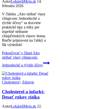
Autor
LekáreňMoja.sk
14.
februára 2026
V článku „Ako strihať vlasy
chlapcom: Jednoduché a
rýchle účesy“ sa dozviete
praktické tipy a triky pre
úspešné strihanie
chlapčenských vlasov doma.
Buďte pripravení na ľahký a
šik výsledok!
Pokračovať v čítaní
Ako
strihať vlasy chlapcom:
Jednoduché a rýchle účesy
Cholesterol
|
Zdravie
Cholesterol a infarkt:
Desať rokov rizika
Autor
LekáreňMoja.sk
22.