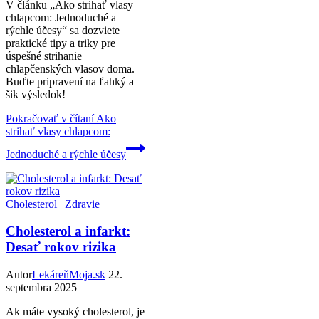
V článku „Ako strihať vlasy
chlapcom: Jednoduché a
rýchle účesy“ sa dozviete
praktické tipy a triky pre
úspešné strihanie
chlapčenských vlasov doma.
Buďte pripravení na ľahký a
šik výsledok!
Pokračovať v čítaní
Ako
strihať vlasy chlapcom:
Jednoduché a rýchle účesy
Cholesterol
|
Zdravie
Cholesterol a infarkt:
Desať rokov rizika
Autor
LekáreňMoja.sk
22.
septembra 2025
Ak máte vysoký cholesterol, je