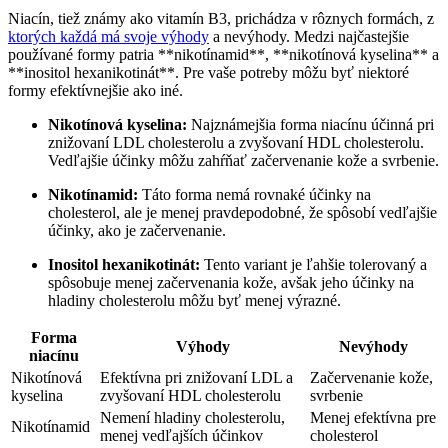
Niacín, tiež známy ako vitamín B3, prichádza v rôznych formách, z
ktorých každá má svoje výhody
a nevýhody. Medzi najčastejšie
používané formy patria **nikotínamid**, **nikotínová kyselina** a
**inositol hexanikotinát**. Pre vaše potreby môžu byť niektoré
formy efektívnejšie ako iné.
Nikotínová kyselina:
Najznámejšia forma niacínu účinná pri
znižovaní LDL cholesterolu a zvyšovaní HDL cholesterolu.
Vedľajšie účinky môžu zahŕňať začervenanie kože a svrbenie.
Nikotínamid:
Táto forma nemá rovnaké účinky na
cholesterol, ale je menej pravdepodobné, že spôsobí vedľajšie
účinky, ako je začervenanie.
Inositol hexanikotinát:
Tento variant je ľahšie tolerovaný a
spôsobuje menej začervenania kože, avšak jeho účinky na
hladiny cholesterolu môžu byť menej výrazné.
Forma
Výhody
Nevýhody
niacínu
Nikotínová
Efektívna pri znižovaní LDL a
Začervenanie kože,
kyselina
zvyšovaní HDL cholesterolu
svrbenie
Nemení hladiny cholesterolu,
Menej efektívna pre
Nikotínamid
menej vedľajších účinkov
cholesterol