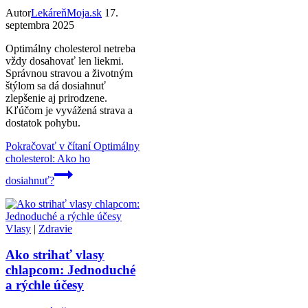
Autor
LekáreňMoja.sk
17.
septembra 2025
Optimálny cholesterol netreba
vždy dosahovať len liekmi.
Správnou stravou a životným
štýlom sa dá dosiahnuť
zlepšenie aj prirodzene.
Kľúčom je vyvážená strava a
dostatok pohybu.
Pokračovať v čítaní
Optimálny
cholesterol: Ako ho
dosiahnuť?
Vlasy
|
Zdravie
Ako strihať vlasy
chlapcom: Jednoduché
a rýchle účesy