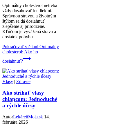
Optimálny cholesterol netreba
vždy dosahovať len liekmi.
Správnou stravou a životným
štýlom sa dá dosiahnuť
zlepšenie aj prirodzene.
Kľúčom je vyvážená strava a
dostatok pohybu.
Pokračovať v čítaní
Optimálny
cholesterol: Ako ho
dosiahnuť?
Vlasy
|
Zdravie
Ako strihať vlasy
chlapcom: Jednoduché
a rýchle účesy
Autor
LekáreňMoja.sk
14.
februára 2026