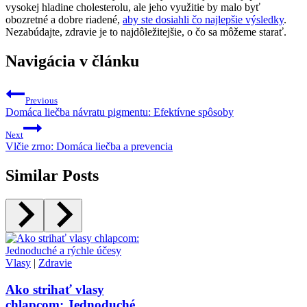
vysokej hladine cholesterolu, ale jeho využitie by malo byť
obozretné a dobre riadené,
aby ste dosiahli čo najlepšie výsledky
.
Nezabúdajte, zdravie je to najdôležitejšie, o čo sa môžeme starať.
Navigácia v článku
Previous
Domáca liečba návratu pigmentu: Efektívne spôsoby
Next
Vlčie zrno: Domáca liečba a prevencia
Similar Posts
Vlasy
|
Zdravie
Ako strihať vlasy
chlapcom: Jednoduché