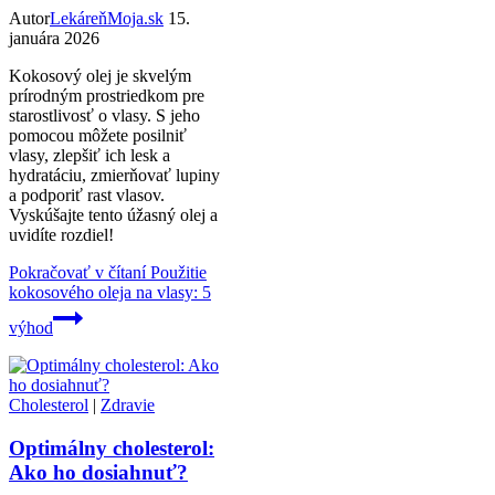
Autor
LekáreňMoja.sk
15.
januára 2026
Kokosový olej je skvelým
prírodným prostriedkom pre
starostlivosť o vlasy. S jeho
pomocou môžete posilniť
vlasy, zlepšiť ich lesk a
hydratáciu, zmierňovať lupiny
a podporiť rast vlasov.
Vyskúšajte tento úžasný olej a
uvidíte rozdiel!
Pokračovať v čítaní
Použitie
kokosového oleja na vlasy: 5
výhod
Cholesterol
|
Zdravie
Optimálny cholesterol:
Ako ho dosiahnuť?