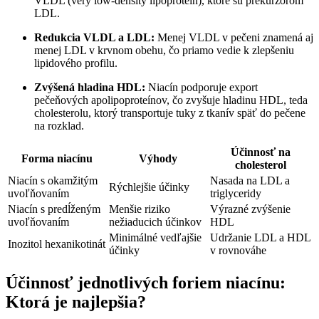
VLDL (very low-density lipoprotein), ktoré sú prekurzorom
LDL.
Redukcia VLDL a LDL:
Menej VLDL v pečeni znamená aj
menej LDL v krvnom obehu, čo priamo vedie k zlepšeniu
lipidového profilu.
Zvýšená hladina HDL:
Niacín podporuje export
pečeňových apolipoproteínov, čo zvyšuje hladinu HDL, teda
cholesterolu, ktorý transportuje tuky z tkanív späť do pečene
na rozklad.
Účinnosť na
Forma niacínu
Výhody
cholesterol
Niacín s okamžitým
Nasada na LDL a
Rýchlejšie účinky
uvoľňovaním
triglyceridy
Niacín s predĺženým
Menšie riziko
Výrazné zvýšenie
uvoľňovaním
nežiaducich účinkov
HDL
Minimálné vedľajšie
Udržanie LDL a HDL
Inozitol hexanikotinát
účinky
v rovnováhe
Účinnosť jednotlivých foriem niacínu:
Ktorá je najlepšia?