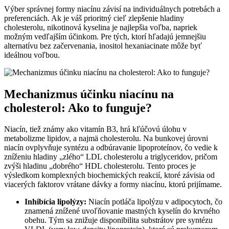
Výber správnej formy niacínu závisí na individuálnych potrebách a
preferenciách. Ak je váš prioritný cieľ zlepšenie hladiny
cholesterolu, nikotinová kyselina je najlepšia voľba, napriek
možným vedľajším účinkom. Pre tých, ktorí hľadajú jemnejšiu
alternatívu bez začervenania, inositol hexaniacinate môže byť
ideálnou voľbou.
Mechanizmus účinku niacínu na
cholesterol: Ako to funguje?
Niacín, tiež známy ako vitamín B3, hrá kľúčovú úlohu v
metabolizme lipidov, a najmä cholesterolu. Na bunkovej úrovni
niacín ovplyvňuje syntézu a odbúravanie lipoproteínov, čo vedie k
zníženiu hladiny „zlého“ LDL cholesterolu a triglyceridov, pričom
zvýši hladinu „dobrého“ HDL cholesterolu. Tento proces je
výsledkom komplexných biochemických reakcií, ktoré závisia od
viacerých faktorov vrátane dávky a formy niacínu, ktorú prijímame.
Inhibícia lipolýzy:
Niacín potláča lipolýzu v adipocytoch, čo
znamená znížené uvoľňovanie mastných kyselín do krvného
obehu. Tým sa znižuje disponibilita substrátov pre syntézu