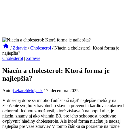
/
Zdravie
/
Cholesterol
/
Niacín a cholesterol: Ktorá forma je
najlepšia?
Cholesterol
|
Zdravie
Niacín a cholesterol: Ktorá forma je
najlepšia?
Autor
LekáreňMoja.sk
17. decembra 2025
V dnešnej dobe sa mnoho ľudí snaží nájsť najlepšie metódy na
zlepšenie svojho zdravotného stavu a prevenciu kardiovaskulárnych
ochorení. Jednou z možností, ktoré získavajú na popularite, je
niacín, známy aj ako vitamín B3, pre jeho schopnosť pozitívne
ovplyvniť hladiny cholesterolu. Ale ktorá forma niacínu je naozaj
najlepšia pre vaše zdravie? V tomto článku sa pozrieme na rôzne