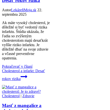
Desať rokov rizika
Autor
LekáreňMoja.sk
22.
septembra 2025
Ak máte vysoký cholesterol, je
dôležité si byť vedomý rizika
infarktu. Štúdia ukázala, že
ľudia so zvýšeným
cholesterolom majú desaťkrát
vyššie riziko infarktu. Je
dôležité dbať na svoje zdravie
a včasné preventívne
opatrenia.
Pokračovať v čítaní
Cholesterol a infarkt: Desať
rokov rizika
Cholesterol
|
Zdravie
Masť z mangalice a