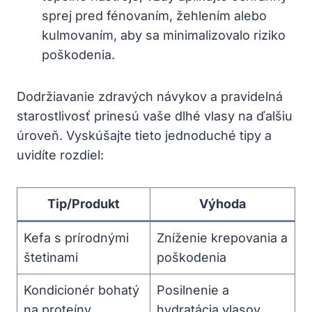
sprej pred fénovaním, žehlením alebo
kulmovaním, ⁢aby sa minimalizovalo riziko​
poškodenia.
Dodržiavanie zdravých ‌návykov‍ a pravidelná
starostlivosť prinesú vaše ⁢dlhé vlasy na ďalšiu
‍úroveň. Vyskúšajte tieto jednoduché⁢ tipy a
uvidíte rozdiel:
Tip/Produkt
Výhoda
Kefa s ⁣prírodnými
Zníženie krepovania‍ a
štetinami
‌poškodenia
Kondicionér‌ bohatý
Posilnenie a
na proteíny
hydratácia ‌vlasov