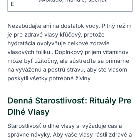
E
Nezabúdajte ani na dostatok vody. Pitný ​režim
je pre zdravé vlasy kľúčový, pretože
hydratácia ovplyvňuje celkové zdravie
‍vlasových‍ folikul. Doplnkový príjem⁢ vitamínov
môže​ byť ⁢užitočný, ale sústreďte sa primárne
na vyváženú a pestrú stravu, ⁤aby ste vlasom
poskytli všetky potrebné živiny.
Denná ⁢starostlivosť: Rituály Pre
⁣dlhé‌ Vlasy
Starostlivosť o ⁢dlhé vlasy si vyžaduje‍ čas‍ a
správne návyky. Aby ‍vaše vlasy rástli zdravé a