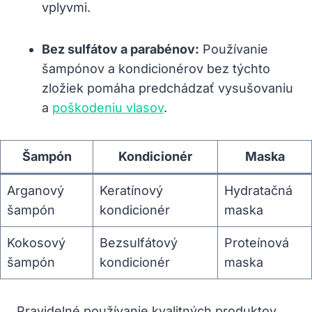
vplyvmi.
Bez sulfátov a ⁣parabénov:
Používanie
‍šampónov a kondicionérov ⁢bez‍ týchto
zložiek⁤ pomáha predchádzať vysušovaniu​
a ​
poškodeniu vlasov
.
Šampón
Kondicionér
Maska
Arganový⁤
Keratínový
Hydratačná
šampón
kondicionér
maska
Kokosový
Bezsulfátový
Proteínová
šampón
kondicionér
maska
Pravidelné používanie kvalitných produktov,