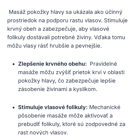
‍ Masáž ‌pokožky hlavy sa ukázala ako‌ účinný
prostriedok na podporu rastu vlasov. ‌Stimuluje
‍krvný obeh ⁢a ‍zabezpečuje, aby vlasové
⁣folikuly dostávali potrebné živiny.​ Vďaka ‍tomu‌
môžu vlasy rásť hrubšie ​a pevnejšie.
Zlepšenie krvného obehu:
​ Pravidelné
masáže⁣ môžu zvýšiť prietok⁤ krvi v oblasti
pokožky hlavy, čo zabezpečuje​ lepšie
zásobenie živinami a⁣ kyslíkom.
Stimuluje vlasové folikuly:
Mechanické
pôsobenie masáže môže aktivovať ⁤a
prebudiť folikuly, ktoré⁣ sú‌ zodpovedné za
rast nových​ vlasov.