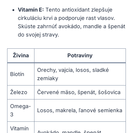
Vitamín E:
Tento antioxidant ⁣zlepšuje
cirkuláciu krvi​ a podporuje ⁢rast vlasov. ​
Skúste zahrnúť avokádo, mandle a špenát
do ‍svojej stravy.
Živina
Potraviny
Orechy, vajcia, losos, sladké
Biotín
⁢zemiaky
Železo
Červené mäso, špenát, šošovica
Omega-
Losos, makrela, ľanové semienka
3
Vitamín
Avokádo, mandle, špenát