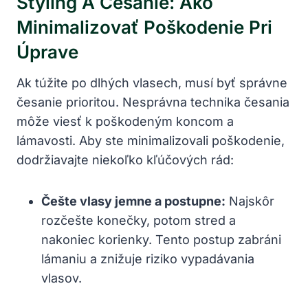
Styling A Česanie: Ako
Minimalizovať Poškodenie ⁢pri
Úprave
Ak ⁣túžite po dlhých vlasech, musí byť správne
česanie ‌prioritou. ‍Nesprávna technika česania
môže viesť k poškodeným koncom a⁤
lámavosti. Aby ‍ste minimalizovali poškodenie,
dodržiavajte niekoľko kľúčových rád:
Češte vlasy jemne⁤ a postupne:
Najskôr
rozčešte konečky, potom ⁤stred a
nakoniec ‌korienky. ⁣Tento postup zabráni
lámaniu a znižuje ‍riziko ‍vypadávania
vlasov.