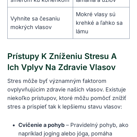
Mokré vlasy sú
Vyhnite ⁤sa⁢ česaniu‍
krehké a ‌ľahko sa‍
mokrých vlasov
lámu
Prístupy K Zníženiu Stresu A
Ich Vplyv Na​ Zdravie ‍vlasov
Stres môže byť významným faktorom
ovplyvňujúcim zdravie našich ‌vlasov. Existuje⁤
niekoľko‍ prístupov, ⁤ktoré môžu pomôcť znížiť
⁣stres⁤ a prispieť ⁢tak k lepšiemu ⁤stavu vlasov:
Cvičenie a pohyb
– Pravidelný pohyb, ako
napríklad joging⁣ alebo jóga,⁤ pomáha