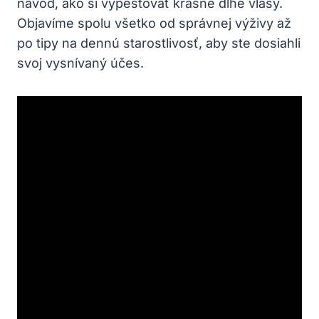
návod, ako ⁤si ‌vypestovať krásne ‌dlhé vlasy.
⁣Objavíme spolu všetko ‍od​ správnej výživy až
‌po tipy‍ na dennú starostlivosť, aby ste dosiahli
svoj‍ vysnívaný účes.