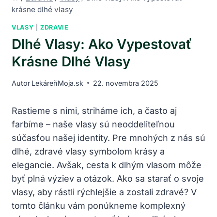
krásne dlhé vlasy
VLASY
|
ZDRAVIE
Dlhé Vlasy: Ako Vypestovať
Krásne Dlhé Vlasy
Autor
LekáreňMoja.sk
22. novembra 2025
Rastieme s nimi, striháme ich, a často aj‌
farbíme – naše vlasy sú neoddeliteľnou
súčasťou našej identity. Pre mnohých z nás⁣ sú
dlhé, zdravé vlasy symbolom krásy a
elegancie. Avšak, cesta ⁣k dlhým ​vlasom ⁢môže
byť plná výziev⁤ a otázok. Ako sa starať o svoje
vlasy,​ aby rástli ‌rýchlejšie a zostali zdravé? V
tomto článku vám‍ ponúkneme komplexný