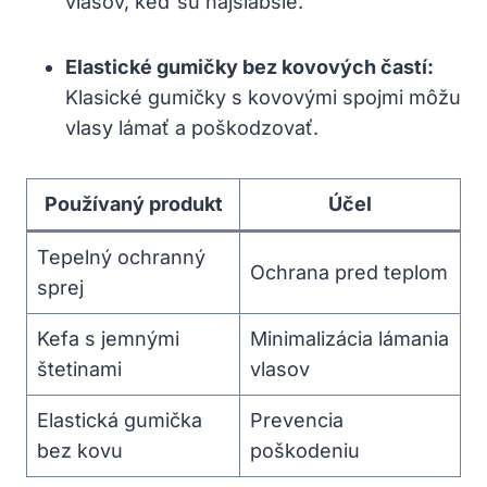
vlasov, keď sú⁢ najslabšie.
Elastické gumičky ⁤bez kovových častí:
Klasické gumičky ⁣s ⁢kovovými spojmi môžu
vlasy lámať a poškodzovať.
Používaný​ produkt
Účel
Tepelný ochranný
Ochrana pred⁢ teplom
sprej
Kefa s jemnými
Minimalizácia lámania
štetinami
vlasov
Elastická gumička
Prevencia
bez kovu
poškodeniu