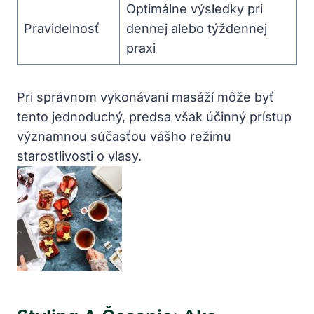
Optimálne výsledky ‍pri
Pravidelnosť
dennej ​alebo týždennej
praxi
Pri ⁢správnom vykonávaní masáží‍ môže byť
tento jednoduchý, predsa však účinný prístup
významnou​ súčasťou⁣ vášho režimu​
starostlivosti o vlasy.