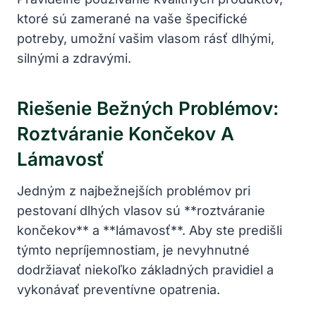
ktoré sú zamerané na vaše špecifické
potreby, umožní vašim ‌vlasom​ rásť dlhými,
silnými a⁢ zdravými.
Riešenie ⁤bežných Problémov:
Roztváranie Končekov ‍a ​
Lámavosť
Jedným z najbežnejších problémov pri
pestovaní dlhých vlasov sú **roztváranie
končekov**⁣ a **lámavosť**. Aby⁤ ste predišli
⁤týmto nepríjemnostiam, je nevyhnutné
dodržiavať⁤ niekoľko základných pravidiel a
vykonávať preventívne opatrenia.