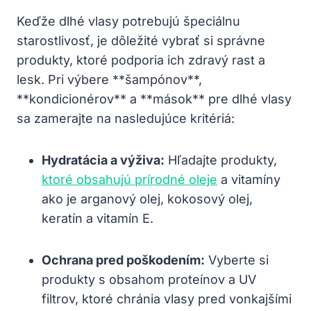
Keďže dlhé vlasy potrebujú špeciálnu
starostlivosť, je ⁢dôležité vybrať⁤ si správne
produkty,⁤ ktoré podporia ich zdravý rast a
lesk. Pri výbere **šampónov**,
**kondicionérov** a ​**mások** pre dlhé vlasy
sa⁤ zamerajte na nasledujúce ⁤kritériá:
Hydratácia a výživa:
⁣Hľadajte produkty,
ktoré obsahujú prírodné oleje
a ‍vitamíny
ako je arganový olej, kokosový ⁢olej,‌
keratín‍ a vitamín E.
Ochrana​ pred poškodením:
Vyberte⁢ si
produkty s obsahom ⁣proteínov ⁢a ⁤UV
filtrov, ktoré⁤ chránia vlasy pred vonkajšími​