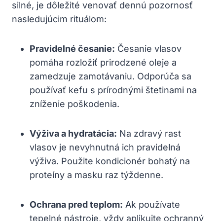
‌silné, je dôležité venovať dennú⁢ pozornosť
nasledujúcim rituálom:
Pravidelné ​česanie:
Česanie vlasov
pomáha rozložiť prirodzené oleje a
zamedzuje zamotávaniu. Odporúča‍ sa
používať‌ kefu s prírodnými štetinami na
zníženie poškodenia.
Výživa a hydratácia:
Na​ zdravý rast
vlasov ⁣je nevyhnutná⁢ ich ‌pravidelná
výživa.⁤ Použite kondicionér bohatý na
proteíny⁢ a masku​ raz týždenne.
Ochrana pred teplom:
Ak⁤ používate
tepelné nástroje, vždy aplikujte‍ ochranný