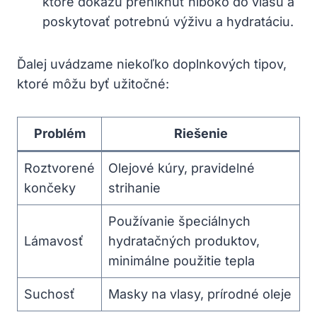
ktoré dokážu preniknúť‍ hlboko do vlasu a
poskytovať potrebnú⁢ výživu ‍a hydratáciu.
Ďalej uvádzame‌ niekoľko doplnkových tipov,
ktoré môžu byť⁢ užitočné:
Problém
Riešenie
Roztvorené⁢
Olejové kúry, pravidelné
končeky
strihanie
Používanie špeciálnych
Lámavosť
hydratačných produktov,
minimálne použitie tepla
Suchosť
Masky na vlasy, prírodné ⁣oleje