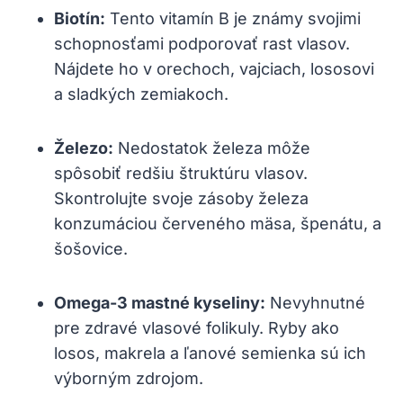
Biotín:
Tento vitamín B je‍ známy svojimi
schopnosťami⁢ podporovať rast vlasov.
Nájdete ‍ho v orechoch, ⁢vajciach, lososovi
a sladkých ⁢zemiakoch.
Železo:
Nedostatok železa môže
spôsobiť redšiu štruktúru vlasov.
Skontrolujte​ svoje ⁢zásoby železa
konzumáciou červeného mäsa, špenátu, a
⁤šošovice.
Omega-3 mastné kyseliny:
Nevyhnutné
pre zdravé vlasové folikuly. Ryby ako
losos, makrela a⁣ ľanové semienka sú⁣ ich
výborným zdrojom.