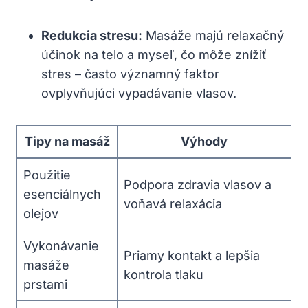
Redukcia ​stresu:
Masáže majú relaxačný
‍účinok na telo a myseľ, čo môže znížiť
stres – často významný faktor
ovplyvňujúci vypadávanie vlasov.
Tipy ⁤na masáž
Výhody
Použitie
Podpora ‌zdravia vlasov a
esenciálnych
voňavá relaxácia
olejov
Vykonávanie
Priamy ⁢kontakt a lepšia
masáže⁣
kontrola tlaku
prstami