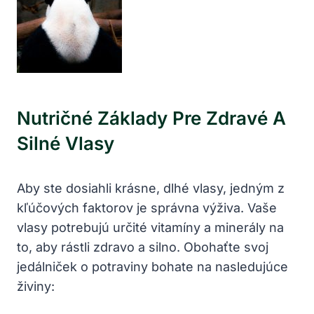
Nutričné​ Základy Pre​ Zdravé A
Silné Vlasy
Aby ste ⁤dosiahli ​krásne, dlhé ​vlasy, jedným ‌z
kľúčových‌ faktorov ⁢je správna výživa. Vaše
vlasy potrebujú určité ​vitamíny a minerály na
to, aby rástli zdravo a silno. Obohaťte svoj
jedálniček o potraviny⁤ bohate na ⁢nasledujúce⁢
živiny: