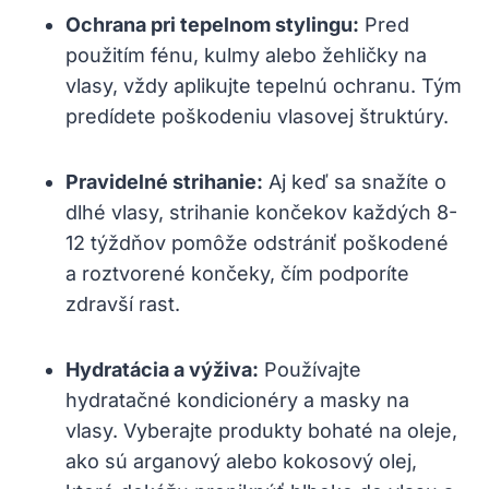
Ochrana pri tepelnom stylingu:
‍Pred​
použitím fénu, kulmy alebo žehličky ‍na
vlasy, vždy aplikujte tepelnú ochranu. Tým
predídete poškodeniu vlasovej štruktúry.
Pravidelné ⁢strihanie:
Aj keď ‌sa snažíte o
‍dlhé ⁣vlasy, strihanie končekov ‍každých 8-
12 týždňov pomôže ⁣odstrániť ⁢poškodené
a roztvorené končeky, čím podporíte
zdravší rast.
Hydratácia a výživa:
‌Používajte
‍hydratačné kondicionéry a masky na
‍vlasy. Vyberajte produkty bohaté na oleje,
ako ‍sú arganový alebo kokosový olej,