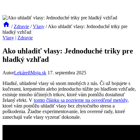
/
Zdravie
/
Vlasy
/
Ako uhladiť vlasy: Jednoduché triky pre
hladký vzhľad
Vlasy
|
Zdravie
Ako uhladiť vlasy: Jednoduché triky pre
hladký vzhľad
Autor
LekáreňMoja.sk
17. septembra 2025
Hladké, uhladené vlasy sú snom mnohých z nás. Či už bojujete s
kučerami, krepatením alebo jednoducho túžite po hladšom vzhľade,
existuje mnoho účinných trikov, ktoré vám pomôžu dosiahnuť
želaný efekt. V
tomto článku sa pozrieme na osvedčené metódy
,
ktoré vám pomôžu uhladiť vlasy bez zbytočného stresu a
poškodenia. Žiadne experimentovanie, len overené rady, ktoré
zanechajú vaše vlasy vyzerať dokonale.