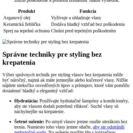
znížili poškodenie a pomohli dosiahnuť hladší výsledok.
Produkt
Funkcia
Arganový olej
Vyživuje a uhladzuje vlasy
Keramická žehlička
Dodáva hladký vzhľad bez poškodenia
Sprej na tepelnú ochranu
Chráni pred tepelným poškodením
Správne techniky pre styling bez
krepatenia
Výber správnych techník pre styling vlasov bez krepatenia môže
byť náročný, najmä ak máte jemnejšie alebo kučeravé vlasy. Nižšie
nájdete niekoľko osvedčených tipov a prístupov, ktoré vám pomôžu
dosiahnuť hladký a elegantný vzhľad:
Hydratácia:
Používajte hydratačné šampóny a kondicionéry,
aby ste vlasom dodali potrebnú vlhkosť. Suché vlasy sú
náchylnejšie na krepatenie.
Šetrné sušenie:
Po umytí vlasov jemne osušte uterákom bez
trenia. Namiesto toho vlasy jemne stlačte,
aby ste odstránili
prebytočnú vodu
. Na sušenie použite fén s ionizačnou