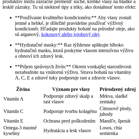
produktov môžu zázračne premeniť suché, krehké vlasy na hladké a
lesklé zázraky. Tu sú niektoré tipy a triky, ako dosiahnuť tento efekt:
**Používanie kvalitného kondicionéru:** Aby vlasy zostali
jemné a hebké, je dôležité pravidelne používať výživný
kondicionér. Hľadajte produkty bohaté na prírodné oleje, ako
sú arganový,
kokosový alebo jojobový olej
.
**Hydratačné masky:** Raz týždenne aplikujte hlboko
hydratačnú masku, ktorá poskytne vlasom intenzívnu výživu
a obnoví ich zdravý lesk.
**Príjem správnych živín:** Okrem vonkajšej starostlivosti
nezabudnite na vnútornú výživu. Strava bohatá na vitamíny
A, C, E a zdravé tuky podporuje rast a zdravie vlasov.
Živina
Význam pre vlasy
Prirodzený zdroj
Podporuje zdravý skalp a
Mrkva, sladké
Vitamín A
rast vlasov
zemiaky
Citrusové plody,
Vitamín C
Podporuje tvorbu kolagénu
jahody
Vitamín E
Ochrana pred poškodením
Mandľe, špenát
Omega-3 mastné
Losos, chia
Hydratácia a lesk vlasov
kyseliny
semienka