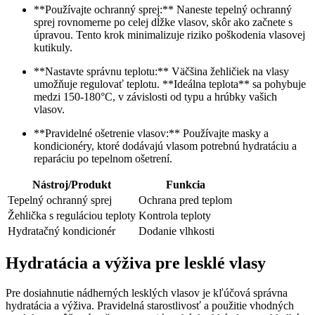
**Používajte ochranný sprej:** Naneste tepelný ochranný
sprej rovnomerne po celej dĺžke vlasov, skôr ako začnete s
úpravou. Tento krok minimalizuje riziko poškodenia vlasovej
kutikuly.
**Nastavte správnu teplotu:** Väčšina žehličiek na vlasy
umožňuje regulovať teplotu. **Ideálna teplota** sa pohybuje
medzi 150-180°C, v závislosti od typu a hrúbky vašich
vlasov.
**Pravidelné ošetrenie vlasov:** Používajte masky a
kondicionéry, ktoré dodávajú vlasom potrebnú hydratáciu a
reparáciu po tepelnom ošetrení.
Nástroj/Produkt
Funkcia
Tepelný ochranný sprej
Ochrana pred teplom
Žehlička s reguláciou teploty
Kontrola teploty
Hydratačný kondicionér
Dodanie vlhkosti
Hydratácia a výživa pre lesklé vlasy
Pre dosiahnutie nádherných lesklých vlasov je kľúčová správna
hydratácia a výživa. Pravidelná starostlivosť a použitie vhodných