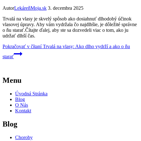
Autor
LekáreňMoja.sk
3. decembra 2025
Trvalá na vlasy je skvelý spôsob ako dosiahnuť dlhodobý účinok
vlasovej úpravy. Aby vám vydržala čo najdlhšie, je dôležité správne
o ňu starať.Čítajte ďalej, aby ste sa dozvedeli viac o tom, ako ju
udržať dlhší čas.
Pokračovať v čítaní
Trvalá na vlasy: Ako dlho vydrží a ako o ňu
starať
Menu
Úvodná Stránka
Blog
O Nás
Kontakt
Blog
Choroby