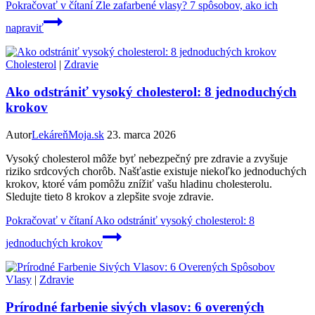
Pokračovať v čítaní
Zle zafarbené vlasy? 7 spôsobov, ako ich
napraviť
Cholesterol
|
Zdravie
Ako odstrániť vysoký cholesterol: 8 jednoduchých
krokov
Autor
LekáreňMoja.sk
23. marca 2026
Vysoký cholesterol môže byť nebezpečný pre zdravie a zvyšuje
riziko srdcových chorôb. Našťastie existuje niekoľko jednoduchých
krokov, ktoré vám pomôžu znížiť vašu hladinu cholesterolu.
Sledujte tieto 8 krokov a zlepšite svoje zdravie.
Pokračovať v čítaní
Ako odstrániť vysoký cholesterol: 8
jednoduchých krokov
Vlasy
|
Zdravie
Prírodné farbenie sivých vlasov: 6 overených