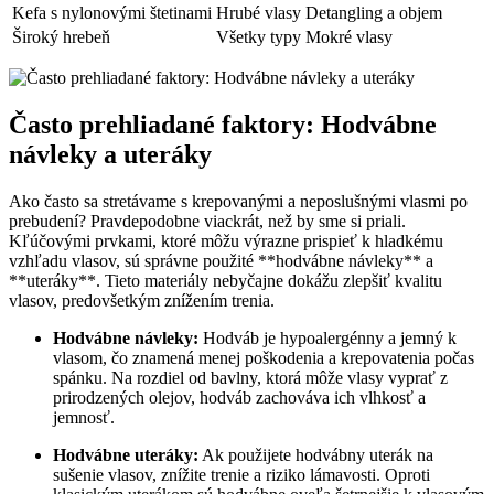
Kefa s nylonovými štetinami
Hrubé vlasy
Detangling a objem
Široký hrebeň
Všetky typy
Mokré vlasy
Často prehliadané faktory: Hodvábne
návleky a uteráky
Ako často sa stretávame s krepovanými a neposlušnými vlasmi po
prebudení? Pravdepodobne viackrát, než by sme si priali.
Kľúčovými prvkami, ktoré môžu výrazne prispieť k hladkému
vzhľadu vlasov, sú správne použité **hodvábne návleky** a
**uteráky**. Tieto materiály nebyčajne dokážu zlepšiť kvalitu
vlasov, predovšetkým znížením trenia.
Hodvábne návleky:
Hodváb je hypoalergénny a jemný k
vlasom, čo znamená menej poškodenia a krepovatenia počas
spánku. Na rozdiel od bavlny, ktorá môže vlasy vyprať z
prirodzených olejov, hodváb zachováva ich vlhkosť a
jemnosť.
Hodvábne uteráky:
Ak použijete hodvábny uterák na
sušenie vlasov, znížite trenie a riziko lámavosti. Oproti