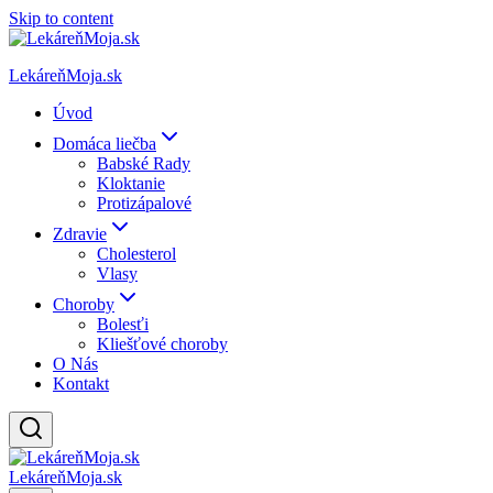
Skip to content
LekáreňMoja.sk
Úvod
Domáca liečba
Babské Rady
Kloktanie
Protizápalové
Zdravie
Cholesterol
Vlasy
Choroby
Bolesťi
Kliešťové choroby
O Nás
Kontakt
LekáreňMoja.sk