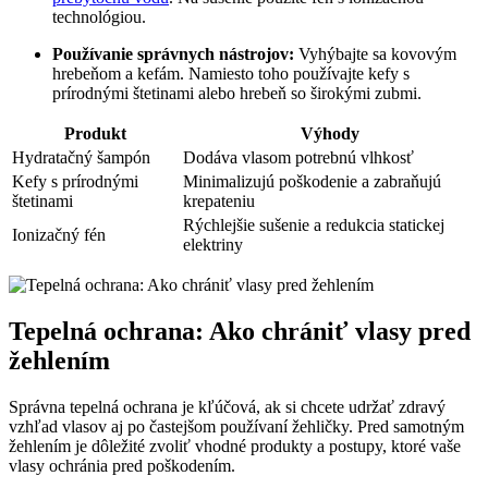
technológiou.
Používanie správnych nástrojov:
Vyhýbajte sa kovovým
hrebeňom a kefám. Namiesto toho používajte kefy s
prírodnými štetinami alebo hrebeň so širokými zubmi.
Produkt
Výhody
Hydratačný šampón
Dodáva vlasom potrebnú vlhkosť
Kefy s prírodnými
Minimalizujú poškodenie a zabraňujú
štetinami
krepateniu
Rýchlejšie sušenie a redukcia statickej
Ionizačný fén
elektriny
Tepelná ochrana: Ako chrániť vlasy pred
žehlením
Správna tepelná ochrana je kľúčová, ak si chcete udržať zdravý
vzhľad vlasov aj po častejšom používaní žehličky. Pred samotným
žehlením je dôležité zvoliť vhodné produkty a postupy, ktoré vaše
vlasy ochránia pred poškodením.