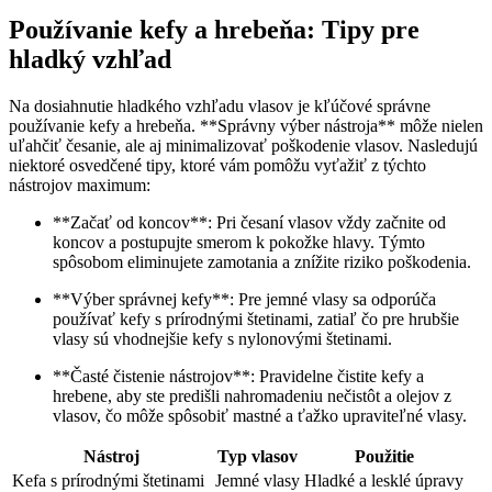
Používanie kefy a hrebeňa: Tipy pre
hladký vzhľad
Na dosiahnutie hladkého vzhľadu vlasov je kľúčové správne
používanie kefy a hrebeňa. **Správny výber nástroja** môže nielen
uľahčiť česanie, ale aj minimalizovať poškodenie vlasov. Nasledujú
niektoré osvedčené tipy, ktoré vám pomôžu vyťažiť z týchto
nástrojov maximum:
**Začať od koncov**: Pri česaní vlasov vždy začnite od
koncov a postupujte smerom k pokožke hlavy. Týmto
spôsobom eliminujete zamotania a znížite riziko poškodenia.
**Výber správnej kefy**: Pre jemné vlasy sa odporúča
používať kefy s prírodnými štetinami, zatiaľ čo pre hrubšie
vlasy sú vhodnejšie kefy s nylonovými štetinami.
**Časté čistenie nástrojov**: Pravidelne čistite kefy a
hrebene, aby ste predišli nahromadeniu nečistôt a olejov z
vlasov, čo môže spôsobiť mastné a ťažko upraviteľné vlasy.
Nástroj
Typ vlasov
Použitie
Kefa s prírodnými štetinami
Jemné vlasy
Hladké a lesklé úpravy