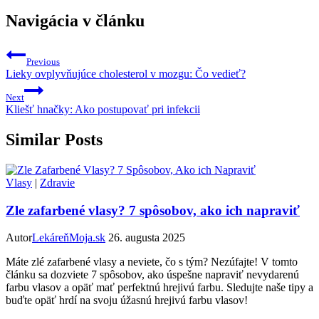
Navigácia v článku
Previous
Lieky ovplyvňujúce cholesterol v mozgu: Čo vedieť?
Next
Kliešť hnačky: Ako postupovať pri infekcii
Similar Posts
Vlasy
|
Zdravie
Zle zafarbené vlasy? 7 spôsobov, ako ich napraviť
Autor
LekáreňMoja.sk
26. augusta 2025
Máte zlé zafarbené vlasy a neviete, čo s tým? Nezúfajte! V tomto
článku sa dozviete 7 spôsobov, ako úspešne napraviť nevydarenú
farbu vlasov a opäť mať perfektnú hrejivú farbu. Sledujte naše tipy a
buďte opäť hrdí na svoju úžasnú hrejivú farbu vlasov!