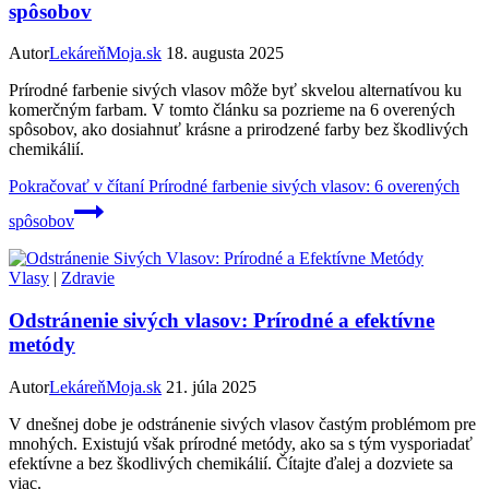
spôsobov
Autor
LekáreňMoja.sk
18. augusta 2025
Prírodné farbenie sivých vlasov môže byť skvelou alternatívou ku
komerčným farbam. V tomto článku sa pozrieme na 6 overených
spôsobov, ako dosiahnuť krásne a prirodzené farby bez škodlivých
chemikálií.
Pokračovať v čítaní
Prírodné farbenie sivých vlasov: 6 overených
spôsobov
Vlasy
|
Zdravie
Odstránenie sivých vlasov: Prírodné a efektívne
metódy
Autor
LekáreňMoja.sk
21. júla 2025
V dnešnej dobe je odstránenie sivých vlasov častým problémom pre
mnohých. Existujú však prírodné metódy, ako sa s tým vysporiadať
efektívne a bez škodlivých chemikálií. Čítajte ďalej a dozviete sa
viac.