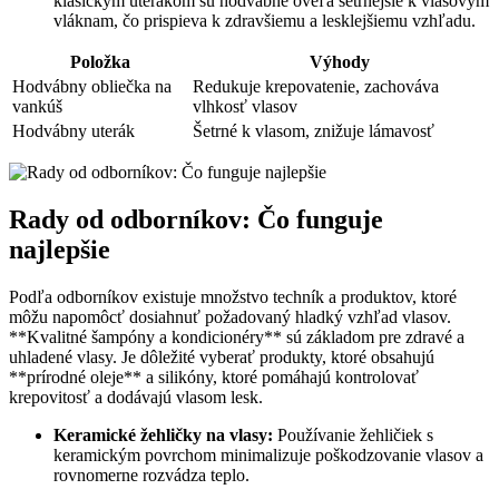
klasickým uterákom sú hodvábne oveľa šetrnejšie k vlasovým
vláknam, čo prispieva k zdravšiemu a lesklejšiemu vzhľadu.
Položka
Výhody
Hodvábny obliečka na
Redukuje krepovatenie, zachováva
vankúš
vlhkosť vlasov
Hodvábny uterák
Šetrné k vlasom, znižuje lámavosť
Rady od odborníkov: Čo funguje
najlepšie
Podľa odborníkov existuje množstvo techník a produktov, ktoré
môžu napomôcť dosiahnuť požadovaný hladký vzhľad vlasov.
**Kvalitné šampóny a kondicionéry** sú základom pre zdravé a
uhladené vlasy. Je dôležité vyberať produkty, ktoré obsahujú
**prírodné oleje** a silikóny, ktoré pomáhajú kontrolovať
krepovitosť a dodávajú vlasom lesk.
Keramické žehličky na vlasy:
Používanie žehličiek s
keramickým povrchom minimalizuje poškodzovanie vlasov a
rovnomerne rozvádza teplo.