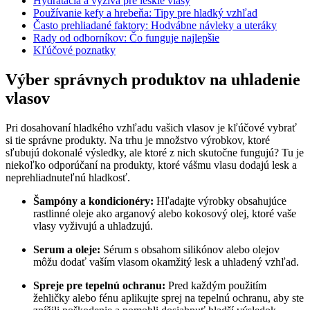
Hydratácia a výživa pre lesklé vlasy
Používanie kefy a hrebeňa: Tipy pre hladký vzhľad
Často prehliadané faktory: Hodvábne návleky a uteráky
Rady od odborníkov: Čo funguje najlepšie
Kľúčové poznatky
Výber správnych produktov na uhladenie
vlasov
Pri dosahovaní hladkého vzhľadu vašich vlasov je kľúčové vybrať
si tie správne produkty. Na trhu je množstvo výrobkov, ktoré
sľubujú dokonalé výsledky, ale ktoré z nich skutočne fungujú? Tu je
niekoľko odporúčaní na produkty, ktoré vášmu vlasu dodajú lesk a
neprehliadnuteľnú hladkosť.
Šampóny a kondicionéry:
Hľadajte výrobky obsahujúce
rastlinné oleje ako arganový alebo kokosový olej, ktoré vaše
vlasy vyživujú a uhladzujú.
Serum a oleje:
Sérum s obsahom silikónov alebo olejov
môžu dodať vaším vlasom okamžitý lesk a uhladený vzhľad.
Spreje pre tepelnú ochranu:
Pred každým použitím
žehličky alebo fénu aplikujte sprej na tepelnú ochranu, aby ste