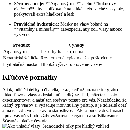
Sérumy a oleje:
**Arganový olej** alebo **kokosový
olej** môžu byť aplikované na vlhké alebo suché vlasy, aby
poskytovali extra hladkosť a lesk.
Pravidelná hydratácia:
Masky na vlasy bohaté na
**vitamíny a minerály** zabezpečia, aby boli vlasy hlboko
vyživené.
Produkt
Výhody
Arganový olej
Lesk, hydratácia, ochrana
Keramická žehlička
Rovnomerné teplo, menšia poškodenie
Hydratačná maska
Hlboká výživa, obnovenie vlasov
Kľúčové poznatky
A tak, milé čitateľky a čitatelia, teraz, keď už poznáte triky, ako
uhladiť svoje vlasy a dosiahnuť hladký vzhľad, môžete s istotou
experimentovať a nájsť ten správny postup pre vás. Nezabúdajte, že
každý typ vlasov si vyžaduje individuálny prístup, a je dôležité dbať
aj na ich zdravie a správnu starostlivosť. Ak sa budete držať našich
tipov, váš účes bude vždy vyžarovať eleganciu a sofistikovanosť.
Šťastné a hladké česanie!