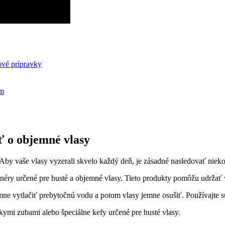
ové prípravky
em
ť o objemné vlasy
 Aby vaše vlasy vyzerali skvelo každý deň, je zásadné nasledovať niek
néry určené pre husté a objemné vlasy. Tieto produkty pomôžu udržať 
ne vytlačiť prebytočnú vodu a potom vlasy jemne osušiť. Používajte su
kymi zubami alebo špeciálne kefy určené pre husté vlasy.