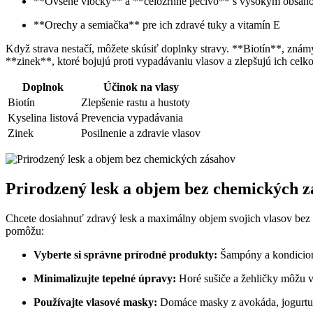
**Ovsené vločky** a **celozrnné pečivo** s vysokým obsah
**Orechy a semiačka** pre ich zdravé tuky a vitamín E
Když strava nestačí, môžete skúsiť doplnky stravy. **Biotín**, znám
**zinek**, ktoré bojujú proti vypadávaniu vlasov a zlepšujú ich celk
Doplnok
Účinok na vlasy
Biotín
Zlepšenie rastu a hustoty
Kyselina listová
Prevencia vypadávania
Zinek
Posilnenie a zdravie vlasov
Prirodzený lesk a objem bez chemických z
Chcete dosiahnuť zdravý lesk a maximálny objem svojich vlasov bez 
pomôžu:
Vyberte si správne prírodné produkty:
Šampóny a kondicioné
Minimalizujte tepelné úpravy:
Horé sušiče a žehličky môžu v
Používajte vlasové masky:
Domáce masky z avokáda, jogurtu 