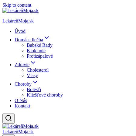
Skip to content
LekáreňMoja.sk
Úvod
Domáca liečba
Babské Rady
Kloktanie
Protizápalové
Zdravie
Cholesterol
Vlasy
Choroby
Bolesťi
Kliešťové choroby
O Nás
Kontakt
LekáreňMoja.sk