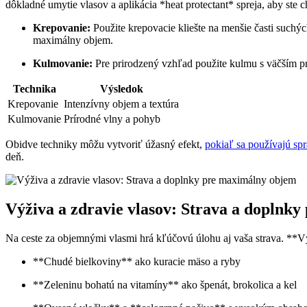
dôkladné umytie vlasov a aplikácia *heat protectant* spreja, aby ste 
Krepovanie:
Použite krepovacie kliešte na menšie časti suchýc
maximálny objem.
Kulmovanie:
Pre prirodzený vzhľad použite kulmu s väčším 
Technika
Výsledok
Krepovanie
Intenzívny objem a textúra
Kulmovanie
Prírodné vlny a pohyb
Obidve techniky môžu vytvoriť úžasný efekt,
pokiaľ sa používajú sp
deň.
Výživa a zdravie vlasov: Strava a doplnk
Na ceste za objemnými vlasmi hrá kľúčovú úlohu aj vaša strava. **Výž
**Chudé bielkoviny** ako kuracie mäso a ryby
**Zeleninu bohatú na vitamíny** ako špenát, brokolica a kel