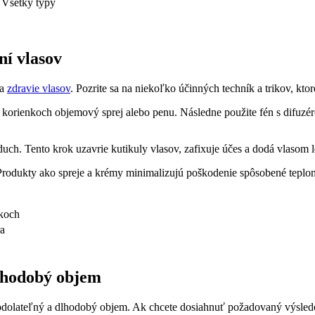
Všetky typy
ní vlasov
 a
zdravie vlasov
. Pozrite sa na niekoľko účinných techník a trikov, k
i korienkoch objemový sprej alebo penu. Následne použite fén s difuzér
uch. Tento krok uzavrie kutikuly vlasov, zafixuje účes a dodá vlasom l
 Produkty ako spreje a krémy minimalizujú poškodenie spôsobené teplo
koch
ra
lhodobý objem
dolateľný a dlhodobý objem. Ak chcete dosiahnuť požadovaný výsledok,