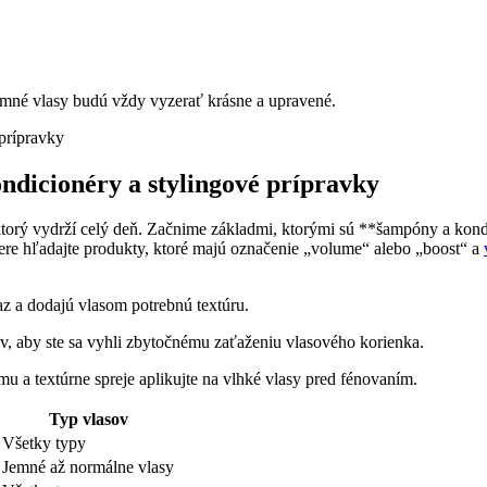
emné vlasy budú vždy vyzerať krásne a upravené.
dicionéry a stylingové prípravky
torý vydrží celý deň. Začnime základmi, ktorými sú **šampóny a kond
bere hľadajte produkty, ktoré majú označenie „volume“ alebo „boost“ a
z a dodajú vlasom potrebnú textúru.
ov, aby ste sa vyhli zbytočnému zaťaženiu vlasového korienka.
u a textúrne spreje aplikujte na vlhké vlasy pred fénovaním.
Typ vlasov
Všetky typy
Jemné až normálne vlasy