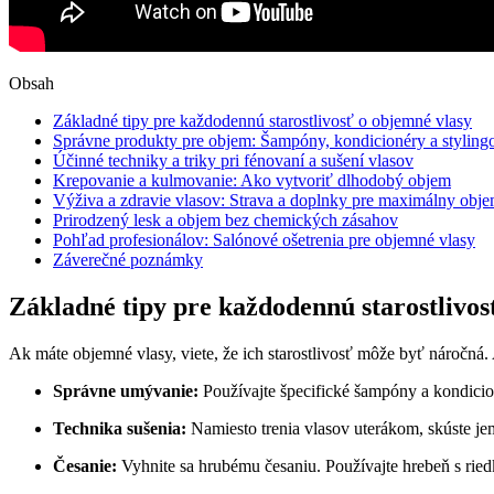
Obsah
Základné tipy pre každodennú starostlivosť o objemné vlasy
Správne produkty pre objem: Šampóny, kondicionéry a styling
Účinné techniky a triky pri fénovaní a sušení vlasov
Krepovanie a kulmovanie: Ako vytvoriť dlhodobý objem
Výživa a zdravie vlasov: Strava a doplnky pre maximálny obj
Prirodzený lesk a objem bez chemických zásahov
Pohľad profesionálov: Salónové ošetrenia pre objemné vlasy
Záverečné poznámky
Základné tipy pre každodennú starostlivos
Ak máte objemné vlasy, viete, že ich starostlivosť môže byť náročná.
Správne umývanie:
Používajte špecifické šampóny a kondicio
Technika sušenia:
Namiesto trenia vlasov uterákom, skúste jem
Česanie:
Vyhnite sa hrubému česaniu. Používajte hrebeň s ried