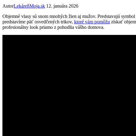
Autor
LekáreňMoja.sk
12. januára 2026
Objemné vlasy sú snom mnohých žien aj mužov. Predstavujú symbol zd
predstavíme päť osvedčených trikov,
ktoré vám pomôžu
získať objemn
profesionálny look priamo z pohodlia vášho domova.