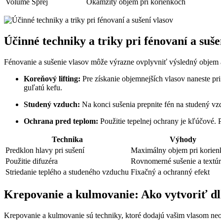
Volume Sprej
Okamžitý objem pri korienkoch
Účinné techniky a triky pri fénovaní a suše
Fénovanie a sušenie vlasov môže výrazne ovplyvniť výsledný objem
Koreňový lifting:
Pre získanie objemnejších vlasov naneste pr
guľatú kefu.
Studený vzduch:
Na konci sušenia prepnite fén na studený vzd
Ochrana pred teplom:
Použitie tepelnej ochrany je kľúčové.
Technika
Výhody
Predklon hlavy pri sušení
Maximálny objem pri korien
Použitie difuzéra
Rovnomerné sušenie a textú
Striedanie teplého a studeného vzduchu
Fixačný a ochranný efekt
Krepovanie a kulmovanie: Ako vytvoriť d
Krepovanie a kulmovanie sú techniky, ktoré dodajú vašim vlasom neo