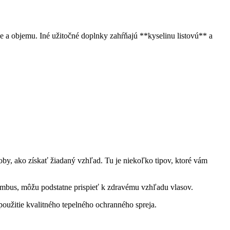
 a objemu. Iné užitočné doplnky zahŕňajú **kyselinu listovú** a
by, ako získať žiadaný vzhľad. Tu je niekoľko tipov, ktoré vám
ambus, môžu podstatne prispieť k zdravému vzhľadu vlasov.
oužitie kvalitného tepelného ochranného spreja.