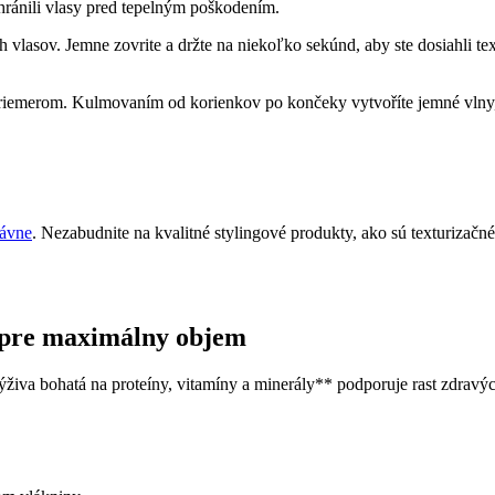
chránili vlasy pred tepelným poškodením.
h vlasov. Jemne zovrite a držte na niekoľko sekúnd, aby ste dosiahli 
priemerom. Kulmovaním od korienkov po končeky vytvoříte jemné vlny
rávne
. Nezabudnite na kvalitné stylingové produkty, ako sú texturizačné 
y pre maximálny objem
iva bohatá na proteíny, vitamíny a minerály** podporuje rast zdravých