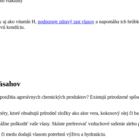
om vlákniny
y aj ako vitamín H,
podporuje zdravý rast vlasov
a napomáha ich hrúbke
ovú kondíciu.
ásahov
použitia agresívnych chemických produktov? Existujú prirodzené spôso
ry, ktoré obsahujú prírodné zložky ako aloe vera, kokosový olej či b
ážne poškodiť vaše vlasy. Skúste preferovať vzduchové sušenie alebo p
či medu dodajú vlasom potrebnú výživu a hydratáciu.