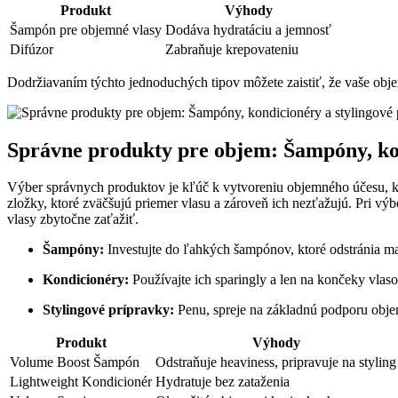
Produkt
Výhody
Šampón pre objemné vlasy
Dodáva hydratáciu a jemnosť
Difúzor
Zabraňuje krepovateniu
Dodržiavaním týchto jednoduchých tipov môžete zaistiť, že vaše obj
Správne produkty pre objem: Šampóny, kon
Výber správnych produktov je kľúč k vytvoreniu objemného účesu, k
zložky, ktoré zväčšujú priemer vlasu a zároveň ich nezťažujú. Pri vý
vlasy zbytočne zaťažiť.
Šampóny:
Investujte do ľahkých šampónov, ktoré odstránia ma
Kondicionéry:
Používajte ich sparingly a len na končeky vlas
Stylingové prípravky:
Penu, spreje na základnú podporu objem
Produkt
Výhody
Volume Boost Šampón
Odstraňuje heaviness, pripravuje na styling
Lightweight Kondicionér
Hydratuje bez zataženia