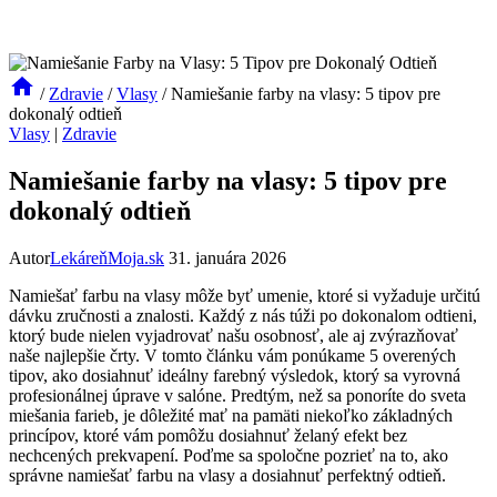
/
Zdravie
/
Vlasy
/
Namiešanie farby na vlasy: 5 tipov pre
dokonalý odtieň
Vlasy
|
Zdravie
Namiešanie farby na vlasy: 5 tipov pre
dokonalý odtieň
Autor
LekáreňMoja.sk
31. januára 2026
Namiešať farbu na vlasy môže byť umenie, ktoré si vyžaduje určitú
dávku zručnosti a znalosti. Každý z nás túži po dokonalom odtieni,
ktorý bude nielen vyjadrovať našu osobnosť, ale aj zvýrazňovať
naše najlepšie črty. V tomto článku vám ponúkame 5 overených
tipov, ako dosiahnuť ideálny farebný výsledok, ktorý sa vyrovná
profesionálnej úprave v salóne. Predtým, než sa ponoríte do sveta
miešania farieb, je dôležité mať na pamäti niekoľko základných
princípov, ktoré vám pomôžu dosiahnuť želaný efekt bez
nechcených prekvapení. Poďme sa spoločne pozrieť na to, ako
správne namiešať farbu na vlasy a dosiahnuť perfektný odtieň.