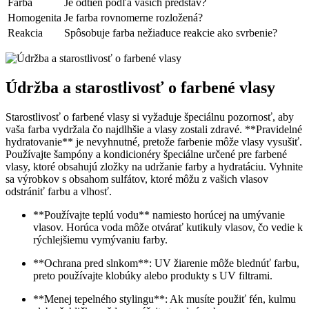
Farba
Je odtieň podľa vašich predstáv?
Homogenita
Je farba rovnomerne rozložená?
Reakcia
Spôsobuje farba nežiaduce reakcie ako svrbenie?
Údržba a starostlivosť o farbené vlasy
Starostlivosť o farbené vlasy si vyžaduje špeciálnu pozornosť, aby
vaša farba vydržala čo najdlhšie a vlasy zostali zdravé. **Pravidelné
hydratovanie** je nevyhnutné, pretože farbenie môže vlasy vysušiť.
Používajte šampóny a kondicionéry špeciálne určené pre farbené
vlasy, ktoré obsahujú zložky na udržanie farby a hydratáciu. Vyhnite
sa výrobkov s obsahom sulfátov, ktoré môžu z vašich vlasov
odstrániť farbu a vlhosť.
**Používajte teplú vodu** namiesto horúcej na umývanie
vlasov. Horúca voda môže otvárať kutikuly vlasov, čo vedie k
rýchlejšiemu vymývaniu farby.
**Ochrana pred slnkom**: UV žiarenie môže blednúť farbu,
preto používajte klobúky alebo produkty s UV filtrami.
**Menej tepelného stylingu**: Ak musíte použiť fén, kulmu