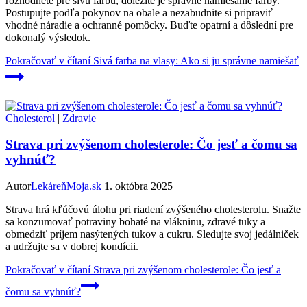
rozhodnete pre sivú farbu, dôležité je správne namiešanie farby.
Postupujte podľa pokynov na obale a nezabudnite si pripraviť
vhodné náradie a ochranné pomôcky. Buďte opatrní a dôslední pre
dokonalý výsledok.
Pokračovať v čítaní
Sivá farba na vlasy: Ako si ju správne namiešať
Cholesterol
|
Zdravie
Strava pri zvýšenom cholesterole: Čo jesť a čomu sa
vyhnúť?
Autor
LekáreňMoja.sk
1. októbra 2025
Strava hrá kľúčovú úlohu pri riadení zvýšeného cholesterolu. Snažte
sa konzumovať potraviny bohaté na vlákninu, zdravé tuky a
obmedziť príjem nasýtených tukov a cukru. Sledujte svoj jedálniček
a udržujte sa v dobrej kondícii.
Pokračovať v čítaní
Strava pri zvýšenom cholesterole: Čo jesť a
čomu sa vyhnúť?