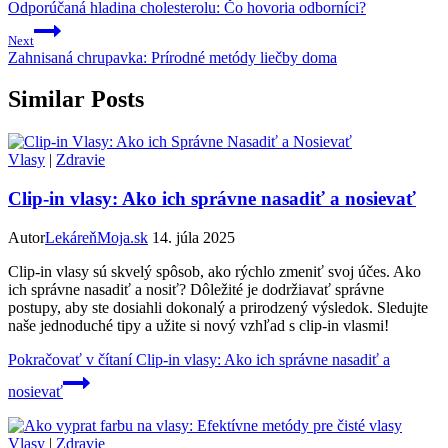
Odporúčaná hladina cholesterolu: Čo hovoria odborníci?
Next
Zahnisaná chrupavka: Prírodné metódy liečby doma
Similar Posts
Vlasy
|
Zdravie
Clip-in vlasy: Ako ich správne nasadiť a nosievať
Autor
LekáreňMoja.sk
14. júla 2025
Clip-in vlasy sú skvelý spôsob, ako rýchlo zmeniť svoj účes. Ako
ich správne nasadiť a nosiť? Dôležité je dodržiavať správne
postupy, aby ste dosiahli dokonalý a prirodzený výsledok. Sledujte
naše jednoduché tipy a užite si nový vzhľad s clip-in vlasmi!
Pokračovať v čítaní
Clip-in vlasy: Ako ich správne nasadiť a
nosievať
Vlasy
|
Zdravie