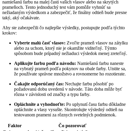
namiešanú farbu na malej časti vašich vlasov alebo na skrytých
prameňoch. Tento jednoduchý test vám pomôže vyhnúť sa
nežiadaným výsledkom a zabezpečiť, že finálny odtieň bude presne
taký, aký očakávate.
Aby ste zabezpečili čo najlepšie výsledky, postupujte podľa týchto
krokov:
Vyberte malú časť vlasov:
Zvoľte prameň vlasov na zátylku
alebo za uchom, ktorý nie je okamžite viditeľný. Týmto
spôsobom bude prípadný nežiaduci výsledok menej zreteľný.
Aplikujte farbu podľa návodu:
Namiešanú farbu naneste
na vybratý prameň podľa pokynov na obale farby. Uistite sa,
že používate správne množstvo a rovnomerne ho rozotierate.
Čakajte odporúčaný čas:
Nechajte farbu pôsobiť po
požadovanú dobu uvedenú v návode. Táto doba môže byť
rôzna v závislosti od značky a typu farby.
Opláchnite a vyhodnoťte:
Po uplynutí času farbu dôkladne
opláchnite a vlasy vysušte. Skontrolujte výsledný odtieň na
testovanom prameni za rôznych svetelných podmienok.
Faktor
Čo pozorovať