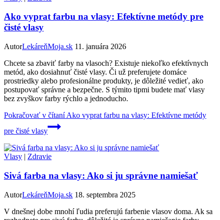
Ako vyprat farbu na vlasy: Efektívne metódy pre
čisté vlasy
Autor
LekáreňMoja.sk
11. januára 2026
Chcete sa zbaviť farby na vlasoch? Existuje niekoľko efektívnych
metód, ako dosiahnuť čisté vlasy. Či už preferujete domáce
prostriedky alebo profesionálne produkty, je dôležité vedieť, ako
postupovať správne a bezpečne. S týmito tipmi budete mať vlasy
bez zvyškov farby rýchlo a jednoducho.
Pokračovať v čítaní
Ako vyprat farbu na vlasy: Efektívne metódy
pre čisté vlasy
Vlasy
|
Zdravie
Sivá farba na vlasy: Ako si ju správne namiešať
Autor
LekáreňMoja.sk
18. septembra 2025
V dnešnej dobe mnohí ľudia preferujú farbenie vlasov doma. Ak sa