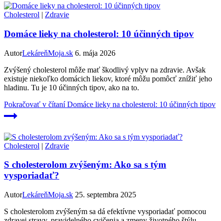
Cholesterol
|
Zdravie
Domáce lieky na cholesterol: 10 účinných tipov
Autor
LekáreňMoja.sk
6. mája 2026
Zvýšený cholesterol môže mať škodlivý vplyv na zdravie. Avšak
existuje niekoľko domácich liekov, ktoré môžu pomôcť znížiť jeho
hladinu. Tu je 10 účinných tipov, ako na to.
Pokračovať v čítaní
Domáce lieky na cholesterol: 10 účinných tipov
Cholesterol
|
Zdravie
S cholesterolom zvýšeným: Ako sa s tým
vysporiadať?
Autor
LekáreňMoja.sk
25. septembra 2025
S cholesterolom zvýšeným sa dá efektívne vysporiadať pomocou
zdravej stravy, pravidelného cvičenia a zmeny životného štýlu.