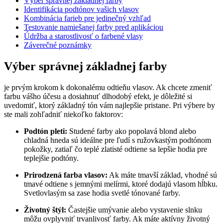
Výber správnej základnej farby
Identifikácia podtónov vašich vlasov
Kombinácia farieb pre jedinečný vzhľad
Testovanie namiešanej farby pred aplikáciou
Údržba a starostlivosť o farbené vlasy
Záverečné poznámky
Výber správnej základnej farby
je prvým krokom k dokonalému odtieňu vlasov. Ak chcete zmeniť
farbu vášho účesu a dosiahnuť dlhodobý efekt, je dôležité si
uvedomiť, ktorý základný tón vám najlepšie pristane. Pri výbere by
ste mali zohľadniť niekoľko faktorov:
Podtón pleti:
Studené farby ako popolavá blond alebo
chladná hneda sú ideálne pre ľudí s ružovkastým podtónom
pokožky, zatiaľ čo teplé zlatisté odtiene sa lepšie hodia pre
teplejšie podtóny.
Prirodzená farba vlasov:
Ak máte tmavší základ, vhodné sú
tmavé odtiene s jemnými melírmi, ktoré dodajú vlasom hĺbku.
Svetlovlasým sa zase hodia svetlé tónované farby.
Životný štýl:
Častejšie umývanie alebo vystavenie slnku
môžu ovplyvniť trvanlivosť farby. Ak máte aktívny životný