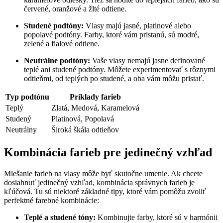
červené, oranžové a žlté odtiene.
Studené podtóny:
Vlasy majú jasné, platinové alebo
popolavé podtóny. Farby, ktoré vám pristanú, sú modré,
zelené a fialové odtiene.
Neutrálne podtóny:
Vaše vlasy nemajú jasne definované
teplé ani studené podtóny. Môžete experimentovať s rôznymi
odtieňmi, od teplých po studené, a oba vám môžu pristať.
Typ podtónu
Príklady farieb
Teplý
Zlatá, Medová, Karamelová
Studený
Platinová, Popolavá
Neutrálny
Široká škála odtieňov
Kombinácia farieb pre jedinečný vzhľad
Miešanie farieb na vlasy môže byť skutočne umenie. Ak chcete
dosiahnuť jedinečný vzhľad, kombinácia správnych farieb je
kľúčová. Tu sú niektoré základné tipy, ktoré vám pomôžu zvoliť
perfektné farebné kombinácie:
Teplé a studené tóny:
Kombinujte farby, ktoré sú v harmónii