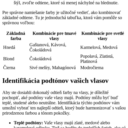
štýl, zvoľte odtiene, ktoré sú menej náchylné na blednutie.
Pre správne namiešanie farby je užitočné vedieť, ako kombinovať
základné odtiene. Tu je jednoduchá tabuľka, ktorá vám pomôže so
správnou voľbou:
Základná
Kombinácie pre tmavé
Kombinácie pre svetlé
farba
vlasy
vlasy
Gaštanová, Kávová,
Hnedá
Karmelová, Medová
Čokoládová
Popolavá, Zlatistá,
Blond
Čokoládová
Platinová
Čierna
Sivé melíry, Mahagónová
Modročierna
Identifikácia podtónov vašich vlasov
Aby ste dosiahli dokonalý odtieň farby na vlasy, je dôležité
pochopiť, aké podtóny vaše vlasy majú. Podtóny môžu byť buď
teplé, studené alebo neutrálne. Identifikácia týchto podtónov vám
umožní vybrať ten najlepší odtieň, ktorý bude harmonizovať s vašou
prirodzenou farbou a tónom pokožky.
Teplé podtóny:
Vaše vlasy majú zlaté, medové alebo
karamelové odlesky. Tiež sa hodíte do teplejších farieb, ako sú