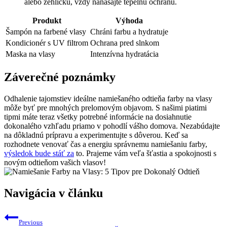
alebo žehličku, vždy nanášajte tepelnú ochranu.
Produkt
Výhoda
Šampón na farbené vlasy
Chráni farbu a hydratuje
Kondicionér s UV filtrom
Ochrana pred slnkom
Maska na vlasy
Intenzívna hydratácia
Záverečné poznámky
Odhalenie tajomstiev ideálne namiešaného odtieňa farby na vlasy
môže byť pre mnohých prelomovým objavom. S našimi piatimi
tipmi máte teraz všetky potrebné informácie na dosiahnutie
dokonalého vzhľadu priamo v pohodlí vášho domova. Nezabúdajte
na dôkladnú prípravu a experimentujte s dôverou. Keď sa
rozhodnete venovať čas a energiu správnemu namiešaniu farby,
výsledok bude stáť za
to. Prajeme vám veľa šťastia a spokojnosti s
novým odtieňom vašich vlasov!
Navigácia v článku
Previous