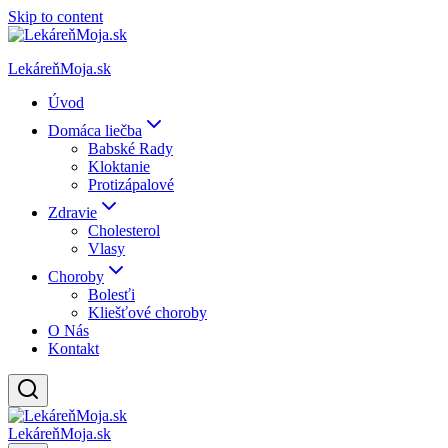
Skip to content
LekáreňMoja.sk
Úvod
Domáca liečba
Babské Rady
Kloktanie
Protizápalové
Zdravie
Cholesterol
Vlasy
Choroby
Bolesťi
Kliešťové choroby
O Nás
Kontakt
LekáreňMoja.sk