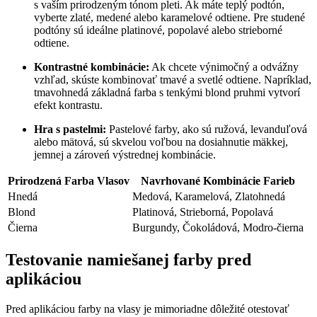
s vaším prirodzeným tónom pleti. Ak máte teplý podtón,
vyberte zlaté, medené alebo karamelové odtiene. Pre studené
podtóny sú ideálne platinové, popolavé alebo strieborné
odtiene.
Kontrastné kombinácie:
Ak chcete výnimočný a odvážny
vzhľad, skúste kombinovať tmavé a svetlé odtiene. Napríklad,
tmavohnedá základná farba s tenkými blond pruhmi vytvorí
efekt kontrastu.
Hra s pastelmi:
Pastelové farby, ako sú ružová, levanduľová
alebo mätová, sú skvelou voľbou na dosiahnutie mäkkej,
jemnej a zároveń výstrednej kombinácie.
Prirodzená Farba Vlasov
Navrhované Kombinácie Farieb
Hnedá
Medová, Karamelová, Zlatohnedá
Blond
Platinová, Strieborná, Popolavá
Čierna
Burgundy, Čokoládová, Modro-čierna
Testovanie namiešanej farby pred
aplikáciou
Pred aplikáciou farby na vlasy je mimoriadne dôležité otestovať