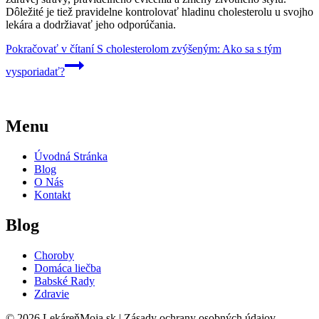
Dôležité je tiež pravidelne kontrolovať hladinu cholesterolu u svojho
lekára a dodržiavať jeho odporúčania.
Pokračovať v čítaní
S cholesterolom zvýšeným: Ako sa s tým
vysporiadať?
Menu
Úvodná Stránka
Blog
O Nás
Kontakt
Blog
Choroby
Domáca liečba
Babské Rady
Zdravie
© 2026 LekáreňMoja.sk | Zásady ochrany osobných údajov