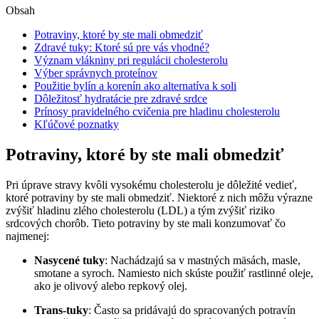
Obsah
Potraviny, ktoré by ste mali obmedziť
Zdravé tuky: Ktoré sú pre vás vhodné?
Význam vlákniny pri regulácii cholesterolu
Výber správnych proteínov
Použitie bylín a korenín ako alternatíva k soli
Dôležitosť hydratácie pre zdravé srdce
Prínosy pravidelného cvičenia pre hladinu cholesterolu
Kľúčové poznatky
Potraviny, ktoré by ste mali obmedziť
Pri úprave stravy kvôli vysokému cholesterolu je dôležité vedieť,
ktoré potraviny by ste mali obmedziť. Niektoré z nich môžu výrazne
zvýšiť hladinu zlého cholesterolu (LDL) a tým zvýšiť riziko
srdcových chorôb. Tieto potraviny by ste mali konzumovať čo
najmenej:
Nasycené tuky
: Nachádzajú sa v mastných mäsách, masle,
smotane a syroch. Namiesto nich skúste použiť rastlinné oleje,
ako je olivový alebo repkový olej.
Trans-tuky
: Často sa pridávajú do spracovaných potravín