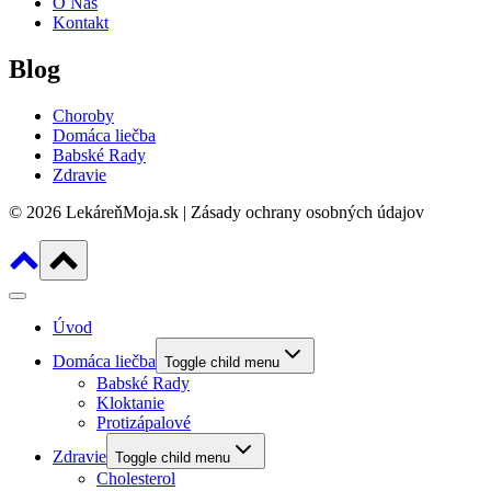
O Nás
Kontakt
Blog
Choroby
Domáca liečba
Babské Rady
Zdravie
© 2026 LekáreňMoja.sk | Zásady ochrany osobných údajov
Úvod
Domáca liečba
Toggle child menu
Babské Rady
Kloktanie
Protizápalové
Zdravie
Toggle child menu
Cholesterol