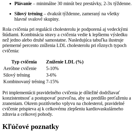
Plávanie
– minimálne 30 minút bez prestávky, 2-3x týždenne.
Silový tréning
– dvakrát týždenne, zameraný na všetky
hlavné svalové skupiny.
Rola cvičenia pri regulácii cholesterolu je podporená aj vedeckými
štúdiami. Kombinácia stravy a cvičenia vedie k lepšiemu výsledku
než jedno alebo druhé samostatne. Nasledujúca tabuľka ilustruje
priemerné percento zníženia LDL cholesterolu pri rôznych typoch
cvičenia:
Typ cvičenia
Zníženie LDL (%)
Aeróbne cvičenie
5-10%
Silový tréning
3-6%
Kombinovaný tréning
7-15%
Pri implementácii pravidelného cvičenia je dôležité dodržiavať
konzistentnosť a postupovať pozvoľna, aby sa predišlo preťaženiu a
zraneniam. Okrem pozitívneho vplyvu na cholesterol, pravidelné
cvičenie prispieva aj k celkovému zlepšeniu kardiovaskulárneho
zdravia a celkovej pohody.
Kľúčové poznatky