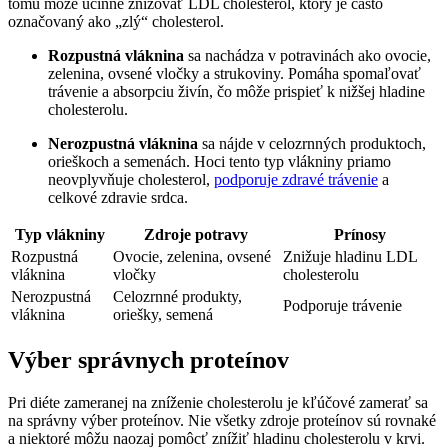
tomu môže účinne znižovať LDL cholesterol, ktorý je často
označovaný ako „zlý“ cholesterol.
Rozpustná vláknina
sa nachádza v potravinách ako ovocie,
zelenina, ovsené vločky a strukoviny. Pomáha spomaľovať
trávenie a absorpciu živín, čo môže prispieť k nižšej hladine
cholesterolu.
Nerozpustná vláknina
sa nájde v celozrnných produktoch,
orieškoch a semenách. Hoci tento typ vlákniny priamo
neovplyvňuje cholesterol,
podporuje zdravé trávenie
a
celkové zdravie srdca.
Typ vlákniny
Zdroje potravy
Prínosy
Rozpustná
Ovocie, zelenina, ovsené
Znižuje hladinu LDL
vláknina
vločky
cholesterolu
Nerozpustná
Celozrnné produkty,
Podporuje trávenie
vláknina
oriešky, semená
Výber správnych proteínov
Pri diéte zameranej na zníženie cholesterolu je kľúčové zamerať sa
na správny výber proteínov. Nie všetky zdroje proteínov sú rovnaké
a niektoré môžu naozaj pomôcť znížiť hladinu cholesterolu v krvi.