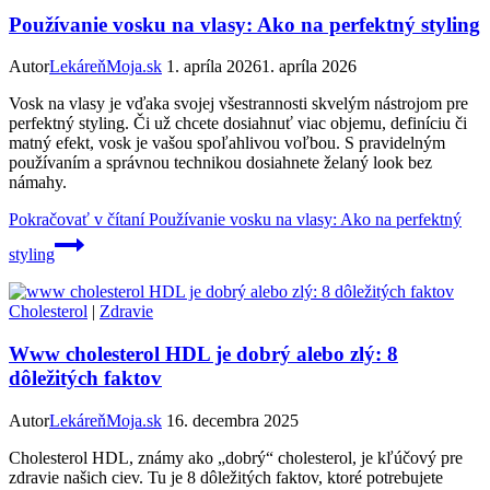
Používanie vosku na vlasy: Ako na perfektný styling
Autor
LekáreňMoja.sk
1. apríla 2026
1. apríla 2026
Vosk na vlasy je vďaka svojej všestrannosti skvelým nástrojom pre
perfektný styling. Či už chcete dosiahnuť viac objemu, definíciu či
matný efekt, vosk je vašou spoľahlivou voľbou. S pravidelným
používaním a správnou technikou dosiahnete želaný look bez
námahy.
Pokračovať v čítaní
Používanie vosku na vlasy: Ako na perfektný
styling
Cholesterol
|
Zdravie
Www cholesterol HDL je dobrý alebo zlý: 8
dôležitých faktov
Autor
LekáreňMoja.sk
16. decembra 2025
Cholesterol HDL, známy ako „dobrý“ cholesterol, je kľúčový pre
zdravie našich ciev. Tu je 8 dôležitých faktov, ktoré potrebujete