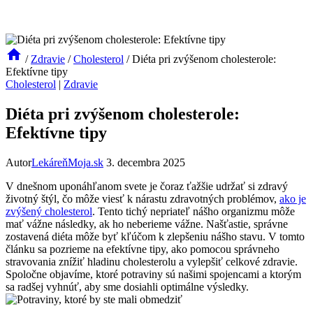
/
Zdravie
/
Cholesterol
/
Diéta pri zvýšenom cholesterole:
Efektívne tipy
Cholesterol
|
Zdravie
Diéta pri zvýšenom cholesterole:
Efektívne tipy
Autor
LekáreňMoja.sk
3. decembra 2025
V dnešnom uponáhľanom svete je čoraz ťažšie udržať si zdravý
životný štýl, čo môže viesť k nárastu zdravotných problémov,
ako je
zvýšený cholesterol
. Tento tichý nepriateľ nášho organizmu môže
mať vážne následky, ak ho neberieme vážne. Našťastie, správne
zostavená diéta môže byť kľúčom k zlepšeniu nášho stavu. V tomto
článku sa pozrieme na efektívne tipy, ako pomocou správneho
stravovania znížiť hladinu cholesterolu a vylepšiť celkové zdravie.
Spoločne objavíme, ktoré potraviny sú našimi spojencami a ktorým
sa radšej vyhnúť, aby sme dosiahli optimálne výsledky.