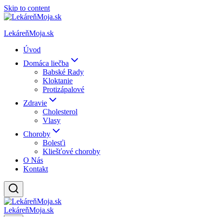
Skip to content
LekáreňMoja.sk
Úvod
Domáca liečba
Babské Rady
Kloktanie
Protizápalové
Zdravie
Cholesterol
Vlasy
Choroby
Bolesťi
Kliešťové choroby
O Nás
Kontakt
LekáreňMoja.sk