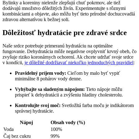
Bylinky a koreniny nielenže zlepšujú chuť pokrmov, ale tiež
dodávajú množstvo dôležitých živín. Experimentujte s rôznymi
kombináciami a objavte, ako môžu byť tieto prírodné dochucovadlá
zdravou alternatívou k bežnej soli.
Dôležitosť hydratácie pre zdravé srdce
Naše srdce potrebuje primeranú hydratáciu na optimálne
fungovanie. Dehydratácia môže negatívne ovplyvniť krvný obeh, čo
zvyšuje riziko koronárnych ochorení. Ak chcete udržať svoje srdce
v kondícii,
je dôležité dodržiavať niekoľko jednoduchých pravidiel
:
Pravidelný príjem vody:
Cieľom by malo byť vypiť
minimálne 8 pohárov vody denne.
Vyhýbajte sa sladeným nápojom:
Tieto nápoje môžu
prispieť k dehydratácii a zvýšeniu hladiny cholesterolu.
Kontrolujte svoj moč:
Svetložltá farba moču je indikátorom
správnej hydratácie.
Nápoj
Obsah vody (%)
Voda
100%
Čaj bez cukru
99%