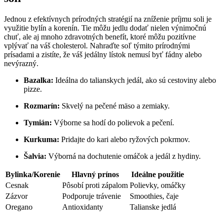
Jednou z efektívnych prírodných stratégií na zníženie príjmu soli je
využitie bylín a korenín. Tie môžu jedlu dodať nielen výnimočnú
chuť, ale aj mnoho zdravotných benefít, ktoré môžu pozitívne
vplývať na váš cholesterol. Nahraďte soľ týmito prírodnými
prísadami a zistíte, že váš jedálny lístok nemusí byť fádny alebo
nevýrazný.
Bazalka:
Ideálna do talianskych jedál, ako sú cestoviny alebo
pizze.
Rozmarín:
Skvelý na pečené mäso a zemiaky.
Tymián:
Výborne sa hodí do polievok a pečení.
Kurkuma:
Pridajte do kari alebo ryžových pokrmov.
Šalvia:
Výborná na dochutenie omáčok a jedál z hydiny.
Bylinka/Korenie
Hlavný prínos
Ideálne použitie
Cesnak
Pôsobí proti zápalom
Polievky, omáčky
Zázvor
Podporuje trávenie
Smoothies, čaje
Oregano
Antioxidanty
Talianske jedlá