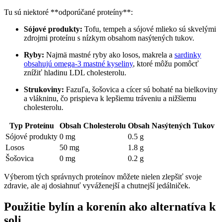
Tu sú niektoré **odporúčané proteíny**:
Sójové produkty:
Tofu, tempeh a sójové mlieko sú skvelými
zdrojmi proteínu s nízkym obsahom nasýtených tukov.
Ryby:
Najmä mastné ryby ako losos, makrela a
sardinky
obsahujú omega-3 mastné kyseliny
, ktoré môžu pomôcť
znížiť hladinu LDL cholesterolu.
Strukoviny:
Fazuľa, šošovica a cícer sú bohaté na bielkoviny
a vlákninu, čo prispieva k lepšiemu tráveniu a nižšiemu
cholesterolu.
Typ Proteínu
Obsah Cholesterolu
Obsah Nasýtených Tukov
Sójové produkty
0 mg
0.5 g
Losos
50 mg
1.8 g
Šošovica
0 mg
0.2 g
Výberom tých správnych proteínov môžete nielen zlepšiť svoje
zdravie, ale aj dosiahnuť vyváženejší a chutnejší jedálniček.
Použitie bylín a korenín ako alternatíva k
soli