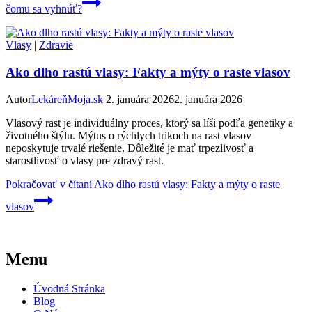
čomu sa vyhnúť?
Vlasy
|
Zdravie
Ako dlho rastú vlasy: Fakty a mýty o raste vlasov
Autor
LekáreňMoja.sk
2. januára 2026
2. januára 2026
Vlasový rast je individuálny proces, ktorý sa líši podľa genetiky a
životného štýlu. Mýtus o rýchlych trikoch na rast vlasov
neposkytuje trvalé riešenie. Dôležité je mať trpezlivosť a
starostlivosť o vlasy pre zdravý rast.
Pokračovať v čítaní
Ako dlho rastú vlasy: Fakty a mýty o raste
vlasov
Menu
Úvodná Stránka
Blog