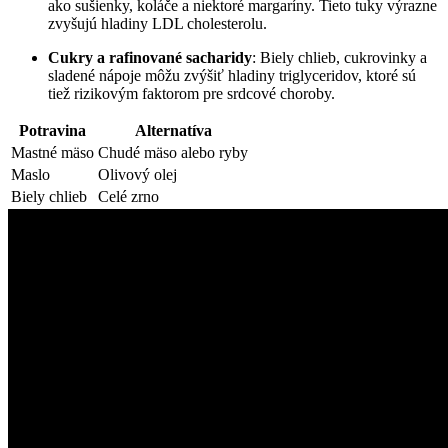
ako sušienky, koláče a niektoré margaríny. Tieto tuky výrazne
zvyšujú hladiny LDL cholesterolu.
Cukry a rafinované sacharidy
: Biely chlieb, cukrovinky a
sladené nápoje môžu zvýšiť hladiny triglyceridov, ktoré sú
tiež rizikovým faktorom pre srdcové choroby.
Potravina
Alternatíva
Mastné mäso
Chudé mäso alebo ryby
Maslo
Olivový olej
Biely chlieb
Celé zrno