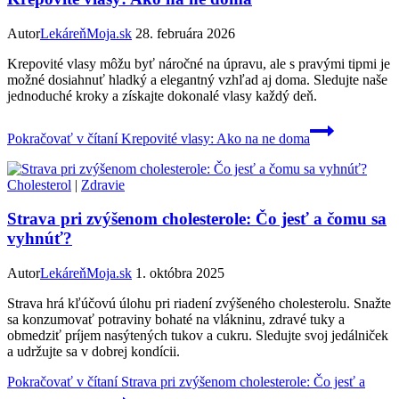
Autor
LekáreňMoja.sk
28. februára 2026
Krepovité vlasy môžu byť náročné na úpravu, ale s pravými tipmi je
možné dosiahnuť hladký a elegantný vzhľad aj doma. Sledujte naše
jednoduché kroky a získajte dokonalé vlasy každý deň.
Pokračovať v čítaní
Krepovité vlasy: Ako na ne doma
Cholesterol
|
Zdravie
Strava pri zvýšenom cholesterole: Čo jesť a čomu sa
vyhnúť?
Autor
LekáreňMoja.sk
1. októbra 2025
Strava hrá kľúčovú úlohu pri riadení zvýšeného cholesterolu. Snažte
sa konzumovať potraviny bohaté na vlákninu, zdravé tuky a
obmedziť príjem nasýtených tukov a cukru. Sledujte svoj jedálniček
a udržujte sa v dobrej kondícii.
Pokračovať v čítaní
Strava pri zvýšenom cholesterole: Čo jesť a