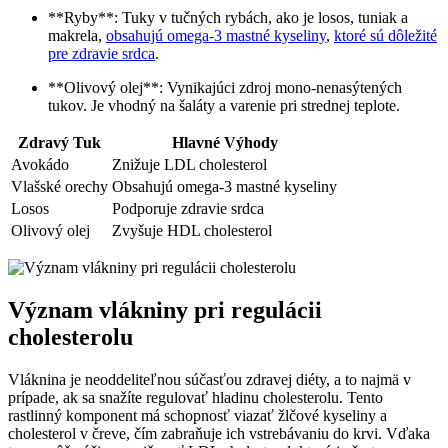
**Ryby**: Tuky v tučných rybách, ako je losos, tuniak a
makrela,
obsahujú omega-3 mastné kyseliny
,
ktoré sú dôležité
pre zdravie srdca
.
**Olivový olej**: Vynikajúci zdroj mono-nenasýtených
tukov. Je vhodný na šaláty a varenie pri strednej teplote.
Zdravý Tuk
Hlavné Výhody
Avokádo
Znižuje LDL cholesterol
Vlašské orechy
Obsahujú omega-3 mastné kyseliny
Losos
Podporuje zdravie srdca
Olivový olej
Zvyšuje HDL cholesterol
Význam vlákniny pri regulácii
cholesterolu
Vláknina je neoddeliteľnou súčasťou zdravej diéty, a to najmä v
prípade, ak sa snažíte regulovať hladinu cholesterolu. Tento
rastlinný komponent má schopnosť viazať žlčové kyseliny a
cholesterol v čreve, čím zabraňuje ich vstrebávaniu do krvi. Vďaka