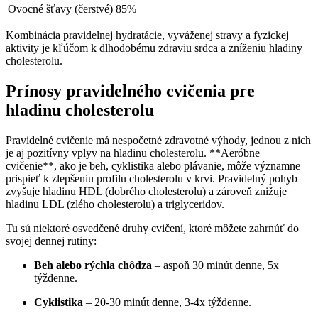
Ovocné šťavy (čerstvé)
85%
Kombinácia pravidelnej hydratácie, vyváženej stravy a fyzickej
aktivity je kľúčom k dlhodobému zdraviu srdca a zníženiu hladiny
cholesterolu.
Prínosy pravidelného cvičenia pre
hladinu cholesterolu
Pravidelné cvičenie má nespočetné zdravotné výhody, jednou z nich
je aj pozitívny vplyv na hladinu cholesterolu. **Aeróbne
cvičenie**, ako je beh, cyklistika alebo plávanie, môže významne
prispieť k zlepšeniu profilu cholesterolu v krvi. Pravidelný pohyb
zvyšuje hladinu HDL (dobrého cholesterolu) a zároveň znižuje
hladinu LDL (zlého cholesterolu) a triglyceridov.
Tu sú niektoré osvedčené druhy cvičení, ktoré môžete zahrnúť do
svojej dennej rutiny:
Beh alebo rýchla chôdza
– aspoň 30 minút denne, 5x
týždenne.
Cyklistika
– 20-30 minút denne, 3-4x týždenne.