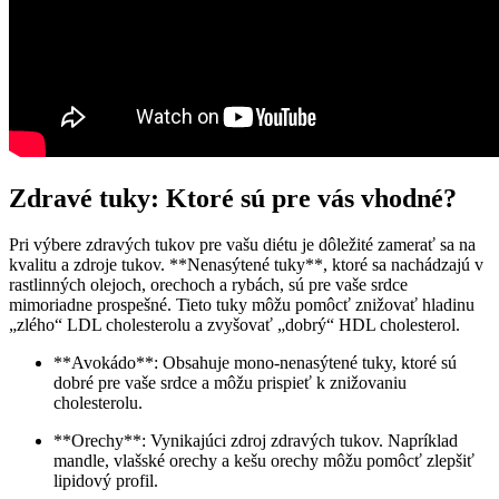
Zdravé tuky: Ktoré sú pre vás vhodné?
Pri výbere zdravých tukov pre vašu diétu je dôležité zamerať sa na
kvalitu a zdroje tukov. **Nenasýtené tuky**, ktoré sa nachádzajú v
rastlinných olejoch, orechoch a rybách, sú pre vaše srdce
mimoriadne prospešné. Tieto tuky môžu pomôcť znižovať hladinu
„zlého“ LDL cholesterolu a zvyšovať „dobrý“ HDL cholesterol.
**Avokádo**: Obsahuje mono-nenasýtené tuky, ktoré sú
dobré pre vaše srdce a môžu prispieť k znižovaniu
cholesterolu.
**Orechy**: Vynikajúci zdroj zdravých tukov. Napríklad
mandle, vlašské orechy a kešu orechy môžu pomôcť zlepšiť
lipidový profil.