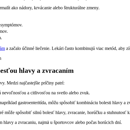
malít ako nádory, krvácanie alebo štrukturálne zmeny.
a symptómov.
émov.
h.
iám
a začalo účinné liečenie. Lekári často kombinujú viac metód, aby zí
olesťou hlavy a zvracaním
y. Medzi najčastejšie príčiny patrí:
 nevoľnosťou a citlivosťou na svetlo alebo zvuk.
napríklad gastroenteritída, môžu spôsobiť kombináciu bolesti hlavy a z
é môže spôsobiť silnú bolesť hlavy, zvracanie, horúčku a stuhnutosť k
am hlavy a zvracaniu, najmä u športovcov alebo počas horúcich dní.