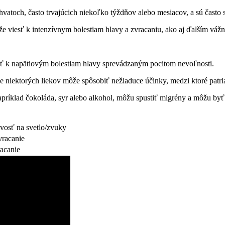
chvatoch, často trvajúcich niekoľko týždňov alebo mesiacov, a sú často
viesť k intenzívnym bolestiam hlavy a zvracaniu, ako aj ďalším vážn
sť k napätiovým bolestiam hlavy sprevádzaným pocitom nevoľnosti.
niektorých liekov môže spôsobiť nežiaduce účinky, medzi ktoré patria 
príklad čokoláda, syr alebo alkohol, môžu spustiť migrény a môžu byť 
livosť na svetlo/zvuky
vracanie
racanie