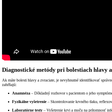
Diagnostické metódy pri bolestiach hlavy 
Ak máte bolesti hlavy a zvraciate, je nevyhnutné identifikovať správ
zahŕňajú:
Anamnéza
– Dôkladný rozhovor s pacientom o jeho symptómoch
Fyzikálne vyšetrenie
– Skontrolovanie krvného tlaku, reflexov
Laboratórne testy
– Vyšetrenie krvi a moču na prítomnosť inf