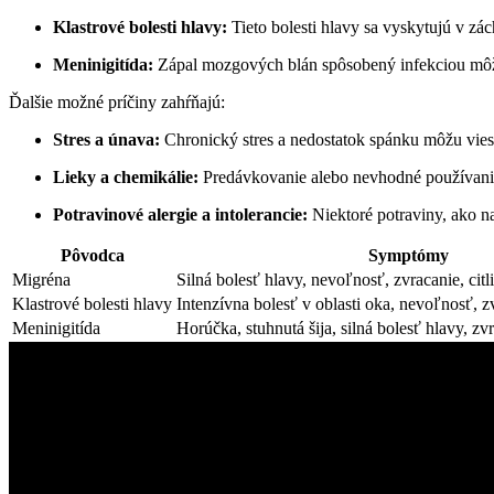
Klastrové bolesti hlavy:
Tieto bolesti hlavy sa vyskytujú v zá
Meninigitída:
Zápal mozgových blán spôsobený infekciou môže 
Ďalšie možné príčiny zahŕňajú:
Stres a únava:
Chronický stres a nedostatok spánku môžu vie
Lieky a chemikálie:
Predávkovanie alebo nevhodné používanie 
Potravinové alergie a intolerancie:
Niektoré potraviny, ako na
Pôvodca
Symptómy
Migréna
Silná bolesť hlavy, nevoľnosť, zvracanie, cit
Klastrové bolesti hlavy
Intenzívna bolesť v oblasti oka, nevoľnosť, z
Meninigitída
Horúčka, stuhnutá šija, silná bolesť hlavy, zv