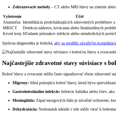
Zobrazovacie metódy
– CT alebo MRI hlavy na zistenie abnor
Vyšetrenie
Účel
Anamnéza
Identifikácia predchádzajúcich zdravotných problémov 
MRI/CT
Detekcia nádorov, krvácania alebo štrukturálnych probl
Krvné testy
Hľadanie príznakov infekcie alebo metabolických porúc
Správna diagnostika je kritická,
aby sa predišlo závažným komplikác
Najčastejšie zdravotné stavy súvisiace s b
Bolesť hlavy a zvracanie môžu často signalizovať rôzne zdravotné stav
Migreny:
Silná pulzujúca bolesť hlavy, ktorá býva sprevádzaná
Gastrointestinálne infekcie:
Infekcie žalúdka alebo čriev, ako 
Meningitída:
Zápal mozgových blán je závažné ochorenie, ktor
Dehydratácia:
Nedostatok tekutín v tele môže viesť k bolesti