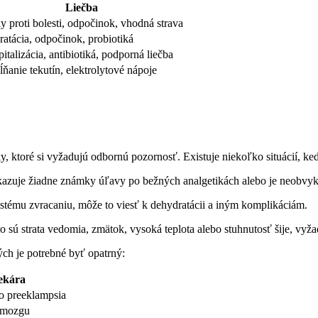
Liečba
y proti bolesti, odpočinok, vhodná strava
atácia, odpočinok, probiotiká
italizácia, antibiotiká, podporná liečba
ňanie tekutín, elektrolytové nápoje
, ktoré si vyžadujú odbornú pozornosť. Existuje niekoľko situácií, ked
kazuje žiadne známky úľavy po bežných analgetikách alebo je neobvykl
častému zvracaniu, môže to viesť k dehydratácii a iným komplikáciám.
o sú strata vedomia, zmätok, vysoká teplota alebo stuhnutosť šije, vy
rých je potrebné byť opatrný:
ekára
ko preeklampsia
 mozgu