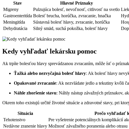
Stav
Hlavné Príznaky
Migreny
Pulzujúca bolesť, nevoľnosť, citlivosť na svetlo
Liek
Gastroenteritída
Bolesť brucha, horúčka, zvracanie, hnačka
Hydr
Meningitída
Sústavná bolesť hlavy, zvracanie, horúčka
Hosp
Dehydratácia
Silný smäd, suchá pokožka, bolesť hlavy
Dopĺ
Kedy vyhľadať lekársku pomoc
Ak trpíte bolesťou hlavy sprevádzanou zvracaním, môže ísť o príznaky
Ťažká alebo nezvyčajná bolesť hlavy
: Ak bolesť hlavy nevy
Opakované zvracanie
: Ak nezvládate jedlo a tekutiny kvôli 
Náhle zhoršenie stavu
: Náhly nástup závažných príznakov, ak
Okrem toho existujú určité životné situácie a zdravotné stavy, pri kto
Situácia
Prečo vyhľadať l
Tehotenstvo
Pre vyšetrenie potenciálnych komplikácií a
Nedávne zranenie hlavy
Možnosť závažného poranenia alebo otrasu