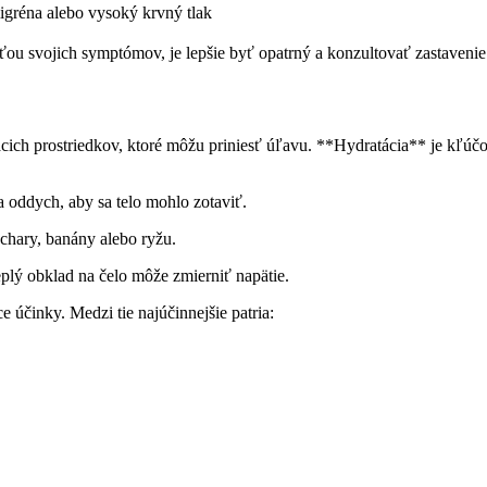
igréna alebo vysoký krvný tlak
nosťou svojich symptómov, je lepšie byť opatrný a konzultovať zastaveni
ácich prostriedkov, ktoré môžu priniesť úľavu. **Hydratácia** je kľú
a oddych, aby sa telo mohlo zotaviť.
chary, banány alebo ryžu.
plý obklad na čelo môže zmierniť napätie.
 účinky. Medzi tie najúčinnejšie patria: