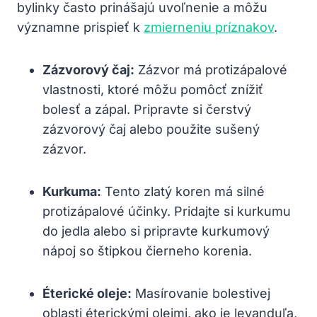
bylinky ⁣často prinášajú uvoľnenie a môžu
významne prispieť k
zmierneniu príznakov
.
Zázvorový ⁤čaj:
Zázvor ‌má protizápalové
vlastnosti, ktoré môžu‍ pomôcť ⁤znížiť
bolesť a zápal.⁢ Pripravte⁣ si⁣ čerstvý
zázvorový čaj alebo použite sušený⁢
zázvor.
Kurkuma:
Tento zlatý koren⁣ má ‌silné
protizápalové účinky. Pridajte si kurkumu
do jedla‌ alebo si pripravte kurkumový‌
nápoj ⁢so štipkou čierneho‍ korenia.
Éterické oleje:
Masírovanie bolestivej​
oblasti éterickými ⁣olejmi, ako je⁣ levanduľa,