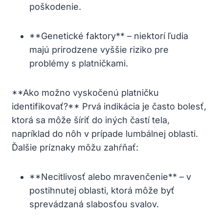
poškodenie.
**Genetické faktory**‌ – niektorí ľudia
majú prirodzene vyššie ​riziko pre
problémy s platničkami.
**Ako možno​ vyskočenú platničku
identifikovať?**⁤ Prvá ‍indikácia je ⁣často bolesť,
ktorá⁤ sa‌ môže ⁣šíriť do iných⁢ častí tela,
napríklad​ do ⁢nôh‍ v prípade lumbálnej oblasti.
Ďalšie príznaky môžu zahŕňať:
**Necitlivosť​ alebo mravenčenie**⁤ – v
⁢postihnutej oblasti,​ ktorá môže byť⁢
sprevádzaná slabosťou svalov.