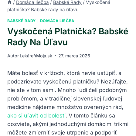
/
Domáca liečba
/
Babské Rady
/
Vyskočená
platnička? Babské rady na úľavu
BABSKÉ RADY
|
DOMÁCA LIEČBA
Vyskočená Platnička? Babské
Rady Na Úľavu
Autor
LekáreňMoja.sk
27. marca 2026
Máte bolesť ⁢v⁣ krížoch, ktorá nevie ustúpiť, a
podozrievate⁣ vyskočenú platničku? Nezúfajte,
nie ste v tom sami. Mnoho ľudí čelí podobným⁤
problémom, a v tradičnej ⁤slovenskej ľudovej
medicíne ⁣nájdeme ⁤množstvo overených rád,
ako si uľaviť od bolesti
. V tomto ‌článku ‌sa
⁣dozviete, ‍akými jednoduchými‌ domácimi trikmi
môžete zmierniť svoje ⁣utrpenie a podporiť