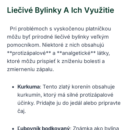
Liečivé⁤ Bylinky A Ich Využitie
⁣ ‍ ‌Pri problémoch s ⁤vyskočenou platničkou⁢
môžu byť prírodné liečivé bylinky ⁢veľkým
pomocníkom. ⁣Niektoré‍ z nich obsahujú
‍**protizápalové** a⁢ **analgetické** ‌látky,
ktoré môžu prispieť k‍ zníženiu bolesti a
⁣zmierneniu zápalu.
Kurkuma
: Tento‌ zlatý korenín⁢ obsahuje
kurkumín, ktorý má​ silné protizápalové‍
účinky. Pridajte ju do ‍jedál⁣ alebo pripravte‍
čaj.
Ľubovník bodkovaný
: Známka ako bylina