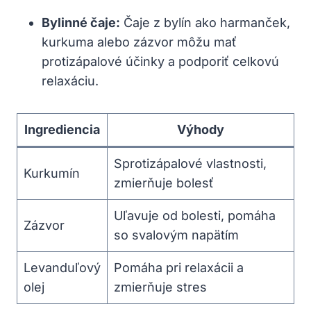
Bylinné ⁣čaje:
Čaje z⁢ bylín ako harmanček,
kurkuma alebo zázvor ‍môžu mať
protizápalové účinky a podporiť ‌celkovú
relaxáciu.
Ingrediencia
Výhody
Sprotizápalové vlastnosti,
Kurkumín
zmierňuje ⁣bolesť
Uľavuje ​od bolesti, pomáha
Zázvor
so svalovým ⁢napätím
Levanduľový⁢
Pomáha pri relaxácii a
olej
zmierňuje stres