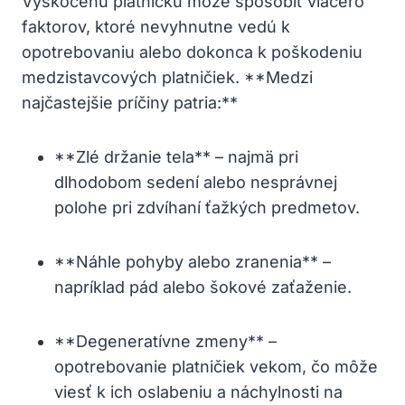
Vyskočenú platničku môže⁤ spôsobiť viacero
⁣faktorov, ktoré nevyhnutne vedú k
opotrebovaniu alebo dokonca k poškodeniu
medzistavcových platničiek. ⁤**Medzi
najčastejšie príčiny‌ patria:**
**Zlé držanie tela** ⁣– najmä pri
dlhodobom sedení alebo nesprávnej
polohe⁢ pri zdvíhaní ťažkých predmetov.
**Náhle pohyby alebo zranenia** –
napríklad pád​ alebo šokové ‍zaťaženie.
**Degeneratívne ‌zmeny**⁣ –
opotrebovanie platničiek vekom, ⁣čo ‌môže
⁣viesť k ich⁣ oslabeniu ⁣a náchylnosti ⁤na