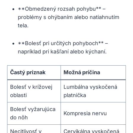
**Obmedzený rozsah ⁤pohybu** –
problémy‌ s ohýbaním alebo​ natiahnutím
tela.
**Bolesť pri ‌určitých pohyboch** ‌–
napríklad pri‍ kašľaní alebo kýchaní.
Častý príznak
Možná príčina
Bolesť v​ krížovej
Lumbálna vyskočená
oblasti
platnička
Bolesť vyžarujúca⁢
Kompresia nervu
do nôh
Necitlivosť ‌v
Cervikálna vyskočená