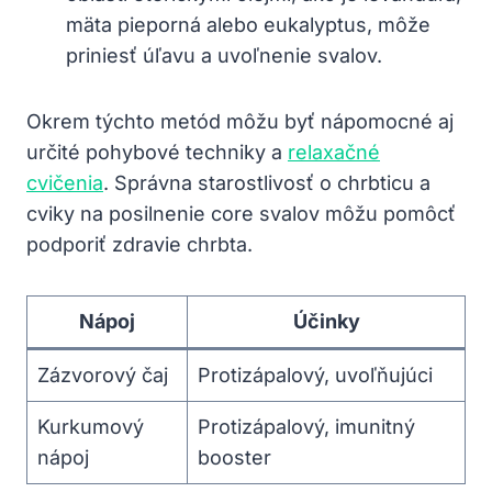
mäta ⁣pieporná alebo ⁤eukalyptus, ⁢môže
priniesť ‌úľavu a uvoľnenie ⁤svalov.
Okrem týchto‍ metód môžu byť nápomocné‍ aj
určité pohybové techniky​ a
relaxačné
cvičenia
. Správna starostlivosť o chrbticu ⁤a‌
cviky na posilnenie​ core‌ svalov môžu pomôcť
podporiť zdravie chrbta.
Nápoj
Účinky
Zázvorový⁣ čaj
Protizápalový, uvoľňujúci
Kurkumový​
Protizápalový, imunitný
nápoj
booster