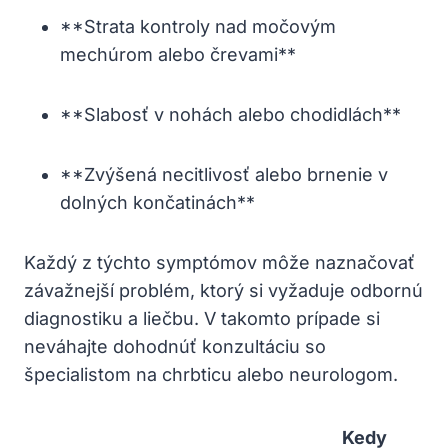
**Strata ​kontroly nad močovým
mechúrom​ alebo črevami**
**Slabosť ⁢v nohách alebo chodidlách**
**Zvýšená necitlivosť ⁣alebo ‍brnenie v
dolných‍ končatinách**
Každý z týchto ‌symptómov môže⁤ naznačovať
‌závažnejší problém, ktorý⁤ si vyžaduje odbornú
diagnostiku​ a liečbu. V‌ takomto prípade ‌si
neváhajte dohodnúť ​konzultáciu so
špecialistom na chrbticu alebo neurologom.
Kedy