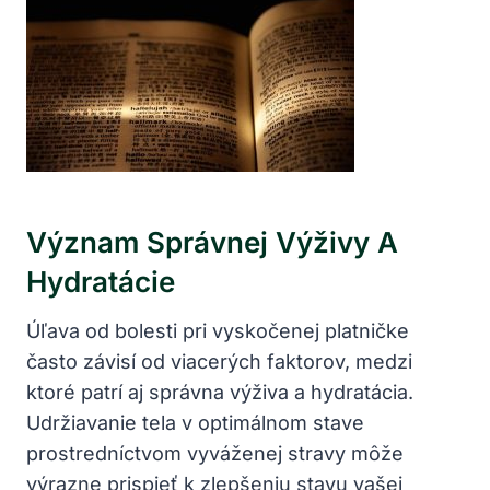
Význam Správnej⁢ Výživy A
Hydratácie
Úľava od bolesti pri vyskočenej ​platničke
často závisí od⁤ viacerých ⁣faktorov, medzi⁣
ktoré patrí aj správna výživa ⁣a hydratácia.
Udržiavanie tela v ⁤optimálnom stave
prostredníctvom ⁢vyváženej ⁤stravy ‍môže
výrazne prispieť⁣ k zlepšeniu stavu vašej