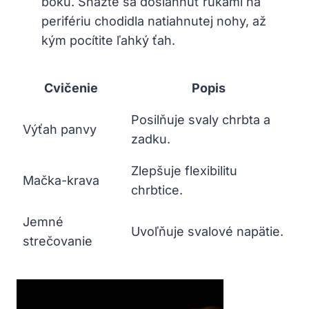
boku. Snažte sa ​dosiahnuť‌ rukami na
perifériu chodidla natiahnutej nohy, až⁤
kým pocítite ľahký ťah.
Cvičenie
Popis
Posilňuje svaly ⁣chrbta⁣ a
Výťah panvy
zadku.
Zlepšuje flexibilitu
Mačka-krava
chrbtice.
Jemné
Uvoľňuje⁢ svalové napätie.
⁢strečovanie