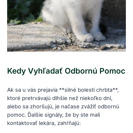
Kedy Vyhľadať Odbornú Pomoc
Ak sa u⁢ vás prejavia **silné‌ bolesti chrbta**,
ktoré pretrvávajú dlhšie než⁣ niekoľko dní,
alebo sa zhoršujú, je načase zvážiť odbornú
‍pomoc. Ďalšie⁤ signály, že by ste⁣ mali
kontaktovať lekára, zahŕňajú: