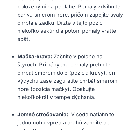
položenými na ⁣podlahe. Pomaly zdvihnite
‌panvu smerom hore, pričom zapojíte svaly
chrbta a zadku. Držte ⁢v tejto pozícii
niekoľko sekúnd ⁢a potom pomaly vráťte
späť.
Mačka-krava:
Začnite v⁤ polohe na
štyroch. Pri nádychu pomaly prehnite
‍chrbát smerom dole (pozícia kravy), pri
výdychu zase ⁤zaguľatíte chrbát smerom
hore (pozícia mačky). Opakujte
niekoľkokrát v tempe‍ dýchania.
Jemné ⁤strečovanie:
⁢ V sede ​natiahnite
jednu nohu vpred a⁣ druhú zahnite do