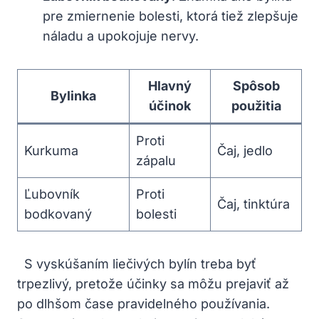
⁢pre zmiernenie bolesti,⁢ ktorá tiež zlepšuje
náladu a ⁤upokojuje nervy.
Hlavný
Spôsob
Bylinka
účinok
použitia
Proti
Kurkuma
Čaj, jedlo
zápalu
Ľubovník
Proti
Čaj, tinktúra
bodkovaný
bolesti
⁣ ⁤ S vyskúšaním ⁢liečivých bylín treba byť
trpezlivý, pretože účinky sa‍ môžu prejaviť až
po dlhšom čase pravidelného používania.