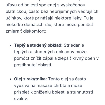
úľavu od bolesti ⁤spojenej ⁢s vyskočenou
platničkou, často ‌bez nepríjemných vedľajších⁣
účinkov, ktoré prinášajú niektoré lieky. Tu je‌
niekoľko​ domácich rád,​ ktoré môžu pomôcť‍
zmierniť⁢ diskomfort:
Teplý⁤ a studený obklad:
Striedanie⁣
teplých a studených obkladov môže
pomôcť⁢ znížiť zápal a zlepšiť krvný obeh v‍
postihnutej oblasti.
Olej ‌z rakytníka:
Tento olej⁢ sa často
‍využíva na masáže chrbta⁣ a môže
prispieť k zníženiu bolesti‍ a stuhnutosti
⁣svalov.