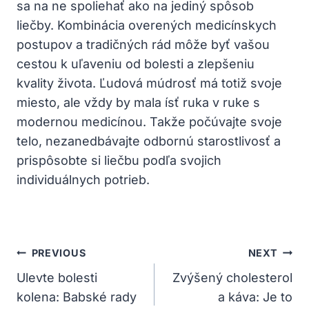
sa na ‍ne ​spoliehať ako na jediný ‌spôsob
liečby. Kombinácia overených medicínskych
postupov a​ tradičných rád⁢ môže​ byť vašou‍
cestou k uľaveniu od bolesti‍ a ⁤zlepšeniu
kvality života. Ľudová múdrosť ⁣má totiž svoje
miesto, ale vždy by mala ísť ruka v ruke ⁤s
modernou‌ medicínou. Takže ​počúvajte svoje
telo, nezanedbávajte⁣ odbornú ‍starostlivosť a
prispôsobte si liečbu podľa svojich
individuálnych potrieb.
Navigácia
PREVIOUS
NEXT
V
Ulevte bolesti
Zvýšený cholesterol
kolena: Babské rady
a káva: Je to
Článku