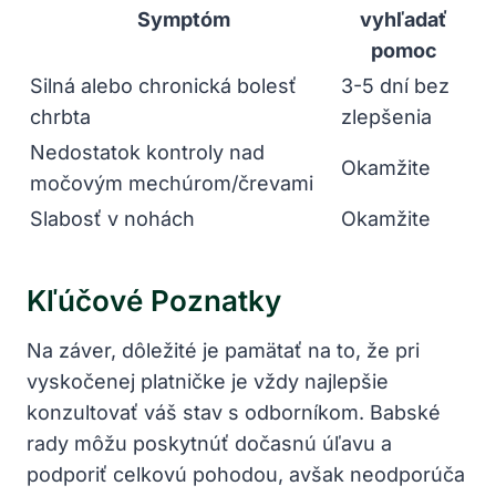
Symptóm
vyhľadať
pomoc
Silná⁤ alebo chronická bolesť
3-5‌ dní bez
chrbta
zlepšenia
Nedostatok ⁢kontroly nad
Okamžite
močovým mechúrom/črevami
Slabosť v nohách
Okamžite
Kľúčové Poznatky
Na záver, dôležité‌ je ‍pamätať na to, že pri
vyskočenej platničke je vždy najlepšie
konzultovať⁤ váš stav s odborníkom. Babské
rady môžu poskytnúť⁤ dočasnú⁣ úľavu a
podporiť ⁣celkovú pohodou,​ avšak‌ neodporúča