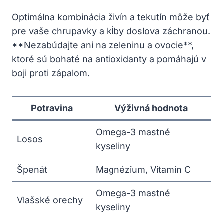
Optimálna kombinácia živín a tekutín môže byť
pre vaše⁣ chrupavky a⁣ kĺby doslova‌ záchranou.
**Nezabúdajte ani na⁤ zeleninu a ovocie**,
ktoré ‌sú bohaté na antioxidanty a pomáhajú v
boji proti zápalom.
Potravina
Výživná hodnota
Omega-3 mastné
Losos
kyseliny
Špenát
Magnézium, Vitamín C
Omega-3 mastné
Vlašské orechy
kyseliny