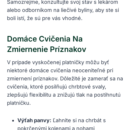
Samozrejme, konzultujte ⁣svoj stav s lekárom
alebo odborníkom‌ na liečivé‍ byliny, aby ‌ste si ​
boli ‍istí, že⁢ sú pre ‍vás vhodné.
Domáce Cvičenia Na⁤
Zmiernenie Príznakov
V prípade vyskočenej platničky môžu​ byť
niektoré domáce cvičenia​ neoceniteľné⁣ pri
zmiernení príznakov. ⁤Dôležité je zamerať sa na⁤
cvičenia,⁢ ktoré posilňujú chrbtové svaly,
⁣zlepšujú flexibilitu a znižujú tlak na postihnutú
platničku.
Výťah panvy:
‍Ľahnite si⁢ na chrbát s
pokrčenými kolenami a nohami