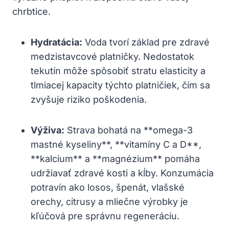
chrbtice.
Hydratácia:
Voda ⁢tvorí ⁢základ pre zdravé
medzistavcové platničky. Nedostatok
tekutín môže spôsobiť stratu elasticity a
tlmiacej kapacity týchto ⁤platničiek, čím sa
zvyšuje riziko poškodenia.
Výživa:
Strava ⁣bohatá na **omega-3
mastné kyseliny**, ⁤**vitamíny C a ⁣D**,
**kalcium** a **magnézium** pomáha
udržiavať zdravé kosti a kĺby. Konzumácia⁣
potravín‌ ako losos, špenát, vlašské
orechy, citrusy a ​mliečne​ výrobky je​
kľúčová pre správnu regeneráciu.