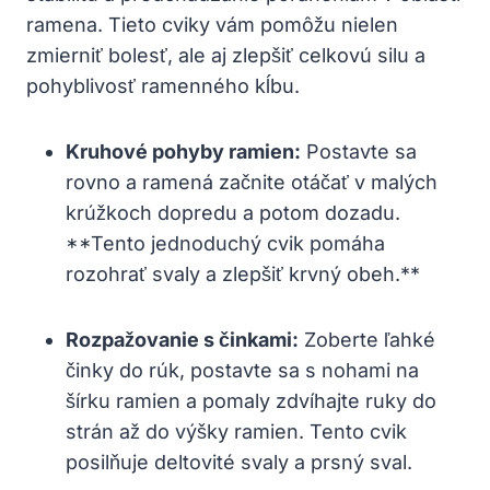
ramena. Tieto cviky vám pomôžu nielen
zmierniť bolesť, ale aj zlepšiť celkovú silu a
pohyblivosť ramenného kĺbu.
Kruhové pohyby ramien:
Postavte sa
rovno a ramená začnite otáčať v malých
krúžkoch dopredu a potom dozadu.
**Tento jednoduchý cvik pomáha
rozohrať svaly a zlepšiť krvný obeh.**
Rozpažovanie s činkami:
Zoberte ľahké
činky do rúk, postavte sa s nohami na
šírku ramien a pomaly zdvíhajte ruky do
strán až do výšky ramien. Tento cvik
posilňuje deltovité svaly a prsný sval.