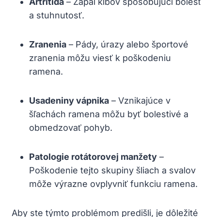
Artritída
– Zápal kĺbov spôsobujúci bolesť
a stuhnutosť.
Zranenia
– Pády, úrazy alebo športové
zranenia môžu viesť k poškodeniu
ramena.
Usadeniny vápnika
– Vznikajúce v
šľachách ramena môžu byť bolestivé a
obmedzovať pohyb.
Patologie rotátorovej manžety
–
Poškodenie tejto skupiny šliach a svalov
môže výrazne ovplyvniť funkciu ramena.
Aby ste týmto problémom predišli, je dôležité