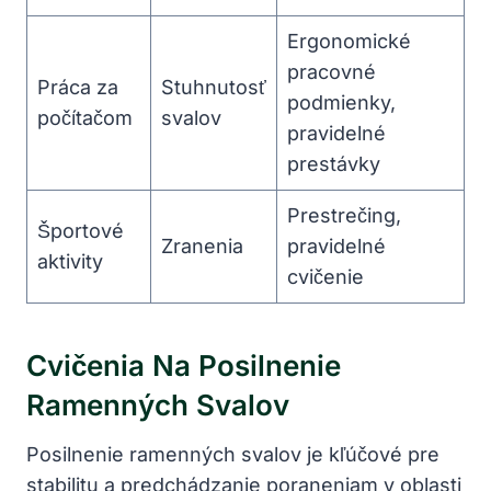
Ergonomické
pracovné
Práca za
Stuhnutosť
podmienky,
počítačom
svalov
pravidelné
prestávky
Prestrečing,
Športové
Zranenia
pravidelné
aktivity
cvičenie
Cvičenia Na Posilnenie
Ramenných Svalov
Posilnenie ramenných svalov je kľúčové pre
stabilitu a predchádzanie poraneniam v oblasti