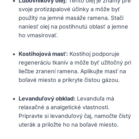
Ľubovníkový olej:
Tento olej je známy pre
svoje protizápalové účinky a môže byť
použitý na jemné masáže ramena. Stačí
naniesť olej na postihnutú oblasť a jemne
ho vmasírovať.
Kostihojová masť:
Kostihoj podporuje
regeneráciu tkanív a môže byť užitočný pri
liečbe zranení ramena. Aplikujte masť na
boľavé miesto a prikryte čistou gázou.
Levanduľový obklad:
Levanduľa má
relaxačné a analgetické vlastnosti.
Pripravte si levanduľový čaj, namočte čistý
uterák a priložte ho na boľavé miesto.