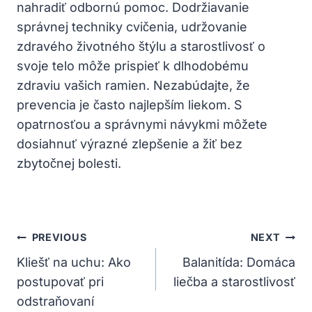
nahradiť odbornú pomoc. Dodržiavanie
správnej techniky cvičenia, udržovanie
zdravého životného štýlu a starostlivosť o
svoje telo môže prispieť k dlhodobému
zdraviu vašich ramien. Nezabúdajte, že
prevencia je často najlepším liekom. S
opatrnosťou a správnymi návykmi môžete
dosiahnuť výrazné zlepšenie a žiť bez
zbytočnej bolesti.
Navigácia
PREVIOUS
NEXT
V
Kliešť na uchu: Ako
Balanitída: Domáca
postupovať pri
liečba a starostlivosť
Článku
odstraňovaní