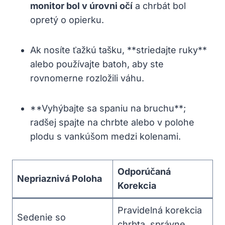
monitor bol v úrovni očí
a chrbát bol
opretý o opierku.
Ak nosíte ťažkú tašku, **striedajte ruky**
alebo používajte batoh, aby ste
rovnomerne rozložili váhu.
**Vyhýbajte sa spaniu na bruchu**;
radšej spajte na chrbte alebo v polohe
plodu s vankúšom medzi kolenami.
Odporúčaná
Nepriaznivá Poloha
Korekcia
Pravidelná korekcia
Sedenie so
chrbta, správne