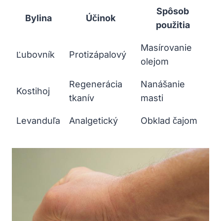
Spôsob
Bylina
Účinok
použitia
Masírovanie
Ľubovník
Protizápalový
olejom
Regenerácia
Nanášanie
Kostihoj
tkanív
masti
Levanduľa
Analgetický
Obklad čajom