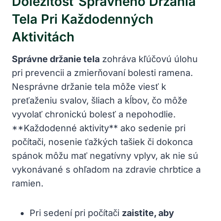
Dôležitosť Správneho Držania
Tela Pri Každodenných
Aktivitách
Správne držanie tela
zohráva kľúčovú úlohu
pri prevencii a zmierňovaní bolesti ramena.
Nesprávne držanie tela môže viesť k
preťaženiu svalov, šliach a kĺbov, čo môže
vyvolať chronickú bolesť a nepohodlie.
**Každodenné aktivity** ako sedenie pri
počítači, nosenie ťažkých tašiek či dokonca
spánok môžu mať negatívny vplyv, ak nie sú
vykonávané s ohľadom na zdravie chrbtice a
ramien.
Pri sedení pri počítači
zaistite, aby