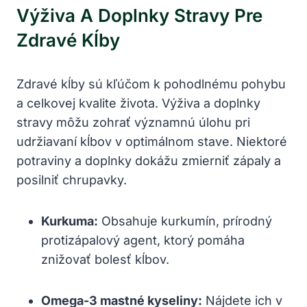
Výživa A Doplnky Stravy Pre
Zdravé Kĺby
Zdravé kĺby sú kľúčom k pohodlnému pohybu
a celkovej kvalite života. Výživa a doplnky
stravy môžu zohrať významnú úlohu pri
udržiavaní kĺbov v optimálnom stave. Niektoré
potraviny a doplnky dokážu zmierniť zápaly a
posilniť chrupavky.
Kurkuma:
Obsahuje kurkumín, prírodný
protizápalový agent, ktorý pomáha
znižovať bolesť kĺbov.
Omega-3 mastné kyseliny:
Nájdete ich v