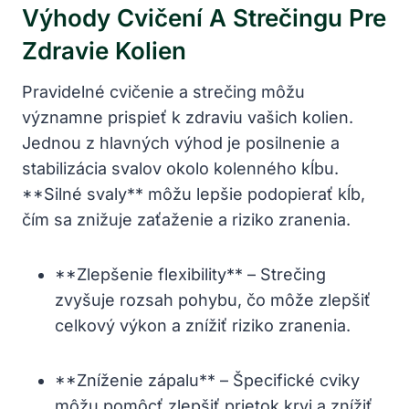
Výhody Cvičení A Strečingu Pre
Zdravie Kolien
Pravidelné cvičenie a strečing môžu
významne prispieť k zdraviu vašich kolien.
Jednou z hlavných výhod je posilnenie a
stabilizácia svalov okolo kolenného kĺbu.
**Silné svaly** môžu lepšie podopierať kĺb,
čím sa znižuje zaťaženie a riziko zranenia.
**Zlepšenie flexibility** – Strečing
zvyšuje rozsah pohybu, čo môže zlepšiť
celkový výkon a znížiť riziko zranenia.
**Zníženie zápalu** – Špecifické cviky
môžu pomôcť zlepšiť prietok krvi a znížiť