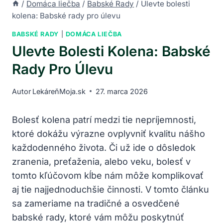
/
Domáca liečba
/
Babské Rady
/
Ulevte bolesti
kolena: Babské rady pro úlevu
BABSKÉ RADY
|
DOMÁCA LIEČBA
Ulevte Bolesti Kolena: Babské
Rady Pro Úlevu
Autor
LekáreňMoja.sk
27. marca 2026
Bolesť kolena patrí medzi tie nepríjemnosti,
ktoré dokážu výrazne ovplyvniť kvalitu nášho
každodenného života. Či už ide o dôsledok
zranenia, preťaženia, alebo veku, bolesť v
tomto kľúčovom kĺbe nám môže komplikovať
aj tie najjednoduchšie činnosti. V tomto článku
sa zameriame na tradičné a osvedčené
babské rady, ktoré vám môžu poskytnúť