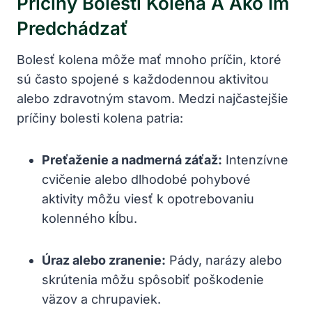
Príčiny Bolesti Kolena A Ako Im
Predchádzať
Bolesť kolena môže mať mnoho príčin, ktoré
sú často spojené s každodennou aktivitou
alebo zdravotným stavom. Medzi najčastejšie
príčiny bolesti kolena patria:
Preťaženie a nadmerná záťaž:
Intenzívne
cvičenie alebo dlhodobé pohybové
aktivity môžu viesť k opotrebovaniu
kolenného kĺbu.
Úraz alebo zranenie:
Pády, narázy alebo
skrútenia môžu spôsobiť poškodenie
väzov a chrupaviek.