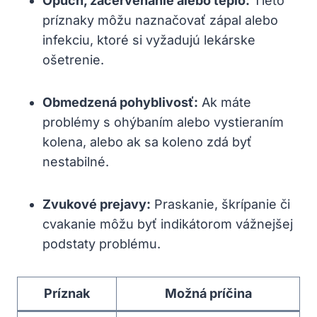
Opuch, začervenanie alebo teplo:
Tieto
príznaky môžu naznačovať zápal alebo
infekciu, ktoré si vyžadujú lekárske
ošetrenie.
Obmedzená pohyblivosť:
Ak máte
problémy s ohýbaním alebo vystieraním
kolena, alebo ak sa koleno zdá byť
nestabilné.
Zvukové prejavy:
Praskanie, škrípanie či
cvakanie môžu byť indikátorom vážnejšej
podstaty problému.
Príznak
Možná príčina