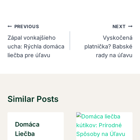
Navigácia
PREVIOUS
NEXT
V
Zápal vonkajšieho
Vyskočená
ucha: Rýchla domáca
platnička? Babské
Článku
liečba pre úľavu
rady na úľavu
Similar Posts
Domáca
Liečba