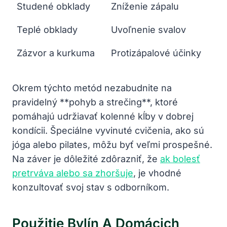
Studené obklady
Zníženie zápalu
Teplé obklady
Uvoľnenie svalov
Zázvor a kurkuma
Protizápalové účinky
Okrem týchto metód nezabudnite na
pravidelný **pohyb a strečing**, ktoré
pomáhajú udržiavať kolenné kĺby v dobrej
kondícii. Špeciálne vyvinuté cvičenia, ako sú
jóga alebo pilates, môžu byť veľmi prospešné.
Na záver je dôležité zdôrazniť, že
ak bolesť
pretrváva alebo sa zhoršuje
, je vhodné
konzultovať svoj stav s odborníkom.
Použitie Bylín A Domácich