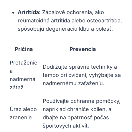
Artritída:
Zápalové ochorenia, ako
reumatoidná artritída alebo osteoartritída,
spôsobujú degeneráciu kĺbu a bolesť.
Príčina
Prevencia
Preťaženie
Dodržujte správne techniky a
a
tempo pri cvičení, vyhýbajte sa
nadmerná
nadmernému zaťaženiu.
záťaž
Používajte ochranné pomôcky,
Úraz alebo
napríklad chrániče kolien, a
zranenie
dbajte na opatrnosť počas
športových aktivít.