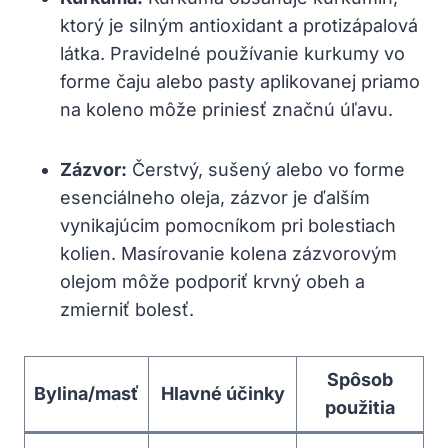
ktorý je silným antioxidant a protizápalová
látka. Pravidelné používanie kurkumy vo
forme čaju alebo pasty aplikovanej priamo
na koleno môže priniesť značnú úľavu.
Zázvor:
Čerstvý, sušený alebo vo forme
esenciálneho oleja, zázvor je ďalším
vynikajúcim pomocníkom pri bolestiach
kolien. Masírovanie kolena zázvorovým
olejom môže podporiť krvný obeh a
zmierniť bolesť.
Spôsob
Bylina/masť
Hlavné účinky
použitia