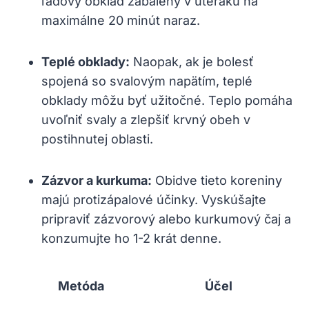
ľadový obklad zabalený v uteráku na
maximálne 20 minút naraz.
Teplé obklady:
Naopak, ak je bolesť
spojená so svalovým napätím, teplé
obklady môžu byť užitočné. Teplo pomáha
uvoľniť svaly a zlepšiť krvný obeh v
postihnutej oblasti.
Zázvor a kurkuma:
Obidve tieto koreniny
majú protizápalové účinky. Vyskúšajte
pripraviť zázvorový alebo kurkumový čaj a
konzumujte ho 1-2 krát denne.
Metóda
Účel