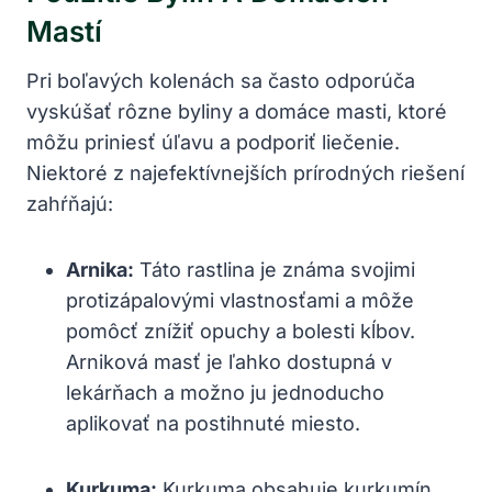
Mastí
Pri boľavých kolenách sa často odporúča
vyskúšať rôzne byliny a domáce masti, ktoré
môžu priniesť úľavu a podporiť liečenie.
Niektoré z najefektívnejších prírodných riešení
zahŕňajú:
Arnika:
Táto rastlina je známa svojimi
protizápalovými vlastnosťami a môže
pomôcť znížiť opuchy a bolesti kĺbov.
Arniková masť je ľahko dostupná v
lekárňach a možno ju jednoducho
aplikovať na postihnuté miesto.
Kurkuma:
Kurkuma obsahuje kurkumín,