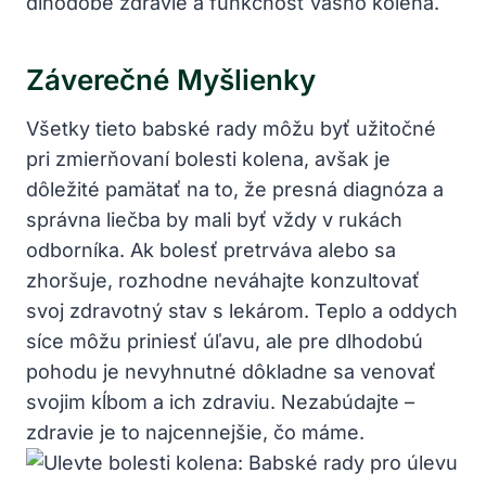
dlhodobé zdravie a funkčnosť vášho kolena.
Záverečné Myšlienky
Všetky tieto babské rady môžu byť užitočné
pri zmierňovaní bolesti kolena, avšak je
dôležité pamätať na to, že presná diagnóza a
správna liečba by mali byť vždy v rukách
odborníka. Ak bolesť pretrváva alebo sa
zhoršuje, rozhodne neváhajte konzultovať
svoj zdravotný stav s lekárom. Teplo a oddych
síce môžu priniesť úľavu, ale pre dlhodobú
pohodu je nevyhnutné dôkladne sa venovať
svojim kĺbom a ich zdraviu. Nezabúdajte –
zdravie je to najcennejšie, čo máme.