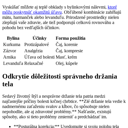
Vyskúšať môžete aj teplé obklady s bylinkovými nálevmi,
ktoré
môžu poskytnúť okamžitú úľavu
. Obľúbené kombinácie zahŕňajú
mätu, harmanček alebo levanduľu. Prirodzené prostriedky nielen
zlepšujú vaše zdravie, ale tiež podporujú celkovú rovnováhu a
pohodu bez vedľajších účinkov.
Bylina
Účinky
Forma použitia
Kurkuma
Protizápalové
Čaj, korenie
Zázvor
Analgézia
Čaj, kompresie
Arnika
Úľava od bolesti
Masť, krém
Levanduľa
Relaxačné
Olej, kúpele
Odkrytie dôležitosti správneho držania
tela
Sedavý životný štýl a nesprávne držanie tela patria medzi
najčastejšie príčiny bolesti krčnej chrbtice. **Zlé držanie tela vedie k
nadmernému zaťaženiu svalov a kĺbov, čo spôsobuje nielen
nepohodlie, ale aj zdravotné problémy.** Našťastie, existujú
spôsoby, ako si tieto problémy zmierniť a predchádzať im.
**Posturálna korekcia:** Uvedomujte si svoju polohu tela