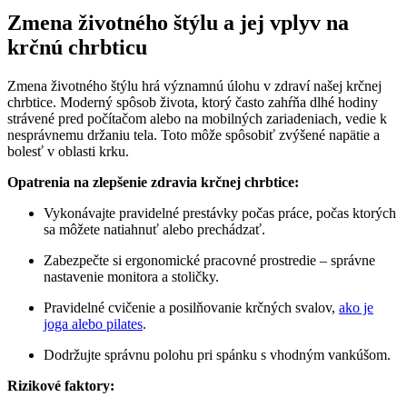
Zmena životného štýlu a jej vplyv na
krčnú chrbticu
Zmena životného štýlu hrá významnú úlohu v zdraví našej krčnej
chrbtice. Moderný spôsob života, ktorý často zahŕňa dlhé hodiny
strávené pred počítačom alebo na mobilných zariadeniach, vedie k
nesprávnemu držaniu tela. Toto môže spôsobiť zvýšené napätie a
bolesť v oblasti krku.
Opatrenia na zlepšenie zdravia krčnej chrbtice:
Vykonávajte pravidelné prestávky počas práce, počas ktorých
sa môžete natiahnuť alebo prechádzať.
Zabezpečte si ergonomické pracovné prostredie – správne
nastavenie monitora a stoličky.
Pravidelné cvičenie a posilňovanie krčných svalov,
ako je
joga alebo pilates
.
Dodržujte správnu polohu pri spánku s vhodným vankúšom.
Rizikové faktory: