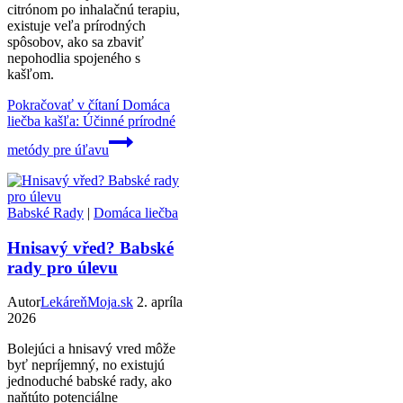
citrónom po inhalačnú terapiu,
existuje veľa prírodných
spôsobov, ako sa zbaviť
nepohodlia spojeného s
kašľom.
Pokračovať v čítaní
Domáca
liečba kašľa: Účinné prírodné
metódy pre úľavu
Babské Rady
|
Domáca liečba
Hnisavý vřed? Babské
rady pro úlevu
Autor
LekáreňMoja.sk
2. apríla
2026
Bolejúci a hnisavý vred môže
byť nepríjemný, no existujú
jednoduché babské rady, ako
naňtúto potenciálne