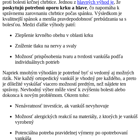
proti bolesti krčnej chrbtice. Jednou z
hlavných výhod je
, že
poskytujú potrebnú oporu krku a hlave
, čo napomáha k
správnemu zarovnaniu chrbtice počas spánku. Výsledkom je
kvalitnejší spánok a menšia pravdepodobnosť prebúdzania sa s
bolesťou. Medzi ďalšie výhody patrí:
Zlepšenie krvného obehu v oblasti krku
Zníženie tlaku na nervy a svaly
Možnosť prispôsobenia tvaru a tvrdosti vankúša podľa
individuálnych potrieb
Napriek mnohým výhodám je potrebné byť si vedomý aj možných
rizík. Nie každý ortopedický vankúš je vhodný pre každého, a preto
je dôležité vyskúšať viacero možností predtým, než nájdete ten
správny. Nevhodný výber môže viesť k zvýšeniu bolesti alebo
dokonca k novým problémom. Okrem toho:
Nenávratnosť investície, ak vankúš nevyhovuje
Možnosť alergických reakcií na materiály, z ktorých je vankúš
vyrobený
Potenciálna potreba pravidelnej výmeny po opotrebovaní
vankúša