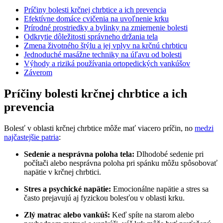
Príčiny bolesti krčnej chrbtice a ich prevencia
Efektívne domáce cvičenia na uvoľnenie krku
Prírodné prostriedky a bylinky na zmiernenie bolesti
Odkrytie dôležitosti správneho držania tela
Zmena životného štýlu a jej vplyv na krčnú chrbticu
Jednoduché masážne techniky na úľavu od bolesti
Výhody a riziká používania ortopedických vankúšov
Záverom
Príčiny bolesti krčnej chrbtice a ich
prevencia
Bolesť v oblasti krčnej chrbtice môže mať viacero príčin, no
medzi
najčastejšie patria
:
Sedenie a nesprávna poloha tela:
Dlhodobé sedenie pri
počítači alebo nesprávna poloha pri spánku môžu spôsobovať
napätie v krčnej chrbtici.
Stres a psychické napätie:
Emocionálne napätie a stres sa
často prejavujú aj fyzickou bolesťou v oblasti krku.
Zlý matrac alebo vankúš:
Keď spíte na starom alebo