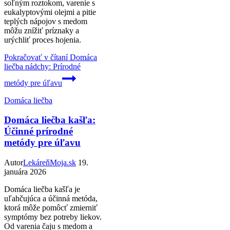
soľným roztokom, varenie s
eukalyptovými olejmi a pitie
teplých nápojov s medom
môžu znížiť príznaky a
urýchliť proces hojenia.
Pokračovať v čítaní
Domáca
liečba nádchy: Prírodné
metódy pre úľavu
Domáca liečba
Domáca liečba kašľa:
Účinné prírodné
metódy pre úľavu
Autor
LekáreňMoja.sk
19.
januára 2026
Domáca liečba kašľa je
uľahčujúca a účinná metóda,
ktorá môže pomôcť zmierniť
symptómy bez potreby liekov.
Od varenia čaju s medom a