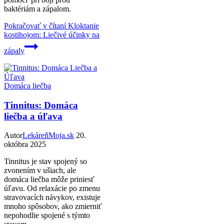
baktériám a zápalom.
Pokračovať v čítaní
Kloktanie
kostihojom: Liečivé účinky na
zápaly
Domáca liečba
Tinnitus: Domáca
liečba a úľava
Autor
LekáreňMoja.sk
20.
októbra 2025
Tinnitus je stav spojený so
zvonením v ušiach, ale
domáca liečba môže priniesť
úľavu. Od relaxácie po zmenu
stravovacích návykov, existuje
mnoho spôsobov, ako zmierniť
nepohodlie spojené s týmto