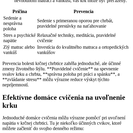
nevhodnom matraci a vankúši, váš krk môže byť preťažený.
Príčina
Prevencia
Sedenie a
Sedenie s primeranou oporou pre chrbát,
nesprávna
pravidelné prestávky na naťahovanie
poloha
Stres a psychické
Relaxačné techniky, meditácia, pravidelné
napätie
cvičenie
Zlý matrac alebo
Investícia do kvalitného matraca a ortopedických
vankúš
vankúšov
Prevencia bolesti krčnej chrbtice zahŕňa jednoduché, ale účinné
zmeny životného štýlu. **Pravidelné cvičenie** na spevnenie
svalov krku a chrbta, **správna poloha pri práci a spánku**, a
**zvládanie stresu** môžu výrazne reduce výskyt týchto
nepríjemností.
Efektívne domáce cvičenia na uvoľnenie
krku
Jednoduché domáce cvičenia môžu výrazne pomôcť pri uvoľnení
napätia v krčnej chrbtici. Tu je niekoľko účinných cvikov, ktoré
môžete začleniť do svojho denného režimu: