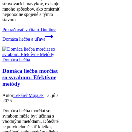
stravovacích návykov, existuje
mnoho spôsobov, ako zmierniť
nepohodlie spojené s týmto
stavom.
Pokračovať v čítaní
Tinnitus:
Domáca liečba a úľava
Domáca liečba
Domáca liečba morčiat
so svrabom: Efektívne
metódy
Autor
LekáreňMoja.sk
13. júla
2025
Domáca liečba morčiat so
svrabom môže byť účinná s
vhodnými metódami. Dôležité
je pravidelne čistiť klietku,
používať antiparazitárne lieky