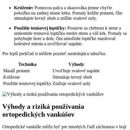
Krúženie:
Pomocou palca a ukazováka jemne chyťte
pokožku na zadnej strane krku. Pomaly krúžte prstami, čím
stimulujete krvný obeh a znížite svalové uzly.
Použitie tenisovej loptičky:
Postavte sa chrbtom k stene a
umiestnite tenisovú loptičku medzi stenu a váš krk. Pomaly sa
pohybujte hore a dole, čím umožníte loptičke masírovať
bolestivé miesta a uvoľňovať napätie.
Pre lepší prehľad si môžete pozrieť nasledujúcu tabuľku:
Technika
Výhody
Masáž prstami
Uvoľňuje svalové napätie
Krúženie
Stimuluje krvný obeh
Použitie tenisovej loptičky
Znižuje svalové uzly
Výhody a riziká používania
ortopedických vankúšov
Ortopedické vankúše môžu byť pre mnohých ľudí záchranou v boji