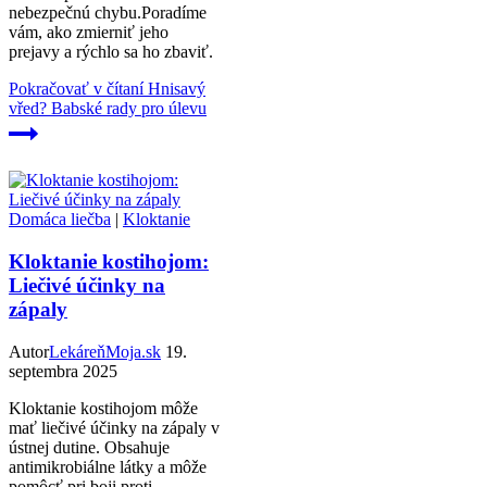
nebezpečnú chybu.Poradíme
vám, ako zmierniť jeho
prejavy a rýchlo sa ho zbaviť.
Pokračovať v čítaní
Hnisavý
vřed? Babské rady pro úlevu
Domáca liečba
|
Kloktanie
Kloktanie kostihojom:
Liečivé účinky na
zápaly
Autor
LekáreňMoja.sk
19.
septembra 2025
Kloktanie kostihojom môže
mať liečivé účinky na zápaly v
ústnej dutine. Obsahuje
antimikrobiálne látky a môže
pomôcť pri boji proti