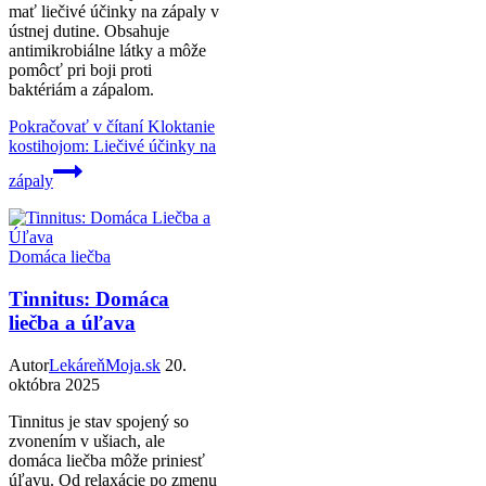
mať liečivé účinky na zápaly v
ústnej dutine. Obsahuje
antimikrobiálne látky a môže
pomôcť pri boji proti
baktériám a zápalom.
Pokračovať v čítaní
Kloktanie
kostihojom: Liečivé účinky na
zápaly
Domáca liečba
Tinnitus: Domáca
liečba a úľava
Autor
LekáreňMoja.sk
20.
októbra 2025
Tinnitus je stav spojený so
zvonením v ušiach, ale
domáca liečba môže priniesť
úľavu. Od relaxácie po zmenu