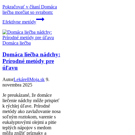
Pokračovať v čítaní
Domáca
liečba morčiat so svrabom:
Efektívne metódy
Domáca liečba
Domáca liečba nádchy:
Prírodné metódy pre
úľavu
Autor
LekáreňMoja.sk
9.
novembra 2025
Je preukázané, že domáce
liečenie nádchy môže prispieť
k rýchlej úľave. Prírodné
metódy ako zavlažovanie nosa
soľným roztokom, varenie s
eukalyptovými olejmi a pitie
teplých nápojov s medom
môžu znížiť príznaky a