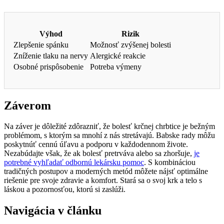
Výhod
Rizik
Zlepšenie spánku
Možnosť zvýšenej bolesti
Zníženie tlaku na nervy
Alergické reakcie
Osobné prispôsobenie
Potreba výmeny
Záverom
Na záver je dôležité zdôrazniť, že bolesť krčnej chrbtice je bežným
problémom, s ktorým sa mnohí z nás stretávajú. Babske rady môžu
poskytnúť cennú úľavu a podporu v každodennom živote.
Nezabúdajte však, že ak bolesť pretrváva alebo sa zhoršuje,
je
potrebné vyhľadať odbornú lekársku pomoc
. S kombináciou
tradičných postupov a moderných metód môžete nájsť optimálne
riešenie pre svoje zdravie a komfort. Stará sa o svoj krk a telo s
láskou a pozornosťou, ktorú si zaslúži.
Navigácia v článku