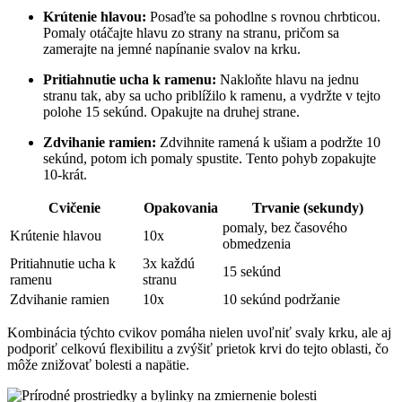
Krútenie hlavou:
Posaďte sa pohodlne s rovnou chrbticou.
Pomaly otáčajte hlavu zo strany na stranu, pričom sa
zamerajte na jemné napínanie svalov na krku.
Pritiahnutie ucha k ramenu:
Nakloňte hlavu na jednu
stranu tak, aby sa ucho priblížilo k ramenu, a vydržte v tejto
polohe 15 sekúnd. Opakujte na druhej strane.
Zdvihanie ramien:
Zdvihnite ramená k ušiam a podržte 10
sekúnd, potom ich pomaly spustite. Tento pohyb zopakujte
10-krát.
Cvičenie
Opakovania
Trvanie (sekundy)
pomaly, bez časového
Krútenie hlavou
10x
obmedzenia
Pritiahnutie ucha k
3x každú
15 sekúnd
ramenu
stranu
Zdvihanie ramien
10x
10 sekúnd podržanie
Kombinácia týchto cvikov pomáha nielen uvoľniť svaly krku, ale aj
podporiť celkovú flexibilitu a zvýšiť prietok krvi do tejto oblasti, čo
môže znižovať bolesti a napätie.