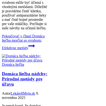
svrabom môže byť účinná s
vhodnými metódami. Dôležité
je pravidelne čistiť klietku,
používať antiparazitárne lieky
a mať čisté hojné prostredie
pre vaše miláčiky. Prečítajte si
naše návrhy na učinnú liečbu.
Pokračovať v čítaní
Domáca
liečba morčiat so svrabom:
Efektívne metódy
Domáca liečba
Domáca liečba nádchy:
Prírodné metódy pre
úľavu
Autor
LekáreňMoja.sk
9.
novembra 2025
Je preukázané, že domáce