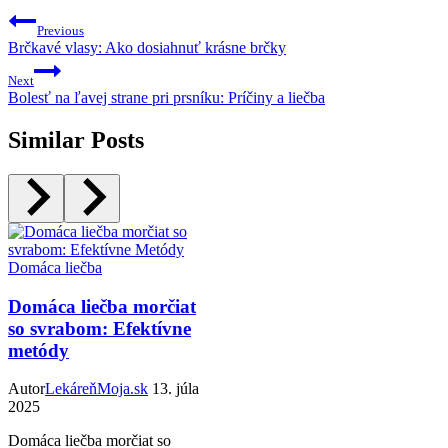
Previous
Brčkavé vlasy: Ako dosiahnuť krásne brčky
Next
Bolesť na ľavej strane pri prsníku: Príčiny a liečba
Similar Posts
Domáca liečba
Domáca liečba morčiat
so svrabom: Efektívne
metódy
Autor
LekáreňMoja.sk
13. júla
2025
Domáca liečba morčiat so