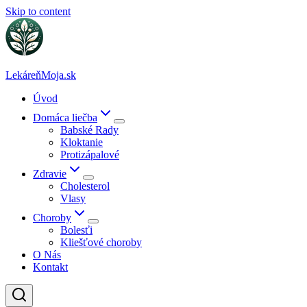
Skip to content
LekáreňMoja.sk
Úvod
Domáca liečba
Babské Rady
Kloktanie
Protizápalové
Zdravie
Cholesterol
Vlasy
Choroby
Bolesťi
Kliešťové choroby
O Nás
Kontakt