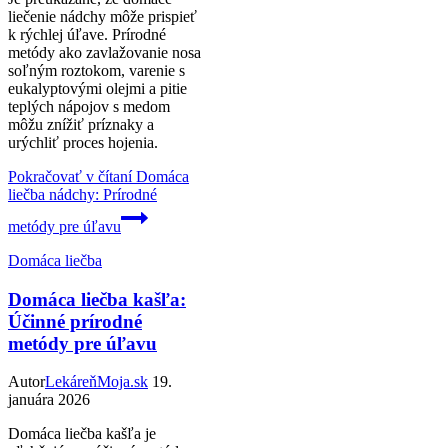
liečenie nádchy môže prispieť
k rýchlej úľave. Prírodné
metódy ako zavlažovanie nosa
soľným roztokom, varenie s
eukalyptovými olejmi a pitie
teplých nápojov s medom
môžu znížiť príznaky a
urýchliť proces hojenia.
Pokračovať v čítaní
Domáca
liečba nádchy: Prírodné
metódy pre úľavu
Domáca liečba
Domáca liečba kašľa:
Účinné prírodné
metódy pre úľavu
Autor
LekáreňMoja.sk
19.
januára 2026
Domáca liečba kašľa je