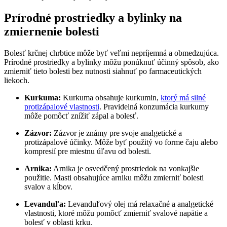
Prírodné prostriedky a bylinky na
zmiernenie bolesti
Bolesť krčnej chrbtice môže byť veľmi nepríjemná a obmedzujúca.
Prírodné prostriedky a bylinky môžu ponúknuť účinný spôsob, ako
zmierniť tieto bolesti bez nutnosti siahnuť po farmaceutických
liekoch.
Kurkuma:
Kurkuma obsahuje kurkumin,
ktorý má silné
protizápalové vlastnosti
. Pravidelná konzumácia kurkumy
môže pomôcť znížiť zápal a bolesť.
Zázvor:
Zázvor je známy pre svoje analgetické a
protizápalové účinky. Môže byť použitý vo forme čaju alebo
kompresií pre miestnu úľavu od bolesti.
Arnika:
Arnika je osvedčený prostriedok na vonkajšie
použitie. Masti obsahujúce arniku môžu zmierniť bolesti
svalov a kĺbov.
Levanduľa:
Levanduľový olej má relaxačné a analgetické
vlastnosti, ktoré môžu pomôcť zmierniť svalové napätie a
bolesť v oblasti krku.