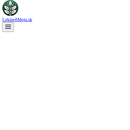
LekáreňMoja.sk