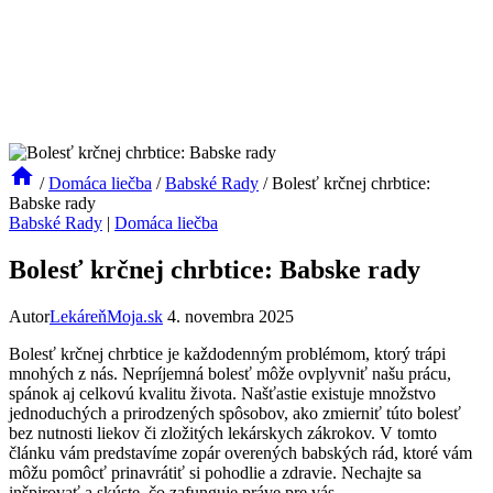
/
Domáca liečba
/
Babské Rady
/
Bolesť krčnej chrbtice:
Babske rady
Babské Rady
|
Domáca liečba
Bolesť krčnej chrbtice: Babske rady
Autor
LekáreňMoja.sk
4. novembra 2025
Bolesť krčnej chrbtice je každodenným problémom, ktorý trápi
mnohých z nás. Nepríjemná bolesť môže ovplyvniť našu prácu,
spánok aj celkovú kvalitu života. Našťastie existuje množstvo
jednoduchých a prirodzených spôsobov, ako zmierniť túto bolesť
bez nutnosti liekov či zložitých lekárskych zákrokov. V tomto
článku vám predstavíme zopár overených babských rád, ktoré vám
môžu pomôcť prinavrátiť si pohodlie a zdravie. Nechajte sa
inšpirovať a skúste, čo zafunguje práve pre vás.