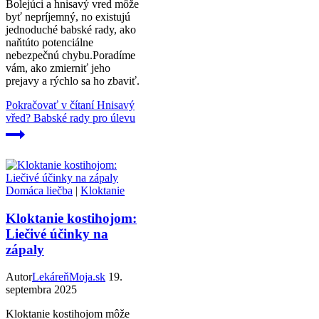
Bolejúci a hnisavý vred môže
byť nepríjemný, no existujú
jednoduché babské rady, ako
naňtúto potenciálne
nebezpečnú chybu.Poradíme
vám, ako zmierniť jeho
prejavy a rýchlo sa ho zbaviť.
Pokračovať v čítaní
Hnisavý
vřed? Babské rady pro úlevu
Domáca liečba
|
Kloktanie
Kloktanie kostihojom:
Liečivé účinky na
zápaly
Autor
LekáreňMoja.sk
19.
septembra 2025
Kloktanie kostihojom môže