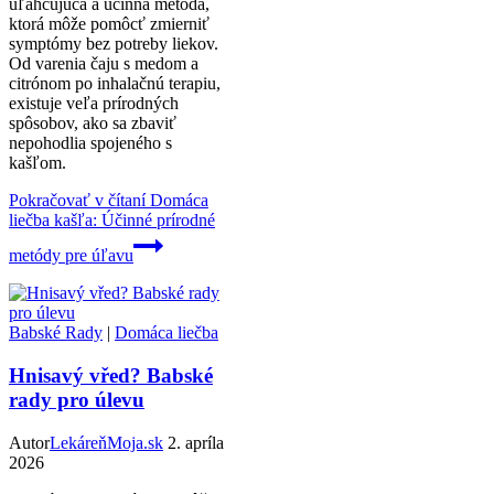
uľahčujúca a účinná metóda,
ktorá môže pomôcť zmierniť
symptómy bez potreby liekov.
Od varenia čaju s medom a
citrónom po inhalačnú terapiu,
existuje veľa prírodných
spôsobov, ako sa zbaviť
nepohodlia spojeného s
kašľom.
Pokračovať v čítaní
Domáca
liečba kašľa: Účinné prírodné
metódy pre úľavu
Babské Rady
|
Domáca liečba
Hnisavý vřed? Babské
rady pro úlevu
Autor
LekáreňMoja.sk
2. apríla
2026