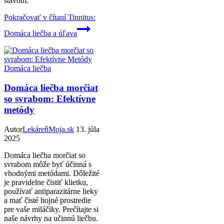
stavom.
Pokračovať v čítaní
Tinnitus:
Domáca liečba a úľava
Domáca liečba
Domáca liečba morčiat
so svrabom: Efektívne
metódy
Autor
LekáreňMoja.sk
13. júla
2025
Domáca liečba morčiat so
svrabom môže byť účinná s
vhodnými metódami. Dôležité
je pravidelne čistiť klietku,
používať antiparazitárne lieky
a mať čisté hojné prostredie
pre vaše miláčiky. Prečítajte si
naše návrhy na učinnú liečbu.