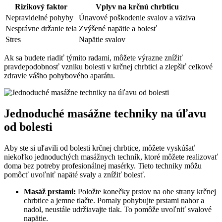
Rizikový faktor
Vplyv na krčnú chrbticu
Nepravidelné pohyby
Únavové poškodenie svalov a väziva
Nesprávne držanie tela
Zvýšené napätie a bolesť
Stres
Napätie svalov
Ak sa budete riadiť týmito radami, môžete výrazne znížiť
pravdepodobnosť vzniku bolesti v krčnej chrbtici a zlepšiť celkové
zdravie vášho pohybového aparátu.
Jednoduché masážne techniky na úľavu
od bolesti
Aby ste si uľavili od bolesti krčnej chrbtice, môžete vyskúšať
niekoľko jednoduchých masážnych techník, ktoré môžete realizovať
doma bez potreby profesionálnej masérky. Tieto techniky môžu
pomôcť uvoľniť napäté svaly a znížiť bolesť.
Masáž prstami:
Položte konečky prstov na obe strany krčnej
chrbtice a jemne tlačte. Pomaly pohybujte prstami nahor a
nadol, neustále udržiavajte tlak. To pomôže uvoľniť svalové
napätie.