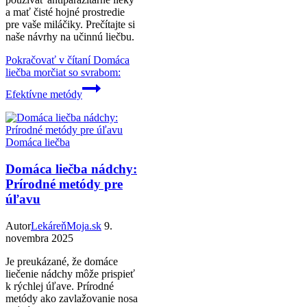
a mať čisté hojné prostredie
pre vaše miláčiky. Prečítajte si
naše návrhy na učinnú liečbu.
Pokračovať v čítaní
Domáca
liečba morčiat so svrabom:
Efektívne metódy
Domáca liečba
Domáca liečba nádchy:
Prírodné metódy pre
úľavu
Autor
LekáreňMoja.sk
9.
novembra 2025
Je preukázané, že domáce
liečenie nádchy môže prispieť
k rýchlej úľave. Prírodné
metódy ako zavlažovanie nosa