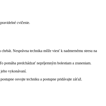
 pravidelné cvičenie.
 na chrbát. Nesprávna technika môže viesť k nadmernému stresu na
u. To pomáha predchádzať nepríjemným bolestiam a zraneniam.
i jeho vykonávaní.
ostupne osvojte techniku a postupne pridávajte záťaž.