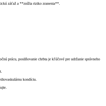
ickú záťaž a **znížia riziko zranenia**.
áročnú prácu, posilňovanie chrbta je kľúčové pre udržanie správneho
t.
rdiovaskulárnu kondíciu.
ujte.