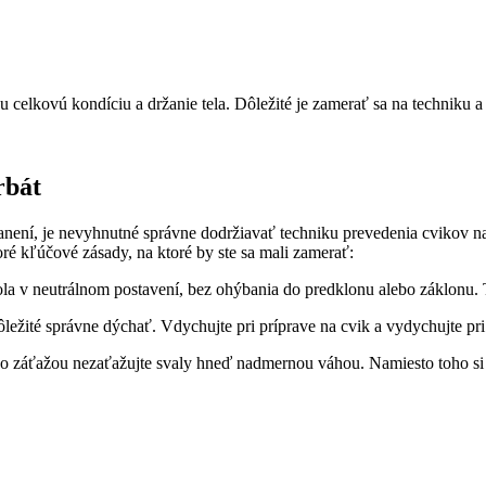
ju celkovú kondíciu a držanie tela. Dôležité je zamerať sa na techniku a
rbát
 zranení, je nevyhnutné správne dodržiavať techniku prevedenia cvikov
oré kľúčové zásady, na ktoré by ste sa mali zamerať:
bola v neutrálnom postavení, bez ohýbania do predklonu alebo záklon
ležité správne dýchať. Vdychujte pri príprave na cvik a vydychujte pr
bo záťažou nezaťažujte svaly hneď nadmernou váhou. Namiesto toho si p