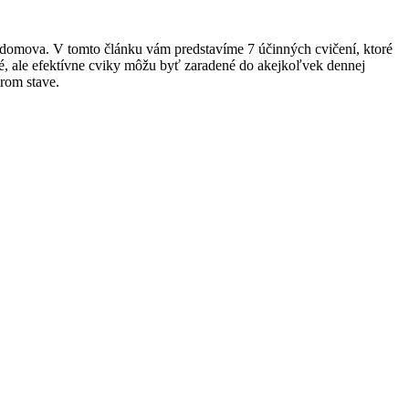
dlia domova. V tomto článku vám predstavíme 7 účinných cvičení, ktoré
hé, ale efektívne cviky môžu byť zaradené do akejkoľvek dennej
brom stave.