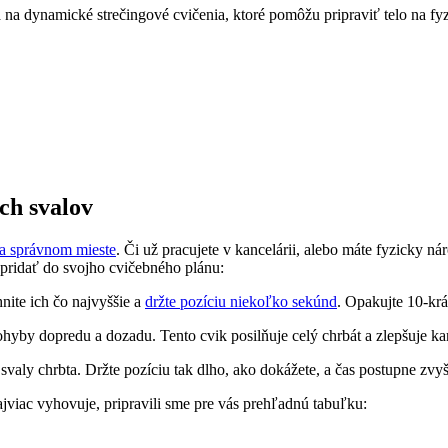
 na dynamické strečingové cvičenia, ktoré pomôžu pripraviť telo na fyz
ch svalov
na správnom mieste
. Či už pracujete v kancelárii, alebo máte fyzicky n
e pridať do svojho cvičebného plánu:
nite ich čo najvyššie a
držte pozíciu niekoľko sekúnd
. Opakujte 10-krá
ohyby dopredu a dozadu. Tento cvik posilňuje celý chrbát a zlepšuje ka
svaly chrbta. Držte pozíciu tak dlho, ako dokážete, a čas postupne zvyš
jviac vyhovuje, pripravili sme pre vás prehľadnú tabuľku: