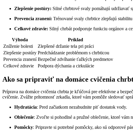
Zlepšenie postúry:
Silné chrbtové svaly pomáhajú udržiavať s
Prevencia zranení:
Trénované svaly chrbtice zlepšujú stabilit
Celkové zdravie:
Silný chrbát podporuje funkciu orgánov a cel
Výhoda
Príklad
Zníženie bolesti
Zlepšené držanie tela pri práci
Zlepšenie postúry
Predchádzanie problémom s chrbticou
Prevencia zranení
Bezpečné zdvíhanie ťažkých predmetov
Celkové zdravie
Podpora dýchania a cirkulácie
Ako sa pripraviť na domáce cvičenia chrb
Príprava na domáce cvičenia chrbta je kľúčová pre efektívne a bezp
cvičenie. Zvážte prítomnosť zrkadla, ktoré vám pomôže sledovať spr
Hydratácia
: Pred začiatkom nezabudnite piť dostatok vody.
Oblečenie
: Zvoľte si pohodlné a pružné oblečenie, ktoré vám 
Pomôcky
: Pripravte si potrebné pomôcky, ako sú odporové pás