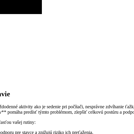
avie
dodenné aktivity ako je sedenie pri počítači, nesprávne zdvíhanie ťa
ov** pomáha predísť týmto problémom, zlepšiť celkovú postúru a podp
asťou vašej rutiny:
odporu pre stavce a znižujú riziko ich preťaženia.