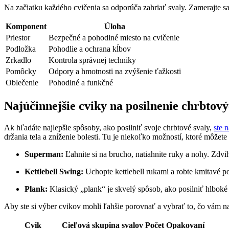
Na začiatku každého cvičenia sa odporúča zahriať svaly. Zamerajte sa
Komponent
Úloha
Priestor
Bezpečné a pohodlné miesto na cvičenie
Podložka
Pohodlie a ochrana kĺbov
Zrkadlo
Kontrola správnej techniky
Pomôcky
Odpory a hmotnosti na zvýšenie ťažkosti
Oblečenie
Pohodlné a funkčné
Najúčinnejšie cviky na posilnenie chrbtový
Ak hľadáte najlepšie spôsoby, ako posilniť svoje chrbtové svaly,
ste 
držania tela a zníženie bolesti. Tu je niekoľko možností, ktoré môžet
Superman:
Ľahnite si na brucho, natiahnite ruky a nohy. Zdvih
Kettlebell Swing:
Uchopte kettlebell rukami a robte kmitavé p
Plank:
Klasický „plank“ je skvelý spôsob, ako posilniť hlboké 
Aby ste si výber cvikov mohli ľahšie porovnať a vybrať to, čo vám na
Cvik
Cieľová skupina svalov
Počet Opakovaní