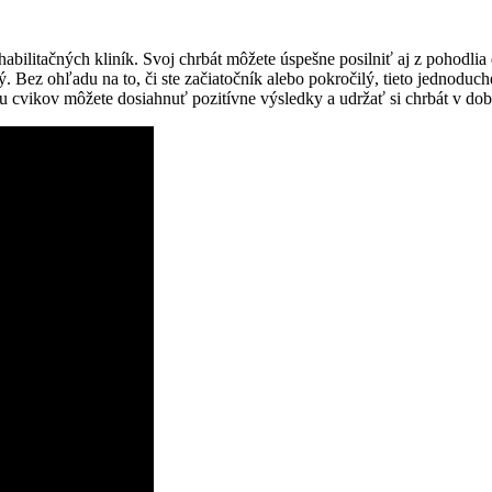
či rehabilitačných kliník. Svoj chrbát môžete úspešne posilniť aj z poho
. Bez ohľadu na to, či ste začiatočník alebo pokročilý, tieto jednoduc
iou cvikov môžete dosiahnuť pozitívne výsledky a udržať si chrbát v do