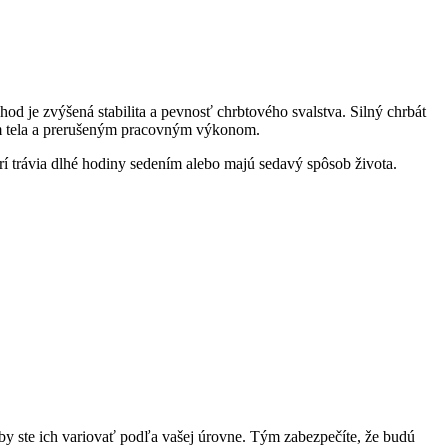
hod je zvýšená stabilita a pevnosť chrbtového svalstva. Silný chrbát
ním tela a prerušeným pracovným výkonom.
ktorí trávia dlhé hodiny sedením alebo majú sedavý spôsob života.
li by ste ich variovať podľa vašej úrovne. Tým zabezpečíte, že budú