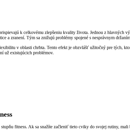
 prispievajú k celkovému zlepšeniu kvality života. Jednou z hlavných vý
hrbtice a zranení. Tým sa znižujú problémy spojené s nesprávnym drža
lexibilitu v oblasti chrbta. Tento efekt je obzvlášť užitočný pre tých, 
aní už existujúcich problémov.
tness
 stupňu fitness. Ak sa snažíte začleniť tieto cviky do svojej rutiny, ma