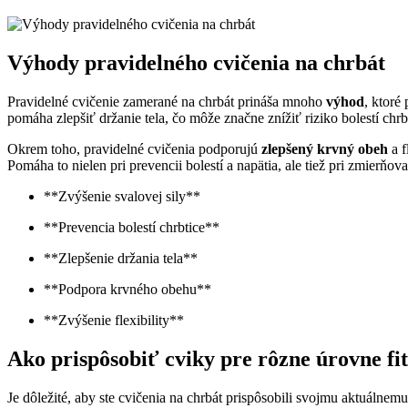
Výhody pravidelného cvičenia na chrbát
Pravidelné cvičenie zamerané na chrbát prináša mnoho
výhod
, ktoré
pomáha zlepšiť držanie tela, čo môže značne znížiť riziko bolestí c
Okrem toho, pravidelné cvičenia podporujú
zlepšený krvný obeh
a f
Pomáha to nielen pri prevencii bolestí a napätia, ale tiež pri zmierňov
**Zvýšenie svalovej sily**
**Prevencia bolestí chrbtice**
**Zlepšenie držania tela**
**Podpora krvného obehu**
**Zvýšenie flexibility**
Ako prispôsobiť cviky pre rôzne úrovne fi
Je dôležité, aby ste cvičenia na chrbát prispôsobili svojmu aktuálnemu