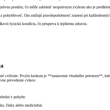
právnu postúru, čo môže zabrániť nesprávnym zvykom ako je predklon 
u a pohyblivosť, čím znižujú pravdepodobnosť zranení pri každodenných
kovú fyzickú kondíciu, čo prispieva k lepšiemu zdraviu.
ta
ečné cvičenie. Prvým krokom je **nastavenie vhodného priestoru**, k
ávne prevedenie cvikov.
nebráni v pohybe.
ky, činky alebo medicinbal.