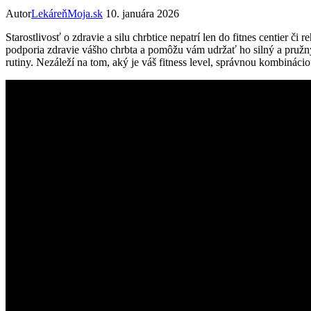
Autor
LekáreňMoja.sk
10. januára 2026
Starostlivosť o zdravie a silu chrbtice nepatrí len do fitnes centier 
podporia zdravie vášho chrbta a pomôžu vám udržať ho silný a pružný
rutiny. Nezáleží na tom, aký je váš fitness level, správnou kombinác