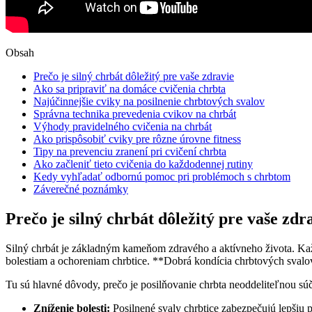
Obsah
Prečo je silný chrbát dôležitý pre vaše zdravie
Ako sa pripraviť na domáce cvičenia chrbta
Najúčinnejšie cviky na posilnenie chrbtových svalov
Správna technika prevedenia cvikov na chrbát
Výhody pravidelného cvičenia na chrbát
Ako prispôsobiť cviky pre rôzne úrovne fitness
Tipy na prevenciu zranení pri cvičení chrbta
Ako začleniť tieto cvičenia do každodennej rutiny
Kedy vyhľadať odbornú pomoc pri problémoch s chrbtom
Záverečné poznámky
Prečo je silný chrbát dôležitý pre vaše zdr
Silný chrbát je základným kameňom zdravého a aktívneho života. Kaž
bolestiam a ochoreniam chrbtice. **Dobrá kondícia chrbtových sval
Tu sú hlavné dôvody, prečo je posilňovanie chrbta neoddeliteľnou súč
Zníženie bolesti:
Posilnené svaly chrbtice zabezpečujú lepšiu p