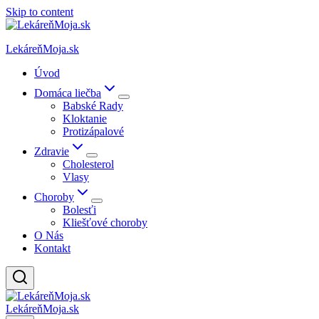
Skip to content
LekáreňMoja.sk
Úvod
Domáca liečba
Babské Rady
Kloktanie
Protizápalové
Zdravie
Cholesterol
Vlasy
Choroby
Bolesťi
Kliešťové choroby
O Nás
Kontakt
LekáreňMoja.sk