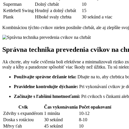
Superman
Dolný chrbát
10
Kettlebell Swing
Hrudný a dolný chrbát
15
Plank
Hlboké svaly chrbta
30 sekúnd a viac
Kombináciou týchto cvikov nielen posilníte chrbát, ale aj zlepšíte svo
Správna technika prevedenia cvikov na ch
Ak chcete, aby vaše cvičenia boli efektívne a minimalizovali riziko
svaly a kĺby a paradoxne spôsobiť viac škody než úžitku. Tu sú niekt
Používajte správne držanie tela:
Dbajte na to, aby chrbtica 
Pravidelne kontrolujte dýchanie:
Pri vykonávaní cvikov je dô
Začínajte s ľahšími hmotnosťami:
Pri cvikoch s činkami ale
Cvik
Čas vykonávania
Počet opakovaní
Zdvihy s expandérom
1 minúta
10-12
Doska s rotáciou
30 sekúnd
8-10
Mŕtvy ťah
45 sekúnd
10