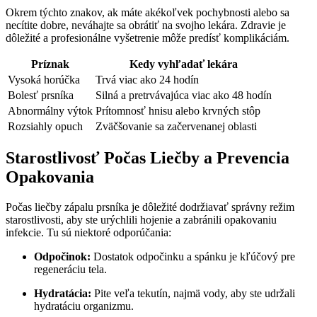
Okrem týchto znakov, ak máte akékoľvek pochybnosti alebo sa
necítite dobre, neváhajte sa ‌obrátiť na svojho lekára. Zdravie je
dôležité a profesionálne vyšetrenie môže predísť komplikáciám.
Príznak
Kedy vyhľadať lekára
Vysoká horúčka
Trvá viac ako 24 hodín
Bolesť prsníka
Silná ​a pretrvávajúca viac ako 48 hodín
Abnormálny výtok
Prítomnosť hnisu alebo krvných stôp
Rozsiahly opuch
Zväčšovanie sa začervenanej oblasti
Starostlivosť Počas Liečby a Prevencia
Opakovania
Počas liečby zápalu prsníka je dôležité dodržiavať správny režim
starostlivosti, aby ste urýchlili hojenie ​a zabránili opakovaniu
infekcie. Tu​ sú niektoré odporúčania:
Odpočinok:
Dostatok odpočinku a spánku je kľúčový pre
regeneráciu tela.
Hydratácia:
Pite veľa tekutín, ⁤najmä vody, aby ste udržali
hydratáciu organizmu.