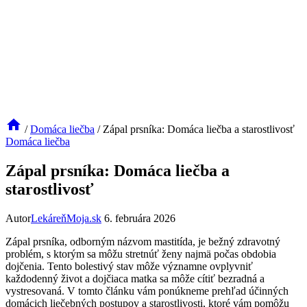
/
Domáca liečba
/
Zápal prsníka: Domáca liečba a starostlivosť
Domáca liečba
Zápal prsníka: Domáca liečba a
starostlivosť
Autor
LekáreňMoja.sk
6. februára 2026
Zápal prsníka, odborným názvom mastitída, je ⁣bežný zdravotný
problém, s ktorým sa môžu stretnúť ⁢ženy najmä počas obdobia
dojčenia. ​Tento bolestivý stav môže významne‍ ovplyvniť⁢
každodenný život a dojčiaca matka ‍sa môže cítiť bezradná a
vystresovaná. V tomto článku vám ‍ponúkneme prehľad účinných
domácich liečebných postupov a starostlivosti, ktoré vám pomôžu