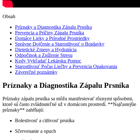
Obsah
Príznaky a ‌Diagnostika Zápalu⁢ Prsníka
Prevencia a Príčiny Zápalu ⁢Prsníka
Domáce Lieky a Prírodné Prostriedky
Správne Dojčenie a Starostlivosť o Bradavky
Dietetické Zmeny ⁢a ​Hydratácia
Odpočinok a Zníženie ​Stresu
Kedy ‌Vyhľadať Lekársku Pomoc
Starostlivosť Počas Liečby a Prevencia Opakovania
Záverečné poznámky
Príznaky a ‌Diagnostika Zápalu⁢ Prsníka
Príznaky‍ zápalu prsníka sa ⁣môžu manifestovať rôznymi spôsobmi,
ktoré sú často zvládnuteľné už v domácom prostredí. **Najčastejšie
príznaky** zahŕňajú:
Bolestivosť a⁢ citlivosť prsníka
Sčervenanie a opuch