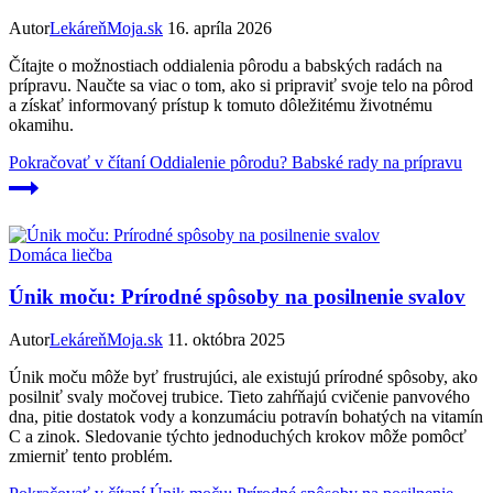
Autor
LekáreňMoja.sk
16. apríla 2026
Čítajte o možnostiach oddialenia pôrodu a babských radách na
prípravu. Naučte sa viac o tom, ako si pripraviť svoje telo na pôrod
a získať informovaný prístup k tomuto dôležitému životnému
okamihu.
Pokračovať v čítaní
Oddialenie pôrodu? Babské rady na prípravu
Domáca liečba
Únik moču: Prírodné spôsoby na posilnenie svalov
Autor
LekáreňMoja.sk
11. októbra 2025
Únik moču môže byť frustrujúci, ale existujú prírodné spôsoby, ako
posilniť svaly močovej trubice. Tieto zahŕňajú cvičenie panvového
dna, pitie dostatok vody a konzumáciu potravín bohatých na vitamín
C a zinok. Sledovanie týchto jednoduchých krokov môže pomôcť
zmierniť tento problém.