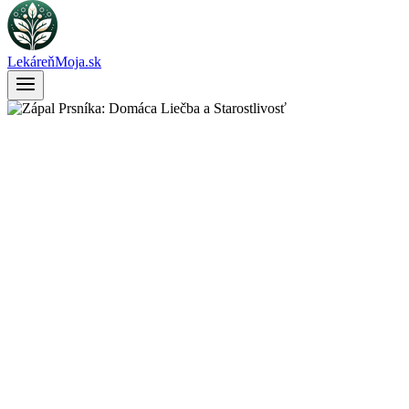
LekáreňMoja.sk