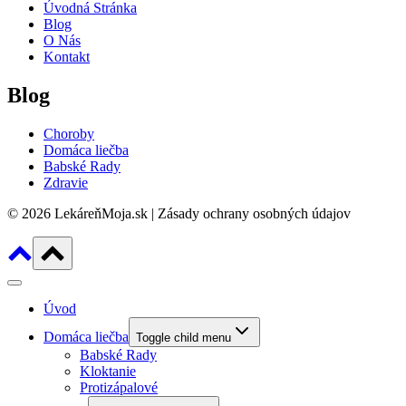
Úvodná Stránka
Blog
O Nás
Kontakt
Blog
Choroby
Domáca liečba
Babské Rady
Zdravie
© 2026 LekáreňMoja.sk | Zásady ochrany osobných údajov
Úvod
Domáca liečba
Toggle child menu
Babské Rady
Kloktanie
Protizápalové