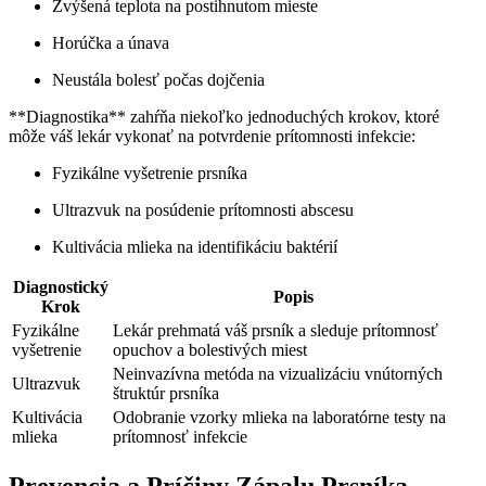
Zvýšená ⁤teplota na postihnutom mieste
Horúčka a ‌únava
Neustála bolesť počas‌ dojčenia
**Diagnostika** zahŕňa niekoľko jednoduchých krokov, ktoré
môže⁤ váš lekár vykonať na potvrdenie prítomnosti infekcie:
Fyzikálne vyšetrenie prsníka
Ultrazvuk na posúdenie prítomnosti abscesu
Kultivácia mlieka na identifikáciu baktérií
Diagnostický
Popis
Krok
Fyzikálne
Lekár prehmatá váš prsník ​a sleduje prítomnosť
vyšetrenie
opuchov a bolestivých miest
Neinvazívna metóda‌ na vizualizáciu vnútorných
Ultrazvuk
štruktúr prsníka
Kultivácia
Odobranie vzorky mlieka na laboratórne ‌testy na
mlieka
prítomnosť infekcie
Prevencia a Príčiny Zápalu ⁢Prsníka