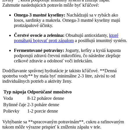
Zahrnutie nasledujúcich potravín môže byť kľúčové:
Omega-3 mastné kyseliny:
Nachádzajú sa v rybách ako
losos, sardinky a makrela. Omega-3 mastné kyseliny majú
protizápalové účinky.
Čerstvé ovocie a zelenina:
Obsahujú antioxidanty,
ktoré
pomáhajú bojovať proti zápalom
a posilňujú imunitný‌ systém.
Fermentované potraviny:
Jogurty, kefíry a kyslá ⁤kapusta
podporujú zdravú črevnú mikroflóru, čo následne zlepšuje
celkové zdravie a odolnosť voči infekciám.
Dodržiavanie správnej hydratácie je takisto kľúčové. **Denná ​
spotreba​ vody** by mala byť minimálne 2-3 litre, závisí to od
⁢individuálnych potrieb a aktivity ženy.
Typ nápoja
Odporúčané množstvo
Voda
8-12 pohárov denne
Bylinné čaje
2-3 poháre denne
Polievky
1-2 porcie denne
Vyhýbanie sa ⁢**spracovaným potravinám**, cukru a rafinovaným
tukom ​môže výrazne prispieť k⁣ zníženiu‍ zápalu v tele.