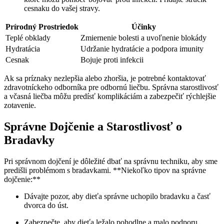
⁤cesnaku do vašej stravy.
Prírodný Prostriedok
Účinky
Teplé obklady
Zmiernenie bolesti a uvoľnenie blokády
Hydratácia
Udržanie hydratácie a podpora imunity
Cesnak
Bojuje ⁢proti infekcii
Ak sa‍ príznaky nezlepšia alebo zhoršia, je potrebné kontaktovať
zdravotníckeho odborníka pre odbornú ⁢liečbu. Správna starostlivosť
a včasná liečba môžu predísť komplikáciám a zabezpečiť rýchlejšie
zotavenie.
Správne Dojčenie a Starostlivosť o
Bradavky
Pri správnom dojčení⁢ je dôležité dbať na správnu techniku, aby sme
⁤predišli problémom s bradavkami. **Niekoľko tipov na⁣ správne
dojčenie:**
Dávajte pozor, aby dieťa správne uchopilo bradavku a časť
dvorca ⁢do úst.
Zabezpečte,‌ aby dieťa ležalo pohodlne a ⁤malo podporu.