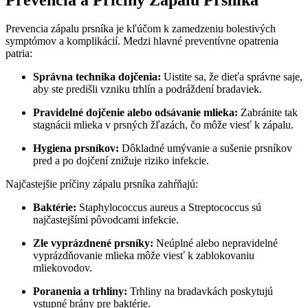
Prevencia zápalu prsníka je kľúčom k zamedzeniu bolestivých
symptómov a komplikácií.​ Medzi hlavné preventívne opatrenia
patria:
Správna technika ​dojčenia:
Uistite sa, že‌ dieťa správne saje,
aby ste predišli vzniku trhlín a podráždení bradaviek.
Pravidelné dojčenie alebo odsávanie mlieka:
Zabránite tak
stagnácii mlieka v prsných ⁣žľazách, čo môže viesť‌ k zápalu.
Hygiena prsníkov:
Dôkladné umývanie‍ a sušenie prsníkov
pred a ⁤po dojčení znižuje riziko infekcie.
Najčastejšie príčiny zápalu prsníka zahŕňajú:
Baktérie:
‍Staphylococcus aureus ⁢a ‍Streptococcus sú
najčastejšími pôvodcami​ infekcie.
Zle vyprázdnené prsníky:
Neúplné alebo nepravidelné⁢
vyprázdňovanie ⁢mlieka môže viesť k zablokovaniu
mliekovodov.
Poranenia a trhliny:
Trhliny na bradavkách ‍poskytujú
vstupné ⁤brány pre⁢ baktérie.