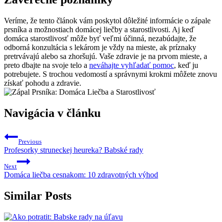
Veríme, že tento článok vám poskytol dôležité ​informácie⁣ o zápale
prsníka a možnostiach domácej liečby a starostlivosti. Aj keď
domáca ​starostlivosť môže byť veľmi účinná, nezabúdajte, že
odborná konzultácia s ⁤lekárom je vždy na‌ mieste, ‌ak príznaky
pretrvávajú alebo sa⁣ zhoršujú. Vaše zdravie je na prvom mieste, ​a
preto dbajte na svoje telo a
neváhajte vyhľadať pomoc
, keď⁣ ju
potrebujete. S trochou vedomostí a správnymi⁢ krokmi môžete znovu
získať pohodu a zdravie.
Navigácia v článku
Previous
Profesorky struneckej heureka? Babské rady
Next
Domáca liečba cesnakom: 10 zdravotných výhod
Similar Posts