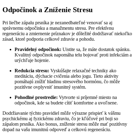
Odpočinok a Zníženie ​Stresu
Pri liečbe zápalu prsníka je nezanedbateľné venovať sa aj
správnemu odpočinku a manažmentu stresu. Pre efektívnu
regeneráciu a zmiernenie príznakov je dôležité dodržiavať niekoľko
‍zásad, ktoré podporia celkové zdravie a pohodu.
Pravidelný‌ odpočinok:
Uistite sa, že máte dostatok spánku.
Kvalitný odpočinok ⁤napomáha ‌telu bojovať ​proti infekciám a
⁣urýchľuje⁣ hojenie.
Redukcia stresu:
Vyskúšajte relaxačné techniky ako
⁤meditáciu, dýchacie cvičenia​ alebo jogu. Tieto aktivity
pomáhajú znížiť hladinu stresového hormónu, čo môže
pozitívne ovplyvniť⁤ imunitný systém.
Pohodlné prostredie:
⁣Vytvorte ⁢si ⁣príjemné miesto na
odpočinok, kde sa budete cítiť ⁣komfortne a ⁣uvoľnene.
Dodržiavanie týchto pravidiel môže výrazne prispieť k vášmu
psychickému aj fyzickému ‌zdraviu, čo je kľúčové pri boji so
zápalom prsníka. Ako bonus, zníženie stresu ⁣môže mať pozitívny
dopad na vašu imunitnú odpoveď a celkovú regeneráciu.