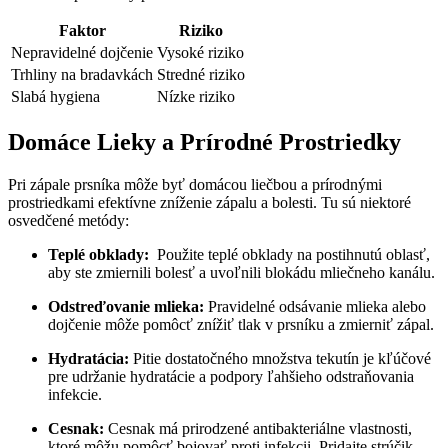
Faktor
Riziko
Nepravidelné dojčenie
Vysoké riziko
Trhliny na bradavkách
Stredné riziko
Slabá hygiena
Nízke riziko
Domáce Lieky a Prírodné Prostriedky
Pri zápale‍ prsníka môže byť‍ domácou liečbou ⁢a prírodnými
prostriedkami efektívne zníženie zápalu a bolesti. Tu sú niektoré
osvedčené ⁣metódy:
Teplé obklady:
⁢ Použite teplé obklady⁣ na postihnutú oblasť,
aby ⁤ste zmiernili bolesť a ⁣uvoľnili⁤ blokádu mliečneho kanálu.
Odstreďovanie mlieka:
Pravidelné odsávanie mlieka alebo
dojčenie môže ‍pomôcť znížiť tlak v prsníku a zmierniť zápal.
Hydratácia:
Pitie dostatočného množstva tekutín je kľúčové
pre udržanie ⁣hydratácie a podpory ľahšieho odstraňovania
infekcie.
Cesnak:
Cesnak má prirodzené ⁣antibakteriálne vlastnosti,
ktoré ‍môžu pomôcť bojovať proti infekcii. Pridajte⁤ strúčik