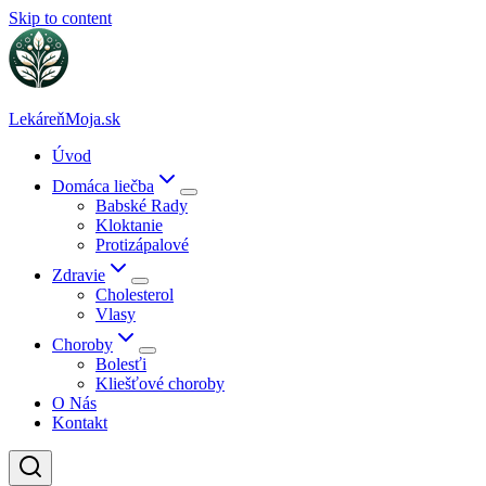
Skip to content
LekáreňMoja.sk
Úvod
Domáca liečba
Babské Rady
Kloktanie
Protizápalové
Zdravie
Cholesterol
Vlasy
Choroby
Bolesťi
Kliešťové choroby
O Nás
Kontakt