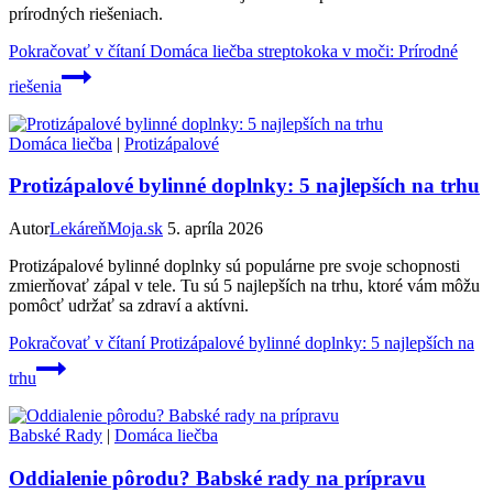
prírodných riešeniach.
Pokračovať v čítaní
Domáca liečba streptokoka v moči: Prírodné
riešenia
Domáca liečba
|
Protizápalové
Protizápalové bylinné doplnky: 5 najlepších na trhu
Autor
LekáreňMoja.sk
5. apríla 2026
Protizápalové bylinné doplnky sú populárne pre svoje schopnosti
zmierňovať zápal v tele. Tu sú 5 najlepších na trhu, ktoré vám môžu
pomôcť udržať sa zdraví a aktívni.
Pokračovať v čítaní
Protizápalové bylinné doplnky: 5 najlepších na
trhu
Babské Rady
|
Domáca liečba
Oddialenie pôrodu? Babské rady na prípravu