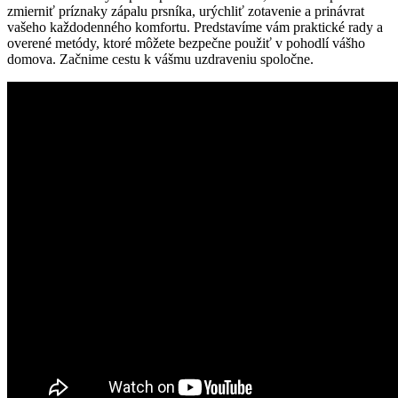
zmierniť ⁣príznaky‍ zápalu prsníka, urýchliť zotavenie a prinávrat
vašeho každodenného komfortu. ‌Predstavíme vám praktické rady a
overené metódy, ktoré ‌môžete bezpečne použiť v pohodlí vášho
domova. Začnime cestu k vášmu uzdraveniu spoločne.