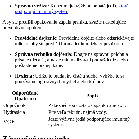
Správna ⁤výživa:
Konzumujte výživne bohaté jedlá,
ktoré
podporujú imunitný systém
.
Aby ste predišli opakovaniu zápalu prsníka, zvážte nasledujúce
‍preventívne opatrenia:
Pravidelné dojčenie:
Pravidelne dojčite alebo odstriekávajte
mlieko,‌ aby ste predišli hromadeniu mlieka⁣ v ‍prsníkoch.
Správna technika dojčenia:
Dbajte na správnu polohu a
prisatie dieťaťa, aby ste minimalizovali podráždenie alebo
poškodenie ​prsnej tkane.
Hygiena:
Udržujte bradavky čisté a suché, vyhýbajte sa
používaniu agresívnych mydiel alebo krémov.
Odporúčané
Popis
Opatrenia
Odpočinok
Zabezpečte si dostatok spánku ⁤a ‌relaxu.
Hydratácia
Pite veľa tekutín, najmä vody.
Jezte výživné jedlá⁤ podporujúce imunitný
Výživa
systém.
Záverečné poznámky