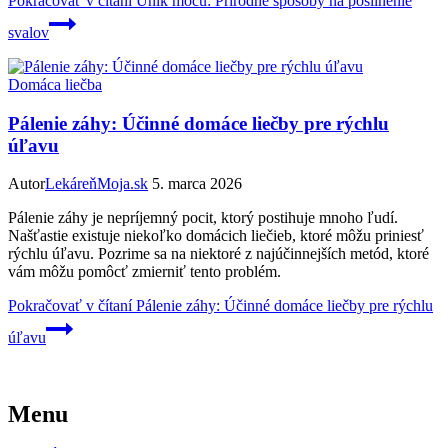
Pokračovať v čítaní
Únik moču: Prírodné spôsoby na posilnenie
svalov
Domáca liečba
Pálenie záhy: Účinné domáce liečby pre rýchlu
úľavu
Autor
LekáreňMoja.sk
5. marca 2026
Pálenie záhy je nepríjemný pocit, ktorý postihuje mnoho ľudí.
Našťastie existuje niekoľko domácich liečieb, ktoré môžu priniesť
rýchlu úľavu. Pozrime sa na niektoré z najúčinnejších metód, ktoré
vám môžu pomôcť zmierniť tento problém.
Pokračovať v čítaní
Pálenie záhy: Účinné domáce liečby pre rýchlu
úľavu
Menu