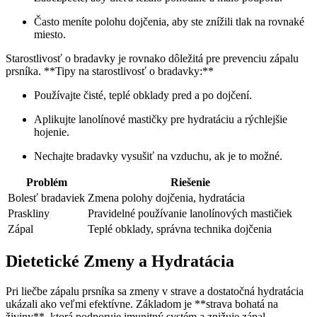
Často⁣ meníte polohu ‍dojčenia,‍ aby ste znížili tlak na rovnaké
miesto.
Starostlivosť o bradavky je rovnako‍ dôležitá pre prevenciu zápalu
prsníka. **Tipy na starostlivosť o bradavky:**
Používajte čisté, teplé obklady pred a po dojčení.
Aplikujte ⁤lanolínové mastičky pre hydratáciu a rýchlejšie
hojenie.
Nechajte bradavky vysušiť na vzduchu, ak ‍je to možné.
Problém
Riešenie
Bolesť bradaviek
Zmena polohy dojčenia, hydratácia
Praskliny
Pravidelné používanie lanolínových mastičiek
Zápal
Teplé obklady, správna ⁤technika dojčenia
Dietetické Zmeny ⁢a ​Hydratácia
Pri liečbe zápalu prsníka sa zmeny v strave a dostatočná hydratácia
ukázali ako veľmi efektívne. Základom je **strava bohatá na
živiny**, ktorá podporuje imunitný systém ‍a znižuje zápal.