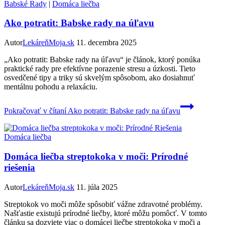
Babské Rady
|
Domáca liečba
Ako potratit: Babske rady na úľavu
Autor
LekáreňMoja.sk
11. decembra 2025
„Ako potratit: Babske rady na úľavu“ je článok, ktorý ponúka
praktické rady pre efektívne porazenie stresu a úzkosti. Tieto
osvedčené tipy a triky sú skvelým spôsobom, ako dosiahnuť
mentálnu pohodu a relaxáciu.
Pokračovať v čítaní
Ako potratit: Babske rady na úľavu
Domáca liečba
Domáca liečba streptokoka v moči: Prírodné
riešenia
Autor
LekáreňMoja.sk
11. júla 2025
Streptokok vo moči môže spôsobiť vážne zdravotné problémy.
Našťastie existujú prírodné liečby, ktoré môžu pomôcť. V tomto
článku sa dozviete viac o domácej liečbe streptokoka v moči a