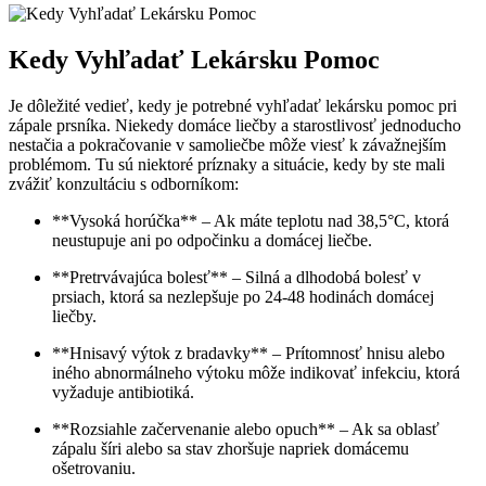
Kedy ‌Vyhľadať Lekársku Pomoc
Je dôležité vedieť, kedy je potrebné vyhľadať lekársku pomoc pri
zápale prsníka. Niekedy domáce liečby a starostlivosť jednoducho
nestačia a pokračovanie v samoliečbe ‍môže viesť k⁤ závažnejším
problémom.⁤ Tu sú niektoré príznaky a situácie, kedy by ste mali
zvážiť konzultáciu s odborníkom:
**Vysoká horúčka** – ‌Ak ⁢máte teplotu nad 38,5°C, ktorá
neustupuje⁢ ani po odpočinku a‍ domácej liečbe.
**Pretrvávajúca bolesť** – Silná a dlhodobá bolesť ⁣v
prsiach, ktorá sa nezlepšuje po 24-48 hodinách domácej
liečby.
**Hnisavý⁤ výtok z bradavky** – Prítomnosť hnisu alebo
iného abnormálneho výtoku môže indikovať infekciu, ktorá
vyžaduje antibiotiká.
**Rozsiahle začervenanie alebo opuch** – Ak sa ​oblasť‍
zápalu šíri alebo sa stav zhoršuje napriek domácemu
ošetrovaniu.