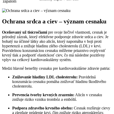
zápalom
Ochrana srdca a ciev – význam cesnaku
Oceňovaný už tisícročiami
pre svoje liečivé vlastnosti, cesnak je
prírodný zázrak, ktorý efektívne podporuje zdravie srdca a ciev. Je
bohatý na účinné látky ako alicín, ktorý napomáha v boji proti
hypertenzii a znižuje hladinu zlého cholesterolu (LDL) v krvi.
Pravidelnou konzumáciou cesnaku môžeme priaznivo ovplyvniť
krvný tlak a podporiť elastickosť ciev, čo má následne pozitívny
vplyv na celkový kardiovaskulárny systém.
Medzi hlavné benefity cesnaku pre kardiovaskulárne zdravie patria:
Znižovanie hladiny LDL cholesterolu:
Pravidelná
konzumácia cesnaku pomáha znižovať hladinu škodlivého
cholesterolu.
Prevencia tvorby krvných zrazenín:
Alicín v cesnaku
znižuje riziko vzniku trombóz a embólií.
Podpora zdravého krvného obehu:
Cesnak rozširuje cievy
a zlepšuje prúdenie krvi, čím znižuje riziko aterosklerózy.