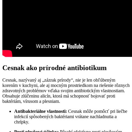
Cesnak ako prírodné antibiotikum
Cesnak, nazývaný aj „zázrak prírody“, nie je len obľúbeným
korením v kuchyni, ale aj mocným prostriedkom na riešenie rôznych
zdravotných problémov vďaka svojim antibiotickým vlastnostiam.
Obsahuje zlúčeninu alicín, ktorá má schopnosť bojovať proti
baktériám, vírusom a plesniam.
Antibakteriálne vlastnosti:
Cesnak môže pomôcť pri liečbe
infekcií spôsobených baktériami vrátane nachladnutia a
chrípky.
Proti plesňové účinky:
Pôsobí efektívne proti plesňovým