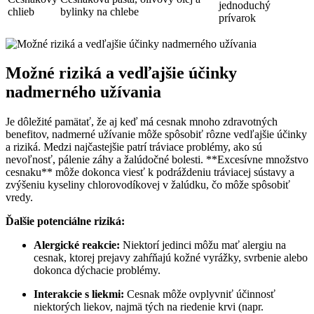
jednoduchý
chlieb
bylinky na chlebe
prívarok
Možné riziká a vedľajšie účinky
nadmerného užívania
Je dôležité pamätať, že aj keď má cesnak mnoho zdravotných
benefitov, nadmerné užívanie môže spôsobiť rôzne vedľajšie účinky
a riziká. Medzi najčastejšie patrí tráviace problémy, ako sú
nevoľnosť, pálenie záhy a žalúdočné bolesti. **Excesívne množstvo
cesnaku** môže dokonca viesť k podráždeniu tráviacej sústavy a
zvýšeniu kyseliny chlorovodíkovej v žalúdku, čo môže spôsobiť
vredy.
Ďalšie potenciálne riziká:
Alergické reakcie:
Niektorí jedinci môžu mať alergiu na
cesnak, ktorej prejavy zahŕňajú kožné vyrážky, svrbenie alebo
dokonca dýchacie problémy.
Interakcie s liekmi:
Cesnak môže ovplyvniť účinnosť
niektorých liekov, najmä tých na riedenie krvi (napr.