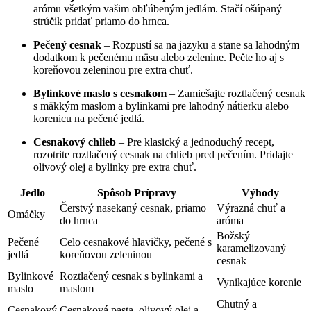
arómu všetkým vašim obľúbeným jedlám. Stačí ošúpaný
strúčik pridať priamo do hrnca.
Pečený cesnak
– Rozpustí sa na jazyku a stane sa lahodným
dodatkom k pečenému mäsu alebo zelenine. Pečte ho aj s
koreňovou zeleninou pre extra chuť.
Bylinkové maslo s cesnakom
– Zamiešajte roztlačený cesnak
s mäkkým maslom a bylinkami pre lahodný nátierku alebo
korenicu na pečené jedlá.
Cesnakový chlieb
– Pre klasický a jednoduchý recept,
rozotrite roztlačený cesnak na chlieb pred pečením. Pridajte
olivový olej a bylinky pre extra chuť.
Jedlo
Spôsob Prípravy
Výhody
Čerstvý nasekaný cesnak, priamo
Výrazná chuť a
Omáčky
do hrnca
aróma
Božský
Pečené
Celo cesnakové hlavičky, pečené s
karamelizovaný
jedlá
koreňovou zeleninou
cesnak
Bylinkové
Roztlačený cesnak s bylinkami a
Vynikajúce korenie
maslo
maslom
Chutný a
Cesnakový
Cesnaková pasta, olivový olej a