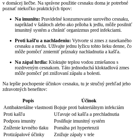
v domácej liečbe. Na správne použitie cesnaku doma je potrebné
poznať niekoľko praktických tipov:
Na imunitu:
Pravidelné konzumovanie surového cesnaku,
napríklad v šalátoch alebo ako príloha k jedlu, môže posilniť
imunitný systém a chrániť organizmus pred infekciami.
Proti kašľu a nachladeniu:
Vytvorte si zmes z nasekaného
cesnaku a medu. Užívajte jednu lyžicu tohto lieku denne, čo
môže pomôcť zmierniť príznaky nachladnutia a kašľa.
Na zápal hrdla:
Kloktajte teplou vodou zmiešanou s
rozdrveným cesnakom. Táto jednoduchá kloktadlová zmes
môže pomôcť pri znižovaní zápalu a bolesti.
Na lepšie pochopenie účinkov cesnaku, tu je stručný prehľad jeho
zdravotných benefitov:
Popis
Účinok
Antibakteriálne vlastnosti
Bojuje proti bakteriálnym infekciám
Proti kašľu
Uľavuje od kašľa a prechladnutia
Podpora imunity
Posilňuje imunitný systém
Zníženie krvného tlaku
Pomáha pri hypertenzii
Protizápalové účinky
Znižuje zápaly v tele