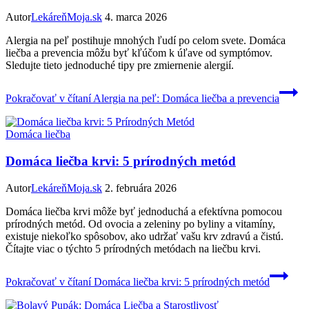
Autor
LekáreňMoja.sk
4. marca 2026
Alergia na peľ postihuje mnohých ľudí po celom svete. Domáca
liečba a prevencia môžu byť kľúčom k úľave od symptómov.
Sledujte tieto jednoduché tipy pre zmiernenie alergií.
Pokračovať v čítaní
Alergia na peľ: Domáca liečba a prevencia
Domáca liečba
Domáca liečba krvi: 5 prírodných metód
Autor
LekáreňMoja.sk
2. februára 2026
Domáca liečba krvi môže byť jednoduchá a efektívna pomocou
prírodných metód. Od ovocia a zeleniny po byliny a vitamíny,
existuje niekoľko spôsobov, ako udržať vašu krv zdravú a čistú.
Čítajte viac o týchto 5 prírodných metódach na liečbu krvi.
Pokračovať v čítaní
Domáca liečba krvi: 5 prírodných metód