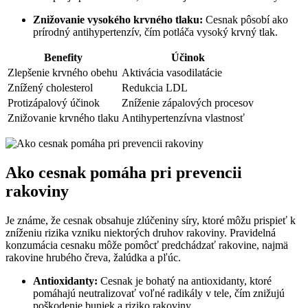
Znižovanie vysokého krvného tlaku:
Cesnak pôsobí ako
prírodný antihypertenzív, čím potláča vysoký krvný tlak.
Benefity
Účinok
Zlepšenie krvného obehu
Aktivácia vasodilatácie
Znížený cholesterol
Redukcia LDL
Protizápalový účinok
Zníženie zápalových procesov
Znižovanie krvného tlaku
Antihypertenzívna vlastnosť
Ako cesnak pomáha pri prevencii
rakoviny
Je známe, že cesnak obsahuje zlúčeniny síry, ktoré môžu prispieť k
zníženiu rizika vzniku niektorých druhov rakoviny. Pravidelná
konzumácia cesnaku môže pomôcť predchádzať rakovine, najmä
rakovine hrubého čreva, žalúdka a pľúc.
Antioxidanty:
Cesnak je bohatý na antioxidanty, ktoré
pomáhajú neutralizovať voľné radikály v tele, čím znižujú
poškodenie buniek a riziko rakoviny.