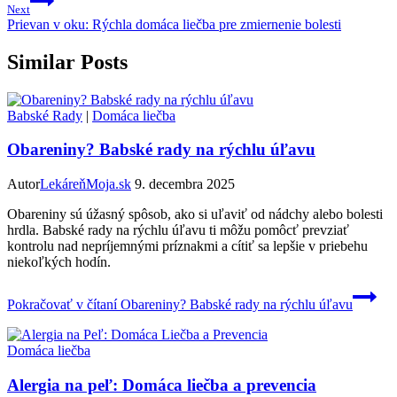
Next
Prievan v oku: Rýchla domáca liečba pre zmiernenie bolesti
Similar Posts
Babské Rady
|
Domáca liečba
Obareniny? Babské rady na rýchlu úľavu
Autor
LekáreňMoja.sk
9. decembra 2025
Obareniny sú úžasný spôsob, ako si uľaviť od nádchy alebo bolesti
hrdla. Babské rady na rýchlu úľavu ti môžu pomôcť prevziať
kontrolu nad nepríjemnými príznakmi a cítiť sa lepšie v priebehu
niekoľkých hodín.
Pokračovať v čítaní
Obareniny? Babské rady na rýchlu úľavu
Domáca liečba
Alergia na peľ: Domáca liečba a prevencia