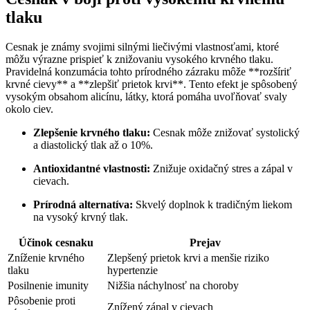
tlaku
Cesnak je známy svojimi silnými liečivými vlastnosťami, ktoré
môžu výrazne prispieť k znižovaniu vysokého krvného tlaku.
Pravidelná konzumácia tohto prírodného zázraku môže **rozšíriť
krvné cievy** a **zlepšiť prietok krvi**. Tento efekt je spôsobený
vysokým obsahom alicínu, látky, ktorá pomáha uvoľňovať svaly
okolo ciev.
Zlepšenie krvného tlaku:
Cesnak môže znižovať systolický
a diastolický tlak až o 10%.
Antioxidantné vlastnosti:
Znižuje oxidačný stres a zápal v
cievach.
Prírodná alternatíva:
Skvelý doplnok k tradičným liekom
na vysoký krvný tlak.
Účinok cesnaku
Prejav
Zníženie krvného
Zlepšený prietok krvi a menšie riziko
tlaku
hypertenzie
Posilnenie imunity
Nižšia náchylnosť na choroby
Pôsobenie proti
Znížený zápal v cievach