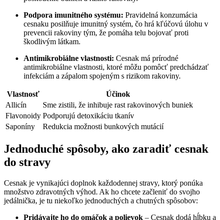
Podpora imunitného systému:
Pravidelná konzumácia
cesnaku posilňuje imunitný systém, čo hrá kľúčovú úlohu v
prevencii rakoviny tým, že pomáha telu bojovať proti
škodlivým látkam.
Antimikrobiálne vlastnosti:
Cesnak má prírodné
antimikrobiálne vlastnosti, ktoré môžu pomôcť predchádzať
infekciám a zápalom spojeným s rizikom rakoviny.
Vlastnosť
Účinok
Allicín
Sme zistili, že inhibuje rast rakovinových buniek
Flavonoidy
Podporujú detoxikáciu tkanív
Saponíny
Redukcia možnosti bunkových mutácií
Jednoduché spôsoby, ako zaradiť cesnak
do stravy
Cesnak je vynikajúci doplnok každodennej stravy, ktorý ponúka
množstvo zdravotných výhod. Ak ho chcete začleniť do svojho
jedálnička, je tu niekoľko jednoduchých a chutných spôsobov:
Pridávajte ho do omáčok a polievok
– Cesnak dodá hĺbku a