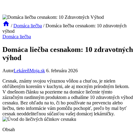
/
Domáca liečba
/
Domáca liečba cesnakom: 10 zdravotných
výhod
Domáca liečba
Domáca liečba cesnakom: 10 zdravotných
výhod
Autor
LekáreňMoja.sk
6. februára 2026
Cesnak, známy svojou výraznou vôňou a chuťou, je nielen
obľúbeným korením v kuchyni, ale aj mocným prírodným liekom.
V dnešnom článku sa pozrieme na domáce liečenie týmto
zázračným rastlinným produktom a odhalíme 10 zdravotných výhod
cesnaku. Bez ohľadu na to, či ho používate na prevenciu alebo
liečbu, tieto informácie vám pomôžu pochopiť, prečo by mal byť
cesnak neoddeliteľnou súčasťou vašej domácej lekárničky.
Obsah