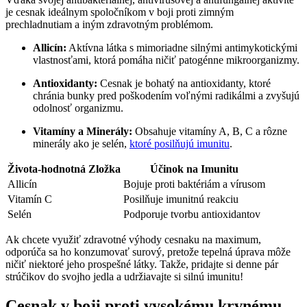
je cesnak ideálnym spoločníkom v boji proti zimným
prechladnutiam a iným zdravotným problémom.
Allicín:
Aktívna látka s mimoriadne silnými antimykotickými
vlastnosťami, ktorá pomáha ničiť patogénne mikroorganizmy.
Antioxidanty:
Cesnak je bohatý na antioxidanty, ktoré
chránia bunky pred poškodením voľnými radikálmi a zvyšujú
odolnosť organizmu.
Vitamíny a Minerály:
Obsahuje vitamíny A, B, C a rôzne
minerály ako je selén,
ktoré posilňujú imunitu
.
Života-hodnotná Zložka
Účinok na Imunitu
Allicín
Bojuje proti baktériám a vírusom
Vitamín C
Posilňuje imunitnú reakciu
Selén
Podporuje tvorbu antioxidantov
Ak chcete využiť zdravotné výhody cesnaku na maximum,
odporúča sa ho konzumovať surový, pretože tepelná úprava môže
ničiť niektoré jeho prospešné látky. Takže, pridajte si denne pár
strúčikov do svojho jedla a udržiavajte si silnú imunitu!
Cesnak v boji proti vysokému krvnému