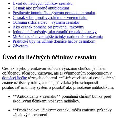
Úvod do liečivých účinkov cesnaku
Cesnak ako prírodné antibiotikum
Posilnenie imunitného systému pomocou cesnaku
Cesnak v boji proti vysokému krvnému tlaku
Ochrana srdca a ciev – význam cesnaku
Ako cesnak pomáha pri prevencii rakoviny
Jednoduché spôsoby, ako zaradiť cesnak do stravy
Možné riziká a vedľajšie účinky nadmerného užívania
Praktické tipy na účinné domáce liečby cesnakom
Záverom
Úvod do liečivých účinkov cesnaku
Cesnak, s jeho prenikavou vôňou a výraznou chuťou, je nielen
obľúbenou súčasťou kuchyne, ale aj výnimočným pomocníkom v
domácej liečbe
rôznych ochorení. **Liečivé vlastnosti cesnaku** sú
známe už tisícky rokov, a to najmä vďaka jeho schopnosti
posilňovať imunitný systém a pôsobiť ako prirodzené antibiotikum.
**Antioxidanty v cesnaku** pomáhajú chrániť bunky pred
škodlivými účinkami voľných radikálov.
**Protizápalové účinky** cesnaku môžu zmierniť príznaky
zápalových ochorení.