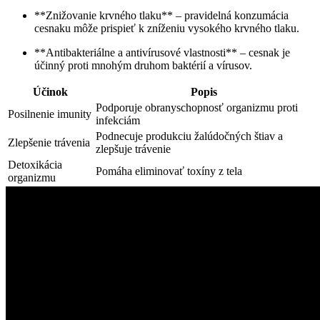
**Znižovanie krvného tlaku** – pravidelná konzumácia
cesnaku môže prispieť k zníženiu vysokého krvného tlaku.
**Antibakteriálne a antivírusové vlastnosti** – cesnak je
účinný proti mnohým druhom baktérií a vírusov.
Účinok
Popis
Podporuje obranyschopnosť organizmu proti
Posilnenie imunity
infekciám
Podnecuje produkciu žalúdočných štiav a
Zlepšenie trávenia
zlepšuje trávenie
Detoxikácia
Pomáha eliminovať toxíny z tela
organizmu