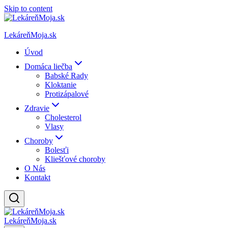
Skip to content
LekáreňMoja.sk
Úvod
Domáca liečba
Babské Rady
Kloktanie
Protizápalové
Zdravie
Cholesterol
Vlasy
Choroby
Bolesťi
Kliešťové choroby
O Nás
Kontakt
LekáreňMoja.sk