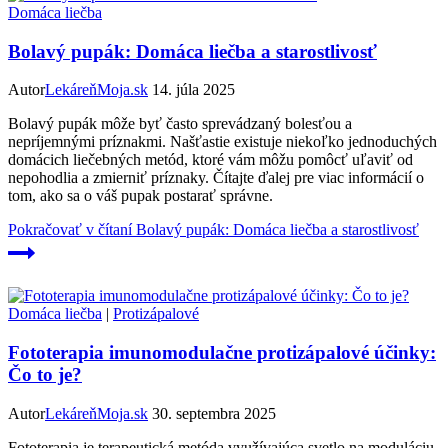
Domáca liečba
Bolavý pupák: Domáca liečba a starostlivosť
Autor
LekáreňMoja.sk
14. júla 2025
Bolavý pupák môže byť často sprevádzaný bolesťou a
nepríjemnými príznakmi. Našťastie existuje niekoľko jednoduchých
domácich liečebných metód, ktoré vám môžu pomôcť uľaviť od
nepohodlia a zmierniť príznaky. Čítajte ďalej pre viac informácií o
tom, ako sa o váš pupak postarať správne.
Pokračovať v čítaní
Bolavý pupák: Domáca liečba a starostlivosť
Domáca liečba
|
Protizápalové
Fototerapia imunomodulačne protizápalové účinky:
Čo to je?
Autor
LekáreňMoja.sk
30. septembra 2025
Fototerapia je terapeutická metóda využívajúca svetlo na moduláciu