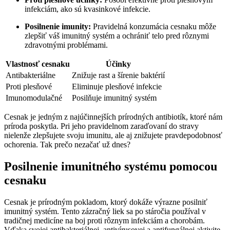
infekciám, ako sú kvasinkové infekcie.
Posilnenie imunity:
Pravidelná konzumácia cesnaku môže
zlepšiť váš imunitný systém a ochrániť telo pred rôznymi
zdravotnými problémami.
Vlastnosť cesnaku
Účinky
Antibakteriálne
Znižuje rast a šírenie baktérií
Proti plesňové
Eliminuje plesňové infekcie
Imunomodulačné
Posilňuje imunitný systém
Cesnak je jedným z najúčinnejších prírodných antibiotík, ktoré nám
príroda poskytla. Pri jeho pravidelnom zaraďovaní do stravy
nielenže zlepšujete svoju imunitu, ale aj znižujete pravdepodobnosť
ochorenia. Tak prečo nezačať už dnes?
Posilnenie imunitného systému pomocou
cesnaku
Cesnak je prírodným pokladom, ktorý dokáže výrazne posilniť
imunitný systém. Tento zázračný liek sa po stáročia používal v
tradičnej medicíne na boj proti rôznym infekciám a chorobám.
Vďaka svojej antibakteriálnej, antivírusovej a antifungálnej aktivite