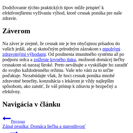
Dodržovanie týchto praktických tipov môže prispieť k
efektívnejšiemu vyžívaniu výhod, ktoré cesnak ponúka pre naše
zdravie.
Záverom
Na záver je zrejmé, že cesnak nie je len obyčajnou prísadou do
vašich jedál, ale aj skutočným prírodným zázrakom s
mnohými
zdravotnými výhodami
. Od posilnenia imunitného systému až po
podporu srdca a
zníženie krvného tlaku
, možnosti domácej liečby
cesnakom sú naozaj široké. Preto neváhajte a vyskúšajte ho zaradiť
do svojho každodenného režimu. Vaše telo vám za to určite
poďakuje. Nezabúdajte však, že hoci cesnak ponúka mnohé
zdravotné benefity, konzultácia s lekárom je vždy najlepším
spôsobom, ako zaistiť, že váš prístup k zdraviu je bezpečný a
efektívny.
Navigácia v článku
Previous
Zápal prsníka: Domáca liečba a starostlivosť