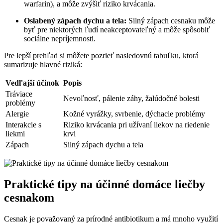
warfarin), a môže zvýšiť riziko krvácania.
Oslabený zápach dychu a tela:
Silný zápach cesnaku môže
byť pre niektorých ľudí neakceptovateľný a môže spôsobiť
sociálne nepríjemnosti.
Pre lepší prehľad si môžete pozrieť nasledovnú tabuľku, ktorá
sumarizuje hlavné riziká:
Vedľajší účinok
Popis
Tráviace
Nevoľnosť, pálenie záhy, žalúdočné bolesti
problémy
Alergie
Kožné vyrážky, svrbenie, dýchacie problémy
Interakcie s
Riziko krvácania pri užívaní liekov na riedenie
liekmi
krvi
Zápach
Silný zápach dychu a tela
Praktické tipy na účinné domáce liečby
cesnakom
Cesnak je považovaný za prírodné antibiotikum a má mnoho využití