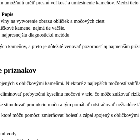
m umožňujú určiť presnú veľkosť a umiestnenie kameňov. Medzi tieto 
Popis
vlny na vytvorenie obrazu obličiek a močových ciest.
ličkové kamene, najmä tie väčšie.
a najpresnejšiu diagnostickú metódu.
vých kameňov, a preto je dôležité venovať pozornosť aj najmenším prí
e príznakov
jených s obličkovými kameňmi. Niektoré z najlepších možností zahŕňa
 eliminovať prebytočnú kyselinu močovú v tele, čo môže znižovať rizik
e stimulovať produkciu moču a tým pomáhať odstraňovať nežiadúce lát
, ktoré môžu pomôcť zmierňovať bolesť a zápal spojený s obličkovým
0 ml vody