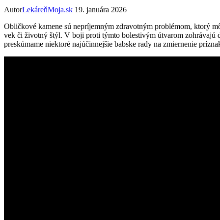
Autor
LekáreňMoja.sk
19. januára 2026
Obličkové kamene sú nepríjemným zdravotným problémom, ktorý môže 
vek či životný štýl. V boji proti týmto bolestivým útvarom zohrávajú
preskúmame niektoré najúčinnejšie babske rady na zmiernenie prízn