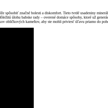
spôsobiť značné bolesti a diskomfort. Tieto tvrdé usadeniny minerál
 dôležitú úlohu babske rady – overené domáce spôsoby, ktoré už generá
akov obličkových kameňov, aby ste mohli priviesť úľavu priamo do po