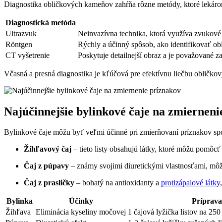
Diagnostika obličkových kameňov zahŕňa rôzne metódy, ktoré lekáro
Diagnostická metóda
Ultrazvuk
Neinvazívna technika, ktorá využíva zvukové 
Röntgen
Rýchly a účinný spôsob, ako identifikovať ob
CT vyšetrenie
Poskytuje detailnejší obraz a je považované z
Včasná a presná diagnostika je kľúčová pre efektívnu liečbu obličko
Najúčinnejšie bylinkové čaje na zmierneni
Bylinkové čaje môžu byť veľmi účinné pri zmierňovaní príznakov spo
Žihľavový čaj
– tieto listy obsahujú látky, ktoré môžu pomôcť
Čaj z púpavy
– známy svojimi diuretickými vlastnosťami, môž
Čaj z prasličky
– bohatý na antioxidanty a
protizápalové látky
Bylinka
Účinky
Príprava
Žihľava
Eliminácia kyseliny močovej
1 čajová lyžička listov na 25