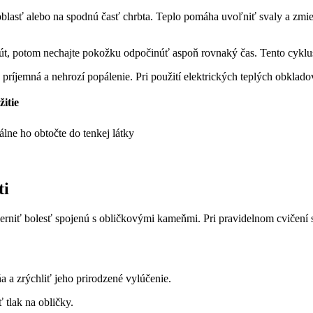
oblasť alebo na spodnú časť chrbta. Teplo pomáha uvoľniť svaly a zmi
út, potom nechajte pokožku odpočinúť aspoň rovnaký čas. Tento cykl
je príjemná a nehrozí popálenie. Pri použití elektrických teplých obkla
itie
lne ho obtočte do tenkej látky
ti
niť bolesť spojenú s obličkovými kameňmi. Pri pravidelnom cvičení s
a zrýchliť jeho prirodzené vylúčenie.
tlak na obličky.