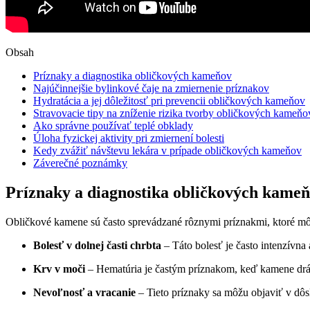
Obsah
Príznaky a diagnostika obličkových kameňov
Najúčinnejšie bylinkové čaje na zmiernenie príznakov
Hydratácia a jej dôležitosť pri prevencii obličkových kameňov
Stravovacie tipy na zníženie rizika tvorby obličkových kameňo
Ako správne používať teplé obklady
Úloha fyzickej aktivity pri zmiernení bolesti
Kedy zvážiť návštevu lekára v prípade obličkových kameňov
Záverečné poznámky
Príznaky a diagnostika obličkových kame
Obličkové kamene sú často sprevádzané rôznymi príznakmi, ktoré môžu
Bolesť v dolnej časti chrbta
– Táto bolesť je často intenzívna
Krv v moči
– Hematúria je častým príznakom, keď kamene drá
Nevoľnosť a vracanie
– Tieto príznaky sa môžu objaviť v dôs