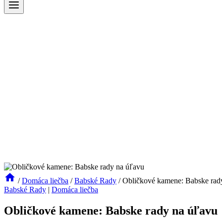
/
Domáca liečba
/
Babské Rady
/
Obličkové kamene: Babske rad
Babské Rady
|
Domáca liečba
Obličkové kamene: Babske rady na úľavu