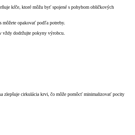
erňuje kŕče, ktoré môžu byť spojené s pohybom obličkových
us môžete opakovať podľa potreby.
dov vždy dodržujte pokyny výrobcu.
a zlepšuje cirkulácia krvi, čo môže pomôcť minimalizovať pocity