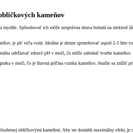
y obličkových kameňov
myslíte. Spôsobovať ich môže nesprávna strava bohatá na niektoré látk
eňov, je piť veľa vody. Ideálne je denne spotrebovať aspoň 2-3 litre v
pomáha udržiavať zdravé pH v moči, čo môže zabrániť tvorbe kameňov.
ápnika v moči, čo je hlavná príčina vzniku kameňov. Snažte sa znížiť p
sobenej obličkovými kameňmi. Aby ste dosiahli maximálny efekt, je dôl