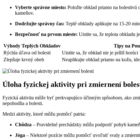
Vyberte správne miesto:
Položte obklad priamo na bolestivú 
kameňov.
Dodržujte správny čas:
Teplé obklady aplikujte na 15-20 min
Bezpečnosť na prvom mieste:
Uistite sa, že teplota obkladu 
Výhody Teplých Obkladov
Tipy na Použ
Rýchla úľava od bolesti
Uistite sa, že obklad nie je príliš horúci
Zlepšuje krvný obeh
Neaplikujte obklad priamo na kožu, ideá
Úloha fyzickej aktivity pri zmiernení boles
Fyzická aktivita môže byť prekvapujúco účinným spôsobom, ako zmier
nepohodlia a bolesti.
Medzi aktivity, ktoré môžu pomôcť patria:
Chôdza
– Pravidelné prechádzky môžu podporiť pohyb kameňa 
Jóga
– Niektoré pozície môžu pomôcť uvoľniť svaly a zmierniť 