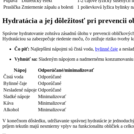
Púpava
Diuretický efekt
1-2 čajové lyžičky sušených l
Praslička
Zmiernenie zápalu a bolesti
1 polievková lyžica bylinky 
Hydratácia a jej dôležitosť pri prevencii
Správne hydratovanie zohráva zásadnú úlohu v prevencii obličkových 
Hydratáciou sa zabezpečuje riedenie moču, čo znižuje riziko tvorby 
Čo piť:
Najlepšími nápojmi sú čistá voda,
bylinné čaje
a neslad
Vyhnúť sa:
Sladeným nápojom a nadmernému konzumovaniu káv
Nápoj
Odporúčané/minimalizovať
Čistá voda
Odporúčané
Bylinné čaje
Odporúčané
Nesladené nápoje
Odporúčané
Sladké nápoje
Minimalizovať
Káva
Minimalizovať
Alkohol
Minimalizovať
V konečnom dôsledku, udržiavanie správnej hydratácie je jednoduch
príjem tekutín majú nesmierny vplyv na funkcionalitu obličiek a cel