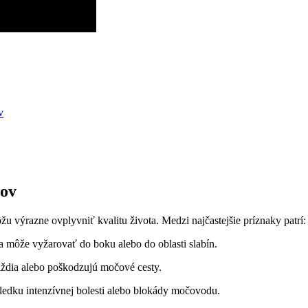
v
ňov
 výrazne ovplyvniť kvalitu života. Medzi najčastejšie príznaky patrí:
 a môže vyžarovať do boku alebo do oblasti slabín.
ždia alebo poškodzujú močové cesty.
ledku intenzívnej bolesti alebo blokády močovodu.