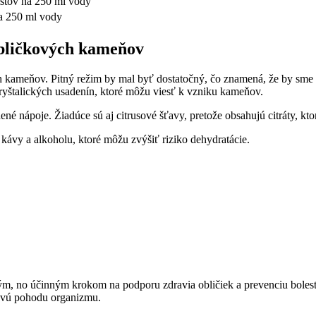
istov na 250 ml vody
na 250 ml vody
 obličkových kameňov
kameňov. Pitný režim by mal byť dostatočný, čo znamená, že by sme mal
kryštalických usadenín, ktoré môžu viesť k vzniku kameňov.
ené nápoje. Žiadúce sú aj citrusové šťavy, pretože obsahujú citráty,
y a alkoholu, ktoré môžu zvýšiť riziko dehydratácie.
ým, no účinným krokom na podporu zdravia obličiek a prevenciu bole
kovú pohodu organizmu.