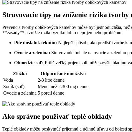
Stravovacie tipy na zníženie rizika tvorb
Prevencia tvorby obličkových kameňov môže byť jednoduchšia, než si 
**zásady** a znížte riziko vzniku tohto nepríjemného problému.
Pite dostatok tekutín:
Najlepší spôsob, ako predísť tvorbe kam
Ovocie a zelenina:
Stravovanie bohaté na ovocie a zeleninu 
Obmedzte soľ:
Príliš veľký príjem soli môže zvýšiť hladinu v
Zložka
Odporúčané množstvo
Voda
2-3 litre denne
Sodík (soľ)
Menej než 2.300 mg denne
Ovocie a zelenina
5 porcií denne
Ako správne používať teplé obklady
Teplé obklady môžu poskytnúť príjemnú a účinnú úľavu od bolesti spô