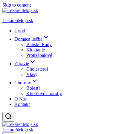
Skip to content
LekáreňMoja.sk
Úvod
Domáca liečba
Babské Rady
Kloktanie
Protizápalové
Zdravie
Cholesterol
Vlasy
Choroby
Bolesťi
Kliešťové choroby
O Nás
Kontakt
LekáreňMoja.sk