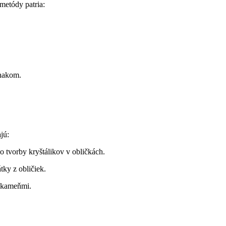
metódy patria:
znakom.
jú:
o tvorby kryštálikov v obličkách.
ky z obličiek.
i kameňmi.