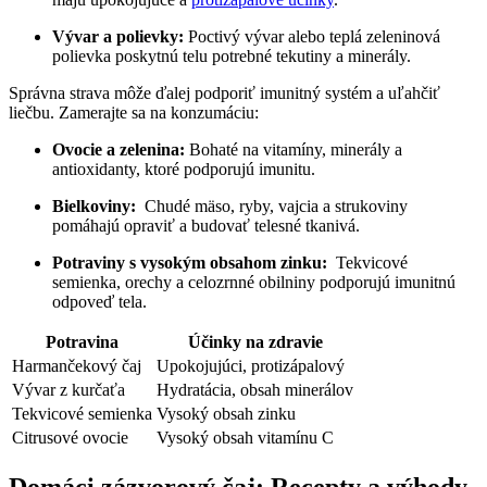
Vývar ⁣a‍ polievky:
Poctivý vývar alebo teplá zeleninová‌
polievka poskytnú telu potrebné​ tekutiny a ​minerály.
Správna strava ‍môže ďalej podporiť imunitný systém a uľahčiť
liečbu. ⁤Zamerajte‍ sa na konzumáciu:
Ovocie a zelenina:
Bohaté na vitamíny, ⁤minerály a
antioxidanty, ktoré podporujú imunitu.
Bielkoviny:
⁤ Chudé mäso, ryby, ⁣vajcia a strukoviny
pomáhajú opraviť a ‍budovať telesné tkanivá.
Potraviny s vysokým‍ obsahom‌ zinku:
⁣ Tekvicové
semienka,⁤ orechy a celozrnné obilniny podporujú imunitnú
odpoveď tela.
Potravina
Účinky na zdravie
Harmančekový‌ čaj
Upokojujúci, protizápalový
Vývar z kurčaťa
Hydratácia,‌ obsah minerálov
Tekvicové ‍semienka
Vysoký obsah zinku
Citrusové‌ ovocie
Vysoký obsah vitamínu C
Domáci zázvorový ⁢čaj: Recepty a výhody