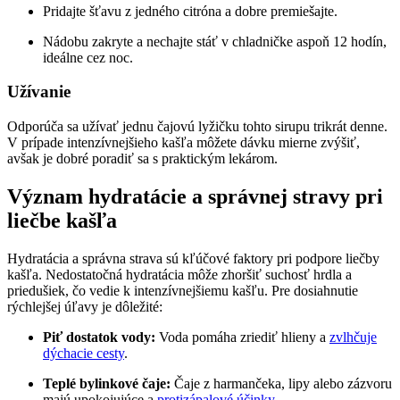
Pridajte‍ šťavu z jedného citróna⁣ a dobre premiešajte.
Nádobu zakryte a nechajte stáť v chladničke aspoň 12 hodín,
ideálne cez ⁢noc.
Užívanie
Odporúča sa užívať⁢ jednu čajovú⁢ lyžičku tohto⁤ sirupu trikrát denne.
V prípade⁢ intenzívnejšieho kašľa môžete dávku mierne zvýšiť,
avšak‌ je dobré poradiť sa s praktickým‌ lekárom.
Význam hydratácie a správnej ‌stravy pri
⁣liečbe kašľa
Hydratácia a správna strava sú​ kľúčové faktory pri podpore liečby
kašľa. Nedostatočná hydratácia môže zhoršiť ‌suchosť hrdla a
priedušiek, čo ‍vedie k ‌intenzívnejšiemu kašľu. Pre dosiahnutie
rýchlejšej úľavy ‌je dôležité:
Piť⁢ dostatok⁣ vody:
Voda pomáha⁣ zriediť hlieny⁣ a
zvlhčuje
dýchacie cesty
.
Teplé bylinkové čaje:
Čaje z ⁢harmančeka, lipy alebo‍ zázvoru
majú upokojujúce⁣ a
protizápalové účinky
.