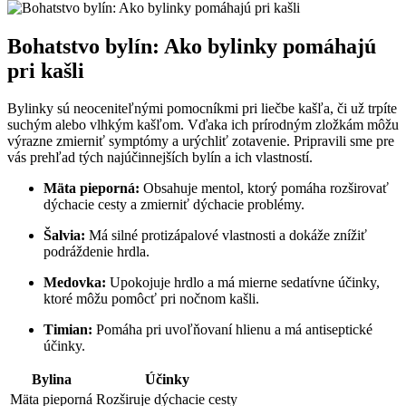
Bohatstvo bylín: Ako ⁣bylinky pomáhajú‍
pri kašli
Bylinky sú neoceniteľnými‍ pomocníkmi pri‍ liečbe kašľa,⁤ či⁢ už trpíte
suchým alebo vlhkým kašľom. Vďaka ich prírodným zložkám‍ môžu
výrazne zmierniť symptómy ‌a ‌urýchliť zotavenie. Pripravili‍ sme pre
vás prehľad ⁢tých‍ najúčinnejších bylín a ich ​vlastností.
Mäta pieporná:
Obsahuje ‌mentol, ktorý pomáha‍ rozširovať
dýchacie cesty a ⁣zmierniť dýchacie problémy.
Šalvia:
‌Má silné protizápalové‍ vlastnosti a dokáže ​znížiť
‍podráždenie ⁣hrdla.
Medovka:
Upokojuje hrdlo a má mierne sedatívne účinky,
ktoré ‌môžu pomôcť ‌pri nočnom kašli.
Timian:
Pomáha ⁣pri uvoľňovaní hlienu a⁣ má‍ antiseptické
účinky.
Bylina
Účinky
Mäta pieporná
Rozširuje dýchacie cesty