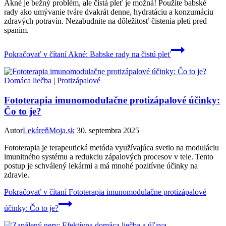
Akné je bežný problém, ale čistá pleť je možná! Použite babské
rady ako umývanie tváre dvakrát denne, hydratáciu a konzumáciu
zdravých potravín. Nezabudnite na dôležitosť čistenia pleti pred
spaním.
Pokračovať v čítaní
Akné: Babske rady na čistú pleť
Domáca liečba
|
Protizápalové
Fototerapia imunomodulačne protizápalové účinky:
Čo to je?
Autor
LekáreňMoja.sk
30. septembra 2025
Fototerapia je terapeutická metóda využívajúca svetlo na moduláciu
imunitného systému a redukciu zápalových procesov v tele. Tento
postup je schválený lekármi a má mnohé pozitívne účinky na
zdravie.
Pokračovať v čítaní
Fototerapia imunomodulačne protizápalové
účinky: Čo to je?