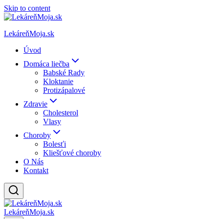
Skip to content
LekáreňMoja.sk
Úvod
Domáca liečba
Babské Rady
Kloktanie
Protizápalové
Zdravie
Cholesterol
Vlasy
Choroby
Bolesťi
Kliešťové choroby
O Nás
Kontakt
LekáreňMoja.sk