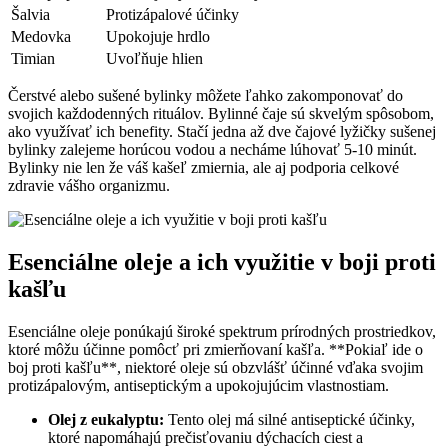
Šalvia
Protizápalové účinky
Medovka
Upokojuje hrdlo
Timian
Uvoľňuje hlien
Čerstvé alebo sušené bylinky môžete ľahko zakomponovať do
svojich každodenných ‍rituálov. ​Bylinné čaje sú skvelým spôsobom,
ako využívať ich benefity. Stačí⁣ jedna až dve⁣ čajové lyžičky sušenej
bylinky zalejeme⁣ horúcou vodou ⁤a necháme lúhovať⁣ 5-10 minút.
Bylinky nie len že váš kašeľ‌ zmiernia,⁣ ale aj podporia celkové
zdravie vášho ‌organizmu.
Esenciálne oleje a ich využitie v‌ boji proti
kašľu
Esenciálne oleje ponúkajú​ široké spektrum prírodných​ prostriedkov,
ktoré môžu účinne pomôcť⁢ pri zmierňovaní kašľa. **Pokiaľ​ ide o
boj proti kašľu**, niektoré ‌oleje sú obzvlášť účinné ‍vďaka svojim
protizápalovým, antiseptickým a upokojujúcim vlastnostiam.
Olej ⁢z eukalyptu:
Tento olej‍ má silné antiseptické​ účinky,⁤
ktoré napomáhajú​ prečisťovaniu dýchacích ciest‍ a