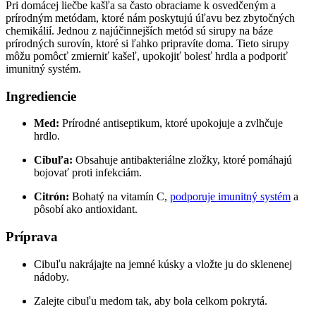
Pri domácej liečbe kašľa ⁤sa často obraciame k osvedčeným a
prírodným metódam, ktoré nám poskytujú úľavu ⁢bez zbytočných
chemikálií. Jednou z najúčinnejších metód sú sirupy na báze⁣
prírodných surovín, ktoré si ľahko pripravíte doma. Tieto sirupy
⁣môžu⁣ pomôcť zmierniť kašeľ,⁤ upokojiť bolesť hrdla a podporiť
imunitný‍ systém.
Ingrediencie
Med:
Prírodné‍ antiseptikum, ktoré upokojuje ​a zvlhčuje‌
hrdlo.
Cibuľa:
Obsahuje antibakteriálne zložky, ktoré pomáhajú
bojovať proti ⁢infekciám.
Citrón:
Bohatý na vitamín C,
podporuje imunitný systém
a
pôsobí ako ⁢antioxidant.
Príprava
Cibuľu ⁣nakrájajte na jemné kúsky ⁣a vložte ‌ju ‍do sklenenej
nádoby.
Zalejte cibuľu ⁤medom tak, aby bola celkom pokrytá.