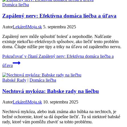
Domáca liečba
Zapálený nerv: Efektívna domáca liečba a úľava
Autor
LekáreňMoja.sk
5. septembra 2025
Zapálený nerv môže spôsobiť bolesť a nepohodlie. Našťastie
existuje niekoľko efektívnych spôsobov, ako liečiť tento problém
doma. Čítajte nižšie pre tipy a triky na úľavu od zapáleného nervu.
Pokračovať v čítaní
Zapálený nerv: Efektívna domáca liečba a
úľava
Babské Rady
|
Domáca liečba
Nechtová mykóza: Babske rady na liečbu
Autor
LekáreňMoja.sk
10. septembra 2025
Nechtová mykóza, alebo inak známa ako húbka na nechtoch, je
bežné ochorenie, ktoré sa dá úspešne liečiť. Tu sú niektoré babské
rady, ktoré vám pomôžu zbaviť sa tohto problému.