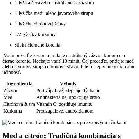
1 lyžica⁣ čerstvého nastrúhaného ⁤zázvoru
1 lyžička medu alebo javorového sirupu
1 ⁤lyžička citrónovej šťavy
1/2 lyžičky⁢ kurkumy
štipka čierneho korenia
⁢ Vodu priveďte ​k varu a pridajte ⁤nastrúhaný‌ zázvor, kurkumu a
čierne⁣ korenie. ​Nechajte variť 10 minút. Čaj preceďte, pridajte med
⁤alebo javorový​ sirup a citrónovú šťavu.⁣ Pite ho teplý ⁤pre ⁣maximálnu
účinnosť.
Ingrediencia
Výhody
Zázvor
Protizápalové, zlepšuje dýchanie
Med
Antibakteriálne, upokojuje hrdlo
Citrónová ⁣šťava
Vitamín⁢ C, zosilňuje imunitu
Kurkuma
Protizápalové, ⁤antioxidantom
Med a citrón:⁣ Tradičná‍ kombinácia s