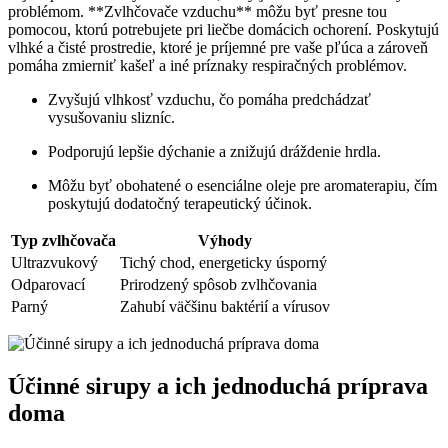
problémom. **Zvlhčovače vzduchu** môžu byť presne tou
pomocou, ktorú potrebujete pri liečbe domácich ochorení. Poskytujú
​vlhké a ‌čisté prostredie, ktoré je príjemné ​pre vaše pľúca⁢ a zároveň
pomáha zmierniť kašeľ a iné príznaky respiračných problémov.
Zvyšujú vlhkosť vzduchu, čo pomáha ⁣predchádzať
vysušovaniu slizníc.
Podporujú lepšie ⁣dýchanie a znižujú dráždenie hrdla.
Môžu ‌byť obohatené ‍o​ esenciálne oleje pre aromaterapiu,​ čím
poskytujú dodatočný terapeutický účinok.
Typ zvlhčovača
Výhody
Ultrazvukový
Tichý chod, energeticky úsporný
Odparovací
Prirodzený spôsob zvlhčovania
Parný
Zahubí väčšinu ‌baktérií a vírusov
Účinné ⁢sirupy a ich jednoduchá ⁢príprava
doma