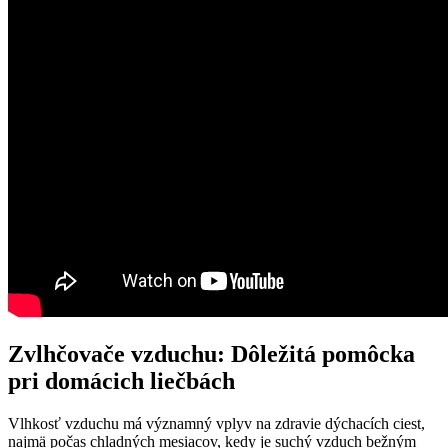
Zvlhčovače vzduchu: Dôležitá pomôcka
pri domácich liečbách
Vlhkosť vzduchu ⁤má významný‍ vplyv⁢ na zdravie dýchacích ciest,
najmä počas chladných ⁣mesiacov,⁣ kedy je suchý vzduch bežným