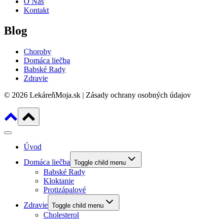
O Nás
Kontakt
Blog
Choroby
Domáca liečba
Babské Rady
Zdravie
© 2026 LekáreňMoja.sk | Zásady ochrany osobných údajov
Úvod
Domáca liečba
Toggle child menu
Babské Rady
Kloktanie
Protizápalové
Zdravie
Toggle child menu
Cholesterol