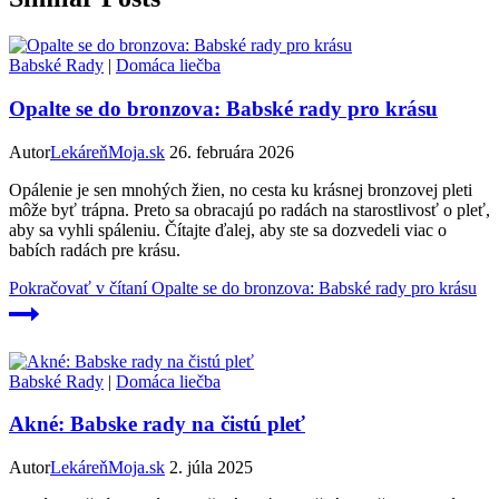
Babské Rady
|
Domáca liečba
Opalte se do bronzova: Babské rady pro krásu
Autor
LekáreňMoja.sk
26. februára 2026
Opálenie je sen mnohých žien, no cesta ku krásnej bronzovej pleti
môže byť trápna. Preto sa obracajú po radách na starostlivosť o pleť,
aby sa vyhli spáleniu. Čítajte ďalej, aby ste sa dozvedeli viac o
babích radách pre krásu.
Pokračovať v čítaní
Opalte se do bronzova: Babské rady pro krásu
Babské Rady
|
Domáca liečba
Akné: Babske rady na čistú pleť
Autor
LekáreňMoja.sk
2. júla 2025