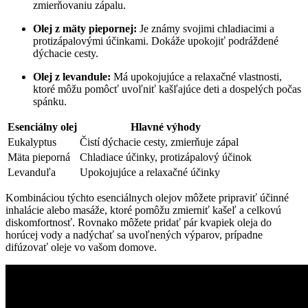
zmierňovaniu zápalu.
Olej z mäty piepornej:
‌Je​ známy svojimi ‌chladiacimi a
protizápalovými účinkami. Dokáže upokojiť podráždené
dýchacie ‌cesty.
Olej z levandule:
Má upokojujúce a ⁤relaxačné ⁢vlastnosti,
ktoré‍ môžu ⁢pomôcť ​uvoľniť kašľajúce deti a dospelých počas
spánku.
Esenciálny olej
Hlavné ⁣výhody
Eukalyptus
Čistí dýchacie ‍cesty, zmierňuje zápal
Mäta‌ pieporná
Chladiace účinky, protizápalový účinok
Levanduľa
Upokojujúce ‍a ‍relaxačné účinky
Kombináciou ‌týchto ‌esenciálnych olejov⁤ môžete pripraviť účinné
inhalácie alebo masáže, ktoré pomôžu zmierniť kašeľ a celkovú
diskomfortnosť. Rovnako môžete pridať pár kvapiek​ oleja do⁢
horúcej vody​ a nadýchať sa ‌uvoľnených výparov, prípadne
difúzovať oleje vo vašom domove.