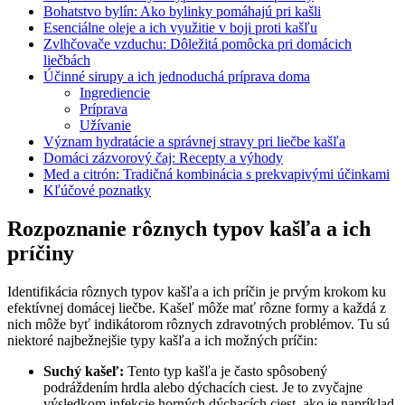
Bohatstvo bylín: Ako ⁣bylinky pomáhajú‍ pri kašli
Esenciálne oleje a ich využitie v‌ boji proti kašľu
Zvlhčovače vzduchu: Dôležitá pomôcka pri domácich
liečbách
Účinné ⁢sirupy a ich jednoduchá ⁢príprava doma
Ingrediencie
Príprava
Užívanie
Význam hydratácie a správnej ‌stravy pri ⁣liečbe kašľa
Domáci zázvorový ⁢čaj: Recepty a výhody
Med a citrón:⁣ Tradičná‍ kombinácia s prekvapivými účinkami
Kľúčové poznatky
Rozpoznanie‌ rôznych ⁢typov kašľa a ⁤ich
príčiny
Identifikácia rôznych⁢ typov kašľa ⁢a ‍ich príčin je prvým krokom ku
efektívnej domácej liečbe. Kašeľ môže mať⁢ rôzne⁤ formy a každá z
nich ⁤môže byť indikátorom rôznych ‌zdravotných ⁢problémov. Tu sú
niektoré najbežnejšie ⁤typy kašľa a ich možných príčin: ⁢
Suchý​ kašeľ:
Tento typ ⁢kašľa je často spôsobený
podráždením ‍hrdla alebo dýchacích‍ ciest. Je to ⁣zvyčajne
‌výsledkom⁢ infekcie⁤ horných dýchacích ciest, ⁣ako ⁣je ⁤napríklad