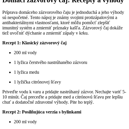
Príprava ⁤domáceho‍ zázvorového​ čaju je⁤ jednoduchá ​a jeho výhody
sú nespočetné. Tento⁤ nápoj je známy svojimi protizápalovými a
antibakteriálnymi vlastnosťami, ktoré⁢ môžu ‍pomôcť zlepšiť
imunitný systém a ⁣zmierniť ⁤príznaky kašľa.⁣ Zázvorový čaj dokáže
tiež uvoľniť dýchanie a zmierniť zápaly v krku.
Recept 1: Klasický ⁣zázvorový čaj
200 ml vody
1‌ lyžica ⁢čerstvého ⁢nastrúhaného zázvoru
1 lyžica ⁤medu
1 lyžička⁢ citrónovej ‌šťavy
Priveďte vodu k ‌varu a‌ pridajte nastrúhaný ⁤zázvor. Nechajte variť 5-
10 minút. Čaj preceďte a pridajte med a citrónovú ⁣šťavu pre lepšiu
chuť a‍ dodatočné zdravotné výhody. Pite ho teplý.
Recept 2: Posilňujúca verzia s bylinkami
200 ml vody