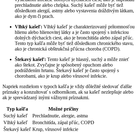
prechladnutie alebo chrípka. Suchý ⁣kašeľ môže byť tiež
⁢dôsledkom ⁣alergií, astmy alebo vystavenia ‌dráždivým látkam,
ako je dym či prach.
Vlhký kašeľ:
Vlhký kašeľ je charakterizovaný ⁣prítomnosťou
hlienu alebo hlienovitej‍ látky‌ a je ⁣často spojený s infekciou
dolných dýchacích​ ciest, ako je bronchitída ⁢alebo zápal pľúc.
Tento typ ‌kašľa môže ‍byť tiež dôsledkom chronického stavu,
ako⁣ je chronická obštrukčná pľúcna choroba​ (COPD).
Štekavý kašeľ:
Tento kašeľ je hlasný, suchý⁣ a ⁤môže znieť
ako štekot. Zvyčajne je spôsobený opuchom alebo
podráždením ​hrtanu.⁣ Štekavý kašeľ je často spojený ​s​
chorobami, ako je krup alebo vírusové ⁤infekcie.
Napriek rozdielom v typoch kašľa ​je vždy dôležité‌ sledovať ďalšie
príznaky a‌ konzultovať​ s odborníkom, ak sa kašeľ nezlepšuje alebo
‍ak je ⁣sprevádzaný ​inými vážnymi príznakmi.
Typ ‍kašľa
Možné príčiny
Suchý kašeľ
Prechladnutie, alergie, astma
Vlhký kašeľ
Bronchitída, ‍zápal ⁣pľúc, COPD
Štekavý kašeľ
Krup, ‍vírusové ⁤infekcie