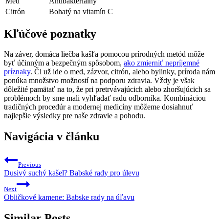
Med
Antibakteriálny
Citrón
Bohatý na vitamín ‌C
Kľúčové poznatky
Na záver, domáca liečba kašľa pomocou⁣ prírodných metód môže⁢
byť účinným a bezpečným spôsobom,⁢
ako zmierniť nepríjemné
príznaky
. Či už ide o med, zázvor, ⁣citrón, alebo bylinky, príroda nám
ponúka množstvo možností na podporu ⁢zdravia. Vždy je však
‍dôležité⁤ pamätať na ⁢to,⁤ že ⁤pri pretrvávajúcich alebo zhoršujúcich​ sa‌
problémoch by sme mali vyhľadať radu odborníka. Kombináciou​
tradičných procedúr a modernej medicíny môžeme dosiahnuť
najlepšie⁣ výsledky pre naše zdravie a pohodu.
Navigácia v článku
Previous
Dusivý suchý kašel? Babské rady pro úlevu
Next
Obličkové kamene: Babske rady na úľavu
Similar Posts