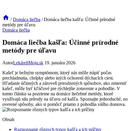
/
Domáca liečba
/
Domáca liečba kašľa: Účinné prírodné
metódy pre úľavu
Domáca liečba
Domáca liečba kašľa: Účinné prírodné
metódy pre úľavu
Autor
LekáreňMoja.sk
19. januára 2026
Kašeľ je bežným symptómom, ktorý nás môže trápiť‌ počas
prechladnutia, chrípky‍ alebo iných ochorení dýchacích⁢ ciest.
Hľadanie účinných a zároveň prirodzených spôsobov, ako ‌zmierniť
kašeľ, môže byť kľúčové pre⁢ rýchlejšie ⁣zotavenie a pohodlie. V
tomto článku sa pozrieme ⁣na domáce liečebné metódy, ‍ktoré
⁤využívajú silu prírody na úľavu ‍od‍ kašľa. Spoznajte jednoduché, no
overené ​spôsoby, ‍ako⁤ si‌ pomôcť⁣ priamo z ​pohodlia vášho domova.
Obsah
Rozpoznanie‌ rôznych ⁢typov kašľa a ⁤ich príčiny