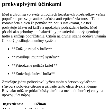
prekvapivými účinkami
Med a​ citrón sú ⁣vo‍ svete ‍prírodných liečebných prostriedkov veľmi‌
populárne pre ⁣svoje antioxidačné a antiseptické vlastnosti. Táto
kombinácia nielen že pomáha pri⁤ boji ​s infekciami, ale tiež
poskytuje úľavu od ‍kašľa a upokojuje⁢ podráždené ⁢hrdlo.⁣ Med
pôsobí ako ⁣prírodný antibakteriálny prostriedok, ktorý zjemňuje
hrdlo ​a znižuje podráždenie. ⁤Citrón ⁢na druhej​ strane dodáva vitamín
C, ktorý⁤ posilňuje imunitný systém.
**Znižuje zápal v hrdle**
**Posilňuje‌ imunitný systém**
**Prirodzene potláča⁣ kašeľ**
**Zmierňuje bolesť hrdla**
Zmiešajte⁢ jednu polievkovú lyžicu ⁣medu s čerstvo vytlačenou
šťavou z polovice citrónu a užívajte tento elixír⁢ dvakrát denne.
Rovnako​ môžete ⁢pridať kúsky citrónu a⁤ medu ⁤do horúcej⁤ vody na
upokojujúci nápoj.
Ingrediencia
Účinok