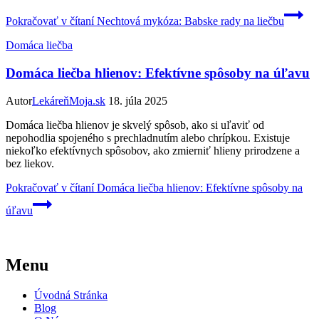
Pokračovať v čítaní
Nechtová mykóza: Babske rady na liečbu
Domáca liečba
Domáca liečba hlienov: Efektívne spôsoby na úľavu
Autor
LekáreňMoja.sk
18. júla 2025
Domáca liečba hlienov je skvelý spôsob, ako si uľaviť od
nepohodlia spojeného s prechladnutím alebo chrípkou. Existuje
niekoľko efektívnych spôsobov, ako zmierniť hlieny prirodzene a
bez liekov.
Pokračovať v čítaní
Domáca liečba hlienov: Efektívne spôsoby na
úľavu
Menu
Úvodná Stránka
Blog