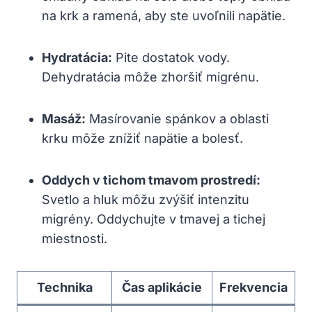
na krk a ramená, aby ste uvoľnili napätie.
Hydratácia:
Pite dostatok vody.
Dehydratácia môže zhoršiť migrénu.
Masáž:
Masírovanie spánkov a oblasti
⁤krku môže znížiť napätie a bolesť.
Oddych v tichom ⁢tmavom prostredí:
Svetlo⁤ a hluk môžu ⁣zvýšiť intenzitu
migrény. Oddychujte v tmavej a tichej
miestnosti.
Technika
Čas aplikácie
Frekvencia