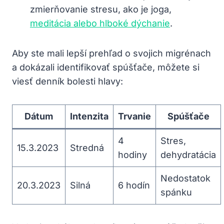
zmierňovanie stresu, ako je joga,
meditácia alebo hlboké dýchanie
.
Aby ste mali lepší prehľad o ⁢svojich migrénach
a dokázali identifikovať spúšťače, môžete si
⁤viesť denník bolesti hlavy:
Dátum
Intenzita
Trvanie
Spúšťače
4
Stres,
15.3.2023
Stredná
hodiny
dehydratácia
Nedostatok
20.3.2023
Silná
6 hodín
spánku