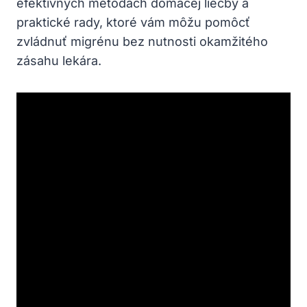
efektívnych metódach domácej liečby a
praktické rady, ⁢ktoré vám môžu pomôcť
zvládnuť migrénu bez nutnosti okamžitého
zásahu lekára.