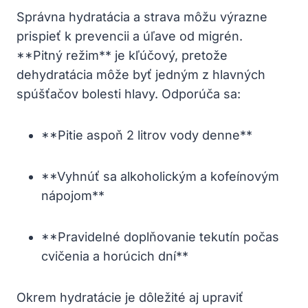
Správna hydratácia a​ strava​ môžu výrazne
prispieť k prevencii a úľave⁣ od migrén. ​
**Pitný režim** je kľúčový, pretože
dehydratácia môže⁤ byť ⁣jedným z hlavných
spúšťačov ⁣bolesti hlavy. Odporúča sa:
**Pitie aspoň⁢ 2 ⁤litrov vody denne**
**Vyhnúť sa alkoholickým a⁢ kofeínovým
nápojom**
**Pravidelné doplňovanie tekutín počas
cvičenia a horúcich⁣ dní**
Okrem hydratácie je dôležité aj upraviť