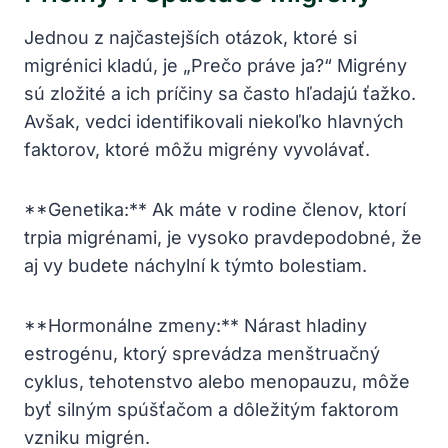
Jednou z najčastejších otázok, ktoré si
migrénici kladú, je „Prečo práve ja?“ Migrény
sú zložité a ich príčiny sa často hľadajú ťažko.⁢
Avšak, vedci‌ identifikovali niekoľko hlavných
faktorov,⁣ ktoré môžu migrény vyvolávať.
**Genetika:** Ak máte v ⁤rodine členov,⁢ ktorí
trpia migrénami,‌ je vysoko pravdepodobné, že
aj vy⁣ budete náchylní k týmto bolestiam.
**Hormonálne zmeny:** Nárast hladiny
⁢estrogénu, ktorý sprevádza⁢ menštruačný
cyklus, tehotenstvo alebo menopauzu, môže
byť silným spúšťačom a ​dôležitým faktorom
vzniku migrén.