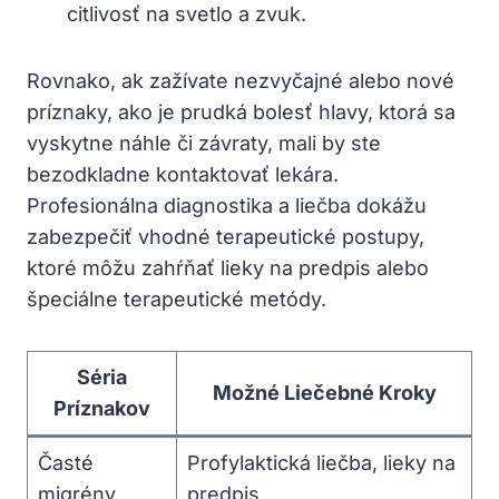
citlivosť na svetlo a zvuk.
Rovnako, ak zažívate⁣ nezvyčajné alebo nové​
príznaky, ako je⁤ prudká bolesť hlavy, ktorá sa
vyskytne náhle či závraty, mali by ‌ste
bezodkladne ⁤kontaktovať lekára.
Profesionálna diagnostika a⁢ liečba dokážu
zabezpečiť vhodné terapeutické postupy,
ktoré môžu ⁤zahŕňať lieky na predpis alebo
špeciálne terapeutické metódy.
Séria
Možné Liečebné Kroky
Príznakov
Časté
Profylaktická liečba, lieky na
migrény
predpis