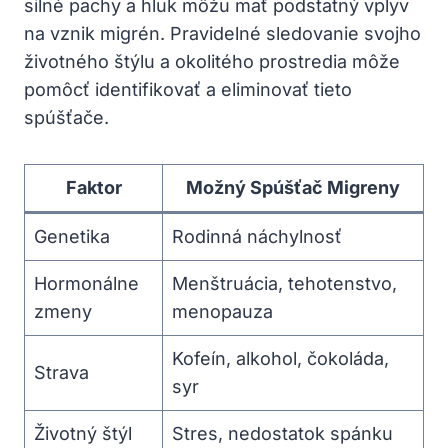
silné pachy a hluk môžu mať podstatný vplyv
na vznik migrén. Pravidelné sledovanie svojho
‍životného štýlu a‌ okolitého prostredia môže
pomôcť identifikovať a⁢ eliminovať tieto
spúšťače.
Faktor
Možný Spúšťač Migreny
Genetika
Rodinná náchylnosť
Hormonálne
Menštruácia, tehotenstvo,
‍zmeny
menopauza
Kofeín, alkohol, čokoláda,
Strava
syr
Životný štýl
Stres, nedostatok spánku