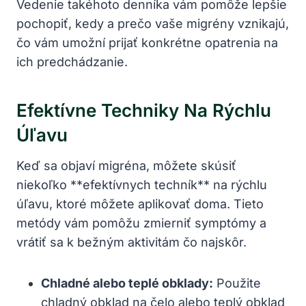
Vedenie takéhoto denníka vám pomôže lepšie
pochopiť, kedy ​a prečo vaše migrény vznikajú,
čo vám⁢ umožní prijať konkrétne opatrenia na‌
ich predchádzanie.
Efektívne Techniky Na⁣ Rýchlu
Úľavu
Keď sa objaví migréna, môžete skúsiť
niekoľko **efektívnych techník**‌ na rýchlu
úľavu, ktoré môžete aplikovať doma. Tieto
metódy vám ​pomôžu zmierniť symptómy a
vrátiť sa k bežným aktivitám čo najskôr.
Chladné alebo teplé obklady:
Použite
‌chladný obklad na čelo alebo teplý obklad