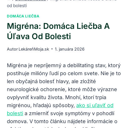
od bolesti
DOMÁCA LIEČBA
Migréna: Domáca Liečba A
Úľava Od Bolesti
Autor
LekáreňMoja.sk
1. januára 2026
Migréna je nepríjemný a debilitating stav, ktorý​
postihuje ​milióny ľudí po celom svete. ‍Nie je ⁣to‍
len obyčajná bolesť hlavy, ale zložité
neurologické ochorenie, ktoré môže výrazne
ovplyvniť kvalitu‌ života. Mnohí, ktorí ⁤trpia
migrénou, hľadajú spôsoby,
ako si uľaviť od
bolesti
a zmierniť svoje symptómy v pohodlí
domova. V ⁣tomto článku nájdete informácie o