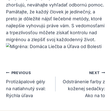
zhoršujú, neváhajte vyhľadať odbornú pomoc.
Pamätajte, že každý človek je jedinečný, a
preto je dôležité nájsť liečebné metódy, ktoré
najlepšie vyhovujú​ práve vám.‌ S vedomosťami
a trpezlivosťou môžete⁢ získať kontrolu nad
migrénou a zlepšiť svoj každodenný život.
Navigácia
PREVIOUS
NEXT
V
Protizápalové gély
Odstránenie farby z
na natiahnutý sval:
koženej sedačky:
Článku
Rýchla úľava
Ako na to