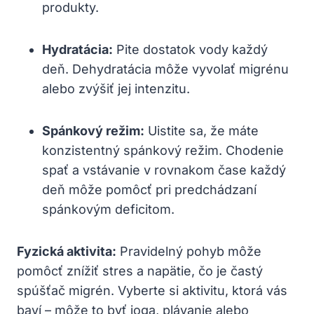
produkty.
Hydratácia:
Pite dostatok vody každý
deň. Dehydratácia môže vyvolať migrénu⁢
alebo⁤ zvýšiť jej intenzitu.
Spánkový‍ režim:
Uistite sa, že máte
konzistentný spánkový ​režim. Chodenie
spať a vstávanie v rovnakom⁣ čase každý
deň môže pomôcť pri predchádzaní
spánkovým⁢ deficitom.
Fyzická​ aktivita:
Pravidelný pohyb môže
pomôcť znížiť stres ⁤a napätie, čo ⁤je častý
spúšťač ⁣migrén. Vyberte si aktivitu,​ ktorá⁤ vás
baví – môže to byť joga, plávanie⁣ alebo