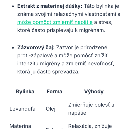
Extrakt z materinej dúšky:
Táto bylinka je​
známa svojimi relaxačnými vlastnosťami a
môže pomôcť zmierniť napätie
a stres,
ktoré často prispievajú k migrénam.
Zázvorový ⁢čaj:
Zázvor⁣ je prirodzené
⁣proti-zápalové a môže‍ pomôcť znížiť
intenzitu migrény a zmierniť nevoľnosť,
ktorá ju často sprevádza.
Bylinka
Forma
Výhody
Zmierňuje bolesť a
Levanduľa
Olej
⁤napätie
Materina
Relaxácia, znižuje