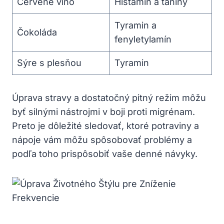
Červené víno
Histamín a taníny
Tyramin a⁤
Čokoláda
fenyletylamín
Sýre s plesňou
Tyramin
Úprava stravy a dostatočný pitný režim môžu
byť silnými ⁣nástrojmi v boji ‍proti migrénam.
⁢Preto ‌je dôležité sledovať, ktoré potraviny a
nápoje ⁣vám ​môžu spôsobovať problémy⁢ a
podľa toho prispôsobiť vaše denné‌ návyky.