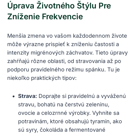
Úprava Životného Štýlu Pre
Zníženie Frekvencie
Menšia zmena vo vašom každodennom‌ živote
môže výrazne prispieť k zníženiu častosti a
intenzity migrénových záchvatov. Tieto úpravy
zahŕňajú rôzne oblasti, od stravovania ​až po
podporu pravidelného režimu spánku. Tu je⁤
niekoľko praktických tipov:
Strava:
⁣Doprajte si pravidelnú a vyváženú
stravu, bohatú ⁢na čerstvú zeleninu,
ovocie a celozrnné výrobky. Vyhnite sa
potravinám, ktoré obsahujú tyramin, ako
sú syry, čokoláda a fermentované