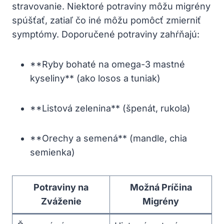
stravovanie. Niektoré potraviny môžu migrény⁣
spúšťať, zatiaľ čo iné môžu pomôcť zmierniť
symptómy. Doporučené potraviny zahŕňajú:
**Ryby ‍bohaté na omega-3 mastné
kyseliny** (ako losos a tuniak)
**Listová zelenina** (špenát, rukola)
**Orechy a semená** (mandle, chia
semienka)
Potraviny na
Možná Príčina
Zváženie
Migrény