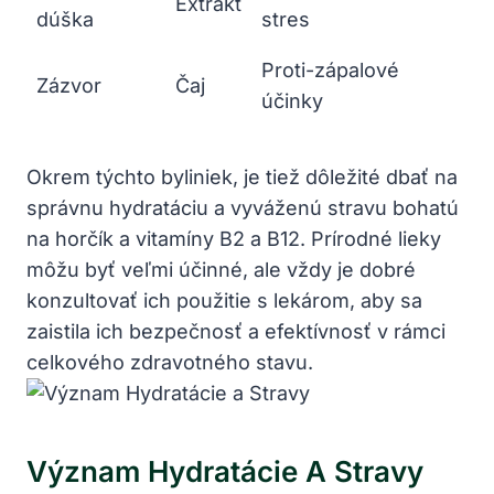
Extrakt
⁤dúška
stres
Proti-zápalové
Zázvor
Čaj
účinky
Okrem týchto byliniek, je tiež dôležité dbať​ na
správnu hydratáciu a vyváženú ⁢stravu bohatú
na horčík a vitamíny B2 a B12. Prírodné lieky
môžu byť ⁢veľmi​ účinné, ale vždy je​ dobré
konzultovať ich‍ použitie s lekárom, aby sa‌
zaistila​ ich bezpečnosť a efektívnosť v rámci
celkového zdravotného stavu.
Význam Hydratácie A Stravy