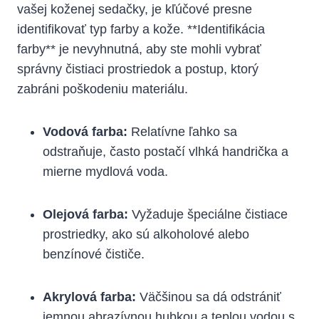
vašej koženej sedačky, je kľúčové presne
identifikovať typ farby a kože. **Identifikácia
farby** je nevyhnutná, aby ste mohli vybrať
správny čistiaci prostriedok a postup, ktorý
zabráni poškodeniu materiálu.
Vodová farba:
Relatívne ľahko sa
odstraňuje, často postačí vlhká handrička a
mierne mydlová voda.
Olejová farba:
Vyžaduje špeciálne čistiace
prostriedky, ako sú alkoholové alebo
benzínové čističe.
Akrylová farba:
Väčšinou sa dá odstrániť
jemnou abrazívnou hubkou a teplou vodou s