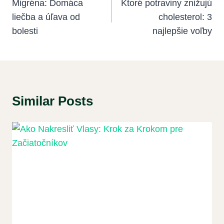
V
Migréna: Domáca
Ktoré potraviny znižujú
liečba a úľava od
cholesterol: 3
Článku
bolesti
najlepšie voľby
Similar Posts