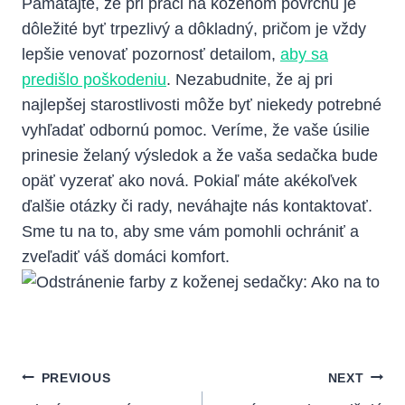
Pamätajte, že pri práci na koženom povrchu je
dôležité byť trpezlivý a dôkladný, pričom je vždy
lepšie venovať pozornosť detailom,
aby sa
predišlo poškodeniu
. Nezabudnite, že aj pri
najlepšej starostlivosti môže byť niekedy potrebné
vyhľadať odbornú pomoc. Veríme, že vaše úsilie
prinesie želaný výsledok a že vaša sedačka bude
opäť vyzerať ako nová. Pokiaľ máte akékoľvek
ďalšie otázky či rady, neváhajte nás kontaktovať.
Sme tu na to, aby sme vám pomohli ochrániť a
zveľadiť váš domáci komfort.
Navigácia
PREVIOUS
NEXT