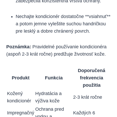
zabezpečila konzistentná vrstva ochrany.
Nechajte kondicionér dostatočne **vsiahnuť**
a potom jemne vyleštite suchou handričkou
pre lesklý a dobre chránený povrch.
Poznámka:
Pravidelné používanie kondicionéra
(aspoň 2-3 krát ročne) predlžuje životnosť kože.
Doporučená
Produkt
Funkcia
frekvencia
použitia
Kožený
Hydratácia a
2-3 krát ročne
kondicionér
výživa kože
Ochrana pred
Impregnačný
Každých 6
vodou a