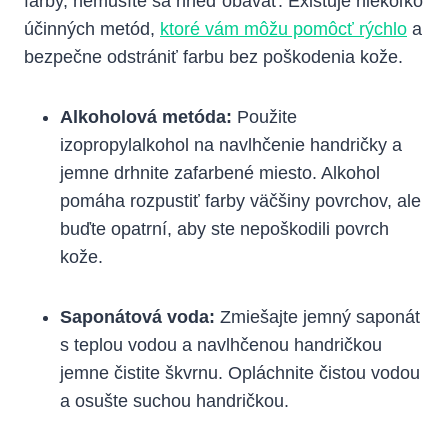
farby, nemusíte sa hneď obávať. Existuje niekoľko
účinných metód,
ktoré vám môžu pomôcť rýchlo
a
bezpečne odstrániť farbu bez poškodenia kože.
Alkoholová metóda:
Použite
izopropylalkohol na navlhčenie handričky a
jemne drhnite zafarbené miesto. Alkohol
pomáha rozpustiť farby väčšiny povrchov, ale
buďte opatrní, aby ste nepoškodili povrch
kože.
Saponátová voda:
Zmiešajte jemný saponát
s teplou vodou a navlhčenou handričkou
jemne čistite škvrnu. Opláchnite čistou vodou
a osušte suchou handričkou.