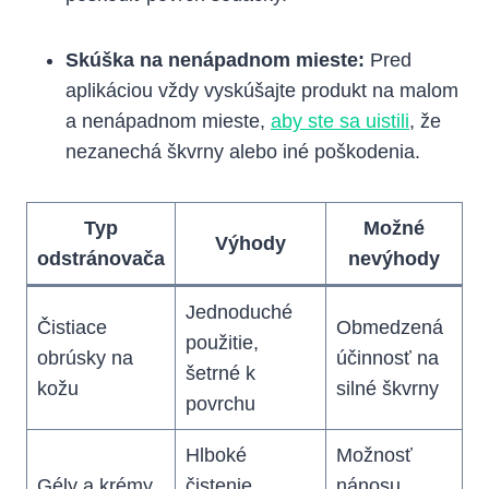
Skúška na nenápadnom mieste:
Pred
aplikáciou vždy vyskúšajte produkt na malom
a nenápadnom mieste,
aby ste sa uistili
, že
nezanechá škvrny alebo iné poškodenia.
Typ
Možné
Výhody
odstránovača
nevýhody
Jednoduché
Čistiace
Obmedzená
použitie,
obrúsky na
účinnosť na
šetrné k
kožu
silné škvrny
povrchu
Hlboké
Možnosť
Gély a krémy
čistenie,
nánosu