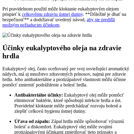
Pri pravidelnom použití môže kloktanie eukalyptovým olejom
prispieť k
celkovému zdraviu ústnej dutiny
. **Dôležité je dbať na
bezpečnosť** a dodržiavať uvedený návod,
aby ste predišli
možným nežiaducim účinkom
.
Účinky eukalyptového oleja na zdravie
hrdla
Eukalyptový olej, často oceňovaný pre svoj osviežujúci aromatický
nádych, má aj množstvo zdravotných prínosov, najmä pre zdravie
hrdla. Jeho antibakteriálne a protizápalové vlastnosti môžu účinne
pomôcť zmierniť podráždenie a bolesť hrdla.
Antibakteriálne účinky:
Eukalyptový olej môže pomôcť
eliminovať baktérie, ktoré spôsobujú infekcie hrdla a úst.
Pravidelné kloktanie môže predchádzať rozvoju bolestí a
zlepšiť celkovú hygienu ústnej dutiny.
Úľava od zápalu:
Zápal hrdla môže spôsobovať výraznú
bolesť a diskomfort. Eukalyptový olej môže svojimi
protizápalovými účinkami zmierňovať tieto príznaky a