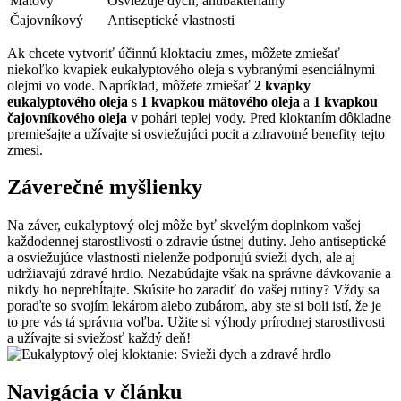
Mätový
Osviežuje dych, antibakteriálny
Čajovníkový
Antiseptické vlastnosti
Ak chcete vytvoriť účinnú kloktaciu zmes, môžete zmiešať
niekoľko kvapiek eukalyptového oleja s vybranými esenciálnymi
olejmi vo vode. Napríklad, môžete zmiešať
2 kvapky
eukalyptového oleja
s
1 kvapkou mätového oleja
a
1 kvapkou
čajovníkového oleja
v pohári teplej vody. Pred kloktaním dôkladne
premiešajte a užívajte si osviežujúci pocit a zdravotné benefity tejto
zmesi.
Záverečné myšlienky
Na záver, eukalyptový olej môže byť skvelým doplnkom vašej
každodennej starostlivosti o zdravie ústnej dutiny. Jeho antiseptické
a osviežujúce vlastnosti nielenže podporujú svieži dych, ale aj
udržiavajú zdravé hrdlo. Nezabúdajte však na správne dávkovanie a
nikdy ho neprehĺtajte. Skúsite ho zaradiť do vašej rutiny? Vždy sa
poraďte so svojím lekárom alebo zubárom, aby ste si boli istí, že je
to pre vás tá správna voľba. Užite si výhody prírodnej starostlivosti
a užívajte si sviežosť každý deň!
Navigácia v článku