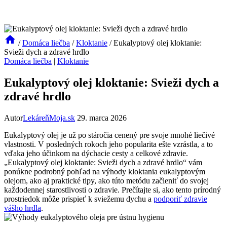
/
Domáca liečba
/
Kloktanie
/
Eukalyptový olej kloktanie:
Svieži dych a zdravé hrdlo
Domáca liečba
|
Kloktanie
Eukalyptový olej kloktanie: Svieži dych a
zdravé hrdlo
Autor
LekáreňMoja.sk
29. marca 2026
Eukalyptový olej je už po stáročia cenený pre svoje mnohé liečivé
vlastnosti. V posledných rokoch jeho popularita ešte vzrástla, a to
vďaka jeho účinkom na dýchacie cesty a celkové zdravie.
„Eukalyptový olej kloktanie: Svieži dych a zdravé hrdlo“ vám
ponúkne podrobný pohľad na výhody kloktania eukalyptovým
olejom, ako aj praktické tipy, ako túto metódu začleniť do svojej
každodennej starostlivosti o zdravie. Prečítajte si, ako tento prírodný
prostriedok môže prispieť k sviežemu dychu a
podporiť zdravie
vášho hrdla
.