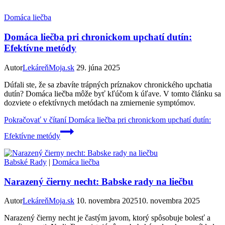
Domáca liečba
Domáca liečba pri chronickom upchatí dutín:
Efektívne metódy
Autor
LekáreňMoja.sk
29. júna 2025
Dúfali ste, že sa zbavíte trápných príznakov chronického upchatia
dutín? Domáca liečba môže byť kľúčom k úľave. V tomto článku sa
dozviete o efektívnych metódach na zmiernenie symptómov.
Pokračovať v čítaní
Domáca liečba pri chronickom upchatí dutín:
Efektívne metódy
Babské Rady
|
Domáca liečba
Narazený čierny necht: Babske rady na liečbu
Autor
LekáreňMoja.sk
10. novembra 2025
10. novembra 2025
Narazený čierny necht je častým javom, ktorý spôsobuje bolesť a