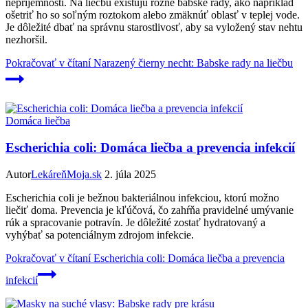
nepríjemnosti. Na liečbu existujú rôzne babské rady, ako napríklad
ošetriť ho so soľným roztokom alebo zmäknúť oblasť v teplej vode.
Je dôležité dbať na správnu starostlivosť, aby sa vyložený stav nehtu
nezhoršil.
Pokračovať v čítaní
Narazený čierny necht: Babske rady na liečbu
Domáca liečba
Escherichia coli: Domáca liečba a prevencia infekcií
Autor
LekáreňMoja.sk
2. júla 2025
Escherichia coli je bežnou bakteriálnou infekciou, ktorú možno
liečiť doma. Prevencia je kľúčová, čo zahŕňa pravidelné umývanie
rúk a spracovanie potravín. Je dôležité zostať hydratovaný a
vyhýbať sa potenciálnym zdrojom infekcie.
Pokračovať v čítaní
Escherichia coli: Domáca liečba a prevencia
infekcií