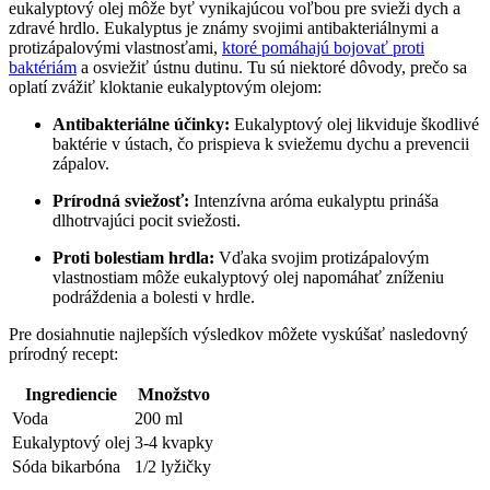
eukalyptový olej môže byť vynikajúcou voľbou pre svieži dych a
zdravé hrdlo. Eukalyptus je známy svojimi antibakteriálnymi a
protizápalovými vlastnosťami,
ktoré pomáhajú bojovať proti
baktériám
a osviežiť ústnu dutinu. Tu sú niektoré dôvody, prečo sa
oplatí zvážiť kloktanie eukalyptovým olejom:
Antibakteriálne účinky:
Eukalyptový olej likviduje škodlivé
baktérie v ústach, čo prispieva k sviežemu dychu a prevencii
zápalov.
Prírodná sviežosť:
Intenzívna aróma eukalyptu prináša
dlhotrvajúci pocit sviežosti.
Proti bolestiam hrdla:
Vďaka svojim protizápalovým
vlastnostiam môže eukalyptový olej napomáhať zníženiu
podráždenia a bolesti v hrdle.
Pre dosiahnutie najlepších výsledkov môžete vyskúšať nasledovný
prírodný recept:
Ingrediencie
Množstvo
Voda
200 ml
Eukalyptový olej
3-4 kvapky
Sóda bikarbóna
1/2 lyžičky