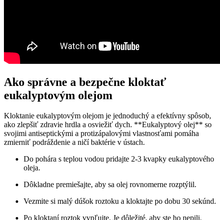
Ako správne a bezpečne kloktať
eukalyptovým olejom
Kloktanie eukalyptovým olejom je jednoduchý a efektívny spôsob,
ako zlepšiť zdravie hrdla a osviežiť dych. **Eukalyptový olej** so
svojimi antiseptickými a protizápalovými vlastnosťami pomáha
zmierniť podráždenie a ničí baktérie v ústach.
Do pohára s teplou vodou pridajte 2-3 kvapky eukalyptového
oleja.
Dôkladne premiešajte, aby sa olej rovnomerne rozptýlil.
Vezmite si malý dúšok roztoku a kloktajte po dobu 30 sekúnd.
Po kloktaní roztok vypľujte. Je dôležité, aby ste ho nepili.