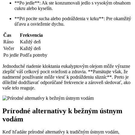
**Po jedle**: Ak ste konzumovali jedlo s vysokým obsahom
cukru alebo kyselín.
**Pri pocite sucha alebo podráždenia v krku**: Pre okamžitý
úľavu a osvieženie dychu.
Čas
Frekvencia
Ráno
Každý deň
Večer
Každý deň
Po jedle
Podľa potreby
Jednoduché riadenie kloktania eukalyptovým olejom môže výrazne
zlepšiť váš celkový pocit sviežosti a zdravia. **Pamätajte však, že
nadmerné používanie môže viesť k podráždeniu slizníc**. Preto je
dôležité dodržiavať odporúčané frekvencie a zároveň sledovať, ako
vaše telo reaguje.
Prírodné alternatívy k bežným ústnym
vodám
Keď hľadáte prírodné alternatívy k tradičným ústnym vodám,