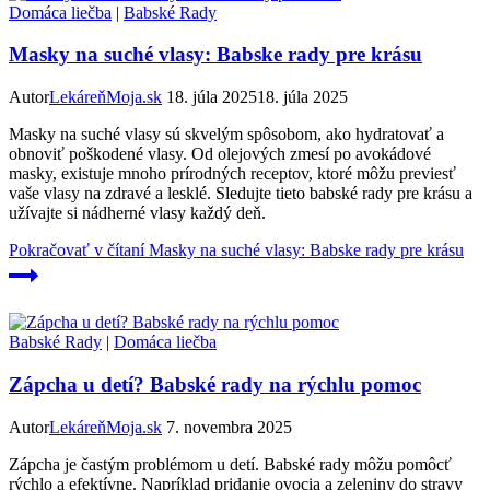
Domáca liečba
|
Babské Rady
Masky na suché vlasy: Babske rady pre krásu
Autor
LekáreňMoja.sk
18. júla 2025
18. júla 2025
Masky na suché vlasy sú skvelým spôsobom, ako hydratovať a
obnoviť poškodené vlasy. Od olejových zmesí po avokádové
masky, existuje mnoho prírodných receptov, ktoré môžu previesť
vaše vlasy na zdravé a lesklé. Sledujte tieto babské rady pre krásu a
užívajte si nádherné vlasy každý deň.
Pokračovať v čítaní
Masky na suché vlasy: Babske rady pre krásu
Babské Rady
|
Domáca liečba
Zápcha u detí? Babské rady na rýchlu pomoc
Autor
LekáreňMoja.sk
7. novembra 2025
Zápcha je častým problémom u detí. Babské rady môžu pomôcť
rýchlo a efektívne. Napríklad pridanie ovocia a zeleniny do stravy