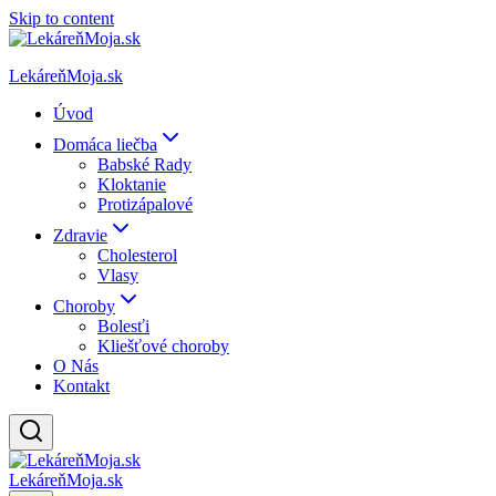
Skip to content
LekáreňMoja.sk
Úvod
Domáca liečba
Babské Rady
Kloktanie
Protizápalové
Zdravie
Cholesterol
Vlasy
Choroby
Bolesťi
Kliešťové choroby
O Nás
Kontakt
LekáreňMoja.sk