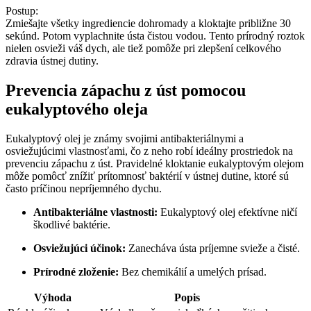
Postup:
Zmiešajte všetky ingrediencie dohromady a kloktajte približne 30
sekúnd. Potom vyplachnite ústa čistou vodou. Tento prírodný roztok
nielen osvieži váš dych, ale tiež pomôže pri zlepšení celkového
zdravia ústnej dutiny.
Prevencia zápachu z úst pomocou
eukalyptového oleja
Eukalyptový olej je známy svojimi antibakteriálnymi a
osviežujúcimi vlastnosťami, čo z neho robí ideálny prostriedok na
prevenciu zápachu z úst. Pravidelné kloktanie eukalyptovým olejom
môže pomôcť znížiť prítomnosť baktérií v ústnej dutine, ktoré sú
často príčinou nepríjemného dychu.
Antibakteriálne vlastnosti:
Eukalyptový olej efektívne ničí
škodlivé baktérie.
Osviežujúci účinok:
Zanecháva ústa príjemne svieže a čisté.
Prírodné zloženie:
Bez chemikálií a umelých prísad.
Výhoda
Popis