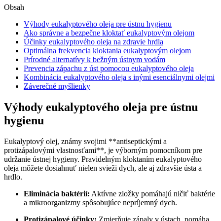
Obsah
Výhody eukalyptového oleja pre ústnu hygienu
Ako správne a bezpečne kloktať eukalyptovým olejom
Účinky eukalyptového oleja na zdravie hrdla
Optimálna frekvencia kloktania eukalyptovým olejom
Prírodné alternatívy k bežným ústnym vodám
Prevencia zápachu z úst pomocou eukalyptového oleja
Kombinácia eukalyptového oleja s inými esenciálnymi olejmi
Záverečné myšlienky
Výhody eukalyptového oleja pre ústnu
hygienu
Eukalyptový olej, známy svojimi **antiseptickými a
protizápalovými vlastnosťami**, je výborným pomocníkom pre
udržanie ústnej hygieny. Pravidelným kloktaním eukalyptového
oleja môžete dosiahnuť nielen svieži dych, ale aj zdravšie ústa a
hrdlo.
Eliminácia baktérií:
Aktívne zložky pomáhajú ničiť baktérie
a mikroorganizmy spôsobujúce nepríjemný dych.
Protizápalové účinky:
Zmierňuje zápaly v ústach, pomáha