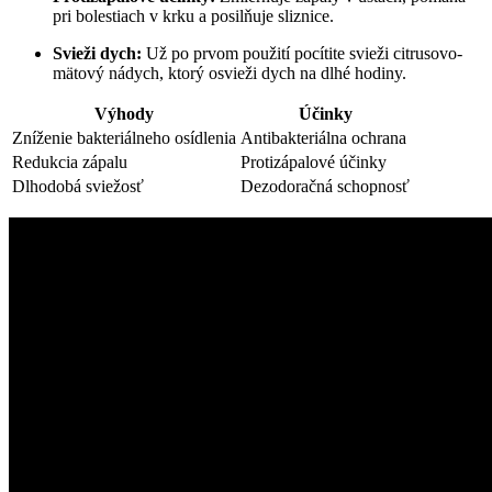
pri bolestiach v krku a posilňuje sliznice.
Svieži dych:
Už po prvom použití pocítite svieži citrusovo-
mätový nádych, ktorý osvieži dych na dlhé hodiny.
Výhody
Účinky
Zníženie bakteriálneho osídlenia
Antibakteriálna ochrana
Redukcia zápalu
Protizápalové účinky
Dlhodobá sviežosť
Dezodoračná schopnosť