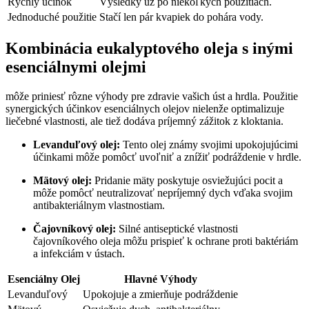
Rýchly účinok
Výsledky už po niekoľkých použitiach.
Jednoduché použitie
Stačí len pár kvapiek do pohára vody.
Kombinácia eukalyptového oleja s inými
esenciálnymi olejmi
môže priniesť rôzne výhody pre zdravie vašich úst a hrdla. Použitie
synergických účinkov esenciálnych olejov nielenže optimalizuje
liečebné vlastnosti, ale tiež dodáva príjemný zážitok z kloktania.
Levanduľový olej:
Tento olej známy svojimi upokojujúcimi
účinkami môže pomôcť uvoľniť a znížiť podráždenie v hrdle.
Mätový olej:
Pridanie mäty poskytuje osviežujúci pocit a
môže pomôcť neutralizovať nepríjemný dych vďaka svojim
antibakteriálnym vlastnostiam.
Čajovníkový olej:
Silné antiseptické vlastnosti
čajovníkového oleja môžu prispieť k ochrane proti baktériám
a infekciám v ústach.
Esenciálny Olej
Hlavné Výhody
Levanduľový
Upokojuje a zmierňuje podráždenie