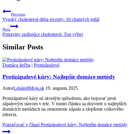
Previous
Vysoký cholesterol diéta recepty: 10 chutných jedál
Next
Potraviny znižujúce cholesterol: Top výber
Similar Posts
Domáca liečba
|
Protizápalové
Protizápalové kúry: Najlepšie domáce metódy
Autor
LekáreňMoja.sk
19. augusta 2025
Protizápalové kúry sú skvelým spôsobom, ako bojovať proti
zápalovým stavom v tele. V tomto článku sa dozviete o najlepších
domácich metódach na zmiernenie zápalu a zlepšenie celkového
zdravia.
Pokračovať v čítaní
Protizápalové kúry: Najlepšie domáce metódy