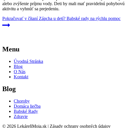
alebo zvýšenie príjmu vody. Deti by mali mať pravidelnú pohybovú
aktivitu a vyhnúť sa prejedeniu.
Pokračovať v čítaní
Zápcha u detí? Babské rady na rýchlu pomoc
Menu
Úvodná Stránka
Blog
O Nás
Kontakt
Blog
Choroby
Domáca liečba
Babské Rady
Zdravie
© 2026 LekáreňMoja.sk | Zásady ochrany osobných údajov