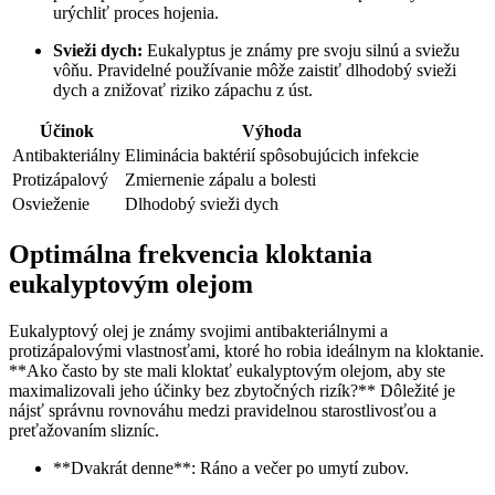
urýchliť proces hojenia.
Svieži dych:
Eukalyptus je známy pre svoju silnú a sviežu
vôňu. Pravidelné používanie môže zaistiť dlhodobý svieži
dych a znižovať riziko zápachu z úst.
Účinok
Výhoda
Antibakteriálny
Eliminácia baktérií spôsobujúcich infekcie
Protizápalový
Zmiernenie zápalu a bolesti
Osvieženie
Dlhodobý svieži dych
Optimálna frekvencia kloktania
eukalyptovým olejom
Eukalyptový olej je známy svojimi antibakteriálnymi a
protizápalovými vlastnosťami, ktoré ho robia ideálnym na kloktanie.
**Ako často by ste mali kloktať eukalyptovým olejom, aby ste
maximalizovali jeho účinky bez zbytočných rizík?** Dôležité je
nájsť správnu rovnováhu medzi pravidelnou starostlivosťou a
preťažovaním slizníc.
**Dvakrát denne**: Ráno a večer po umytí zubov.