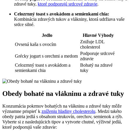
zdravé ‍tuky,
ktoré podporujú srdcové zdravie
.
Celozrnný toast s ⁤avokádom a⁤ semienkami chia:
​
Kombinácia​ zdravých tukov a vlákniny, ​ktorá⁣ udržiava ⁣vaše
srdce ⁤silné.
Jedlo
Hlavné Výhody
Znižuje LDL
Ovsená kaša ⁢s ovocím
cholesterol
Podporuje srdcové
Grécky jogurt s orechmi ⁢a medom
zdravie
Celozrnný ​toast s avokádom a⁤
Bohatý na zdravé⁢
semienkami ⁣chia
tuky
Obedy bohaté na vlákninu a zdravé​ tuky
Konzumácia pokrmov bohatých na vlákninu a zdravé tuky môže
významne prispieť ⁣k
zníženiu hladiny cholesterolu
.‍ Medzi takéto
obedy ​patria jedlá s obsahom strukovín, orechov,⁣ semienok a ​rýb.
Vyberte si‌ z nasledujúcich tipov a vytvorte chutné, výživné ⁢jedlá,
ktoré podporujú vaše zdravie: