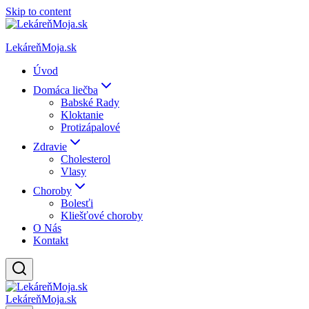
Skip to content
LekáreňMoja.sk
Úvod
Domáca liečba
Babské Rady
Kloktanie
Protizápalové
Zdravie
Cholesterol
Vlasy
Choroby
Bolesťi
Kliešťové choroby
O Nás
Kontakt
LekáreňMoja.sk