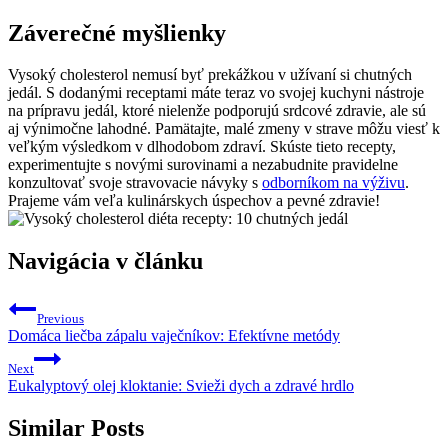
Záverečné myšlienky
Vysoký‌ cholesterol nemusí byť prekážkou v užívaní si chutných
jedál. S dodanými receptami máte teraz vo svojej kuchyni nástroje
na prípravu jedál,⁤ ktoré ⁤nielenže podporujú ​srdcové⁢ zdravie, ale sú
aj⁢ výnimočne⁤ lahodné. Pamätajte, malé⁣ zmeny ⁣v strave môžu viesť k
veľkým ⁤výsledkom v ‌dlhodobom zdraví. Skúste tieto recepty,
experimentujte s novými surovinami ‌a‌ nezabudnite pravidelne
konzultovať​ svoje stravovacie‍ návyky s
odborníkom na​ výživu
.
Prajeme vám veľa ⁢kulinárskych úspechov ⁣a pevné⁣ zdravie!
Navigácia v článku
Previous
Domáca liečba zápalu vaječníkov: Efektívne metódy
Next
Eukalyptový olej kloktanie: Svieži dych a zdravé hrdlo
Similar Posts