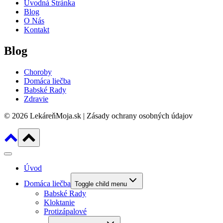
Úvodná Stránka
Blog
O Nás
Kontakt
Blog
Choroby
Domáca liečba
Babské Rady
Zdravie
© 2026 LekáreňMoja.sk | Zásady ochrany osobných údajov
Úvod
Domáca liečba
Toggle child menu
Babské Rady
Kloktanie
Protizápalové