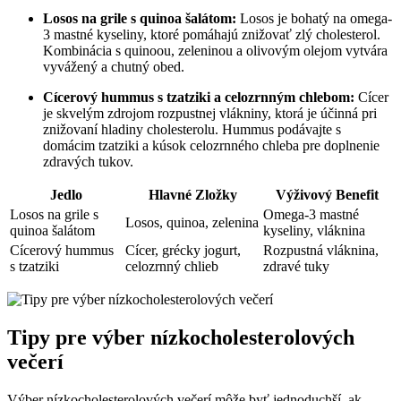
Losos na grile s quinoa​ šalátom:
Losos ⁢je bohatý‍ na omega-
3 mastné kyseliny,⁣ ktoré pomáhajú znižovať⁢ zlý cholesterol.​
Kombinácia s quinoou,⁢ zeleninou a ‍olivovým ​olejom vytvára⁢
vyvážený‌ a chutný ‍obed.
Cícerový ‌hummus s tzatziki a celozrnným chlebom:
⁣Cícer
je skvelým⁣ zdrojom rozpustnej vlákniny, ktorá je účinná pri
‌znižovaní hladiny cholesterolu. Hummus podávajte ⁢s
domácim tzatziki a‌ kúsok celozrnného chleba pre‍ doplnenie⁤
zdravých tukov.
Jedlo
Hlavné Zložky
Výživový⁤ Benefit
Losos na grile s
Omega-3‍ mastné
Losos, quinoa, ⁣zelenina
quinoa šalátom
kyseliny, vláknina
Cícerový hummus‍
Cícer, grécky jogurt,
Rozpustná vláknina,
s tzatziki
celozrnný chlieb
zdravé tuky
Tipy pre výber nízkocholesterolových⁢
večerí
Výber nízkocholesterolových večerí môže byť jednoduchší, ak