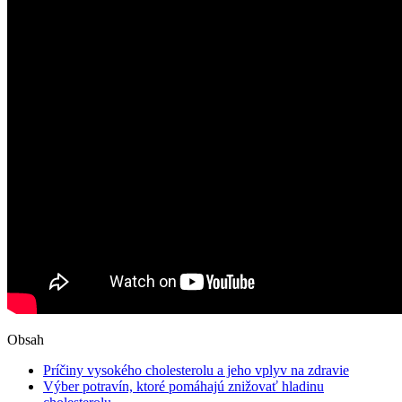
Obsah
Príčiny vysokého cholesterolu a jeho vplyv na zdravie
Výber potravín, ⁤ktoré⁣ pomáhajú znižovať hladinu