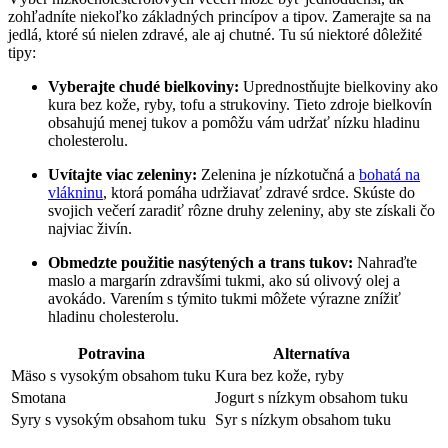
zohľadníte niekoľko základných princípov a tipov. Zamerajte ‍sa na
jedlá, ktoré sú nielen zdravé, ale aj chutné. Tu sú niektoré dôležité
tipy:
Vyberajte⁤ chudé bielkoviny:
Uprednostňujte​ bielkoviny⁣ ako
kura bez kože, ‌ryby, ⁢tofu a‌ strukoviny.‌ Tieto ​zdroje bielkovín
obsahujú ​menej tukov a pomôžu vám udržať nízku ​hladinu
⁤cholesterolu.
Uvítajte viac zeleniny:
Zelenina je nízkotučná a ⁣
bohatá na
vlákninu
, ktorá pomáha ⁣udržiavať zdravé srdce. Skúste do
svojich ⁣večerí ⁤zaradiť⁤ rôzne ⁣druhy zeleniny, aby ste získali čo
najviac živín.
Obmedzte použitie nasýtených a trans tukov:
Nahraďte
maslo a⁣ margarín zdravšími ​tukmi, ⁢ako⁣ sú olivový olej⁤ a
avokádo. Varením‍ s týmito tukmi‌ môžete výrazne znížiť
⁣hladinu cholesterolu.
Potravina
Alternatíva
Mäso s vysokým obsahom tuku
Kura bez kože, ryby
Smotana
Jogurt s⁣ nízkym‍ obsahom tuku
Syry s vysokým obsahom tuku
Syr s⁤ nízkym​ obsahom tuku