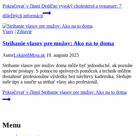
Pokračovať v čítaní
Dedíčne vysoký cholesterol a vegapure: 7
dôležitých informácií
Vlasy
|
Zdravie
Strihanie vlasov pre mužov: Ako na to doma
Autor
LekáreňMoja.sk
19. augusta 2025
Strihanie vlasov pre mužov doma môže byť jednoduché, ak poznáte
správne postupy. S pomocou správnych pomôcok a techník môžete
dosiahnuť profesionálne výsledky bez návštevy kaderníka. Sledujte
naše tipy a naučte sa strihať vlasy ako profesionál.
Pokračovať v čítaní
Strihanie vlasov pre mužov: Ako na to doma
Menu