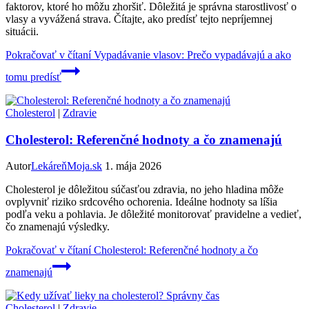
faktorov, ktoré ho môžu zhoršiť. Dôležitá je správna starostlivosť o
vlasy a vyvážená strava. Čítajte, ako predísť tejto nepríjemnej
situácii.
Pokračovať v čítaní
Vypadávanie vlasov: Prečo vypadávajú a ako
tomu predísť
Cholesterol
|
Zdravie
Cholesterol: Referenčné hodnoty a čo znamenajú
Autor
LekáreňMoja.sk
1. mája 2026
Cholesterol je dôležitou súčasťou zdravia, no jeho hladina môže
ovplyvniť riziko srdcového ochorenia. Ideálne hodnoty sa líšia
podľa veku a pohlavia. Je dôležité monitorovať pravidelne a vedieť,
čo znamenajú výsledky.
Pokračovať v čítaní
Cholesterol: Referenčné hodnoty a čo
znamenajú
Cholesterol
|
Zdravie