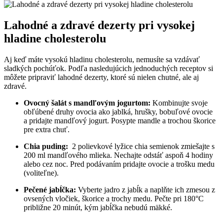
Lahodné a zdravé‌ dezerty pri vysokej
hladine cholesterolu
Aj keď máte vysokú hladinu⁢ cholesterolu, nemusíte sa vzdávať
sladkých pochúťok. ‍Podľa nasledujúcich jednoduchých receptov si
môžete pripraviť ‍lahodné dezerty, ktoré sú nielen chutné, ale aj
⁣zdravé.
Ovocný šalát s mandľovým jogurtom:
Kombinujte​ svoje‍
obľúbené druhy ovocia ako jablká, hrušky, bobuľové ovocie
⁢a pridajte mandľový jogurt. Posypte ​mandle a trochou ‍škorice
pre extra chuť.
Chia ⁣puding:
⁣ 2‍ polievkové lyžice‌ chia ​semienok zmiešajte s
200 ml⁢ mandľového mlieka. Nechajte odstáť aspoň 4 hodiny
alebo ⁢cez noc. Pred podávaním pridajte ovocie a trošku medu
(voliteľne).
Pečené jabĺčka:
⁣Vyberte jadro ⁣z‌ jabĺk⁢ a ​naplňte ich ‌zmesou z
ovsených vločiek, škorice a ⁣trochy medu. Pečte⁢ pri 180°C⁢
približne ‌20 minút, kým jabĺčka nebudú mäkké.