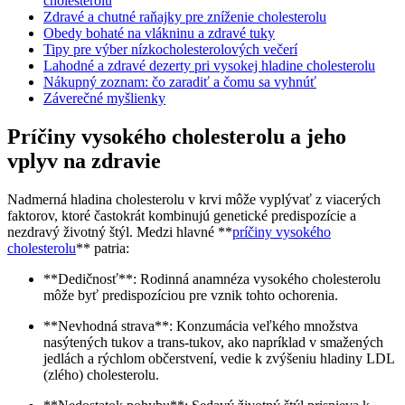
cholesterolu
Zdravé a ⁢chutné raňajky pre zníženie cholesterolu
Obedy bohaté na vlákninu a zdravé​ tuky
Tipy pre výber nízkocholesterolových⁢ večerí
Lahodné a zdravé‌ dezerty pri vysokej hladine cholesterolu
Nákupný zoznam: čo zaradiť a čomu sa vyhnúť
Záverečné myšlienky
Príčiny vysokého cholesterolu a jeho
vplyv na zdravie
Nadmerná ⁣hladina cholesterolu v ⁤krvi môže vyplývať z viacerých
faktorov, ktoré častokrát kombinujú ‍genetické⁣ predispozície ⁤a
nezdravý životný štýl. ⁢Medzi hlavné **
príčiny vysokého
cholesterolu
** ​patria:
**Dedičnosť**: Rodinná anamnéza ‍vysokého cholesterolu
môže byť predispozíciou pre vznik tohto ochorenia.
**Nevhodná strava**: Konzumácia veľkého množstva
nasýtených tukov a trans-tukov, ako napríklad v smažených ​
jedlách a rýchlom občerstvení, vedie k zvýšeniu hladiny ‍LDL
(zlého) ⁤cholesterolu.