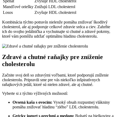
Špenát
Zvyšuje HDL cholesterol
Mandľové oriešky
Znižujú LDL cholesterol
Losos
Zvyšuje HDL ⁣cholesterol
Kombinácia týchto potravín nielenže pomáha ⁣znižovať škodlivý
cholesterol, ale aj podporuje celkové zdravie‍ srdca ⁣a ciev. Zahrňte
ich do ​svojho jedálnička a vychutnajte ⁤si chutné a ⁣zdravé⁤ pokrmy,⁣
ktoré vám pomôžu ⁣udržať⁤ optimálnu ⁢hladinu cholesterolu.
Zdravé a ⁢chutné raňajky pre zníženie
cholesterolu
Začnite svoj‍ deň so ‍zdravými voľbami, ktoré podporujú zníženie
cholesterolu. Pripravili sme pre vás ​niekoľko‌ inšpiratívnych
raňajkových jedál, ktoré sú ⁣nielen zdravé, ale ⁤aj chutné.
Vyberte ‌si z týchto výživných ⁣možností:
Ovsená ⁣kaša s ovocím:
Vysoký‌ obsah‍ rozpustnej vlákniny
pomáha znižovať hladinu “zlého” LDL cholesterolu.
Grécky jogurt ‌s orechmi a medom:
Bohatý​ na bielkoviny a