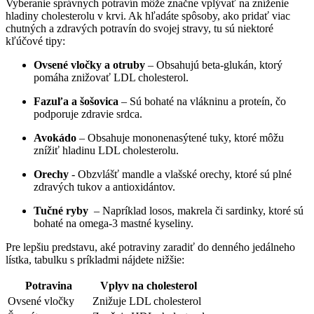
Vyberanie správnych potravín môže ‍značne vplývať na⁣ zníženie
hladiny cholesterolu v krvi. Ak hľadáte spôsoby, ako pridať viac
chutných a zdravých ​potravín do svojej stravy, tu sú⁣ niektoré
kľúčové tipy:
Ovsené ⁣vločky a otruby
– Obsahujú ‍beta-glukán, ktorý⁤
pomáha znižovať LDL cholesterol.
Fazuľa a šošovica
– Sú‍ bohaté⁣ na vlákninu⁤ a proteín, čo⁤
podporuje zdravie srdca.
Avokádo
– Obsahuje mononenasýtené ‌tuky, ktoré‌ môžu‍
znížiť⁢ hladinu LDL cholesterolu.
Orechy
⁤- Obzvlášť mandle a vlašské orechy, ktoré sú plné
zdravých tukov a antioxidántov.
Tučné ryby
⁤ – Napríklad​ losos, makrela či sardinky, ktoré sú
bohaté na omega-3 mastné kyseliny.
Pre lepšiu predstavu, ‌aké potraviny ⁣zaradiť ⁣do‍ denného jedálneho ​
lístka, tabulku s príkladmi nájdete nižšie:
Potravina
Vplyv na cholesterol
Ovsené vločky
Znižuje LDL cholesterol