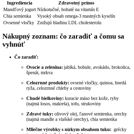
Ingrediencia
Zdravotný prínos
Mandľový jogurt
Nízkotučné,⁣ bohaté na vitamín E
Chia‌ semienka
Vysoký ​obsah⁤ omega-3 mastných kyselín
Ovsenné ‌vločky
Znižujú hladinu LDL cholesterolu
Nákupný zoznam: čo zaradiť a čomu sa
vyhnúť
Čo zaradiť:
Ovocie a zelenina:
jablká, bobule, ⁤avokádo,‍ brokolica,
špenát, mrkva
Celozrnné produkty:
⁣ovsené vločky, quinoa, hnedá
ryža, celozrnné chleby ⁤a cestoviny
Chudé bielkoviny:
kuracie mäso bez ⁢kože, ryby
(najmä losos, makrela), tofu, ⁤strukoviny
Zdravé tuky:
olivový olej,‍ ľanové semienka, orechy​
(najmä mandle a⁣ vlašské orechy), chia semienka
Mliečne výrobky s nízkym obsahom ⁤tuku:
‌ grécky