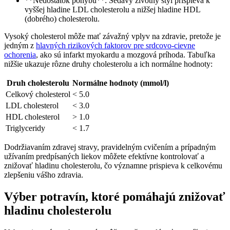
**Nedostatok pohybu**:​ Sedavý⁤ životný štýl​ prispieva k
vyššej hladine LDL cholesterolu a ‌nižšej hladine HDL
(dobrého) cholesterolu.
Vysoký ⁢cholesterol môže⁤ mať závažný ​vplyv na zdravie,⁢ pretože je
⁢jedným z
hlavných rizikových faktorov pre srdcovo-cievne
ochorenia
, ako sú infarkt myokardu a mozgová príhoda. ‌Tabuľka
nižšie ukazuje rôzne druhy cholesterolu ‍a ich ⁤normálne hodnoty:
Druh cholesterolu
Normálne hodnoty (mmol/l)
Celkový ​cholesterol
< 5.0
LDL cholesterol
< 3.0
HDL cholesterol
> 1.0
Triglyceridy
< 1.7
Dodržiavaním zdravej stravy, pravidelným⁢ cvičením a prípadným
užívaním predpísaných liekov​ môžete‌ efektívne kontrolovať a
znižovať hladinu‌ cholesterolu, čo významne prispieva k celkovému
zlepšeniu ⁤vášho zdravia.
Výber potravín, ⁤ktoré⁣ pomáhajú znižovať
hladinu cholesterolu