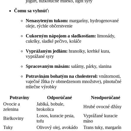
jogurt, nízkotučné mlieko, ⁤light syry
Čomu sa vyhnúť:
Nenasyteným tukom:
margaríny, hydrogenované
oleje, rýchle občerstvenie
Cukorným nápojom a sladkostiam:
limonády,
‍cukríky, sladké pečivo, koláče
Vyprážaným jedlám:
hranolky, krehké kura,⁤
vyprážané syry
Spracovaným mäsám:
salámy,‍ párky, slanina
Potravinám ‌bohatým na cholesterol:
vnútornosti,
vaječné žĺtka (v obmedzenom množstve), plnotučné
mliečne ⁤výrobky
Potraviny
Odporúčané
Neodporúčané
Ovocie ​a
Jablká, bobule,
Hrubé ovocné džúsy
zelenina
brokolica
Losos, ‍kuracie​ prsia,
Vyprážané kuracie
Bielkoviny
tofu
mäso
Tuky
Olivový olej, avokádo
Trans tuky, margarín