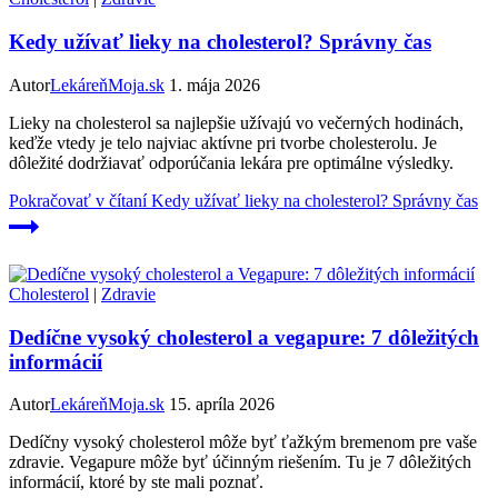
Kedy užívať lieky na cholesterol? Správny čas
Autor
LekáreňMoja.sk
1. mája 2026
Lieky na cholesterol sa najlepšie užívajú vo večerných hodinách,
keďže vtedy je telo najviac aktívne pri tvorbe cholesterolu. Je
dôležité dodržiavať odporúčania lekára pre optimálne výsledky.
Pokračovať v čítaní
Kedy užívať lieky na cholesterol? Správny čas
Cholesterol
|
Zdravie
Dedíčne vysoký cholesterol a vegapure: 7 dôležitých
informácií
Autor
LekáreňMoja.sk
15. apríla 2026
Dedíčny vysoký cholesterol môže byť ťažkým bremenom pre vaše
zdravie. Vegapure môže byť účinným riešením. Tu je 7 dôležitých
informácií, ktoré by ste mali poznať.