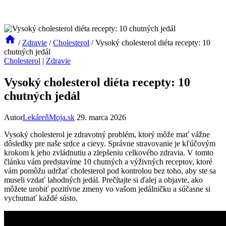
/
Zdravie
/
Cholesterol
/
Vysoký cholesterol diéta recepty: 10
chutných jedál
Cholesterol
|
Zdravie
Vysoký cholesterol diéta recepty: 10
chutných jedál
Autor
LekáreňMoja.sk
29. marca 2026
Vysoký cholesterol je zdravotný‌ problém, ktorý môže mať⁤ vážne
dôsledky pre naše srdce a cievy.⁢ Správne stravovanie je kľúčovým
krokom k jeho zvládnutiu a ⁤zlepšeniu celkového zdravia. V⁤ tomto
článku vám ‌predstavíme 10 chutných a ⁤výživných receptov, ktoré
vám pomôžu udržať cholesterol pod kontrolou bez toho, aby ste sa
museli vzdať⁢ lahodných jedál. Prečítajte si ďalej a⁢ objavte, ako‍
môžete ‍urobiť pozitívne zmeny ⁣vo vašom⁤ jedálničku⁤ a súčasne si
vychutnať každé sústo.