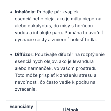
Inhalácia:
Pridajte pár kvapiek
esenciálneho oleja, ako je mäta pieporná
alebo eukalyptus, do misy s horúcou
vodou a inhalujte paru. Pomáha to uvoľniť
dýchacie cesty a zmierniť bolesť hrdla.
Diffúzor:
Používajte difuzér na rozptýlenie
esenciálnych olejov, ako je levanduľa
alebo harmanček, vo vašom prostredí.
Toto môže prispieť k zníženiu stresu a
nevoľnosti, čo často vedie k pocitu na
zvracanie.
Esenciálny
Účinok