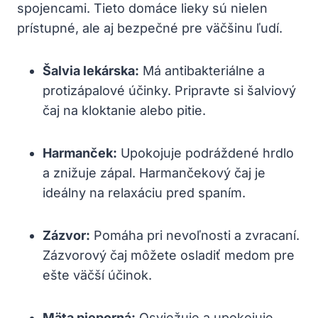
spojencami. Tieto domáce lieky sú nielen
prístupné, ale aj bezpečné pre väčšinu ľudí.
Šalvia lekárska:
Má antibakteriálne a
protizápalové účinky. Pripravte si šalviový
čaj na kloktanie alebo pitie.
Harmanček:
Upokojuje podráždené hrdlo
a znižuje zápal. Harmančekový čaj je
ideálny na relaxáciu pred spaním.
Zázvor:
Pomáha pri nevoľnosti a zvracaní.
Zázvorový čaj môžete osladiť medom pre
ešte väčší účinok.
Mäta pieporná:
Osviežuje a upokojuje