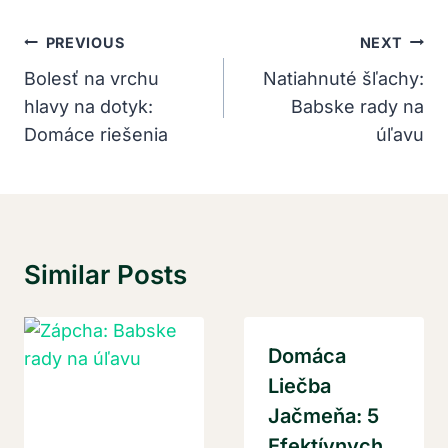
Navigácia
PREVIOUS
NEXT
V
Bolesť na vrchu
Natiahnuté šľachy:
hlavy na dotyk:
Babske rady na
Článku
Domáce riešenia
úľavu
Similar Posts
Domáca
Liečba
Jačmeňa: 5
Efektívnych