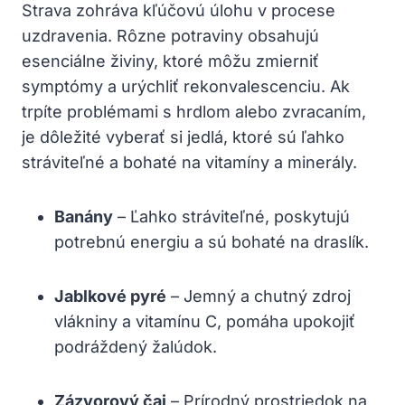
Strava zohráva kľúčovú úlohu v procese
uzdravenia. Rôzne potraviny obsahujú
esenciálne živiny, ktoré môžu zmierniť
symptómy a urýchliť rekonvalescenciu. Ak
trpíte problémami s hrdlom alebo zvracaním,
je dôležité vyberať si jedlá, ktoré sú ľahko
stráviteľné a bohaté na vitamíny a minerály.
Banány
– Ľahko stráviteľné, poskytujú
potrebnú energiu a sú bohaté na draslík.
Jablkové pyré
– Jemný a chutný zdroj
vlákniny a vitamínu C, pomáha upokojiť
podráždený žalúdok.
Zázvorový čaj
– Prírodný prostriedok na