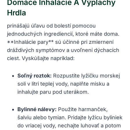
Domáce Inhalácie A Výplachy
Hrdla
prinášajú úľavu od bolestí pomocou
jednoduchých ingrediencií, ktoré máte doma.
**Inhalácie pary** sú účinné pri zmiernení
dráždivých symptómov a uvoľnení dýchacích
ciest. Vyskúšajte napríklad:
Soľný roztok:
Rozpustite lyžičku morskej
soli v litri teplej vody, naplňte misku a
inhalujte paru pod uterákom.
Bylinné nálevy:
Použite harmanček,
šalviu alebo tymian. Pridajte lyžicu byliniek
do vriacej vody, nechajte luhovať a potom