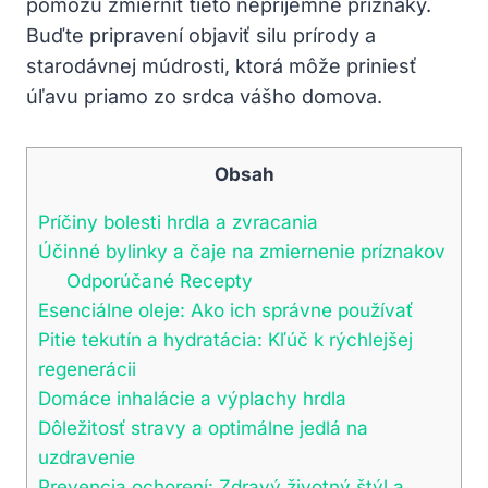
pomôžu zmierniť tieto nepríjemné príznaky.
Buďte pripravení objaviť silu prírody a
starodávnej múdrosti, ktorá môže priniesť
úľavu priamo zo srdca vášho domova.
Obsah
Príčiny bolesti hrdla a zvracania
Účinné bylinky a čaje na zmiernenie príznakov
Odporúčané Recepty
Esenciálne oleje: Ako ich správne používať
Pitie tekutín a hydratácia: Kľúč k rýchlejšej
regenerácii
Domáce inhalácie a výplachy hrdla
Dôležitosť stravy a optimálne jedlá na
uzdravenie
Prevencia ochorení: Zdravý životný štýl a