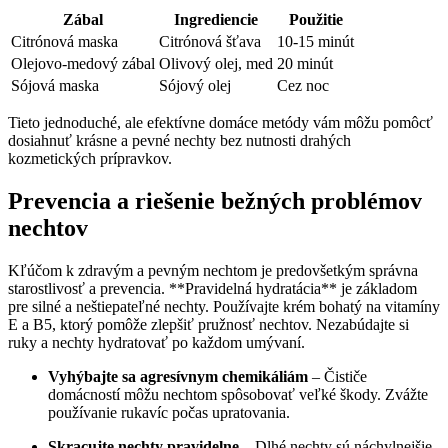
Zábal
Ingrediencie
Použitie
Citrónová maska
Citrónová šťava
10-15 minút
Olejovo-medový zábal
Olivový olej, med
20 minút
Sójová maska
Sójový olej
Cez noc
Tieto jednoduché, ale efektívne domáce metódy vám môžu pomôcť
dosiahnuť krásne a pevné nechty bez nutnosti drahých
kozmetických prípravkov.
Prevencia a riešenie bežných problémov
nechtov
Kľúčom k zdravým a pevným nechtom je predovšetkým správna
starostlivosť a prevencia. **Pravidelná hydratácia** je základom
pre silné a neštiepateľné nechty. Používajte krém bohatý na vitamíny
E a B5, ktorý pomôže zlepšiť pružnosť nechtov. Nezabúdajte si
ruky a nechty hydratovať po každom umývaní.
Vyhýbajte sa agresívnym chemikáliám
– Čističe
domácností môžu nechtom spôsobovať veľké škody. Zvážte
používanie rukavíc počas upratovania.
Skracujte nechty pravidelne
– Dlhé nechty sú náchylnejšie