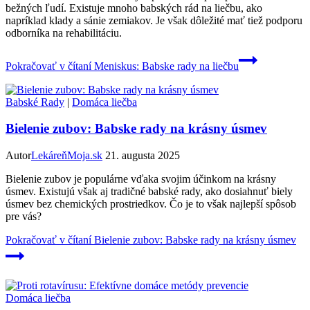
bežných ľudí. Existuje mnoho babských rád na liečbu, ako
napríklad klady a sánie zemiakov. Je však dôležité mať tiež podporu
odborníka na rehabilitáciu.
Pokračovať v čítaní
Meniskus: Babske rady na liečbu
Babské Rady
|
Domáca liečba
Bielenie zubov: Babske rady na krásny úsmev
Autor
LekáreňMoja.sk
21. augusta 2025
Bielenie zubov je populárne vďaka svojim účinkom na krásny
úsmev. Existujú však aj tradičné babské rady, ako dosiahnuť biely
úsmev bez chemických prostriedkov. Čo je to však najlepší spôsob
pre vás?
Pokračovať v čítaní
Bielenie zubov: Babske rady na krásny úsmev
Domáca liečba