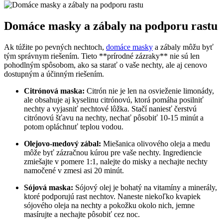
Domáce masky a zábaly na podporu rastu
Ak túžite po pevných nechtoch,
domáce masky
a zábaly môžu byť
tým správnym riešením. Tieto **prírodné zázraky** nie sú len
pohodlným spôsobom, ako sa starať o vaše nechty, ale aj cenovo
dostupným a účinným riešením.
Citrónová maska:
Citrón nie je len na osvieženie limonády,
ale obsahuje aj kyselinu citrónovú, ktorá pomáha posilniť
nechty a vyjasniť nechtové lôžka. Stačí naniesť čerstvú
citrónovú šťavu na nechty, nechať pôsobiť 10-15 minút a
potom opláchnuť teplou vodou.
Olejovo-medový zábal:
Miešanica olivového oleja a medu
môže byť zázračnou kúrou pre vaše nechty. Ingrediencie
zmiešajte v pomere 1:1, nalejte do misky a nechajte nechty
namočené v zmesi asi 20 minút.
Sójová maska:
Sójový olej je bohatý na vitamíny a minerály,
ktoré podporujú rast nechtov. Naneste niekoľko kvapiek
sójového oleja na nechty a pokožku okolo nich, jemne
masírujte a nechajte pôsobiť cez noc.