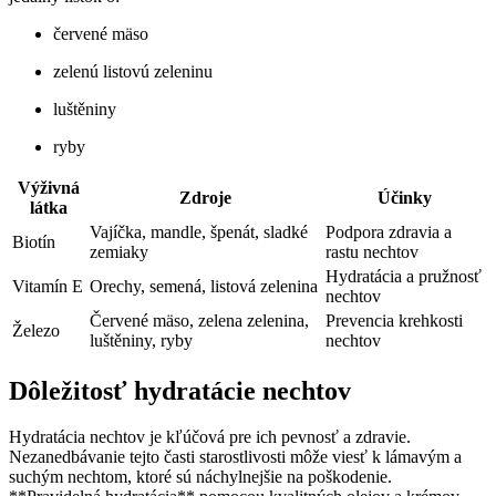
červené mäso
zelenú listovú zeleninu
luštěniny
ryby
Výživná
Zdroje
Účinky
látka
Vajíčka, mandle, špenát, sladké
Podpora zdravia a
Biotín
zemiaky
rastu nechtov
Hydratácia a pružnosť
Vitamín E
Orechy, semená, listová zelenina
nechtov
Červené mäso, zelena zelenina,
Prevencia krehkosti
Železo
luštěniny, ryby
nechtov
Dôležitosť hydratácie nechtov
Hydratácia nechtov je kľúčová pre ich pevnosť a zdravie.
Nezanedbávanie tejto časti starostlivosti môže viesť k lámavým a
suchým nechtom, ktoré sú náchylnejšie na poškodenie.