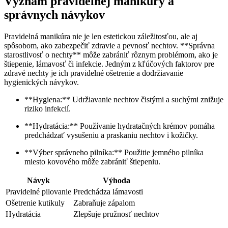
Význam pravidelnej manikúry a
správnych návykov
Pravidelná manikúra nie je len estetickou záležitosťou, ale aj
spôsobom, ako zabezpečiť zdravie a pevnosť nechtov. **Správna
starostlivosť o nechty** môže zabrániť rôznym problémom, ako je
štiepenie, lámavosť či infekcie. Jedným z kľúčových faktorov pre
zdravé nechty je ich pravidelné ošetrenie a dodržiavanie
hygienických návykov.
**Hygiena:** Udržiavanie nechtov čistými a suchými znižuje
riziko infekcií.
**Hydratácia:** Používanie hydratačných krémov pomáha
predchádzať vysušeniu a praskaniu nechtov i kožičky.
**Výber správneho pilníka:** Použitie jemného pilníka
miesto kovového môže zabrániť štiepeniu.
Návyk
Výhoda
Pravidelné pilovanie
Predchádza lámavosti
Ošetrenie kutikuly
Zabraňuje zápalom
Hydratácia
Zlepšuje pružnosť nechtov