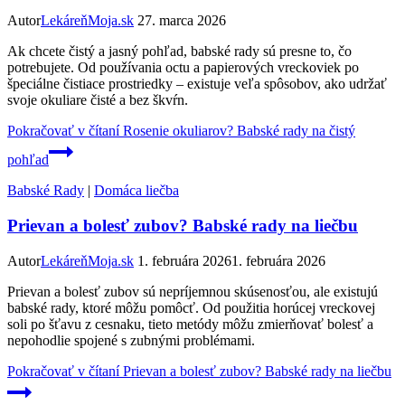
Autor
LekáreňMoja.sk
27. marca 2026
Ak chcete čistý a jasný pohľad, babské rady sú presne to, čo
potrebujete. Od používania octu a papierových vreckoviek po
špeciálne čistiace prostriedky – existuje veľa spôsobov, ako udržať
svoje okuliare čisté a bez škvŕn.
Pokračovať v čítaní
Rosenie okuliarov? Babské rady na čistý
pohľad
Babské Rady
|
Domáca liečba
Prievan a bolesť zubov? Babské rady na liečbu
Autor
LekáreňMoja.sk
1. februára 2026
1. februára 2026
Prievan a bolesť zubov sú nepríjemnou skúsenosťou, ale existujú
babské rady, ktoré môžu pomôcť. Od použitia horúcej vreckovej
soli po šťavu z cesnaku, tieto metódy môžu zmierňovať bolesť a
nepohodlie spojené s zubnými problémami.
Pokračovať v čítaní
Prievan a bolesť zubov? Babské rady na liečbu