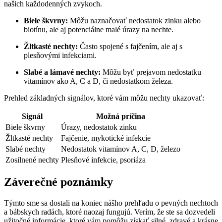
našich každodenných zvykoch.
Biele škvrny:
Môžu naznačovať nedostatok zinku alebo
biotínu, ale aj potenciálne malé úrazy na nechte.
Žltkasté nechty:
Často spojené s fajčením, ale aj s
plesňovými infekciami.
Slabé a lámavé nechty:
Môžu byť prejavom nedostatku
vitamínov ako A, C a D, či nedostatkom železa.
Prehled základných signálov, ktoré vám môžu nechty ukazovať:
Signál
Možná príčina
Biele škvrny
Úrazy, nedostatok zinku
Žltkasté nechty
Fajčenie, mykotické infekcie
Slabé nechty
Nedostatok vitamínov A, C, D, železo
Zosilnené nechty
Plesňové infekcie, psoriáza
Záverečné poznámky
Týmto sme sa dostali na koniec nášho prehľadu o pevných nechtoch
a bábskych radách, ktoré naozaj fungujú. Verím, že ste sa dozvedeli
užitočné informácie, ktoré vám pomôžu získať silné, zdravé a krásne