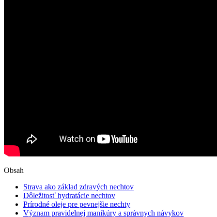
Obsah
Strava ako základ zdravých nechtov
Dôležitosť hydratácie nechtov
Prírodné oleje pre pevnejšie nechty
Význam pravidelnej manikúry a správnych návykov