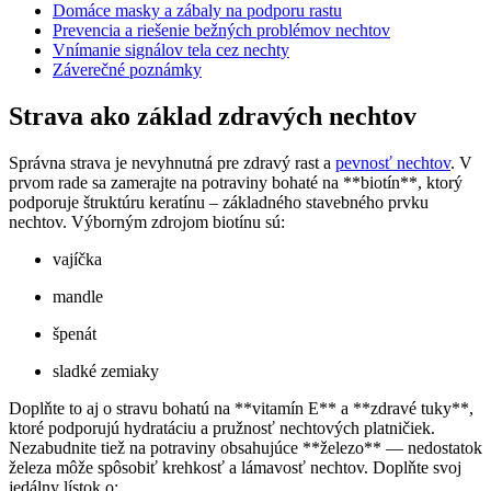
Domáce masky a zábaly na podporu rastu
Prevencia a riešenie bežných problémov nechtov
Vnímanie signálov tela cez nechty
Záverečné poznámky
Strava ako základ zdravých nechtov
Správna strava je nevyhnutná pre zdravý rast a
pevnosť nechtov
. V
prvom rade sa zamerajte na potraviny bohaté na **biotín**, ktorý
podporuje štruktúru keratínu – základného stavebného prvku
nechtov. Výborným zdrojom biotínu sú:
vajíčka
mandle
špenát
sladké zemiaky
Doplňte to aj o stravu bohatú na **vitamín E** a **zdravé tuky**,
ktoré podporujú hydratáciu a pružnosť nechtových platničiek.
Nezabudnite tiež na potraviny obsahujúce **železo** — nedostatok
železa môže spôsobiť krehkosť a lámavosť nechtov. Doplňte svoj
jedálny lístok o: