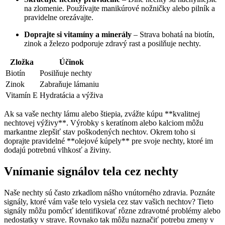
na zlomenie. Používajte manikúrové nožničky alebo pilník a
pravidelne orezávajte.
Doprajte si vitamíny a minerály
– Strava bohatá na biotín,
zinok a železo podporuje zdravý rast a posilňuje nechty.
Zložka
Účinok
Biotín
Posilňuje nechty
Zinok
Zabraňuje lámaniu
Vitamín E
Hydratácia a výživa
Ak sa vaše nechty lámu alebo štiepia, zvážte kúpu **kvalitnej
nechtovej výživy**. Výrobky s keratínom alebo kalciom môžu
markantne zlepšiť stav poškodených nechtov. Okrem toho si
doprajte pravidelné **olejové kúpely** pre svoje nechty, ktoré im
dodajú potrebnú vlhkosť a živiny.
Vnímanie signálov tela cez nechty
Naše nechty sú často zrkadlom nášho vnútorného zdravia. Poznáte
signály, ktoré vám vaše telo vysiela cez stav vašich nechtov? Tieto
signály môžu pomôcť identifikovať rôzne zdravotné problémy alebo
nedostatky v strave. Rovnako tak môžu naznačiť potrebu zmeny v