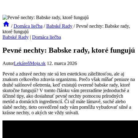
/
Domáca liečba
/
Babské Rady
/
Pevné nechty: Babske rady,
ktoré fungujú
Babské Rady
|
Domáca liečba
Pevné nechty: Babske rady, ktoré fungujú
Autor
LekáreňMoja.sk
12. marca 2026
Pevné a zdravé nechty nie sú len estetickou záležitosťou, ale aj
znakom celkového zdravia organizmu. Prečo však míňať peniaze na
drahé salónové ošetrenia, keď existujú overené babske rady, ktoré
skutočne fungujú? V tomto článku vám prezradíme jednoduché a
účinné tipy, ako dosiahnuť pevné nechty pomocou prírodných
metód a domácich ingrediencií. Či už máte lámavé, suché alebo
slabé nechty, tieto osvedčené rady vám pomôžu vybudovať silné a
krásne nechty, o akých ste vždy snívali.