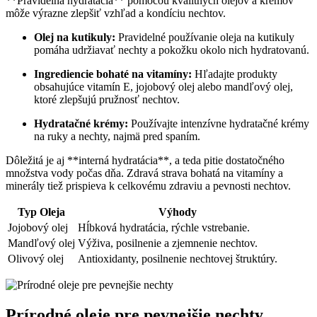
**Pravidelná hydratácia** pomocou kvalitných olejov a krémov
môže výrazne zlepšiť vzhľad a kondíciu nechtov.
Olej na kutikuly:
Pravidelné používanie oleja na kutikuly
pomáha udržiavať nechty a pokožku okolo nich hydratovanú.
Ingrediencie bohaté na vitamíny:
Hľadajte produkty
obsahujúce vitamín E, jojobový olej alebo mandľový olej,
ktoré zlepšujú pružnosť nechtov.
Hydratačné krémy:
Používajte intenzívne hydratačné krémy
na ruky a nechty, najmä pred spaním.
Dôležitá je aj **interná hydratácia**, a teda pitie dostatočného
množstva vody počas dňa. Zdravá strava bohatá na vitamíny a
minerály tiež prispieva k celkovému zdraviu a pevnosti nechtov.
Typ Oleja
Výhody
Jojobový olej
Hĺbková hydratácia, rýchle vstrebanie.
Mandľový olej
Výživa, posilnenie a zjemnenie nechtov.
Olivový olej
Antioxidanty, posilnenie nechtovej štruktúry.
Prírodné oleje pre pevnejšie nechty