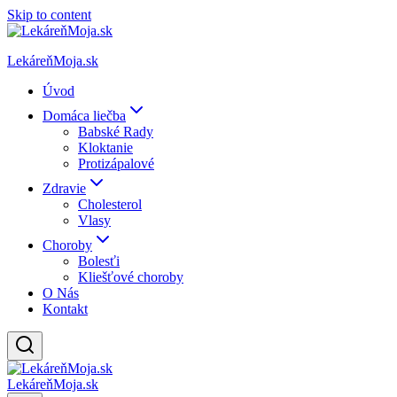
Skip to content
LekáreňMoja.sk
Úvod
Domáca liečba
Babské Rady
Kloktanie
Protizápalové
Zdravie
Cholesterol
Vlasy
Choroby
Bolesťi
Kliešťové choroby
O Nás
Kontakt
LekáreňMoja.sk