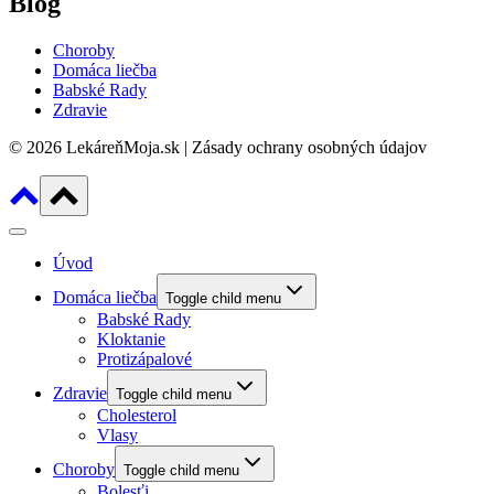
Blog
Choroby
Domáca liečba
Babské Rady
Zdravie
© 2026 LekáreňMoja.sk | Zásady ochrany osobných údajov
Úvod
Domáca liečba
Toggle child menu
Babské Rady
Kloktanie
Protizápalové
Zdravie
Toggle child menu
Cholesterol
Vlasy
Choroby
Toggle child menu
Bolesťi