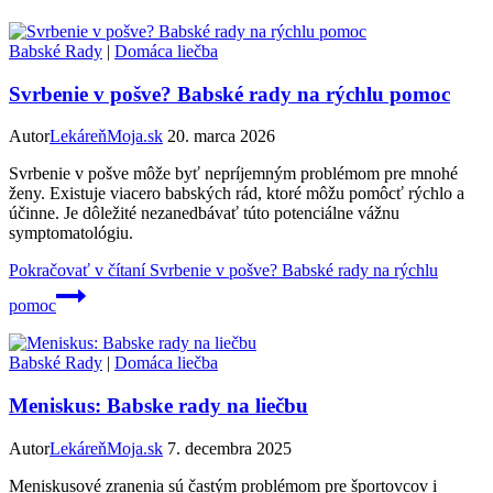
Babské Rady
|
Domáca liečba
Svrbenie v pošve? Babské rady na rýchlu pomoc
Autor
LekáreňMoja.sk
20. marca 2026
Svrbenie v pošve môže byť nepríjemným problémom pre mnohé
ženy. Existuje viacero babských rád, ktoré môžu pomôcť rýchlo a
účinne. Je dôležité nezanedbávať túto potenciálne vážnu
symptomatológiu.
Pokračovať v čítaní
Svrbenie v pošve? Babské rady na rýchlu
pomoc
Babské Rady
|
Domáca liečba
Meniskus: Babske rady na liečbu
Autor
LekáreňMoja.sk
7. decembra 2025
Meniskusové zranenia sú častým problémom pre športovcov i