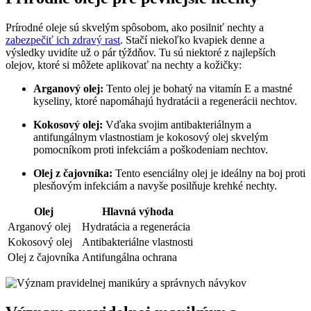
Prírodné oleje sú skvelým spôsobom, ako posilniť nechty a
zabezpečiť ich zdravý rast
. Stačí niekoľko kvapiek denne a
výsledky uvidíte už o pár týždňov. Tu sú niektoré z najlepších
olejov, ktoré si môžete aplikovať na nechty a kožičky:
Arganový olej:
Tento olej je bohatý na vitamín E a mastné
kyseliny, ktoré napomáhajú hydratácii a regenerácii nechtov.
Kokosový olej:
Vďaka svojim antibakteriálnym a
antifungálnym vlastnostiam je kokosový olej skvelým
pomocníkom proti infekciám a poškodeniam nechtov.
Olej z čajovníka:
Tento esenciálny olej je ideálny na boj proti
plesňovým infekciám a navyše posilňuje krehké nechty.
Olej
Hlavná výhoda
Arganový olej
Hydratácia a regenerácia
Kokosový olej
Antibakteriálne vlastnosti
Olej z čajovníka
Antifungálna ochrana