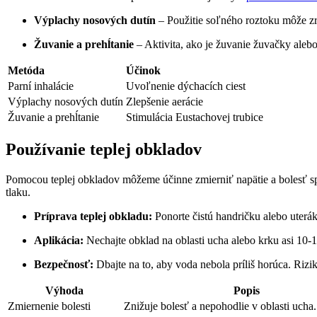
Výplachy nosových dutín
– Použitie soľného roztoku môže zr
Žuvanie a prehĺtanie
– Aktivita, ako je žuvanie žuvačky alebo
Metóda
Účinok
Parní inhalácie
Uvoľnenie dýchacích ciest
Výplachy nosových dutín
Zlepšenie aerácie
Žuvanie a prehĺtanie
Stimulácia Eustachovej trubice
Používanie teplej obkladov
Pomocou teplej obkladov môžeme účinne zmierniť napätie a bolesť sp
tlaku.
Príprava teplej obkladu:
Ponorte čistú handričku alebo uterá
Aplikácia:
Nechajte obklad na oblasti ucha alebo krku asi 10-
Bezpečnosť:
Dbajte na to, aby voda nebola príliš horúca. Rizi
Výhoda
Popis
Zmiernenie bolesti
Znižuje bolesť a nepohodlie v oblasti ucha.