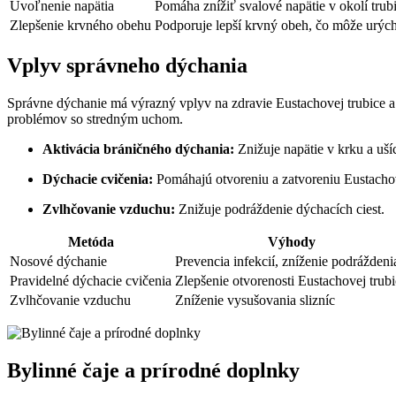
Uvoľnenie napätia
Pomáha znížiť svalové napätie v okolí trubi
Zlepšenie krvného obehu
Podporuje lepší krvný obeh, čo môže urýchl
Vplyv správneho dýchania
Správne dýchanie má výrazný vplyv na zdravie Eustachovej trubice a
problémov so stredným uchom.
Aktivácia bráničného dýchania:
Znižuje napätie v krku a uší
Dýchacie cvičenia:
Pomáhajú otvoreniu a zatvoreniu Eustachov
Zvlhčovanie vzduchu:
Znižuje podráždenie dýchacích ciest.
Metóda
Výhody
Nosové dýchanie
Prevencia infekcií, zníženie podráždeni
Pravidelné dýchacie cvičenia
Zlepšenie otvorenosti Eustachovej trub
Zvlhčovanie vzduchu
Zníženie vysušovania slizníc
Bylinné čaje a prírodné doplnky