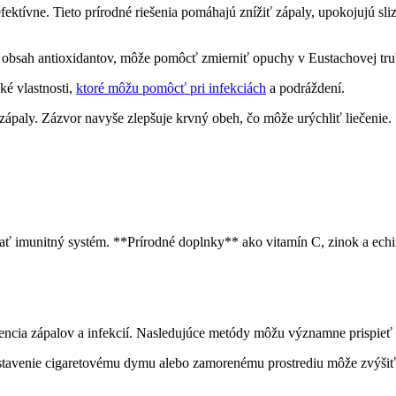
tívne. Tieto prírodné riešenia pomáhajú znížiť zápaly, upokojujú sliz
 obsah antioxidantov, môže pomôcť zmierniť opuchy v Eustachovej trub
é vlastnosti,
ktoré môžu pomôcť pri infekciách
a podráždení.
zápaly. Zázvor navyše zlepšuje krvný obeh, čo môže urýchliť liečenie.
ovať imunitný systém. **Prírodné doplnky** ako vitamín C, zinok a ech
encia zápalov a infekcií. Nasledujúce metódy môžu významne prispieť 
avenie cigaretovému dymu alebo zamorenému prostrediu môže zvýšiť ri