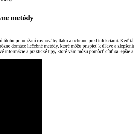
ívne metódy
ú úlohu pri udržaní rovnováhy tlaku a ochrane pred infekciami. Keď tá
zne domáce liečebné metódy, ktoré môžu prispieť k úľave a zlepšeniu 
 informácie a praktické tipy, ktoré vám môžu pomôcť cítiť sa lepšie 