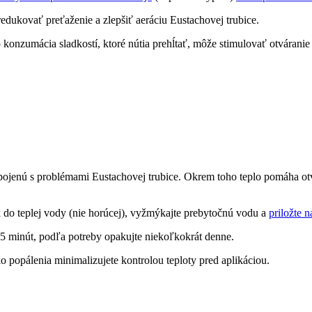
edukovať preťaženie a zlepšiť aeráciu Eustachovej trubice.
 konzumácia sladkostí, ktoré nútia prehĺtať, môže stimulovať otváranie 
ojenú s problémami Eustachovej trubice. Okrem toho teplo pomáha otvo
k do teplej vody (nie horúcej), vyžmýkajte prebytočnú vodu a
priložte 
15 minút, podľa potreby opakujte niekoľkokrát denne.
ko popálenia minimalizujete kontrolou teploty pred aplikáciou.