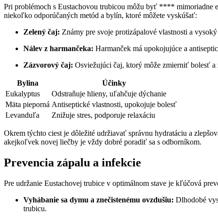
Pri problémoch s Eustachovou trubicou môžu byť **** mimoriadne efek
niekoľko odporúčaných metód a bylín, ktoré môžete vyskúšať:
Zelený čaj:
Známy pre svoje protizápalové vlastnosti a vysoký
Nálev z harmančeka:
Harmanček má upokojujúce a antiseptick
Zázvorový čaj:
Osviežujúci čaj, ktorý môže zmierniť bolesť a 
Bylina
Účinky
Eukalyptus
Odstraňuje hlieny, uľahčuje dýchanie
Mäta pieporná
Antiseptické vlastnosti, upokojuje bolesť
Levanduľa
Znižuje stres, podporuje relaxáciu
Okrem týchto ciest je dôležité udržiavať správnu hydratáciu a zlepš
akejkoľvek novej liečby je vždy dobré poradiť sa s odborníkom.
Prevencia zápalu a infekcie
Pre udržanie Eustachovej trubice v optimálnom stave je kľúčová prev
Vyhábanie sa dymu a znečistenému ovzdušiu:
Dlhodobé vyst
trubicu.