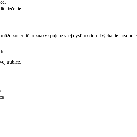
ce.
iť liečenie.
 môže zmierniť príznaky spojené s jej dysfunkciou. Dýchanie nosom je
ch.
ej trubice.
a
ice