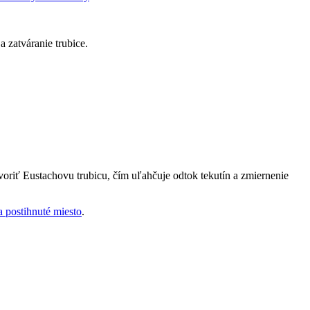
a zatváranie trubice.
riť Eustachovu trubicu, čím uľahčuje odtok tekutín a zmiernenie
na postihnuté miesto
.