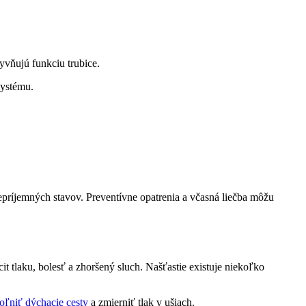
yvňujú funkciu trubice.
systému.
ríjemných stavov. Preventívne opatrenia a včasná liečba môžu
tlaku, bolesť a zhoršený sluch. Našťastie existuje niekoľko
ľniť dýchacie cesty
a zmierniť tlak v ušiach.