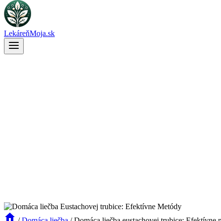
LekáreňMoja.sk
/
Domáca liečba
/
Domáca liečba eustachovej trubice: Efektívne