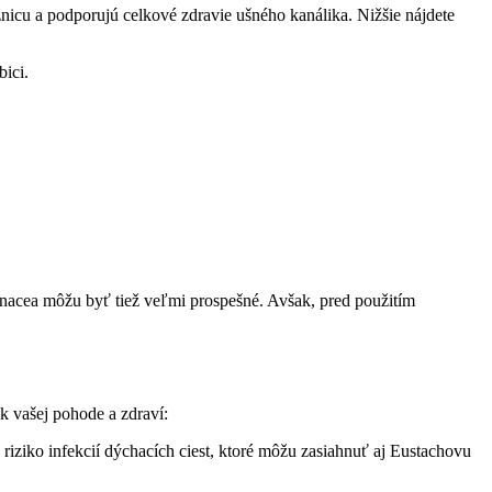
nicu a podporujú celkové zdravie ušného kanálika. Nižšie nájdete
ici.
inacea môžu byť tiež veľmi prospešné. Avšak, pred použitím
k vašej pohode a zdraví:
ziko infekcií dýchacích ciest, ktoré môžu zasiahnuť aj Eustachovu