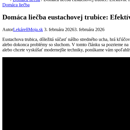
Domáca liečba
Domáca liečba eustachovej trubice: Efekt
Autor
LekáreňMoja.sk
3. februára 2026
3. februára 2026
Eustachova trubica, dôležitá súčasť nášho stredného ucha, hrá kľúčov
alebo dokonca problémy so sluchom. V tomto článku sa pozrieme na rô
alebo chcete vyskúšať modernejšie techniky, ponúkame vám spoľahlivé