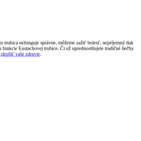
to trubica nefunguje správne, môžeme zažiť bolesť, nepríjemný tlak
funkcie Eustachovej trubice. Či už uprednostňujete tradičné liečby
a
zlepšiť vaše zdravie
.