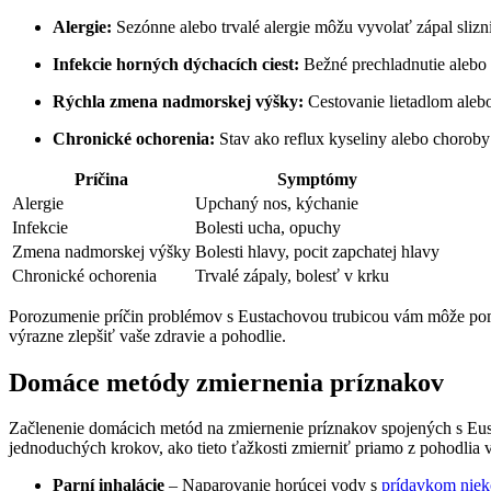
Alergie:
Sezónne alebo trvalé alergie môžu vyvolať zápal slizni
Infekcie horných dýchacích ciest:
Bežné prechladnutie alebo 
Rýchla zmena nadmorskej výšky:
Cestovanie lietadlom aleb
Chronické ochorenia:
Stav ako reflux kyseliny alebo choroby 
Príčina
Symptómy
Alergie
Upchaný nos, kýchanie
Infekcie
Bolesti ucha, opuchy
Zmena nadmorskej výšky
Bolesti hlavy, pocit zapchatej hlavy
Chronické ochorenia
Trvalé zápaly, bolesť v krku
Porozumenie príčin problémov s Eustachovou trubicou vám môže pomô
výrazne zlepšiť vaše zdravie a pohodlie.
Domáce metódy zmiernenia príznakov
Začlenenie domácich metód na zmiernenie príznakov spojených s Eust
jednoduchých krokov, ako tieto ťažkosti zmierniť priamo z pohodlia
Parní inhalácie
– Naparovanie horúcej vody s
prídavkom niek