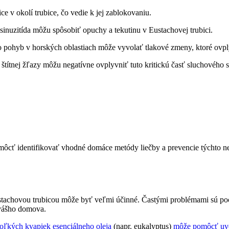
ce v okolí trubice, čo vedie k jej zablokovaniu.
sinuzitída môžu spôsobiť opuchy a tekutinu v Eustachovej trubici.
o pohyb v horských oblastiach môže vyvolať tlakové zmeny, ktoré ovpl
štítnej žľazy môžu negatívne ovplyvniť tuto kritickú časť sluchového 
cť identifikovať vhodné domáce metódy liečby a prevencie týchto nep
achovou trubicou môže byť veľmi účinné. Častými problémami sú pocit 
 vášho domova.
oľkých kvapiek esenciálneho oleja
(napr. eukalyptus)
môže pomôcť uvo