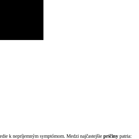
vedie k nepríjemným symptómom. Medzi najčastejšie
príčiny
patria: