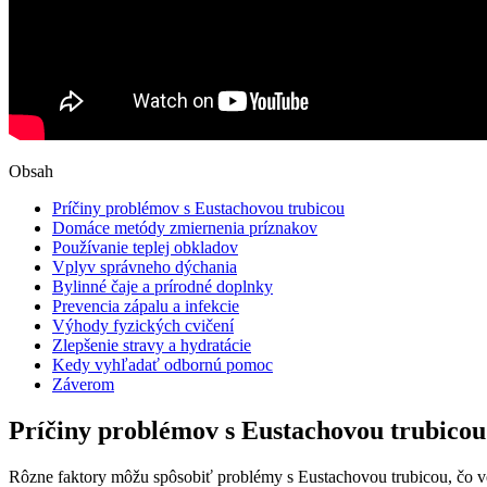
Obsah
Príčiny problémov s Eustachovou trubicou
Domáce metódy zmiernenia príznakov
Používanie teplej obkladov
Vplyv správneho dýchania
Bylinné čaje a prírodné doplnky
Prevencia zápalu a infekcie
Výhody fyzických cvičení
Zlepšenie stravy a hydratácie
Kedy vyhľadať odbornú pomoc
Záverom
Príčiny problémov s Eustachovou trubicou
Rôzne faktory môžu spôsobiť problémy s Eustachovou trubicou, čo 