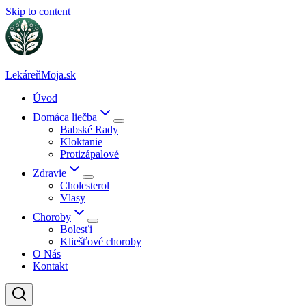
Skip to content
LekáreňMoja.sk
Úvod
Domáca liečba
Babské Rady
Kloktanie
Protizápalové
Zdravie
Cholesterol
Vlasy
Choroby
Bolesťi
Kliešťové choroby
O Nás
Kontakt